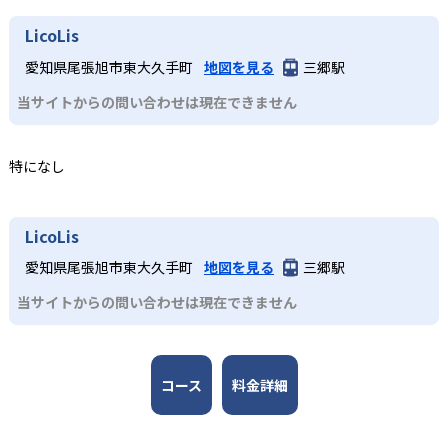
達ステージに合わせた学習目標と学びの流れを設定。未就
語4技能を伸ばせる点である。英語のプロが監修したオリジ
2
アルクKiddy CAT英語教室は合格実績を公式サイトで公開し
LicoLis
学児の敏感期に合わせた「よく聞く」→「声に出す」
ナル教材や「音が出るペン」、「CLIL」（英語の4技能を高
ていない。
4～5歳児
→「自分のことを話す」の3ステップや、小学生のフォニッ
める教育方法）など多彩な学習ツールを活用し、楽しみな
愛知県尾張旭市東大久手町
地図を見る
三郷駅
クス（アルファベットの文字を音声化する方法）指導、中
がら実践的な英語運用力を身につけられる。全国に展開す
4～5歳児向けに設計された2年間のカリキュラムで、「よく
学生のタスクベース学習（実用的なテーマや課題に取り組
当サイトからの問い合わせは現在できません
る教室網があり、無料体験レッスンや地域に適したサポー
聞く」→「声に出す」→「自分のことを話す」の3ステップ
むことで、外国語のコミュニケーション能力を上げる教育
トを受けられる。少人数制グループレッスンで一人ひとり
を通じてセンテンス（1文程度）での表現力を習得。週1回
方法）など、段階的に「聞く」「話す」「読む」「書く」
にきめ細かい指導が行き届く点も強みである。
50分のレッスンでは「音が出るペン」などの教材を活用
の英語4技能をバランスよく育成する設計となっている。
特になし
し、家庭学習も促進する。小学生コースへの橋渡しとなる
どんなデメリットがある?
基礎力を楽しく習得できる。
3
英語のプロが作る信頼の教材
デメリットとしては、教室によって開講コースやレッスン
3
LicoLis
時間、月謝や入会金が異なるため、希望するコースが近隣
アルクの50年以上にわたる教材開発のノウハウを結集した
で受講できない場合がある点である。また、教材費や年間
小学生～中学生（JHコース）
オリジナル教材を使用。DVDやペン型学習ツール、ワーク
愛知県尾張旭市東大久手町
地図を見る
三郷駅
プランに一定の費用負担が生じるほか、週1回のペースで学
ブック、テキスト、CDなど多彩な媒体を通じて、4技能を
小学生低学年のSTEP1～3は週1回50分、高学年のSTEP4～
ぶ形式のため、学習量を確保するには家庭での追加学習が
当サイトからの問い合わせは現在できません
総合的にカバーし、実践的な英語運用能力を養成する。教
6は週1回60分で、フォニックス（アルファベットの文字を
必要なこともある。さらに、グループレッスンのため、個
材は年齢・学年別に最適化されており、家庭学習との連携
音声化する方法）やMATメソッド（講師が見本示し、子ど
人指導のように細部までマンツーマンで指導を受けたい場
もスムーズに行える構成となっている。
もがまねをしながら英語を話す指導法）を取り入れた会話
合には別途オプションを検討する必要がある。
コース
料金詳細
力強化を実施。JHコースは中学1～2年生向けに週1回60～
90分で文法定着とタスクベース学習を両立し、コミュニケ
ーション力を育成する。学校英語の補完としても活用しや