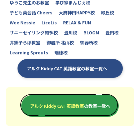
ゆうこ先生のお教室
学び家まんじぇ校
子ども英会話 Cheers
大府神田HAPPY校
緑丘校
Wee Nessie
LicoLis
RELAX & FUN
サニーセイリング知多校
豊川校
BLOOM
豊田校
井郷子らぼ教室
御器所 北山校
御器所校
Learning Sprouts
瑞穂校
アルク Kiddy CAT 英語教室の教室一覧へ
アルク Kiddy CAT 英語教室
の教室一覧へ