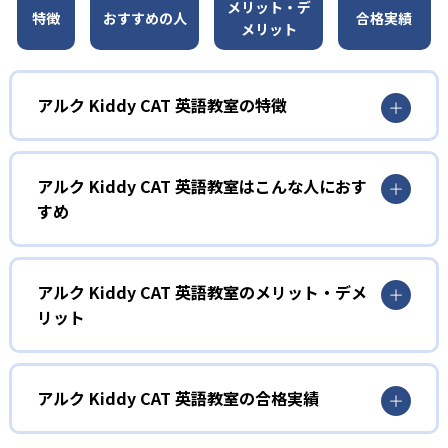
メリット・デ
特徴
おすすめの人
合格実績
メリット
アルク Kiddy CAT 英語教室の特徴
1
オリジナリティあふれるレッスン
アルク Kiddy CAT 英語教室はこんな人におす
レッスンはアルク独自の要素が盛り込まれた、楽しいアク
すめ
ティビティで構成される。顧客満足度95%を誇る講師陣の
工夫が行き届いた指導により、子どもたちは飽きることな
1
く英語に親しみ、自然に発話する力を伸ばす。講師オリジ
ナルの演出や年齢に応じたアレンジを随所に取り入れ、学
2～3歳児（プリコース）
アルク Kiddy CAT 英語教室のメリット・デメ
習意欲を高める仕掛けが豊富に用意されている。
リット
プリコースは2～3歳児を対象とした親子参加型レッスン。
2
親子で一緒にDVD『アルクのabc』を見ながら英語の歌やア
どんなメリットがある?
2歳から中学生までの発達段階に応じたカリキ
ニメを体験し、アクティビティやゲームを通じて英語の音
やリズムに親しむ。週1回40分という短時間ながら集中して
ュラム
アルクKiddy CAT英語教室の最大のメリットは、年齢・発達
アルク Kiddy CAT 英語教室の合格実績
学べる仕組みとなっており、親子のコミュニケーションを
段階に応じた豊富なコース体系と独自開発教材により、段
深めながら英語感覚を養う。
2～3歳向けのプリコースから中学生コースまで、年齢や発
階的かつ総合的に「聞く」「話す」「読む」「書く」の英
アルク Kiddy CAT 英語教室の合格実績は？