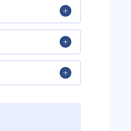
95%を誇る講師陣の工夫が行き届
オリジナルの演出や年齢に応じた
を見ながら英語の歌やアニメを体験
ら集中して学べる仕組みとなって
びの流れを設定。未就学児の敏感期
ニックス（アルファベットの文字
独自開発教材により、段階的かつ総
、外国語のコミュニケーション能
したオリジナル教材や「音が出る
スよく育成する設計となってい
ながら実践的な英語運用力を身につ
とを話す」の3ステップを通じてセ
る。少人数制グループレッスンで
材を活用し、家庭学習も促進する。
型学習ツール、ワークブック、テキ