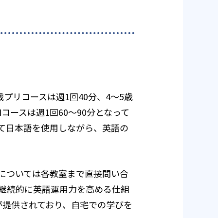
歳プリコースは週1回40分、4～5歳
JHコースは週1回60～90分となって
て日本語を使用しながら、英語の
については各教室まで直接問い合
継続的に英語運用力を高める仕組
が提供されており、自宅での学びを