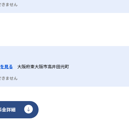
て開講コースやレッスン時間、月謝や入会金が異なるため、希
回50分、高学年のSTEP4～6は週1回60分で、フォニックス
て、4技能を総合的にカバーし、実践的な英語運用能力を養成す
できません
材費や年間プランに一定の費用負担が生じるほか、週1回のペ
見本示し、子どもがまねをしながら英語を話す指導法）を取り入
スムーズに行える構成となっている。
必要なこともある。さらに、グループレッスンのため、個人指
0～90分で文法定着とタスクベース学習を両立し、コミュニケー
プションを検討する必要がある。
ラム構成となっている。
を見る
大阪府東大阪市高井田元町
できません
料金詳細