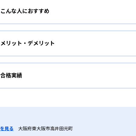
教室はこんな人におすすめ
り込まれた、楽しいアクティビティで構成される。顧客満足度
きることなく英語に親しみ、自然に発話する力を伸ばす。講師
ース）
意欲を高める仕掛けが豊富に用意されている。
教室のメリット・デメリット
た親子参加型レッスン。親子で一緒にDVD『アルクのabc』
生までの発達段階に応じたカリキュラム
じて英語の音やリズムに親しむ。週1回40分という短時間なが
を深めながら英語感覚を養う。
学生コースまで、年齢や発達ステージに合わせた学習目標と学
出す」→「自分のことを話す」の3ステップや、小学生のフォ
室の合格実績
の最大のメリットは、年齢・発達段階に応じた豊富なコース体系と
のタスクベース学習（実用的なテーマや課題に取り組むことで
「書く」の英語4技能を伸ばせる点である。英語のプロが監修
的に「聞く」「話す」「読む」「書く」の英語4技能をバラン
技能を高める教育方法）など多彩な学習ツールを活用し、楽しみ
間のカリキュラムで、「よく聞く」→「声に出す」→「自分のこ
語教室の合格実績は？
があり、無料体験レッスンや地域に適したサポートを受けられ
を習得。週1回50分のレッスンでは「音が出るペン」などの教
き届く点も強みである。
礎力を楽しく習得できる。
合格実績を公式サイトで公開していない。
作る信頼の教材
Hコース）
を見る
大阪府東大阪市高井田元町
開発のノウハウを結集したオリジナル教材を使用。DVDやペン