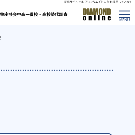
塾
座談会
中高一貫校・高校
塾代調査
校