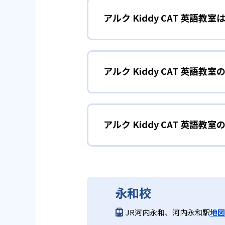
アルク Kiddy CAT 英語
レッスンはアルク独自の要素が盛
いた指導により、子どもたちは飽
2～3歳児（プリコ
1
アレンジを随所に取り入れ、学習
アルク Kiddy CAT 英語
プリコースは2～3歳児を対象とし
2
2歳から中学
し、アクティビティやゲームを通
おり、親子のコミュニケーション
どんなメリットがある?
2～3歳向けのプリコースから中
に合わせた「よく聞く」→「声に
アルク Kiddy CAT 英語教
アルクKiddy CAT英語教室
4～5歳児
2
を音声化する方法）指導、中学生
合的に「聞く」「話す」「読む」
力を上げる教育方法）など、段階
ペン」、「CLIL」（英語の4
4～5歳児向けに設計された2年
アルク Kiddy CAT 英
る。
けられる。全国に展開する教室網
ンテンス（1文程度）での表現力
一人ひとりにきめ細かい指導が行
小学生コースへの橋渡しとなる基
アルクKiddy CAT英語教室は
3
英語のプロが
永和校
どんなデメリットがある?
小学生～中学生（J
3
JR河内永和、河内永和駅
地図
アルクの50年以上にわたる教材