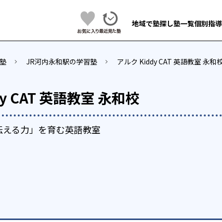
地域で塾探し
塾一覧
個別指導
塾
JR河内永和駅の学習塾
アルク Kiddy CAT 英語教室 永和
dy CAT 英語教室 永和校
伝える力」を育む英語教室