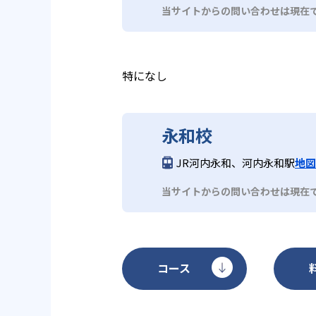
デメリットとしては、教室によっ
小学生低学年のSTEP1～3は週1
スト、CDなど多彩な媒体を通じ
当サイトからの問い合わせは現在
い場合がある点である。また、教
方法）やMATメソッド（講師が
されており、家庭学習との連携も
確保するには家庭での追加学習が
は中学1～2年生向けに週1回6
で指導を受けたい場合には別途オ
完としても活用しやすいカリキュ
特になし
永和校
JR河内永和、河内永和駅
地図
当サイトからの問い合わせは現在
コース