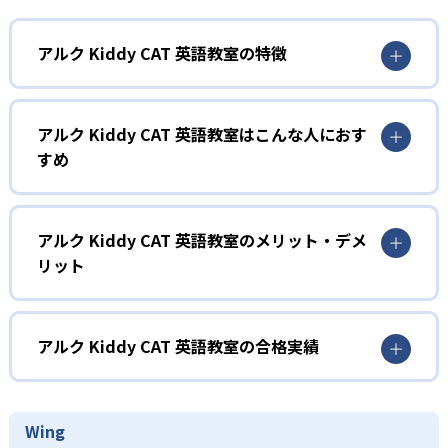
アルク Kiddy CAT 英語教室の特徴
1
オリジナリティあふれるレッスン
アルク Kiddy CAT 英語教室はこんな人におす
レッスンはアルク独自の要素が盛り込まれた、楽しいアク
すめ
ティビティで構成される。顧客満足度95%を誇る講師陣の
工夫が行き届いた指導により、子どもたちは飽きることな
1
く英語に親しみ、自然に発話する力を伸ばす。講師オリジ
ナルの演出や年齢に応じたアレンジを随所に取り入れ、学
2～3歳児（プリコース）
アルク Kiddy CAT 英語教室のメリット・デメ
習意欲を高める仕掛けが豊富に用意されている。
リット
プリコースは2～3歳児を対象とした親子参加型レッスン。
2
親子で一緒にDVD『アルクのabc』を見ながら英語の歌やア
どんなメリットがある?
2歳から中学生までの発達段階に応じたカリキ
ニメを体験し、アクティビティやゲームを通じて英語の音
やリズムに親しむ。週1回40分という短時間ながら集中して
ュラム
アルクKiddy CAT英語教室の最大のメリットは、年齢・発達
アルク Kiddy CAT 英語教室の合格実績
学べる仕組みとなっており、親子のコミュニケーションを
段階に応じた豊富なコース体系と独自開発教材により、段
深めながら英語感覚を養う。
2～3歳向けのプリコースから中学生コースまで、年齢や発
階的かつ総合的に「聞く」「話す」「読む」「書く」の英
アルク Kiddy CAT 英語教室の合格実績は？
達ステージに合わせた学習目標と学びの流れを設定。未就
語4技能を伸ばせる点である。英語のプロが監修したオリジ
2
アルクKiddy CAT英語教室は合格実績を公式サイトで公開し
Wing
学児の敏感期に合わせた「よく聞く」→「声に出す」
ナル教材や「音が出るペン」、「CLIL」（英語の4技能を高
ていない。