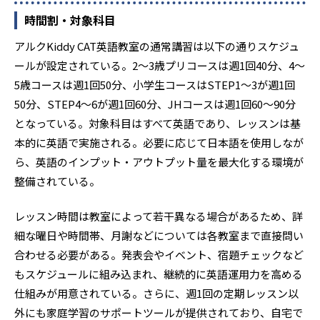
時間割・対象科目
アルクKiddy CAT英語教室の通常講習は以下の通りスケジュ
ールが設定されている。2～3歳プリコースは週1回40分、4～
5歳コースは週1回50分、小学生コースはSTEP1～3が週1回
50分、STEP4～6が週1回60分、JHコースは週1回60～90分
となっている。対象科目はすべて英語であり、レッスンは基
本的に英語で実施される。必要に応じて日本語を使用しなが
ら、英語のインプット・アウトプット量を最大化する環境が
整備されている。
レッスン時間は教室によって若干異なる場合があるため、詳
細な曜日や時間帯、月謝などについては各教室まで直接問い
合わせる必要がある。発表会やイベント、宿題チェックなど
もスケジュールに組み込まれ、継続的に英語運用力を高める
仕組みが用意されている。さらに、週1回の定期レッスン以
外にも家庭学習のサポートツールが提供されており、自宅で