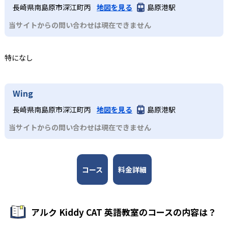
4～5歳児
→「自分のことを話す」の3ステップや、小学生のフォニッ
める教育方法）など多彩な学習ツールを活用し、楽しみな
長崎県南島原市深江町丙
地図を見る
島原港駅
クス（アルファベットの文字を音声化する方法）指導、中
がら実践的な英語運用力を身につけられる。全国に展開す
4～5歳児向けに設計された2年間のカリキュラムで、「よく
学生のタスクベース学習（実用的なテーマや課題に取り組
当サイトからの問い合わせは現在できません
る教室網があり、無料体験レッスンや地域に適したサポー
聞く」→「声に出す」→「自分のことを話す」の3ステップ
むことで、外国語のコミュニケーション能力を上げる教育
トを受けられる。少人数制グループレッスンで一人ひとり
を通じてセンテンス（1文程度）での表現力を習得。週1回
方法）など、段階的に「聞く」「話す」「読む」「書く」
にきめ細かい指導が行き届く点も強みである。
50分のレッスンでは「音が出るペン」などの教材を活用
の英語4技能をバランスよく育成する設計となっている。
特になし
し、家庭学習も促進する。小学生コースへの橋渡しとなる
どんなデメリットがある?
基礎力を楽しく習得できる。
3
英語のプロが作る信頼の教材
デメリットとしては、教室によって開講コースやレッスン
3
Wing
時間、月謝や入会金が異なるため、希望するコースが近隣
アルクの50年以上にわたる教材開発のノウハウを結集した
で受講できない場合がある点である。また、教材費や年間
小学生～中学生（JHコース）
オリジナル教材を使用。DVDやペン型学習ツール、ワーク
長崎県南島原市深江町丙
地図を見る
島原港駅
プランに一定の費用負担が生じるほか、週1回のペースで学
ブック、テキスト、CDなど多彩な媒体を通じて、4技能を
小学生低学年のSTEP1～3は週1回50分、高学年のSTEP4～
ぶ形式のため、学習量を確保するには家庭での追加学習が
当サイトからの問い合わせは現在できません
総合的にカバーし、実践的な英語運用能力を養成する。教
6は週1回60分で、フォニックス（アルファベットの文字を
必要なこともある。さらに、グループレッスンのため、個
材は年齢・学年別に最適化されており、家庭学習との連携
音声化する方法）やMATメソッド（講師が見本示し、子ど
人指導のように細部までマンツーマンで指導を受けたい場
もスムーズに行える構成となっている。
もがまねをしながら英語を話す指導法）を取り入れた会話
合には別途オプションを検討する必要がある。
コース
料金詳細
力強化を実施。JHコースは中学1～2年生向けに週1回60～
90分で文法定着とタスクベース学習を両立し、コミュニケ
ーション力を育成する。学校英語の補完としても活用しや
すいカリキュラム構成となっている。
アルク Kiddy CAT 英語教室のコースの内容は？