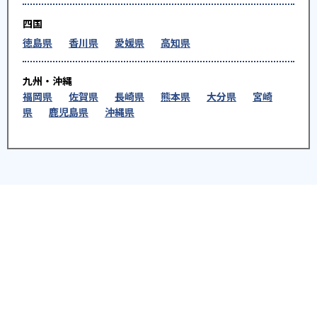
四国
徳島県
香川県
愛媛県
高知県
九州・沖縄
福岡県
佐賀県
長崎県
熊本県
大分県
宮崎
県
鹿児島県
沖縄県
※教育機関、塾・予備校等によるPR情報については、<PR>、<sponsored contents>など
を明示します。また、一部の記事・検索機能において、アフィリエイトプログラム等を利
用した提携機関・企業のサービス紹介を行っています。サービス内容や申し込み方法等に
ついては、リンク先の各サービスのページにある詳細情報を確認してください。
お知らせ