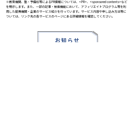
※教育機関、塾・予備校等によるPR情報については、<PR>、<sponsored contents>など
を明示します。また、一部の記事・検索機能において、アフィリエイトプログラム等を利
用した提携機関・企業のサービス紹介を行っています。サービス内容や申し込み方法等に
ついては、リンク先の各サービスのページにある詳細情報を確認してください。
お知らせ
2025.08.23
塾・予備校 合格実績ランキングの詳細
2024.10.31
アンケート調査について
2023.03.23
ダイヤモンド教育ラボのオープンについて
都道府県別一覧
北海道・東北
主要な塾一覧