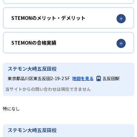
ものづくり体験を通して、「しる」「つくる」「ためす」
年中～年長
のサイクルを繰り返す。組み立ての手順書はなく、つくり
ものづくり体験を楽しみたい子ども
STEMONのメリット・デメリット
ながら学ぶことに時間をかける。子ども自身が課題を設定
し、解決策を創造できる力を育む。
幼児期から手を動かす楽しさを実感しながら、ブロック教
どんなメリットがある?
材や簡単なプログラミングを通じて、学ぶ意欲の芽を育て
2
厳選したSTEAM教材
る。
STEMONの最大のメリットは、実際に手を動かしながら学
STEMONの合格実績
子どもの思考力や発想力を鍛えるため、世界中から厳選し
ぶ「つくることで学ぶ」体験を通じて、学習内容の理解が
1～3年生
たSTEAM教材を使用している。
深まる点にある。プロジェクト型の学習により、理科や数
STEMONの合格実績は？
基礎理論を体験的に理解したい子ども
学の原理を具体的に体験しながら身につけることが可能
3
野外活動で成長を促す
STEMONは合格実績を公式サイトで公開していない。
ステモン大崎五反田校
だ。また、フロー理論を応用したカリキュラム設計によ
ベーシッククラスでは、家の中にある道具や街中で見かけ
り、子どもたちが高い集中状態を維持しやすく、達成感を
東京都品川区東五反田2-19-2 5F
地図を見る
五反田駅
る機械などの身近なものをテーマに、ものづくり体験を通
一部校舎では、豪雪地域の暮らし体験や、田植え体験な
味わいながら学習を継続できる。
してSTEAM分野の基礎知識を学ぶ。
ど、自然の中で実際に体験する野外活動を実施している。
当サイトからの問い合わせは現在できません
どんなデメリットがある?
4～6年生
プログラミングやものづくりを重視するため、机上での計
応用力・創造力を伸ばしたい子ども
特になし
算練習や基礎ドリルといった反復学習を希望する子どもに
ゲーム・アニメーション制作やロボット制御など、より高
はやや物足りなさを感じる可能性がある。また、全国展開
度な技術に挑戦。次世代のクリエイター育成をサポートす
ではあるものの教室数は地域によって偏りがあり、希望す
ステモン大崎五反田校
る。
る教室が近くにない場合もある点は注意が必要だ。