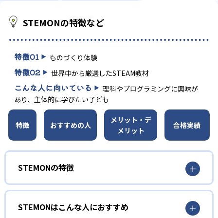
STEMONの特徴など
特徴
01
ものづくり体験
特徴
02
世界中から厳選したSTEAM教材
こんな人に向いている
理科やプログラミングに興味が
あり、主体的に学びたい子ども
メリット・デ
特徴
おすすめの人
合格実績
メリット
STEMONの特徴
1
ものづくり体験で問題解決力を養う
STEMONはこんな人におすすめ