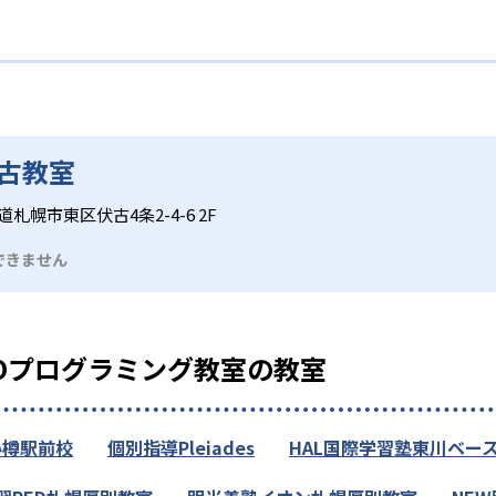
伏古教室
道札幌市東区伏古4条2-4-6 2F
できません
EOプログラミング教室の教室
小樽駅前校
個別指導Pleiades
HAL国際学習塾東川ベー