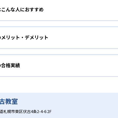
はこんな人におすすめ
教材にはストーリーがあり、これを題材にしたマンガ『キュレオ
ン!」で連載されている。ストーリーは「キャラクターと一緒に
を初めて学ぶ子ども
能だ。楽しく学びながら、自然にプログラミングの基本を理解
のメリット・デメリット
クラフトの世界を探検しながらプログラミングの基礎概念を体
れた学習カリキュラム
的なゲーム作りを通して、プログラミングの基礎を網羅的に習得
、サポートしてくれるガイドキャラクターの存在や、学習を進
プ運営の小学生向けプログラミングスクール「Tech Kids S
できるようになるシステムなど、子どもが夢中になれる要素が
。一人ひとりの学習進捗や成績をリアルタイムで取得して把握
能だ。
の合格実績
、ゲーム感覚で学べるストーリー性の高い教材によって子どもの
ぼさずに指導を行う。
で理解度に合わせた学習が可能であるため、飽きずに長期的な学
」科目に対応した内容で、中学・高校での学びや将来の進路選
やその先を見据えて本格的なプログラミングを学び
教室の合格実績は？
おり、プログラミングが初めてでも気軽に体験ができる点も大
備えた本格学習
スでは、実際にホームページやゲームなどを作りながら楽しく
合格実績を公式サイトで公開していない。
、スモールステップで徐々に本格的なコーディングに挑戦していく
伏古教室
フトを用いた導入パートとQUREOオリジナル教材を使ったメ
授業が検定対策にもなる。検定などを通して達成感を味わいな
中心に学び、スモールステップで徐々に本格的なコーディングに挑戦
ログラミングの知識をみにつけていくことができる。
道札幌市東区伏古4条2-4-6 2F
ていない場合があるため、事前に教室ごとに確認が必要だ。機
する。