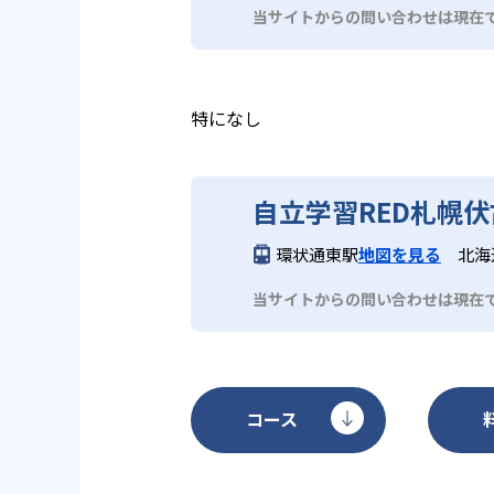
が、教室によっては持ち込みのパ
当サイトからの問い合わせは現在
もあるなど、教室によって状況が
特になし
自立学習RED札幌
環状通東駅
地図を見る
北海
当サイトからの問い合わせは現在
コース