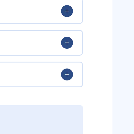
 プログラミングチャレンジャー
バグを倒す旅に出る」内容で、子
できる。
感的に学ぶ。その後、オリジナル
していく。教材にはマンガ出版も
めると新しいキャラクターがもら
chool」が監修した、大学入試まで
満載。集中力を持続させつつ、楽
することで、自分から質問をする
興味を引き出す。個別最適化された
習が続けやすい。また、2025年
択に役立つ実践的スキルを養成で
たい人
きなメリットだ。
プログラミングを学ぶ。
。カリキュラムは「プログラミング能
インパートで基礎概念を網羅。中級
がら、大学入学共通テスト「情
していく。学習を通して、大学入試
材の購入は原則不要とされている