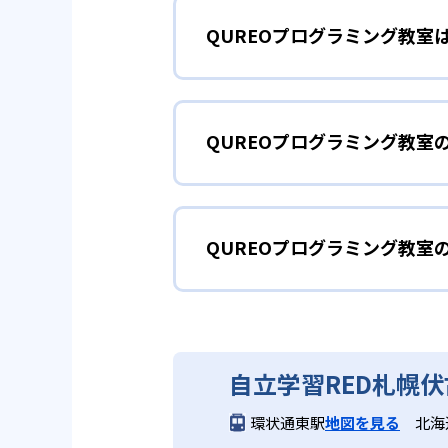
QUREOプログラミング教室
QUREOプログラミング教室の
ズ!』が小学館「コロコロイチバ
プログラミング
小学生
どもが夢中になって学ぶことが可
QUREOプログラミング教室
まずは導入として、教育版マイン
2
個別最適化さ
教材による400種類以上の本格
された本格的なストーリーがあり
どんなメリットがある?
IT企業サイバーエージェントグルー
え、より高度なゲーム作りに挑戦
を見据えた本格的なカリキュラム
しみながら学習を進めることが可
QUREOプログラミング教室
QUREOプログラミング教室は
ことが苦手な子であっても取りこ
カリキュラムと対話形式のガイド
導入の大学入学共通テスト「情報
大学入試
QUREOプログラミング
中学生・高校生
きる。無料体験授業が実施されて
3
新大学入試に
中学生・高校生に推奨の中級コー
QUREOプログラミング教室は
JavaScriptを中心に学び
どんなデメリットがある?
自立学習RED札幌
初級コースでは教育版マインクラ
力検定」に準拠しており、日々の
コースではJavaScriptを
報」で出題されるようになったプ
環状通東駅
地図を見る
北海
一部教室では無料体験が実施され
問題にも対応できる実践力を養成