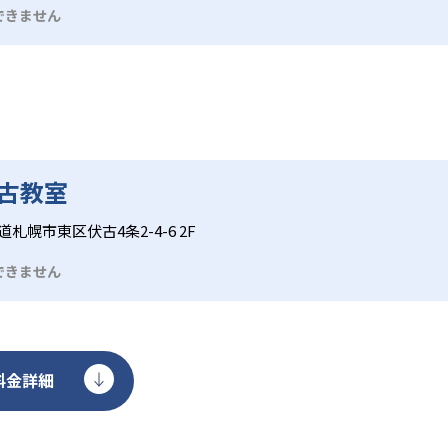
ソコンで授業を行う場合もある。その他、一部の教室では特定
できません
異なるため、必ず通う予定の教室に問い合わせて詳細を確認し
伏古教室
道札幌市東区伏古4条2-4-6 2F
できません
料金詳細