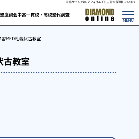
塾
座談会
中高一貫校・高校
塾代調査
学習RED札幌伏古教室
伏古教室