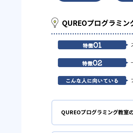
QUREOプログラミ
01
特徴
02
特徴
こんな人に向いている
QUREOプログラミング教室
1
マンガ出版も