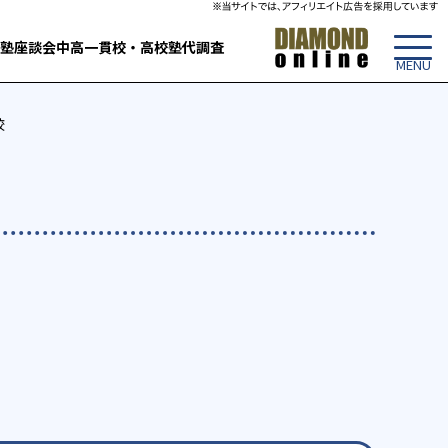
塾
座談会
中高一貫校・高校
塾代調査
校