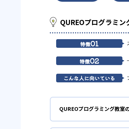
QUREOプログラミ
01
特徴
02
特徴
こんな人に向いている
QUREOプログラミング教室
1
マンガ出版も