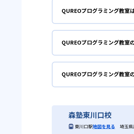
QUREOプログラミング教室
QUREOプログラミング教室の
ズ!』が小学館「コロコロイチバ
プログラミング
小学生
どもが夢中になって学ぶことが可
QUREOプログラミング教室
まずは導入として、教育版マイン
2
個別最適化さ
教材による400種類以上の本格
された本格的なストーリーがあり
どんなメリットがある?
IT企業サイバーエージェントグルー
え、より高度なゲーム作りに挑戦
を見据えた本格的なカリキュラム
しみながら学習を進めることが可
QUREOプログラミング教室
QUREOプログラミング教室は
ことが苦手な子であっても取りこ
カリキュラムと対話形式のガイド
導入の大学入学共通テスト「情報
大学入試
QUREOプログラミング
中学生・高校生
きる。無料体験授業が実施されて
3
新大学入試に
中学生・高校生に推奨の中級コー
QUREOプログラミング教室は
JavaScriptを中心に学び
どんなデメリットがある?
森塾東川口校
初級コースでは教育版マインクラ
力検定」に準拠しており、日々の
コースではJavaScriptを
報」で出題されるようになったプ
東川口駅
地図を見る
埼玉県川
一部教室では無料体験が実施され
問題にも対応できる実践力を養成