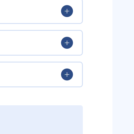
 プログラミングチャレンジャー
バグを倒す旅に出る」内容で、子
できる。
感的に学ぶ。その後、オリジナル
していく。教材にはマンガ出版も
めると新しいキャラクターがもら
chool」が監修した、大学入試まで
満載。集中力を持続させつつ、楽
することで、自分から質問をする
興味を引き出す。個別最適化された
習が続けやすい。また、2025年
択に役立つ実践的スキルを養成で
たい人
きなメリットだ。
プログラミングを学ぶ。
。カリキュラムは「プログラミング能
インパートで基礎概念を網羅。中級
がら、大学入学共通テスト「情
していく。学習を通して、大学入試
材の購入は原則不要とされている