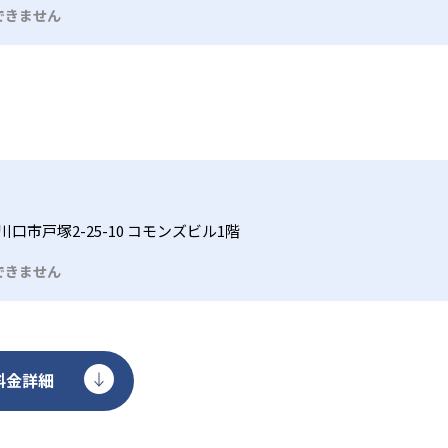
ソコンで授業を行う場合もある。その他、一部の教室では特定
できません
異なるため、必ず通う予定の教室に問い合わせて詳細を確認し
口市戸塚2-25-10 コモンズビル1階
できません
料金詳細