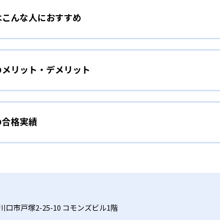
はこんな人におすすめ
教材にはストーリーがあり、これを題材にしたマンガ『キュレオ
ン!」で連載されている。ストーリーは「キャラクターと一緒に
を初めて学ぶ子ども
能だ。楽しく学びながら、自然にプログラミングの基本を理解
のメリット・デメリット
クラフトの世界を探検しながらプログラミングの基礎概念を体
れた学習カリキュラム
的なゲーム作りを通して、プログラミングの基礎を網羅的に習得
、サポートしてくれるガイドキャラクターの存在や、学習を進
プ運営の小学生向けプログラミングスクール「Tech Kids S
できるようになるシステムなど、子どもが夢中になれる要素が
。一人ひとりの学習進捗や成績をリアルタイムで取得して把握
能だ。
の合格実績
、ゲーム感覚で学べるストーリー性の高い教材によって子どもの
ぼさずに指導を行う。
で理解度に合わせた学習が可能であるため、飽きずに長期的な学
」科目に対応した内容で、中学・高校での学びや将来の進路選
やその先を見据えて本格的なプログラミングを学び
教室の合格実績は？
おり、プログラミングが初めてでも気軽に体験ができる点も大
備えた本格学習
スでは、実際にホームページやゲームなどを作りながら楽しく
合格実績を公式サイトで公開していない。
、スモールステップで徐々に本格的なコーディングに挑戦していく
フトを用いた導入パートとQUREOオリジナル教材を使ったメ
授業が検定対策にもなる。検定などを通して達成感を味わいな
中心に学び、スモールステップで徐々に本格的なコーディングに挑戦
ログラミングの知識をみにつけていくことができる。
口市戸塚2-25-10 コモンズビル1階
ていない場合があるため、事前に教室ごとに確認が必要だ。機
する。