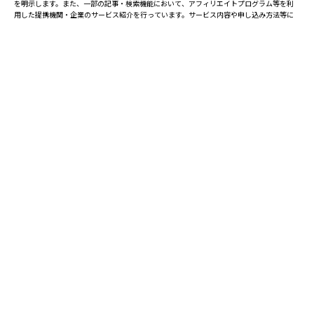
を明示します。また、一部の記事・検索機能において、アフィリエイトプログラム等を利
用した提携機関・企業のサービス紹介を行っています。サービス内容や申し込み方法等に
ついては、リンク先の各サービスのページにある詳細情報を確認してください。
お知らせ
2025.08.23
塾・予備校 合格実績ランキングの詳細
2024.10.31
アンケート調査について
2023.03.23
ダイヤモンド教育ラボのオープンについて
都道府県別一覧
北海道・東北
主要な塾一覧
北海道
青森県
岩手県
宮城県
秋田県