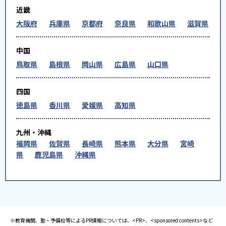
近畿
大阪府
兵庫県
京都府
奈良県
和歌山県
滋賀県
中国
鳥取県
島根県
岡山県
広島県
山口県
四国
徳島県
香川県
愛媛県
高知県
九州・沖縄
福岡県
佐賀県
長崎県
熊本県
大分県
宮崎
県
鹿児島県
沖縄県
※教育機関、塾・予備校等によるPR情報については、<PR>、<sponsored contents>など