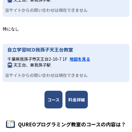
とで、自分から質問をすることが苦手な子であっても取り
業が実施されており、プログラミングが初めてでも気軽に
中学生・高校生
当サイトからの問い合わせは現在できません
こぼさずに指導を行う。
体験ができる点も大きなメリットだ。
大学入試やその先を見据えて本格的なプログラミン
3
どんなデメリットがある?
新大学入試に備えた本格学習
グを学びたい人
特になし
一部教室では無料体験が実施されていない場合があるた
中学生・高校生に推奨の中級コースでは、実際にホームペ
初級コースでは教育版マインクラフトを用いた導入パート
め、事前に教室ごとに確認が必要だ。機材の購入は原則不
ージやゲームなどを作りながら楽しくプログラミングを学
とQUREOオリジナル教材を使ったメインパートで基礎概念
要とされているが、教室によっては持ち込みのパソコンで
ぶ。JavaScriptを中心に学び、スモールステップで徐々に
を網羅。中級コースではJavaScriptを中心に学び、スモー
自立学習RED我孫子天王台教室
授業を行う場合もある。その他、一部の教室では特定のコ
本格的なコーディングに挑戦していく。カリキュラムは
ルステップで徐々に本格的なコーディングに挑戦してい
ースしか開講していない場合もあるなど、教室によって状
「プログラミング能力検定」に準拠しており、日々の授業
千葉県我孫子市天王台2-10-7 1F
地図を見る
く。学習を通して、大学入試問題にも対応できる実践力を
況が異なるため、必ず通う予定の教室に問い合わせて詳細
天王台、東我孫子駅
が検定対策にもなる。検定などを通して達成感を味わいな
養成する。
を確認しておこう。
がら、大学入学共通テスト「情報」で出題されるようにな
当サイトからの問い合わせは現在できません
ったプログラミングの知識をみにつけていくことができ
る。
コース
料金詳細
QUREOプログラミング教室のコースの内容は？