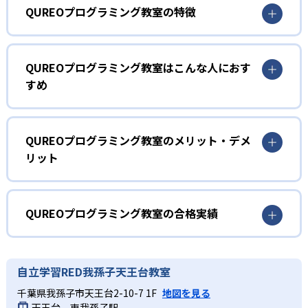
QUREOプログラミング教室の特徴
1
マンガ出版もされたストーリーのある教材
QUREOプログラミング教室はこんな人におす
すめ
QUREOプログラミング教室の教材にはストーリーがあり、
これを題材にしたマンガ『キュレオ プログラミングチャレ
小学生
ンジャーズ!』が小学館「コロコロイチバン!」で連載されて
プログラミングを初めて学ぶ子ども
いる。ストーリーは「キャラクターと一緒にバグを倒す旅
QUREOプログラミング教室のメリット・デメ
に出る」内容で、子どもが夢中になって学ぶことが可能
リット
まずは導入として、教育版マインクラフトの世界を探検し
だ。楽しく学びながら、自然にプログラミングの基本を理
ながらプログラミングの基礎概念を体感的に学ぶ。その
解できる。
どんなメリットがある?
後、オリジナル教材による400種類以上の本格的なゲーム作
2
りを通して、プログラミングの基礎を網羅的に習得してい
QUREOプログラミング教室は、ゲーム感覚で学べるストー
QUREOプログラミング教室の合格実績
く。教材にはマンガ出版もされた本格的なストーリーがあ
個別最適化された学習カリキュラム
リー性の高い教材によって子どもの興味を引き出す。個別
り、サポートしてくれるガイドキャラクターの存在や、学
最適化されたカリキュラムと対話形式のガイドで理解度に
QUREOプログラミング教室の合格実績は？
習を進めると新しいキャラクターがもらえ、より高度なゲ
IT企業サイバーエージェントグループ運営の小学生向けプ
合わせた学習が可能であるため、飽きずに長期的な学習が
QUREOプログラミング教室は合格実績を公式サイトで公開
ーム作りに挑戦できるようになるシステムなど、子どもが
自立学習RED我孫子天王台教室
ログラミングスクール「Tech Kids School」が監修した、
続けやすい。また、2025年導入の大学入学共通テスト「情
していない。
夢中になれる要素が満載。集中力を持続させつつ、楽しみ
大学入試までを見据えた本格的なカリキュラム。一人ひと
報」科目に対応した内容で、中学・高校での学びや将来の
千葉県我孫子市天王台2-10-7 1F
地図を見る
ながら学習を進めることが可能だ。
りの学習進捗や成績をリアルタイムで取得して把握するこ
進路選択に役立つ実践的スキルを養成できる。無料体験授
天王台、東我孫子駅