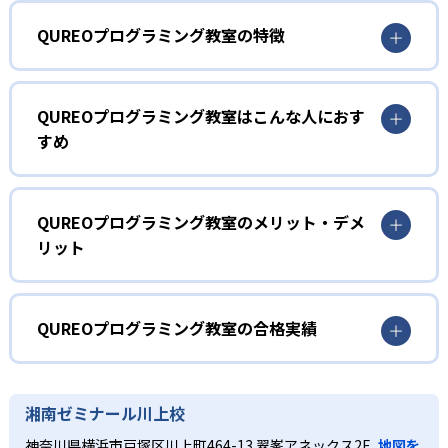
QUREOプログラミング教室の特徴
1
マンガ出版もされたストーリーのある教材
QUREOプログラミング教室はこんな人におす
すめ
QUREOプログラミング教室の教材にはストーリーがあり、
これを題材にしたマンガ『キュレオ プログラミングチャレ
小学生
ンジャーズ!』が小学館「コロコロイチバン!」で連載されて
プログラミングを初めて学ぶ子ども
いる。ストーリーは「キャラクターと一緒にバグを倒す旅
QUREOプログラミング教室のメリット・デメ
に出る」内容で、子どもが夢中になって学ぶことが可能
リット
まずは導入として、教育版マインクラフトの世界を探検し
だ。楽しく学びながら、自然にプログラミングの基本を理
ながらプログラミングの基礎概念を体感的に学ぶ。その
解できる。
どんなメリットがある?
後、オリジナル教材による400種類以上の本格的なゲーム作
2
りを通して、プログラミングの基礎を網羅的に習得してい
QUREOプログラミング教室は、ゲーム感覚で学べるストー
QUREOプログラミング教室の合格実績
く。教材にはマンガ出版もされた本格的なストーリーがあ
個別最適化された学習カリキュラム
リー性の高い教材によって子どもの興味を引き出す。個別
り、サポートしてくれるガイドキャラクターの存在や、学
最適化されたカリキュラムと対話形式のガイドで理解度に
QUREOプログラミング教室の合格実績は？
習を進めると新しいキャラクターがもらえ、より高度なゲ
IT企業サイバーエージェントグループ運営の小学生向けプ
合わせた学習が可能であるため、飽きずに長期的な学習が
QUREOプログラミング教室は合格実績を公式サイトで公開
ーム作りに挑戦できるようになるシステムなど、子どもが
湘南ゼミナール川上校
ログラミングスクール「Tech Kids School」が監修した、
続けやすい。また、2025年導入の大学入学共通テスト「情
していない。
夢中になれる要素が満載。集中力を持続させつつ、楽しみ
大学入試までを見据えた本格的なカリキュラム。一人ひと
報」科目に対応した内容で、中学・高校での学びや将来の
神奈川県横浜市戸塚区川上町464-13 翠峯アネックス2F
地図を