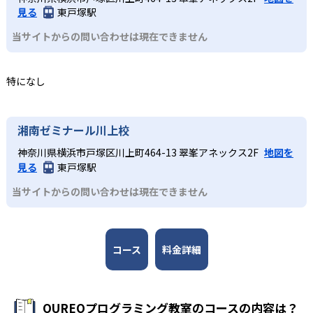
ながら学習を進めることが可能だ。
りの学習進捗や成績をリアルタイムで取得して把握するこ
進路選択に役立つ実践的スキルを養成できる。無料体験授
見る
東戸塚駅
とで、自分から質問をすることが苦手な子であっても取り
業が実施されており、プログラミングが初めてでも気軽に
中学生・高校生
当サイトからの問い合わせは現在できません
こぼさずに指導を行う。
体験ができる点も大きなメリットだ。
大学入試やその先を見据えて本格的なプログラミン
3
どんなデメリットがある?
新大学入試に備えた本格学習
グを学びたい人
特になし
一部教室では無料体験が実施されていない場合があるた
中学生・高校生に推奨の中級コースでは、実際にホームペ
初級コースでは教育版マインクラフトを用いた導入パート
め、事前に教室ごとに確認が必要だ。機材の購入は原則不
ージやゲームなどを作りながら楽しくプログラミングを学
とQUREOオリジナル教材を使ったメインパートで基礎概念
要とされているが、教室によっては持ち込みのパソコンで
ぶ。JavaScriptを中心に学び、スモールステップで徐々に
を網羅。中級コースではJavaScriptを中心に学び、スモー
湘南ゼミナール川上校
授業を行う場合もある。その他、一部の教室では特定のコ
本格的なコーディングに挑戦していく。カリキュラムは
ルステップで徐々に本格的なコーディングに挑戦してい
ースしか開講していない場合もあるなど、教室によって状
「プログラミング能力検定」に準拠しており、日々の授業
神奈川県横浜市戸塚区川上町464-13 翠峯アネックス2F
地図を
く。学習を通して、大学入試問題にも対応できる実践力を
況が異なるため、必ず通う予定の教室に問い合わせて詳細
見る
東戸塚駅
が検定対策にもなる。検定などを通して達成感を味わいな
養成する。
を確認しておこう。
がら、大学入学共通テスト「情報」で出題されるようにな
当サイトからの問い合わせは現在できません
ったプログラミングの知識をみにつけていくことができ
る。
コース
料金詳細
QUREOプログラミング教室のコースの内容は？