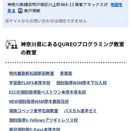
神奈川県横浜市戸塚区川上町464-13 翠峯アネックス2F
地図を
見る
東戸塚駅
当サイトからの問い合わせは現在できません
神奈川県にあるQUREOプログラミング教室
の教室
明光義塾新松田駅前教室
青葉塾
学習塾FLAPS本厚木校
個別指導WAM厚木下川入校
ECCの個別指導塾ベストワン本厚木恩名校
NEW個別指導WAM厚木妻田北校
城南コベッツ愛甲石田教室
パスカル進学ゼミ
個別指導V-followsアツギトレリス校
毎日個別塾5-Days本厚木校