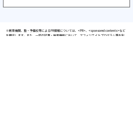
※教育機関、塾・予備校等によるPR情報については、<PR>、<sponsored contents>など
を明示します。また、一部の記事・検索機能において、アフィリエイトプログラム等を利
用した提携機関・企業のサービス紹介を行っています。サービス内容や申し込み方法等に
ついては、リンク先の各サービスのページにある詳細情報を確認してください。
お知らせ
2025.08.23
塾・予備校 合格実績ランキングの詳細
2024.10.31
アンケート調査について
2023.03.23
ダイヤモンド教育ラボのオープンについて