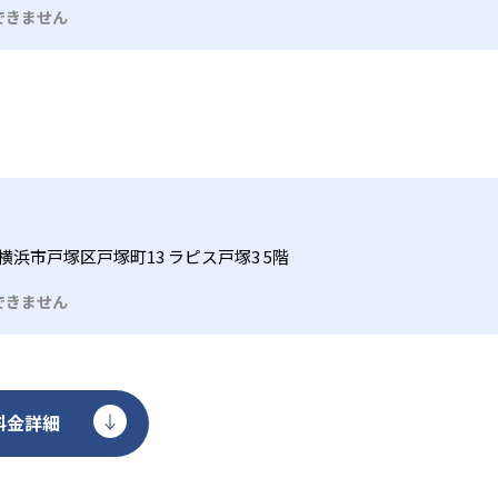
ソコンで授業を行う場合もある。その他、一部の教室では特定
できません
異なるため、必ず通う予定の教室に問い合わせて詳細を確認し
横浜市戸塚区戸塚町13 ラピス戸塚3 5階
できません
料金詳細