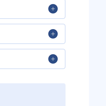
 プログラミングチャレンジャー
バグを倒す旅に出る」内容で、子
できる。
感的に学ぶ。その後、オリジナル
していく。教材にはマンガ出版も
めると新しいキャラクターがもら
chool」が監修した、大学入試まで
満載。集中力を持続させつつ、楽
することで、自分から質問をする
興味を引き出す。個別最適化された
習が続けやすい。また、2025年
択に役立つ実践的スキルを養成で
たい人
きなメリットだ。
プログラミングを学ぶ。
。カリキュラムは「プログラミング能
インパートで基礎概念を網羅。中級
がら、大学入学共通テスト「情
していく。学習を通して、大学入試
材の購入は原則不要とされている