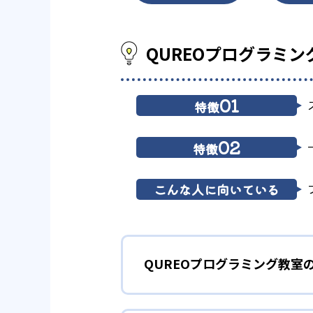
QUREOプログラミ
01
特徴
02
特徴
こんな人に向いている
QUREOプログラミング教室
1
マンガ出版も