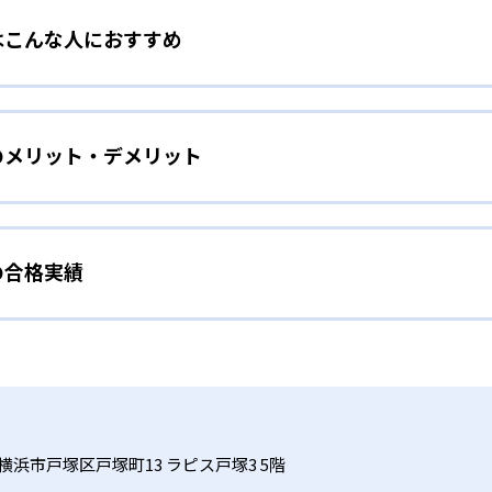
はこんな人におすすめ
教材にはストーリーがあり、これを題材にしたマンガ『キュレオ
ン!」で連載されている。ストーリーは「キャラクターと一緒に
を初めて学ぶ子ども
能だ。楽しく学びながら、自然にプログラミングの基本を理解
のメリット・デメリット
クラフトの世界を探検しながらプログラミングの基礎概念を体
れた学習カリキュラム
的なゲーム作りを通して、プログラミングの基礎を網羅的に習得
、サポートしてくれるガイドキャラクターの存在や、学習を進
プ運営の小学生向けプログラミングスクール「Tech Kids S
できるようになるシステムなど、子どもが夢中になれる要素が
。一人ひとりの学習進捗や成績をリアルタイムで取得して把握
能だ。
の合格実績
、ゲーム感覚で学べるストーリー性の高い教材によって子どもの
ぼさずに指導を行う。
で理解度に合わせた学習が可能であるため、飽きずに長期的な学
」科目に対応した内容で、中学・高校での学びや将来の進路選
やその先を見据えて本格的なプログラミングを学び
教室の合格実績は？
おり、プログラミングが初めてでも気軽に体験ができる点も大
備えた本格学習
スでは、実際にホームページやゲームなどを作りながら楽しく
合格実績を公式サイトで公開していない。
、スモールステップで徐々に本格的なコーディングに挑戦していく
フトを用いた導入パートとQUREOオリジナル教材を使ったメ
授業が検定対策にもなる。検定などを通して達成感を味わいな
中心に学び、スモールステップで徐々に本格的なコーディングに挑戦
ログラミングの知識をみにつけていくことができる。
横浜市戸塚区戸塚町13 ラピス戸塚3 5階
ていない場合があるため、事前に教室ごとに確認が必要だ。機
する。