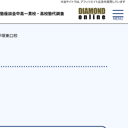
塾
座談会
中高一貫校・高校
塾代調査
戸塚東口校