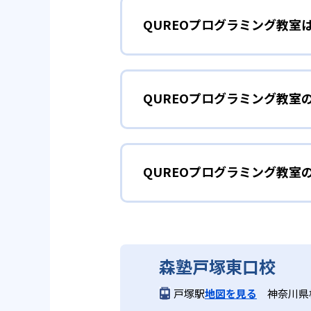
QUREOプログラミング教室
QUREOプログラミング教室の
ズ!』が小学館「コロコロイチバ
プログラミング
小学生
どもが夢中になって学ぶことが可
QUREOプログラミング教室
まずは導入として、教育版マイン
2
個別最適化さ
教材による400種類以上の本格
された本格的なストーリーがあり
どんなメリットがある?
IT企業サイバーエージェントグルー
え、より高度なゲーム作りに挑戦
を見据えた本格的なカリキュラム
しみながら学習を進めることが可
QUREOプログラミング教室
QUREOプログラミング教室は
ことが苦手な子であっても取りこ
カリキュラムと対話形式のガイド
導入の大学入学共通テスト「情報
大学入試
QUREOプログラミング
中学生・高校生
きる。無料体験授業が実施されて
3
新大学入試に
中学生・高校生に推奨の中級コー
QUREOプログラミング教室は
JavaScriptを中心に学び
どんなデメリットがある?
森塾戸塚東口校
初級コースでは教育版マインクラ
力検定」に準拠しており、日々の
コースではJavaScriptを
報」で出題されるようになったプ
戸塚駅
地図を見る
神奈川県
一部教室では無料体験が実施され
問題にも対応できる実践力を養成