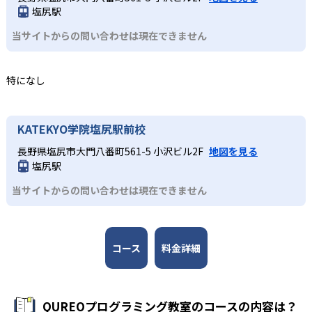
ながら学習を進めることが可能だ。
りの学習進捗や成績をリアルタイムで取得して把握するこ
進路選択に役立つ実践的スキルを養成できる。無料体験授
塩尻駅
とで、自分から質問をすることが苦手な子であっても取り
業が実施されており、プログラミングが初めてでも気軽に
中学生・高校生
当サイトからの問い合わせは現在できません
こぼさずに指導を行う。
体験ができる点も大きなメリットだ。
大学入試やその先を見据えて本格的なプログラミン
3
どんなデメリットがある?
新大学入試に備えた本格学習
グを学びたい人
特になし
一部教室では無料体験が実施されていない場合があるた
中学生・高校生に推奨の中級コースでは、実際にホームペ
初級コースでは教育版マインクラフトを用いた導入パート
め、事前に教室ごとに確認が必要だ。機材の購入は原則不
ージやゲームなどを作りながら楽しくプログラミングを学
とQUREOオリジナル教材を使ったメインパートで基礎概念
要とされているが、教室によっては持ち込みのパソコンで
ぶ。JavaScriptを中心に学び、スモールステップで徐々に
を網羅。中級コースではJavaScriptを中心に学び、スモー
KATEKYO学院塩尻駅前校
授業を行う場合もある。その他、一部の教室では特定のコ
本格的なコーディングに挑戦していく。カリキュラムは
ルステップで徐々に本格的なコーディングに挑戦してい
ースしか開講していない場合もあるなど、教室によって状
「プログラミング能力検定」に準拠しており、日々の授業
長野県塩尻市大門八番町561-5 小沢ビル2F
地図を見る
く。学習を通して、大学入試問題にも対応できる実践力を
況が異なるため、必ず通う予定の教室に問い合わせて詳細
塩尻駅
が検定対策にもなる。検定などを通して達成感を味わいな
養成する。
を確認しておこう。
がら、大学入学共通テスト「情報」で出題されるようにな
当サイトからの問い合わせは現在できません
ったプログラミングの知識をみにつけていくことができ
る。
コース
料金詳細
QUREOプログラミング教室のコースの内容は？