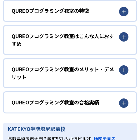
QUREOプログラミング教室の特徴
1
マンガ出版もされたストーリーのある教材
QUREOプログラミング教室はこんな人におす
すめ
QUREOプログラミング教室の教材にはストーリーがあり、
これを題材にしたマンガ『キュレオ プログラミングチャレ
小学生
ンジャーズ!』が小学館「コロコロイチバン!」で連載されて
プログラミングを初めて学ぶ子ども
いる。ストーリーは「キャラクターと一緒にバグを倒す旅
QUREOプログラミング教室のメリット・デメ
に出る」内容で、子どもが夢中になって学ぶことが可能
リット
まずは導入として、教育版マインクラフトの世界を探検し
だ。楽しく学びながら、自然にプログラミングの基本を理
ながらプログラミングの基礎概念を体感的に学ぶ。その
解できる。
どんなメリットがある?
後、オリジナル教材による400種類以上の本格的なゲーム作
2
りを通して、プログラミングの基礎を網羅的に習得してい
QUREOプログラミング教室は、ゲーム感覚で学べるストー
QUREOプログラミング教室の合格実績
く。教材にはマンガ出版もされた本格的なストーリーがあ
個別最適化された学習カリキュラム
リー性の高い教材によって子どもの興味を引き出す。個別
り、サポートしてくれるガイドキャラクターの存在や、学
最適化されたカリキュラムと対話形式のガイドで理解度に
QUREOプログラミング教室の合格実績は？
習を進めると新しいキャラクターがもらえ、より高度なゲ
IT企業サイバーエージェントグループ運営の小学生向けプ
合わせた学習が可能であるため、飽きずに長期的な学習が
QUREOプログラミング教室は合格実績を公式サイトで公開
ーム作りに挑戦できるようになるシステムなど、子どもが
KATEKYO学院塩尻駅前校
ログラミングスクール「Tech Kids School」が監修した、
続けやすい。また、2025年導入の大学入学共通テスト「情
していない。
夢中になれる要素が満載。集中力を持続させつつ、楽しみ
大学入試までを見据えた本格的なカリキュラム。一人ひと
報」科目に対応した内容で、中学・高校での学びや将来の
長野県塩尻市大門八番町561-5 小沢ビル2F
地図を見る