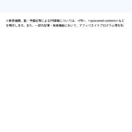
※教育機関、塾・予備校等によるPR情報については、<PR>、<sponsored contents>など
を明示します。また、一部の記事・検索機能において、アフィリエイトプログラム等を利
用した提携機関・企業のサービス紹介を行っています。サービス内容や申し込み方法等に
ついては、リンク先の各サービスのページにある詳細情報を確認してください。
お知らせ
2025.08.23
塾・予備校 合格実績ランキングの詳細
2024.10.31
アンケート調査について
2023.03.23
ダイヤモンド教育ラボのオープンについて