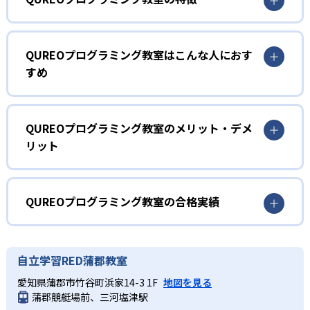
1
マンガ出版もされたストーリーのある教材
QUREOプログラミング教室はこんな人におす
すめ
QUREOプログラミング教室の教材にはストーリーがあり、
これを題材にしたマンガ『キュレオ プログラミングチャレ
小学生
ンジャーズ!』が小学館「コロコロイチバン!」で連載されて
プログラミングを初めて学ぶ子ども
いる。ストーリーは「キャラクターと一緒にバグを倒す旅
QUREOプログラミング教室のメリット・デメ
に出る」内容で、子どもが夢中になって学ぶことが可能
リット
まずは導入として、教育版マインクラフトの世界を探検し
だ。楽しく学びながら、自然にプログラミングの基本を理
ながらプログラミングの基礎概念を体感的に学ぶ。その
解できる。
どんなメリットがある?
後、オリジナル教材による400種類以上の本格的なゲーム作
2
りを通して、プログラミングの基礎を網羅的に習得してい
QUREOプログラミング教室は、ゲーム感覚で学べるストー
QUREOプログラミング教室の合格実績
く。教材にはマンガ出版もされた本格的なストーリーがあ
個別最適化された学習カリキュラム
リー性の高い教材によって子どもの興味を引き出す。個別
り、サポートしてくれるガイドキャラクターの存在や、学
最適化されたカリキュラムと対話形式のガイドで理解度に
QUREOプログラミング教室の合格実績は？
習を進めると新しいキャラクターがもらえ、より高度なゲ
IT企業サイバーエージェントグループ運営の小学生向けプ
合わせた学習が可能であるため、飽きずに長期的な学習が
QUREOプログラミング教室は合格実績を公式サイトで公開
ーム作りに挑戦できるようになるシステムなど、子どもが
自立学習RED蒲郡教室
ログラミングスクール「Tech Kids School」が監修した、
続けやすい。また、2025年導入の大学入学共通テスト「情
していない。
夢中になれる要素が満載。集中力を持続させつつ、楽しみ
大学入試までを見据えた本格的なカリキュラム。一人ひと
報」科目に対応した内容で、中学・高校での学びや将来の
愛知県蒲郡市竹谷町浜家14-3 1F
地図を見る
ながら学習を進めることが可能だ。
りの学習進捗や成績をリアルタイムで取得して把握するこ
進路選択に役立つ実践的スキルを養成できる。無料体験授
蒲郡競艇場前、三河塩津駅
とで、自分から質問をすることが苦手な子であっても取り
業が実施されており、プログラミングが初めてでも気軽に