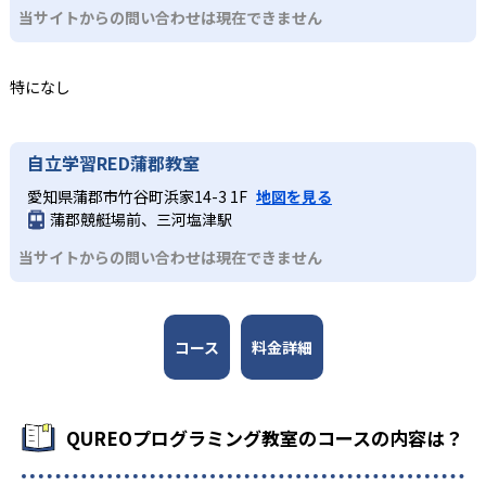
中学生・高校生
当サイトからの問い合わせは現在できません
こぼさずに指導を行う。
体験ができる点も大きなメリットだ。
大学入試やその先を見据えて本格的なプログラミン
3
どんなデメリットがある?
新大学入試に備えた本格学習
グを学びたい人
特になし
一部教室では無料体験が実施されていない場合があるた
中学生・高校生に推奨の中級コースでは、実際にホームペ
初級コースでは教育版マインクラフトを用いた導入パート
め、事前に教室ごとに確認が必要だ。機材の購入は原則不
ージやゲームなどを作りながら楽しくプログラミングを学
とQUREOオリジナル教材を使ったメインパートで基礎概念
要とされているが、教室によっては持ち込みのパソコンで
ぶ。JavaScriptを中心に学び、スモールステップで徐々に
を網羅。中級コースではJavaScriptを中心に学び、スモー
自立学習RED蒲郡教室
授業を行う場合もある。その他、一部の教室では特定のコ
本格的なコーディングに挑戦していく。カリキュラムは
ルステップで徐々に本格的なコーディングに挑戦してい
ースしか開講していない場合もあるなど、教室によって状
「プログラミング能力検定」に準拠しており、日々の授業
愛知県蒲郡市竹谷町浜家14-3 1F
地図を見る
く。学習を通して、大学入試問題にも対応できる実践力を
況が異なるため、必ず通う予定の教室に問い合わせて詳細
蒲郡競艇場前、三河塩津駅
が検定対策にもなる。検定などを通して達成感を味わいな
養成する。
を確認しておこう。
がら、大学入学共通テスト「情報」で出題されるようにな
当サイトからの問い合わせは現在できません
ったプログラミングの知識をみにつけていくことができ
る。
コース
料金詳細
QUREOプログラミング教室のコースの内容は？