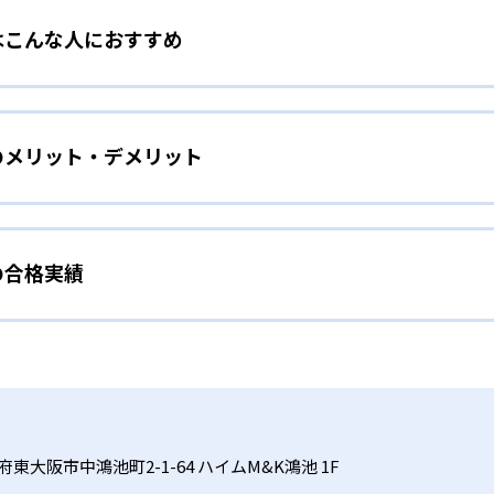
はこんな人におすすめ
教材にはストーリーがあり、これを題材にしたマンガ『キュレオ
ン!」で連載されている。ストーリーは「キャラクターと一緒に
を初めて学ぶ子ども
能だ。楽しく学びながら、自然にプログラミングの基本を理解
のメリット・デメリット
クラフトの世界を探検しながらプログラミングの基礎概念を体
れた学習カリキュラム
的なゲーム作りを通して、プログラミングの基礎を網羅的に習得
、サポートしてくれるガイドキャラクターの存在や、学習を進
プ運営の小学生向けプログラミングスクール「Tech Kids S
できるようになるシステムなど、子どもが夢中になれる要素が
。一人ひとりの学習進捗や成績をリアルタイムで取得して把握
能だ。
の合格実績
、ゲーム感覚で学べるストーリー性の高い教材によって子どもの
ぼさずに指導を行う。
で理解度に合わせた学習が可能であるため、飽きずに長期的な学
」科目に対応した内容で、中学・高校での学びや将来の進路選
やその先を見据えて本格的なプログラミングを学び
教室の合格実績は？
おり、プログラミングが初めてでも気軽に体験ができる点も大
備えた本格学習
スでは、実際にホームページやゲームなどを作りながら楽しく
合格実績を公式サイトで公開していない。
、スモールステップで徐々に本格的なコーディングに挑戦していく
フトを用いた導入パートとQUREOオリジナル教材を使ったメ
授業が検定対策にもなる。検定などを通して達成感を味わいな
中心に学び、スモールステップで徐々に本格的なコーディングに挑戦
ログラミングの知識をみにつけていくことができる。
府東大阪市中鴻池町2-1-64 ハイムM&K鴻池 1F
ていない場合があるため、事前に教室ごとに確認が必要だ。機
する。