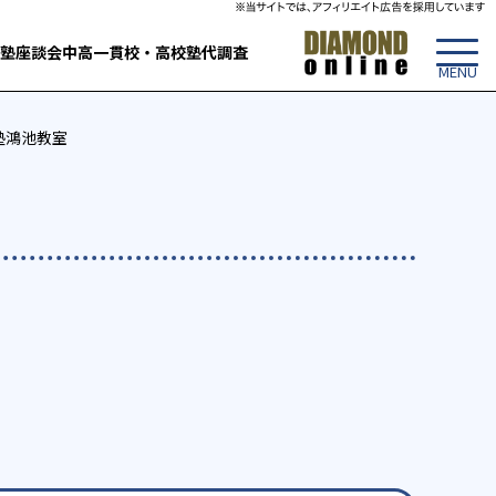
塾
座談会
中高一貫校・高校
塾代調査
塾鴻池教室