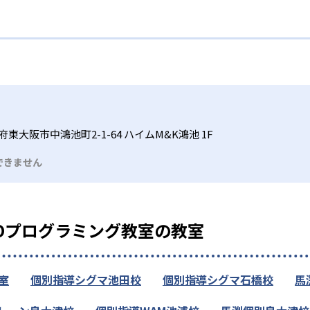
府東大阪市中鴻池町2-1-64 ハイムM&K鴻池 1F
できません
EOプログラミング教室の教室
室
個別指導シグマ池田校
個別指導シグマ石橋校
馬