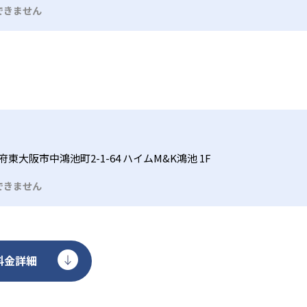
ソコンで授業を行う場合もある。その他、一部の教室では特定
できません
異なるため、必ず通う予定の教室に問い合わせて詳細を確認し
府東大阪市中鴻池町2-1-64 ハイムM&K鴻池 1F
できません
料金詳細