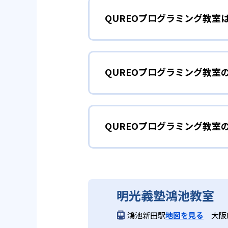
QUREOプログラミング教室
QUREOプログラミング教室の
ズ!』が小学館「コロコロイチバ
プログラミング
小学生
どもが夢中になって学ぶことが可
QUREOプログラミング教室
まずは導入として、教育版マイン
2
個別最適化さ
教材による400種類以上の本格
された本格的なストーリーがあり
どんなメリットがある?
IT企業サイバーエージェントグルー
え、より高度なゲーム作りに挑戦
を見据えた本格的なカリキュラム
しみながら学習を進めることが可
QUREOプログラミング教室
QUREOプログラミング教室は
ことが苦手な子であっても取りこ
カリキュラムと対話形式のガイド
導入の大学入学共通テスト「情報
大学入試
QUREOプログラミング
中学生・高校生
きる。無料体験授業が実施されて
3
新大学入試に
中学生・高校生に推奨の中級コー
QUREOプログラミング教室は
JavaScriptを中心に学び
どんなデメリットがある?
明光義塾鴻池教室
初級コースでは教育版マインクラ
力検定」に準拠しており、日々の
コースではJavaScriptを
報」で出題されるようになったプ
鴻池新田駅
地図を見る
大阪
一部教室では無料体験が実施され
問題にも対応できる実践力を養成