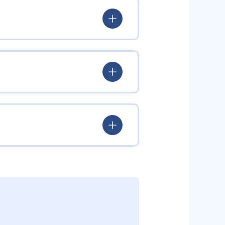
 プログラミングチャレンジャー
バグを倒す旅に出る」内容で、子
できる。
感的に学ぶ。その後、オリジナル
していく。教材にはマンガ出版も
めると新しいキャラクターがもら
chool」が監修した、大学入試まで
満載。集中力を持続させつつ、楽
することで、自分から質問をする
興味を引き出す。個別最適化された
習が続けやすい。また、2025年
択に役立つ実践的スキルを養成で
たい人
きなメリットだ。
プログラミングを学ぶ。
。カリキュラムは「プログラミング能
インパートで基礎概念を網羅。中級
がら、大学入学共通テスト「情
していく。学習を通して、大学入試
材の購入は原則不要とされている