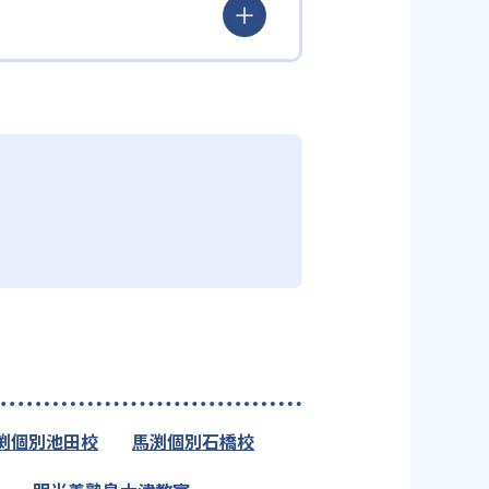
渕個別池田校
馬渕個別石橋校