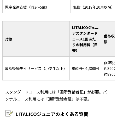
児童発達支援（満3～5歳）
無償（2019年10月以降）
LITALICOジュニ
アスタンダード
世帯収
対象
コース1回あた
額
りの利用料（目
安）
非課税世
放課後等デイサービス（小学生以上）
950円～1,300円
約890万
約890万
スタンダードコース利用には「通所受給者証」が必要。パー
ソナルコース利用には「通所受給者証」は不要。
LITALICOジュニアのよくある質問