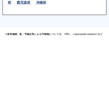
県
鹿児島県
沖縄県
※教育機関、塾・予備校等によるPR情報については、<PR>、<sponsored contents>など
を明示します。また、一部の記事・検索機能において、アフィリエイトプログラム等を利
用した提携機関・企業のサービス紹介を行っています。サービス内容や申し込み方法等に
ついては、リンク先の各サービスのページにある詳細情報を確認してください。
お知らせ
2025.08.23
塾・予備校 合格実績ランキングの詳細
2024.10.31
アンケート調査について
2023.03.23