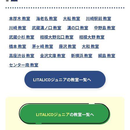
本厚木 教室
海老名 教室
大船 教室
川崎駅前 教室
川崎 教室
武蔵溝ノ口 教室
溝の口 教室
中野島 教室
武蔵小杉 教室
相模大野北口 教室
相模大野 教室
橋本 教室
茅ヶ崎 教室
藤沢 教室
大和 教室
高座渋谷 教室
金沢文庫 教室
新横浜 教室
綱島 教室
センター南 教室
LITALICOジュニアの教室一覧へ
LITALICOジュニア
の教室一覧へ