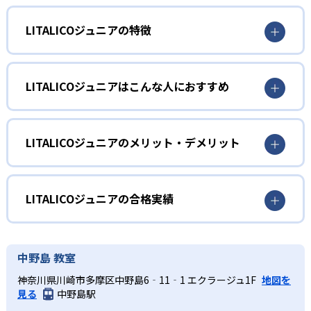
LITALICOジュニアの特徴
1
個別最適化教育
LITALICOジュニアはこんな人におすすめ
LITALICOジュニアでは、専門スタッフが発達特性や行動の
特徴を分析するアセスメントを実施し、一人ひとりのニー
0～2歳
ズに合わせたオーダーメイドの学習プログラムを提供す
る。国語・算数などの教科学習だけでなく、ソーシャルス
遊びを通してコミュニケーション能力を養いたい人
LITALICOジュニアのメリット・デメリット
キルや生活面でのサポートも組み込み、得意を伸ばしなが
向け
ら苦手を補う包括的な指導をする。
どんなメリットがある?
五感を使用する遊びなどを通して、子どもの能力を高めて
2
専門性の高い教育プログラム
いく。子どもが自発的に、楽しみながらコミュニケーショ
一人ひとりの発達特性に合わせたオーダーメイド指導で、
LITALICOジュニアの合格実績
ン能力を伸ばしていけるようにしている。
教科学習とソーシャルスキルアップを同時にサポートでき
発達障害・学習障害の支援経験豊富な講師陣が、心理学や
る。 発達支援の専門スタッフが在籍し、心理検査やアセス
LITALICOジュニアの合格実績は？
3～6歳
応用行動分析学に基づくエビデンス重視の指導メソッドを
メントを活用して学習プランを科学的に設計するため、的
LITALICOジュニアは合格実績を公式サイトで公開していな
導入。環境調整や教材選定においても視覚・聴覚・体感な
中野島 教室
社会性を育みたい人向け
確なアプローチが期待できる。 また、保護者向けの面談や
い。
ど多様な学び方を取り入れ、オリジナル教材を活用しなが
トレーニングで家庭と教室の連携を強化し、学びの効果を
神奈川県川崎市多摩区中野島6‐11‐1 エクラージュ1F
地図を
集団での遊びやルール学習を通じて、ソーシャルスキルア
ら、最適な学習体験を実現する。
継続的に高める体制が整っている。
見る
中野島駅
ップを図る時期。児童発達支援のサービスでは、個別支援
3
保護者サポート環境