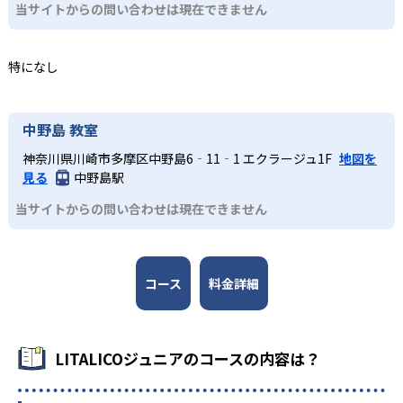
どんなデメリットがある?
と集団支援の授業を組み合わせて、対人関係の基本スキル
当サイトからの問い合わせは現在できません
や自己表現力を育む。
教室運営費や授業料は教室ごとに異なり、地域によって費
定期的な面談や振り返りを通じて、ご家庭での学び方やほ
用負担が大きく変動する場合がある。 また、教室によって
小学生・中高生
め方までプランニング。保護者向けのペアレントトレーニ
特になし
開講日時や定員が異なるため、希望する時間帯に予約が取
ングプログラムも用意し、家庭・学校・教室が連携する体
短期間で成長を実感したい人向け
りにくい場合がある。
制で子どもを多角的に支援する仕組みを構築している。
パーソナルコースでは、9か月を1つの区切りとして目標を
中野島 教室
設定して取り組む。専任の担当指導員による完全マンツー
マン・オーダーメイドの支援により、短期間での成長を目
神奈川県川崎市多摩区中野島6‐11‐1 エクラージュ1F
地図を
指す。専門的なアセスメントにより、それぞれの子どもに
見る
中野島駅
適した学習計画を立てる。保護者をサポートするサービス
当サイトからの問い合わせは現在できません
も提供している。
コース
料金詳細
LITALICOジュニアのコースの内容は？