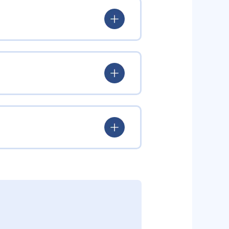
。特に乳幼児期に重要な記憶力、集
供している。
を促し、記憶力や集中力の土台を
段階や個性に合わせた指導を行う。
めることで子どもの総合的な能力を
む。
どを通して表現力も養う。