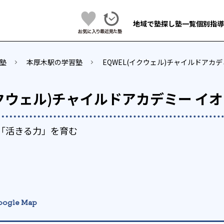
地域で塾探し
塾一覧
個別指導
塾
本厚木駅の学習塾
EQWEL(イクウェル)チャイルドアカ
イクウェル)チャイルドアカデミー イ
て「活きる力」を育む
oogle Map