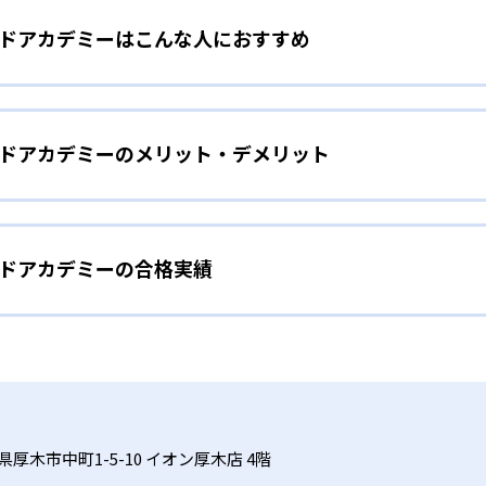
イルドアカデミーはこんな人におすすめ
）やEQ（心の知能指数）を含む、多面的な能力の育成を目指す
育成し、子どもの潜在能力を最大限に引き出すプログラムを提
ップで基礎力形成
きる少人数制クラス
イルドアカデミーのメリット・デメリット
シップを重視したレッスンを提供する。遊びを通じて脳の発達
。1クラス最大6名の少人数定員制により、一人ひとりの発達
イルドアカデミーの合格実績
学的見地から設計されており、主にIQとEQをバランスよく高
制クラスで、個々の成長を見逃さない指導が受けられる。
ってみたい！」「できた！」を繰り返し、子どもの好奇心を育
ャイルドアカデミーの合格実績は？
を育む
ルドアカデミーは合格実績を公式サイトで公開していない。
、人気の教室では希望日時に空きがない場合がある。
ルなどのオリジナル教材を使用。創作絵画や創作ストーリーな
厚木市中町1-5-10 イオン厚木店 4階