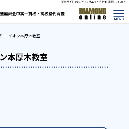
塾
座談会
中高一貫校・高校
塾代調査
デミー イオン本厚木教室
オン本厚木教室