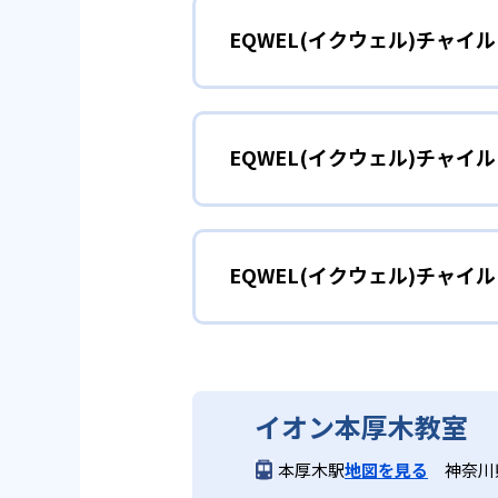
EQWEL(イクウェル)チャ
EQWELでは、「IQ（知能指数
中力、感性などの基礎をしっかり
親子のスキンシ
0〜1歳
2
親子で参加で
EQWEL(イクウェル)チャ
保護者とともに参加する、スキン
築く。
親子で参加できるレッスンを採用
どんなメリットがある?
好奇心を育む
2〜3歳
EQWEL(イクウェル)チャ
EQWELの独自メソッドは、脳科
伸ばす。親子で参加できる少人数
遊びやオリジナル教材などで「や
EQWEL(イクウェル)チ
どんなデメリットがある?
表現力や想像力
4〜5歳
EQWEL（イクウェル）チャイ
イオン本厚木教室
1クラス最大6名の定員制のため
遊びながら知識をみにつけるパズ
本厚木駅
地図を見る
神奈川県