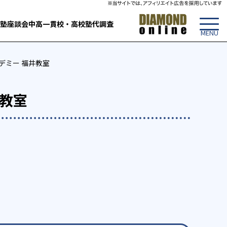
塾
座談会
中高一貫校・高校
塾代調査
カデミー 福井教室
井教室