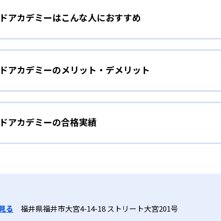
イルドアカデミーはこんな人におすすめ
）やEQ（心の知能指数）を含む、多面的な能力の育成を目指す
育成し、子どもの潜在能力を最大限に引き出すプログラムを提
ップで基礎力形成
きる少人数制クラス
イルドアカデミーのメリット・デメリット
シップを重視したレッスンを提供する。遊びを通じて脳の発達
。1クラス最大6名の少人数定員制により、一人ひとりの発達
イルドアカデミーの合格実績
学的見地から設計されており、主にIQとEQをバランスよく高
制クラスで、個々の成長を見逃さない指導が受けられる。
ってみたい！」「できた！」を繰り返し、子どもの好奇心を育
ャイルドアカデミーの合格実績は？
を育む
ルドアカデミーは合格実績を公式サイトで公開していない。
、人気の教室では希望日時に空きがない場合がある。
ルなどのオリジナル教材を使用。創作絵画や創作ストーリーな
見る
福井県福井市大宮4-14-18 ストリート大宮201号