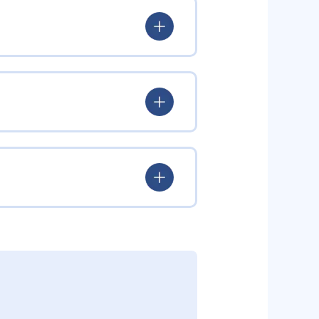
。特に乳幼児期に重要な記憶力、集
供している。
を促し、記憶力や集中力の土台を
段階や個性に合わせた指導を行う。
めることで子どもの総合的な能力を
む。
どを通して表現力も養う。