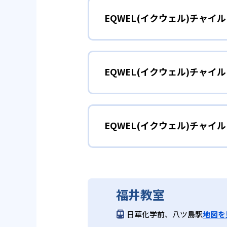
EQWEL(イクウェル)チャ
EQWELでは、「IQ（知能指数
中力、感性などの基礎をしっかり
親子のスキンシ
0〜1歳
2
親子で参加で
EQWEL(イクウェル)チャ
保護者とともに参加する、スキン
築く。
親子で参加できるレッスンを採用
どんなメリットがある?
好奇心を育む
2〜3歳
EQWEL(イクウェル)チャ
EQWELの独自メソッドは、脳科
伸ばす。親子で参加できる少人数
遊びやオリジナル教材などで「や
EQWEL(イクウェル)チ
どんなデメリットがある?
表現力や想像力
4〜5歳
EQWEL（イクウェル）チャイ
福井教室
1クラス最大6名の定員制のため
遊びながら知識をみにつけるパズ
日華化学前、八ツ島駅
地図を