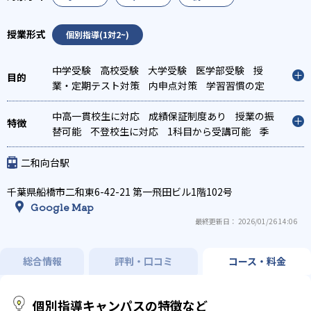
個別指導(1対2~)
中学受験
高校受験
大学受験
医学部受験
授
業・定期テスト対策
内申点対策
学習習慣の定
着
総合型選抜(旧AO)対策
推薦入試対策
学校別
特化対策
中高一貫校生に対応
国公立大対策
成績保証制度あり
私大対策
共通テスト対
授業の振
策
替可能
英検(英語検定)対策
不登校生に対応
漢検(漢字検定)対策
1科目から受講可能
数
季
学特化対策
節講習のみの受講可
二和向台駅
千葉県船橋市二和東6-42-21 第一飛田ビル1階102号
Google Map
最終更新日： 2026/01/26 14:06
総合情報
評判・口コミ
コース・料金
個別指導キャンパスの特徴など