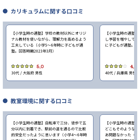
カリキュラムに関する口コミ
【小学生時の通塾】学校の教材以外にオリジ
【小学生時の通塾】
ナル教材を使いながら、理解力を高めるよう
し予習を増やしてほ
工夫している（小学5〜6年時に子どもが通
に子どもが通塾。回答
塾。回答時期2023年3月）
5.0
4.0
30代 / 大阪府 男性
40代 / 兵庫県 男性
教室環境に関する口コミ
【小学生時の通塾】自転車で三分、徒歩で五
【小学生時の通塾】
分以内に到着でき、駅前の道を通るので比較
どこもそのような感
的安全だったように思います（小学4〜6年時
あ問題なかった（小