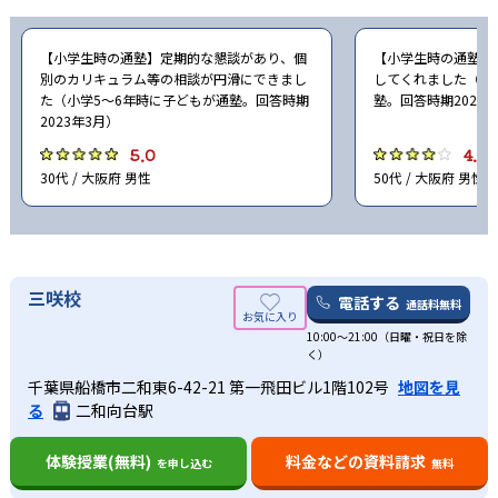
【小学生時の通塾】定期的な懇談があり、個
【小学生時の通塾】
別のカリキュラム等の相談が円滑にできまし
してくれました（小
た（小学5〜6年時に子どもが通塾。回答時期
塾。回答時期2023
2023年3月）
5.0
4.0
30代 / 大阪府 男性
50代 / 大阪府 男性
三咲校
電話する
通話料無料
10:00～21:00（日曜・祝日を除
く）
千葉県船橋市二和東6-42-21 第一飛田ビル1階102号
地図を見
る
二和向台駅
体験授業(無料)
料金などの資料請求
を申し込む
無料