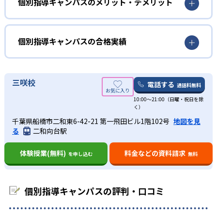
学校の授業を先取りしたい子ども向け
個別指導キャンパスのメリット・デメリット
02
専用教材を使用した個別指導
個別指導キャンパスでは、小学校の学習内容の定着に重点
どんなメリットがある？
個別指導専用教材は、講師の説明がほとんど必要ないほど
を置いている。学校の授業がより一層わかるように、少し
解説が豊富なため、講師の力量に左右されることなく、子
先取りして学習することができる。
個別指導キャンパスには、柔軟な振替制度が整っている。
個別指導キャンパスの合格実績
どもの学力に沿って学習を進められる。また、生徒一人ひ
月に何度も振替が可能で、また授業当日の連絡でも振替対
中学生
とりにカスタマイズしたカリキュラムを作成している。授
応が可能だ
個別指導キャンパスの合格実績は？
業スピードや宿題の量も柔軟に変更できる。
勉強に苦手意識がある中高一貫校の生徒向け
また、他塾と比較して授業料が非常にリーズナブルであ
個別指導キャンパスは合格実績を公式サイトで公開し、合
三咲校
電話する
03
リーズナブルな授業料
通話料無料
個別指導キャンパスでは「中高一貫校サポートコース」を
る。
格した学校を多数記載している。合格実績は以下の通りで
設けている。それぞれの学校の進度に合わせた問題を用意
10:00～21:00（日曜・祝日を除
ある。
どんなデメリットがある？
個別指導キャンパスは、口コミで入塾する生徒が大半を占
く）
しており、入念なテスト対策も行っている。
中学校の合格実績
めている。
個別指導キャンパスではクラス授業を行っていない。その
千葉県船橋市二和東6-42-21 第一飛田ビル1階102号
地図を見
高校生
ため他の生徒と切磋琢磨しながらライバル心を持って学習
る
二和向台駅
そのため、広告費に費用をかけない分、授業料を安く抑え
難関大学受験を目指す生徒向け
-
に励みたい生徒には、少し物足りない可能性がある。
海城中学校
ている。
体験授業(無料)
料金などの資料請求
を申し込む
無料
個別指導キャンパスでは「難関国公立大学進学コース」や
-
東洋英和女学院中学校
「難関私立大学進学コース」を設けている。志望大学の入
試傾向と生徒一人ひとりに合ったカリキュラムを作成し、
-
-
市川中学校
栄東中学校
個別指導キャンパスの評判・口コミ
合格までの道のりをサポートしている。
-
-
金蘭千里中学校
大阪桐蔭中学校