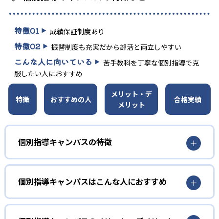
特徴
01
成績保証制度あり
特徴
02
振替制度も充実だから部活と両立しやすい
こんな人に向いている
苦手教科を丁寧な個別指導で克
服したい人におすすめ
メリット・デ
特徴
おすすめの人
合格実績
メリット
個別指導キャンパスの特徴
01
成績保証制度あり
個別指導キャンパスはこんな人におすすめ
個別指導キャンパスでは、入塾後1年以内に、学校の定期テ
ストで定められた基準以上の成績を収めなかった場合、3ヶ
小学生
月間授業料免除で追加指導を行っている。