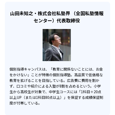
-
-
近畿大学附属中学校
東山中学校
山田未知之・株式会社私塾界 （全国私塾情報
センター）代表取締役
-
県立守山中学校
-
-
西大和学園中学校
甲南女子中学校
高校の合格実績
-
-
竹早高校
中央大学高校
個別指導キャンパスは、「教育に関係ないことには、お金
をかけない」ことが特徴の個別指導塾。高品質で低価格な
-
-
小金高校
専修大学松戸高校
教育を拡げることを目指している。広告費に費用を割か
ず、口コミや紹介による入塾が8割を占めるという。小学
-
-
越ヶ谷高校
浦和学院高校
生から高校生が対象で、中学生コースには「1科目＋20点
以上UP（または1科目80点以上）」を保証する成績保証制
-
-
北野高校
大阪星光学院高校
度が付帯している。
-
-
四天王寺高校
堀川高校