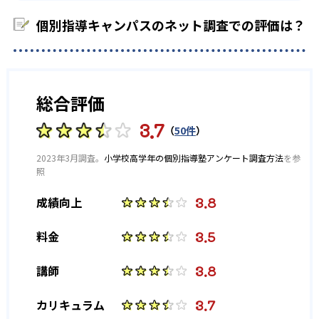
個別指導キャンパスのネット調査での評価は？
-
-
洛南高校
膳所高校
-
-
立命館守山高校
奈良高校
総合評価
-
西大和学園高校
3.7
（
50件
）
大学の合格実績
2023年3月調査。
小学校高学年の個別指導塾アンケート調査方法
を参
照
-
-
京都大学
大阪大学
3.8
成績向上
-
-
神戸大学
千葉大学
3.5
料金
-
-
筑波大学
広島大学
3.8
講師
-
-
長崎大学
お茶の水女子大学
3.7
カリキュラム