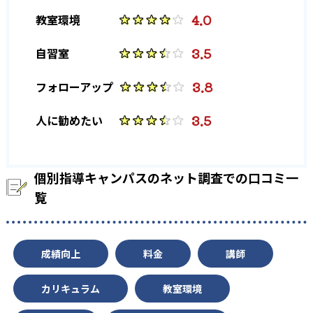
-
-
早稲田大学
慶應義塾大学
4.0
教室環境
-
-
上智大学
青山学院大学
3.5
自習室
-
-
明治大学
学習院大学
3.8
フォローアップ
-
中央大学
3.5
人に勧めたい
他、多数合格
※2023年、公式サイト
個別指導キャンパスのネット調査での口コミ一
覧
成績向上
料金
講師
カリキュラム
教室環境