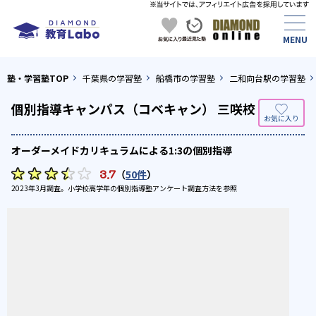
塾・学習塾TOP
千葉県の学習塾
船橋市の学習塾
二和向台駅の学習塾
個別指導キャンパス（コベキャン） 三咲校
オーダーメイドカリキュラムによる1:3の個別指導
3.7
（
50件
）
2023年3月調査。
小学校高学年の個別指導塾アンケート調査方法
を参照