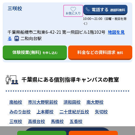
三咲校
電話する
通話料無料
10:00～21:00（日曜・祝日を除
く）
千葉県船橋市二和東6-42-21 第一飛田ビル1階102号
地図を見
る
二和向台駅
体験授業(無料)
料金などの資料請求
を申し込む
無料
千葉県にある個別指導キャンパスの教室
南柏校
市川大野駅前校
須和田校
南大野校
みのり台校
上本郷校
二十世紀が丘校
矢切校
三咲校
高根台校
馬橋校
五香校