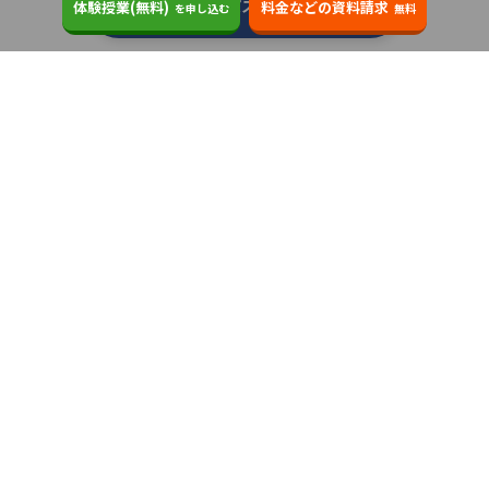
個別指導キャンパスの教室一覧へ
体験授業(無料)
料金などの資料請求
を申し込む
無料
類似の塾ブランドを探す
個別指導の明光義塾
3.6
個別指導塾なら森塾
3.4
東京個別指導学院
3.8