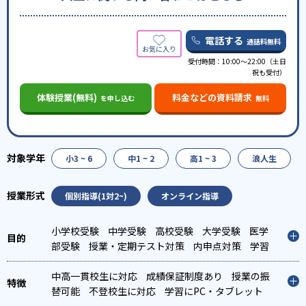
電話する
通話料無料
受付時間：10:00〜22:00（土日
祝も受付）
体験授業(無料)
料金などの資料請求
を申し込む
無料
小3 ~ 6
中1 ~ 2
高1 ~ 3
浪人生
個別指導(1対2~)
オンライン指導
小学校受験
中学受験
高校受験
大学受験
医学
部受験
授業・定期テスト対策
内申点対策
学習
習慣の定着
総合型選抜(旧AO)対策
推薦入試対
策
中高一貫校生に対応
学校別特化対策
国公立大対策
成績保証制度あり
私大対策
授業の振
共
通テスト対策
替可能
不登校生に対応
英検(英語検定)対策
学習にPC・タブレット
漢検(漢字検
定)対策
を利用
オンライン対応
数学特化対策
英語・英会話特化対策
季節講習のみの受講可