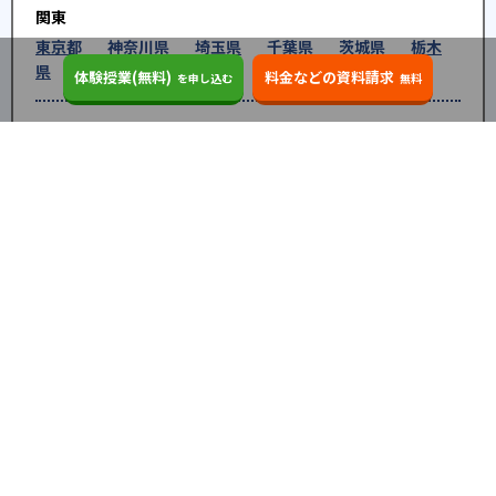
関東
東京都
神奈川県
埼玉県
千葉県
茨城県
栃木
県
群馬県
体験授業(無料)
料金などの資料請求
を申し込む
無料
北陸
新潟県
富山県
石川県
福井県
中部
愛知県
静岡県
岐阜県
三重県
長野県
山梨県
近畿
大阪府
兵庫県
京都府
奈良県
和歌山県
滋賀県
中国
鳥取県
島根県
岡山県
広島県
山口県
四国