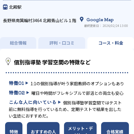
その他科目別特化対策
発達障害の子どもに対応
北殿駅
Google Map
長野県南箕輪村3464 北殿青山ビル１階
最終更新日： 2026/02/24 13:00
総合情報
評判・口コミ
コース・料金
個別指導塾 学習空間の特徴など
特徴
01
1:1の個別指導が叶う家庭教師のオプションもあり
特徴
02
曜日や時間がフレキシブルで部活との両立も安心
こんな人に向いている
個別指導塾学習空間ではテスト
前に無料指導を行っているため、定期テストで結果を出した
い生徒におすすめだ。
メリット・デ
特徴
おすすめの人
合格実績