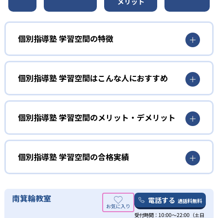
メリット
個別指導塾 学習空間の特徴
01
巡回指導で先生が個別に回答
個別指導塾 学習空間はこんな人におすすめ
個別指導塾学習空間の授業スタイルは、独自の「巡回指
導」だ。巡回指導とは、講師が教室を巡回しながら、生徒
小学生
がつまずいていないかをチェック。その際、質問に答えた
り、ヒントを出したり、解説の読み方を教えたりする。
学習に取り組む姿勢を学びたい子ども向け
個別指導塾 学習空間のメリット・デメリット
教室によって定員は違うが、概ね1教室につき10人程度を先
小学生コースには、習熟度別でクラス分けをする無学年式
どんなメリットがある？
生が巡回指導するという形式を取っている。
学習コースがある。小学6年間分で42級あるため、1つずつ
昇給する度に達成感を味わうことができる仕組みだ。目標
個別指導塾学習空間では、入会費等の諸経費は一切発生し
個別指導塾 学習空間の合格実績
02
成績アップ保証
があることで学習意欲が掻き立てられやすく、学習に取り
ない。またリーズナブルな月謝に加え、テスト前の無料指
組む姿勢を学びたい子どもに向いている。
導、日々の無料延長授業などがあるため、コスパよく成績
個別指導塾 学習空間の合格実績は？
入塾してから6ヶ月以内に成績が上がらなかった場合は、無
アップを目指すことが可能だ。
料で何時間でも追加指導を受けられる保証制度があり、確
中学生
個別指導塾学習空間では、サイトでは合格実績は公開して
南箕輪教室
電話する
実に学力を身につけることができる。
通話料無料
個別指導塾 学習空間では年3回程度開催される校外学習会
いない。志望校への実績があるかどうかは、通う予定の教
小学生の遅れを取り戻したい生徒向け
がある。バーベキューやバス旅行などで生徒同士が進路を
受付時間：10:00〜22:00（土日
また、成績アップした生徒にはグランプリの表彰も行なっ
室に問い合わせたい。