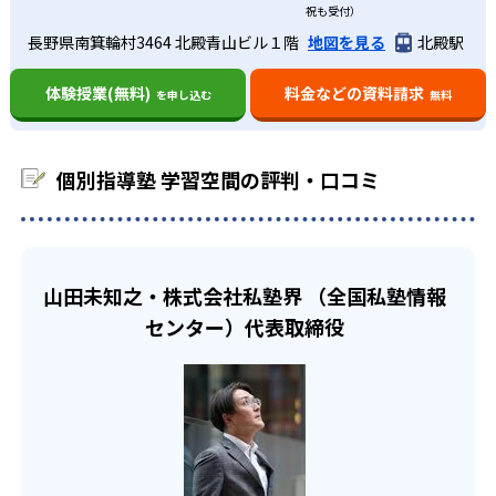
祝も受付）
中学生コースでは、定期試験コース・高校受験コースの他
語り合いながら親交を深めることで、より受験勉強へのモ
ている。結果を出すことで自信がつき、更なるモチベーシ
にも、学力に自信がない生徒のための基礎作りコースが用
チベーションを上げることができる。
長野県南箕輪村3464 北殿青山ビル１階
地図を見る
北殿駅
ョンにつながる。
意されている。理解が不十分な単元の基礎を学び直すこと
指導曜日や時間はフレキシブルに対応してもらうことがで
03
ができるため、受験勉強の前に遅れを取り戻したい生徒に
体験授業(無料)
料金などの資料請求
を申し込む
無料
きるため、他の習い事との掛け持ちがしやすいこともメリ
無料延長指導があるから苦手をやり残さない
おすすめだ。
ットである。急な用事にも振替制度があるため安心だ。
高校生
どんなデメリットがある？
個別指導塾学習空間では、1日のカリキュラムが時間内に終
個別指導塾 学習空間の評判・口コミ
推薦入試を目指す生徒向け
わらなかった場合、無料で延長指導を行っている。苦手な
定員制とはいえ、一緒のクラスで過ごす生徒によっては集
単元も諦めずにやり切ることで、着実に理解を深めていく
中力を乱される恐れがある。また1:1や1:2の個別指導と比べ
高校生コースでは定期試験コースの他、幅広い大学受験対
ことが可能だ。
ると。質問する際に待ち時間が発生する可能性もある。
策に対応したコースがある。志望校に合わせた小論文や面
また、経験豊富な正社員の講師が指導にあたっているた
接の指導も徹底して行われるため、推薦入試を目指したい
山田未知之・株式会社私塾界 （全国私塾情報
め、成績アップに直結する万全の指導に定評がある。
生徒に向いている。
センター）代表取締役