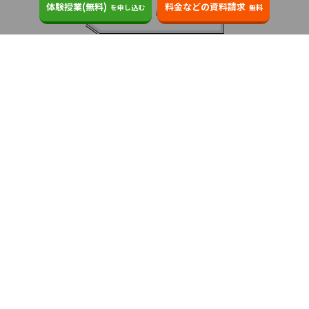
体験授業(無料)
料金などの資料請求
を申し込む
無料
お知らせ
2025.08.23
塾・予備校 合格実績ランキングの詳細
2024.10.31
アンケート調査について
2023.03.23
ダイヤモンド教育ラボのオープンについて
都道府県別一覧
北海道・東北
主要な塾一覧
北海道
青森県
岩手県
宮城県
秋田県
【掲載塾一覧を見る】
授業スタイル
山形県
福島県
臨海セミナー
関東
個別指導
塾ランキング
東京個別指導学院
東京都
神奈川県
埼玉県
千葉県
茨城県
集団授業
個別指導塾TOMAS