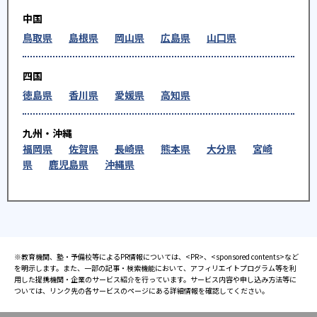
中国
鳥取県
島根県
岡山県
広島県
山口県
四国
徳島県
香川県
愛媛県
高知県
九州・沖縄
福岡県
佐賀県
長崎県
熊本県
大分県
宮崎
県
鹿児島県
沖縄県
※教育機関、塾・予備校等によるPR情報については、<PR>、<sponsored contents>など
を明示します。また、一部の記事・検索機能において、アフィリエイトプログラム等を利
用した提携機関・企業のサービス紹介を行っています。サービス内容や申し込み方法等に
ついては、リンク先の各サービスのページにある詳細情報を確認してください。