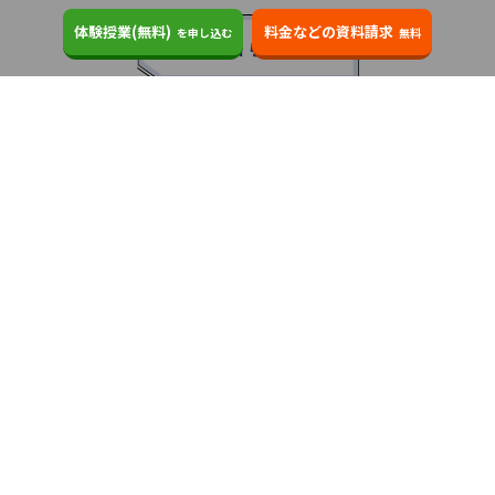
体験授業(無料)
料金などの資料請求
を申し込む
無料
お知らせ
2025.08.23
塾・予備校 合格実績ランキングの詳細
2024.10.31
アンケート調査について
2023.03.23
ダイヤモンド教育ラボのオープンについて
都道府県別一覧
北海道・東北
主要な塾一覧
北海道
青森県
岩手県
宮城県
秋田県
【掲載塾一覧を見る】
授業スタイル
山形県
福島県
臨海セミナー
関東
個別指導
塾ランキング
東京個別指導学院