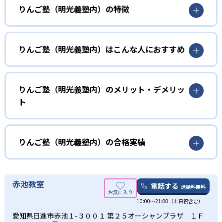
りんご塾（明光義塾内）の特徴
算数オリンピックや中学受験の算数の出題傾向から開発し
たオリジナル教材を使用している数学教室。算数オリンピ
りんご塾（明光義塾内）はこんな人におすすめ
ックの金メダリストを9年連続で輩出している。りんご塾・
城南進学研究社・明光ネットワークジャパンの共同運営に
算数好きで難しい問題を解くのが楽しい子どもにおすす
より、全国に教室を展開している。
め。算数検定や算数オリンピックに向けた学習を通して高
りんご塾（明光義塾内）のメリット・デメリッ
い思考力を養うことができる。
ト
どんなメリットがある？
算数に特化した塾で、算数オリンピック金メダリストを輩
りんご塾（明光義塾内）の合格実績
出する授業を受けられる。
りんご塾（明光義塾内）の合格実績は？
どんなデメリットがある？
りんご塾（明光義塾内）は公式サイトにて、合格実績を公
赤池教室
思考力を鍛えられるが、対象科目は算数だけとなる。
電話する
通話料無料
開していない。気になる方は近くの教室に問い合わせを。
10:00〜21:00（土日祝含む）
愛知県日進市赤池１-３００１ 第２５オーシャンプラザ １Ｆ