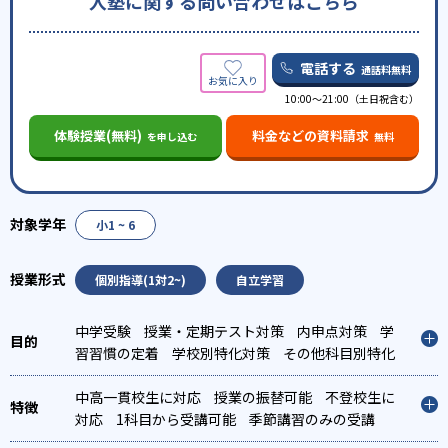
入塾に関する問い合わせはこちら
電話する
通話料無料
10:00〜21:00（土日祝含む）
体験授業(無料)
料金などの資料請求
を申し込む
無料
小1 ~ 6
個別指導(1対2~)
自立学習
中学受験
授業・定期テスト対策
内申点対策
学
習習慣の定着
学校別特化対策
その他科目別特化
対策
中高一貫校生に対応
授業の振替可能
不登校生に
対応
1科目から受講可能
季節講習のみの受講
可
発達障害の子どもに対応
自習室あり