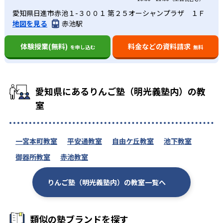
愛知県日進市赤池１-３００１ 第２５オーシャンプラザ １Ｆ
地図を見る
赤池駅
体験授業(無料)
料金などの資料請求
を申し込む
無料
愛知県にあるりんご塾（明光義塾内）の教
室
一宮本町教室
平安通教室
自由ケ丘教室
池下教室
御器所教室
赤池教室
りんご塾（明光義塾内）の教室一覧へ
類似の塾ブランドを探す