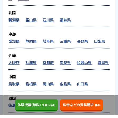
北陸
新潟県
富山県
石川県
福井県
中部
愛知県
静岡県
岐阜県
三重県
長野県
山梨県
近畿
大阪府
兵庫県
京都府
奈良県
和歌山県
滋賀県
中国
鳥取県
島根県
岡山県
広島県
山口県
四国
体験授業(無料)
料金などの資料請求
徳島県
香川県
愛媛県
高知県
を申し込む
無料