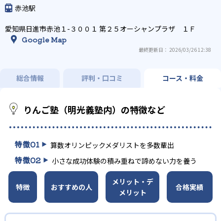
赤池駅
愛知県日進市赤池１-３００１ 第２５オーシャンプラザ １Ｆ
Google Map
最終更新日： 2026/03/26 12:38
総合情報
評判・口コミ
コース・料金
りんご塾（明光義塾内）の特徴など
特徴
01
算数オリンピックメダリストを多数輩出
特徴
02
小さな成功体験の積み重ねで諦めない力を養う
メリット・デ
特徴
おすすめの人
合格実績
メリット