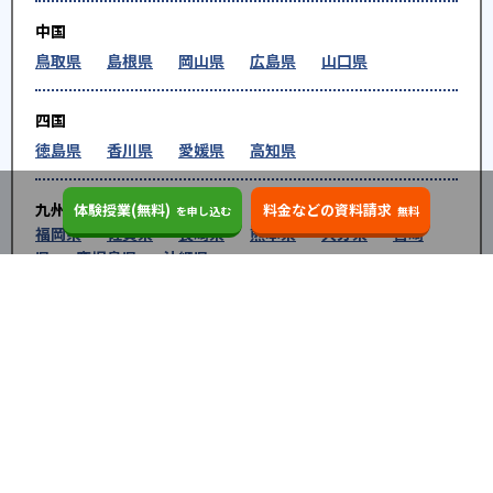
中国
鳥取県
島根県
岡山県
広島県
山口県
四国
徳島県
香川県
愛媛県
高知県
九州・沖縄
体験授業(無料)
料金などの資料請求
を申し込む
無料
福岡県
佐賀県
長崎県
熊本県
大分県
宮崎
県
鹿児島県
沖縄県
※教育機関、塾・予備校等によるPR情報については、<PR>、<sponsored contents>など
を明示します。また、一部の記事・検索機能において、アフィリエイトプログラム等を利
用した提携機関・企業のサービス紹介を行っています。サービス内容や申し込み方法等に
ついては、リンク先の各サービスのページにある詳細情報を確認してください。