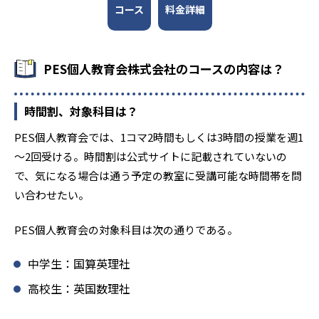
‐
早稲田佐賀高校
コース
料金詳細
大学の合格実績
PES個人教育会株式会社のコースの内容は？
‐
‐
東京大学
九州大学
時間割、対象科目は？
‐
‐
広島大学
岡山大学
PES個人教育会では、1コマ2時間もしくは3時間の授業を週1
～2回受ける。時間割は公式サイトに記載されていないの
‐
‐
大阪大学
筑波大学
で、気になる場合は通う予定の教室に受講可能な時間帯を問
‐
‐
い合わせたい。
千葉大学
一橋大学
‐
‐
PES個人教育会の対象科目は次の通りである。
熊本大学
長崎大学
中学生：国算英理社
‐
‐
山口大学
慶応義塾大学
高校生：英国数理社
‐
‐
早稲田大学
大阪医科大学