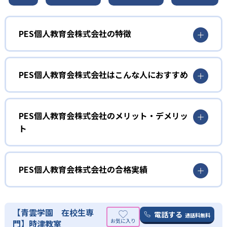
PES個人教育会株式会社の特徴
01
プロ講師が指導を行う
PES個人教育会株式会社はこんな人におすすめ
PES個人教育会では、実績を持つプロ講師が個別指導を行
う。大手予備校の人気講師や家庭教師などとの情報網があ
高校生
り、トップクラスのプロ講師を選抜している。講師は生徒
の学校のカリキュラムを網羅しており、定期テスト対策も
進学校・中高一貫高校の生徒向け
PES個人教育会株式会社のメリット・デメリッ
可能。伸び悩む生徒の成績を1:1の個別指導で伸ばしてい
ト
PES個人教育会は、進学校や中高一貫校の生徒におすすめ
く。成績がなぜ上がらないのか、その原因を分析して目標
だ。生徒の通っている学校に詳しいプロ講師が定期テスト
達成のための道筋を逆算して計画を立てる。生徒のやる気
どんなメリットがある？
対策を行う。進学校や中高一貫校の生徒でよくあるケース
を引き出すような指導で成績を上げる。この指導法によ
は、授業のレベルが高くてついていけないことだ。授業難
PES個人教育会のメリットは、レベルの高い講師がマンツ
PES個人教育会株式会社の合格実績
り、成績向上率は93％である。
易度が成績上位者向けなので、つまずいてしまった生徒は
ーマンで個別指導を行うことだ。中学校・高校のカリキュ
02
どうしたらいいかわからない負のスパイラルに陥ってしま
ラムや情報を網羅している講師が在籍しているので、定期
PES個人教育会株式会社の合格実績は？
う。PES個人教育会では、課題の片づけ方や克服すべき分
1:1の個別指導で勉強の仕方を指導
テスト対策もしっかり行うことができる。また、大学受験
PES個人教育会は、合格実績を公式サイトで公開し、合格
野、定期テスト対策の仕方を指導している。
【青雲学園 在校生専
に関しての情報量も多く、特に医学部受験の専門家が在籍
電話する
通話料無料
者を輩出した学校を多数記載している。合格実績は以下の
門】時津教室
PES個人教育会では、1:1の個別指導で生徒一人ひとりに適
している。情報戦でもある受験を勝ち抜くには、適切な進
高校生