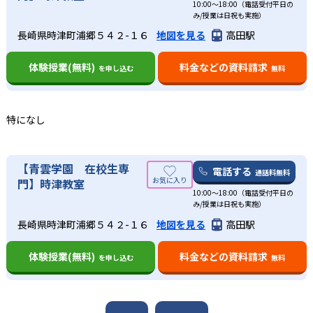
10:00～18:00（電話受付平日の
通りである。
した指導を行っている。生徒個人の状況を見ながら指導内
路アドバイスが必要である。生徒と目標ごとに最適な勉強
み/授業は日祝も実施）
AO入試や推薦入試を目指したい生徒
容を変えることができるので、成績向上の効果が得られ
計画を作成し、定期テストや受験の対策を行うことができ
中学校の合格実績
長崎県時津町浦郷５４２-１６
地図を見る
高田駅
る。個別指導では質問対応だけではなく、勉強の仕方も指
る。
PES個人教育会では、AO入試や推薦入試の対策を行ってい
導するのがPES個人教育会のこだわりだ。日頃の勉強の仕
る。定期テストでの内申点対策をはじめとし、英検や学科
‐
また、メンタルケアも行い、やる気の向上、自信回復がで
ラ・サール中学校
体験授業(無料)
料金などの資料請求
を申し込む
無料
方を知っているかどうかが、成績を伸ばす重要な鍵にな
試験の対策も行う。大学と提携している学校では、推薦枠
きるように導いている。やる気が出ない理由を探り、解決
る。AO入試や推薦入試やにも対応している。
を獲得するための指導もしている。まずは推薦枠を獲得す
策を提示することで成績の向上が見込めるようになる。他
‐
久留米大学付属中学校
るために、定期テストでの高得点を目指す。生徒が希望す
にも、学校や家庭での悩みなど、さまざまな心の相談が可
特になし
る大学の受験対策を熟知した講師が最適な指導を行うの
能。悩み事をカウンセラーに相談することで、安心して通
‐
早稲田佐賀中学校
で、現状から合格までの道筋を示すことができる。
うことができる。
どんなデメリットがある？
‐
広島学院中学校
【青雲学園 在校生専
電話する
通話料無料
門】時津教室
PES個人教育会のデメリットは、受講料が一般的な教育機
10:00～18:00（電話受付平日の
関と異なることだ。大手の集団塾と指導内容が大きく異な
み/授業は日祝も実施）
高校の合格実績
ることから、受講料の設定が高めになっている。
長崎県時津町浦郷５４２-１６
地図を見る
高田駅
‐
ラ・サール高校
体験授業(無料)
料金などの資料請求
を申し込む
無料
‐
久留米大学付属高校