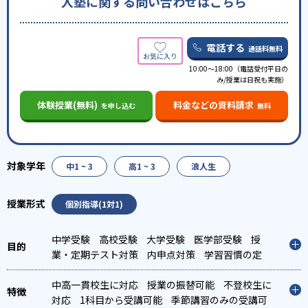
入塾に関する問い合わせはこちら
電話する
通話料無料
10:00～18:00（電話受付平日の
み/授業は日祝も実施）
体験授業(無料)
料金などの資料請求
を申し込む
無料
中1 ~ 3
高1 ~ 3
浪人生
個別指導(1対1)
中学受験
高校受験
大学受験
医学部受験
授
業・定期テスト対策
内申点対策
学習習慣の定
着
推薦入試対策
学校別特化対策
国公立大対
策
中高一貫校生に対応
私大対策
共通テスト対策
授業の振替可能
英検(英語検定)対
不登校生に
策
対応
数学特化対策
1科目から受講可能
英語・英会話特化対策
季節講習のみの受講可
その他