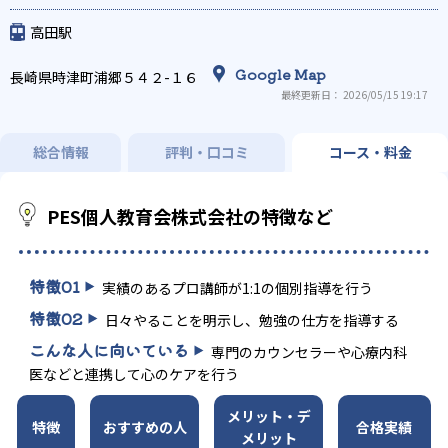
科目別特化対策
高田駅
Google Map
長崎県時津町浦郷５４２-１６
最終更新日： 2026/05/15 19:17
総合情報
評判・口コミ
コース・料金
PES個人教育会株式会社の特徴など
特徴
01
実績のあるプロ講師が1:1の個別指導を行う
特徴
02
日々やることを明示し、勉強の仕方を指導する
こんな人に向いている
専門のカウンセラーや心療内科
医などと連携して心のケアを行う
メリット・デ
特徴
おすすめの人
合格実績
メリット