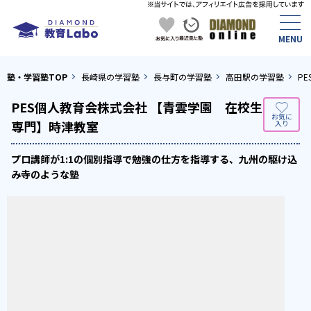
塾・学習塾TOP
長崎県の学習塾
長与町の学習塾
高田駅の学習塾
P
PES個人教育会株式会社 【青雲学園 在校生
専門】時津教室
プロ講師が1:1の個別指導で勉強の仕方を指導する、九州の駆け込
み寺のような塾