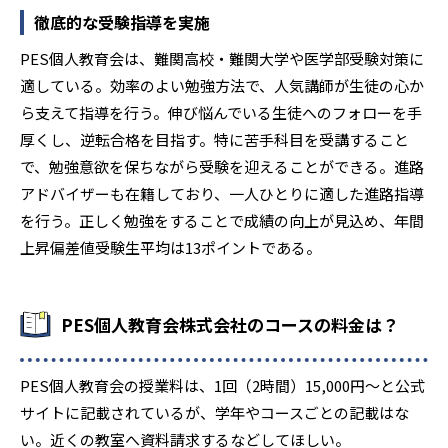
‐
‐
青山学院大学
上智大学
徹底的な受験指導を実施
PES個人教育会は、難関高校・難関大学や医学部受験対策に
‐
‐
法政大学
立命館大学
適している。効率のよい勉強方法で、人気講師が生徒の心か
ら支えて指導を行う。伸び悩んでいる生徒へのフォローを手
‐
‐
同志社大学
西南学院大学
厚くし、逆転合格を目指す。特に苦手科目を受講すること
‐
‐
福岡大学
久留米大学
で、勉強意欲を保ちながら受験を迎えることができる。進路
アドバイザーも在籍しており、一人ひとりに適した進路指導
を行う。正しく勉強をすることで成績の向上が見込め、年間
他、多数合格
上昇偏差値受験生平均は13ポイントである。
※年度は記載なし。公式サイトより
PES個人教育会株式会社のコースの料金は？
PES個人教育会の授業料は、1回（2時間）15,000円～と公式
サイトに記載されているが、学年やコースごとの記載はな
い。近くの教室へ資料請求するなどしてほしい。