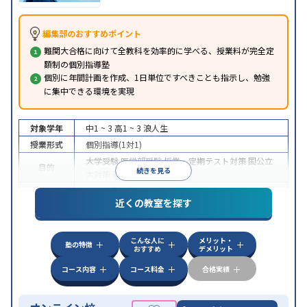
編集部のおすすめポイント
難関大合格に向けて全教科を効率的に学べる、授業料が完全定
額制の個別指導塾
個別に年間計画を作成、1日単位ですべきことも指示し、勉強
に集中できる環境を実現
対象学年
中1 ~ 3
高1 ~ 3
浪人生
授業形式
個別指導(1対1)
大学受験
医学部受験
授業・定期テスト対策
国公立
目的
続きを見る
大対策
英検(英語検定)対策
中高一貫校生に対応
授業の振替可能
オンライン対
特徴
近くの教室を探す
応
自習室あり
こんな人に
メリット・
塾の特徴
おすすめ
デメリット
コース内容
コース料金
合格実績