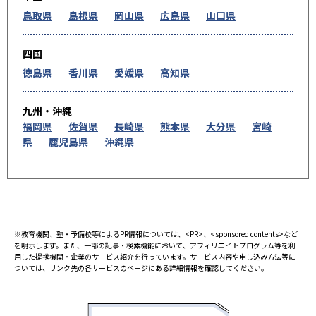
鳥取県
島根県
岡山県
広島県
山口県
四国
徳島県
香川県
愛媛県
高知県
九州・沖縄
福岡県
佐賀県
長崎県
熊本県
大分県
宮崎
県
鹿児島県
沖縄県
※教育機関、塾・予備校等によるPR情報については、<PR>、<sponsored contents>など
を明示します。また、一部の記事・検索機能において、アフィリエイトプログラム等を利
用した提携機関・企業のサービス紹介を行っています。サービス内容や申し込み方法等に
ついては、リンク先の各サービスのページにある詳細情報を確認してください。