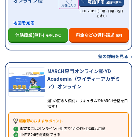
オンライン校
電話する
通話料無料
9:00～18:00(土曜・日曜・祝日
を除く)
地図を見る
体験授業(無料)
料金などの資料請求
を申し込む
無料
塾の詳細を見る
MARCH専門オンライン塾 YD
Academia（ワイディーアカデミ
ア）オンライン
週1の面談＆個別カリキュラムでMARCH合格を目
指す！
編集部のおすすめポイント
希望者にはオンラインor対面で1:1の個別指導も用意
LINEで24時間質問できる