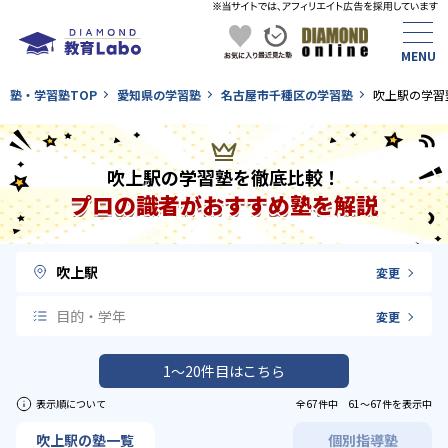
塾・学習塾TOP
愛知県の学習塾
名古屋市千種区の学習塾
吹上駅の学習
吹上駅の学習塾を徹底比較！
プロの識者がおすすめ塾を解説
吹上駅
変更
目的・学年
変更
1〜20件目はこちら
表示順について
全67件中 61〜67件を表示中
吹上駅の塾一覧
個別指導塾