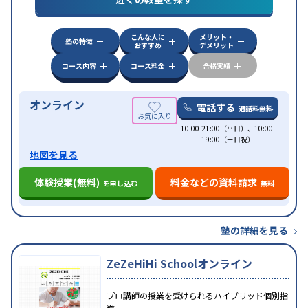
特徴
応
学習にPC・タブレットを利用
オンライン対応
1
科目から受講可能
こんな人に
メリット・
塾の特徴
おすすめ
デメリット
コース内容
コース料金
合格実績
オンライン
電話する
通話料無料
10:00-21:00（平日）、10:00-
19:00（土日祝）
地図を見る
体験授業(無料)
料金などの資料請求
を申し込む
無料
塾の詳細を見る
ZeZeHiHi Schoolオンライン
プロ講師の授業を受けられるハイブリッド個別指