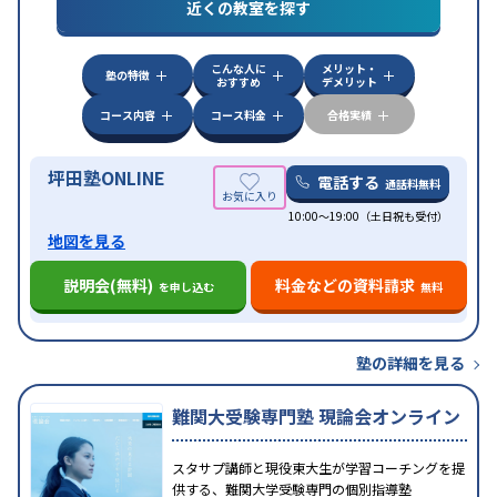
対策
共通テスト対策
英検(英語検定)対策
漢検(漢字
近くの教室を探す
検定)対策
数学特化対策
英語・英会話特化対策
その
他科目別特化対策
こんな人に
メリット・
中高一貫校生に対応
授業の振替可能
不登校生に対
塾の特徴
おすすめ
デメリット
応
学習にPC・タブレットを利用
オンライン対応
1
特徴
科目から受講可能
季節講習のみの受講可
発達障害
コース内容
コース料金
合格実績
の子どもに対応
坪田塾ONLINE
電話する
通話料無料
10:00～19:00（土日祝も受付）
地図を見る
説明会(無料)
料金などの資料請求
を申し込む
無料
塾の詳細を見る
難関大受験専門塾 現論会オンライン
スタサプ講師と現役東大生が学習コーチングを提
供する、難関大学受験専門の個別指導塾