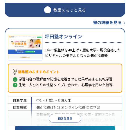
教室をもっと見る
塾の詳細を見る
坪田塾オンライン
1年で偏差値を40上げて慶応大学に現役合格した
ビリギャルのモデルとなった個別指導塾
編集部のおすすめポイント
学習内容の理解度や記憶を定着させる効果が高まる反転学習
生徒一人ひとりの性格タイプに合わせ、心理学を用いた指導
対象学年
中1 ~ 3
高1 ~ 3
浪人生
授業形式
個別指導(1対1)
オンライン指導
自立学習
高校受験
大学受験
医学部受験
授業・定期テスト対
続きを見る
策
内申点対策
学習習慣の定着
総合型選抜(旧AO)対
策
推薦入試対策
学校別特化対策
国公立大対策
私大
目的