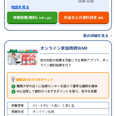
10:00~22:00
地図を見る
体験授業(無料)
料金などの資料請求
を申し込む
無料
塾の詳細を見る
オンライン家庭教師WAM
双方向型の授業を可能にする専用アプリで、オン
ライン個別指導を行う
編集部のおすすめポイント
難関大学の近くに指導センターを設けて優秀な講師を確保
AIも活用して個別のつまずきポイントを探り、苦手を克服
対象学年
小1 ~ 6
中1 ~ 3
高1 ~ 3
浪人生
授業形式
オンライン指導