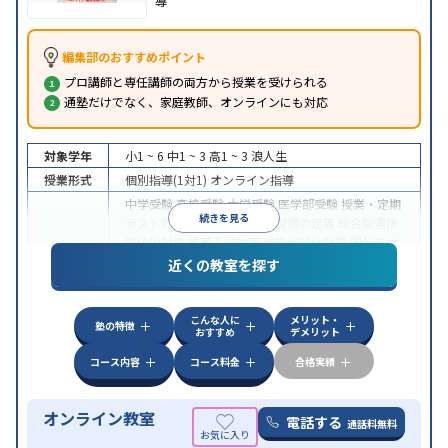
導
編集部のおすすめポイント
プロ講師と専任講師の両方から授業を受けられる
通塾だけでなく、家庭教師、オンラインにも対応
対象学年
小1 ~ 6
中1 ~ 3
高1 ~ 3
浪人生
授業形式
個別指導(1対1)
オンライン指導
中学受験
高校受験
大学受験
医学部受験
授業・定期
続きを見る
テスト対策
内申点対策
学習習慣の定着
総合型選抜
(旧AO)対策
推薦入試対策
学校別特化対策
国公立大
目的
対策
私大対策
共通テスト対策
英検(英語検定)対策
近くの教室を探す
漢検(漢字検定)対策
数学特化対策
英語・英会話特化
対策
その他科目別特化対策
こんな人に
メリット・
中高一貫校生に対応
授業の振替可能
不登校生に対
塾の特徴
おすすめ
デメリット
特徴
応
オンライン対応
1科目から受講可能
季節講習の
みの受講可
自習室あり
コース内容
コース料金
合格実績
オンライン教室
電話する
通話料無料