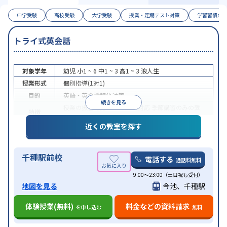
中学受験
高校受験
大学受験
授業・定期テスト対策
学習習慣の
トライ式英会話
対象学年
幼児
小1 ~ 6
中1 ~ 3
高1 ~ 3
浪人生
授業形式
個別指導(1対1)
目的
英語・英会話特化対策
続きを見る
授業の振替可能
オンライン対応
季節講習のみの受
特徴
講可
発達障害の子どもに対応
自習室あり
近くの教室を探す
千種駅前校
電話する
通話料無料
9:00～23:00（土日祝も受付）
地図を見る
今池、千種駅
体験授業(無料)
料金などの資料請求
を申し込む
無料