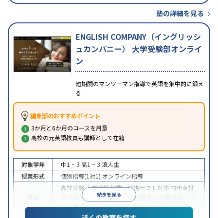
塾の詳細を見る
ENGLISH COMPANY（イングリッシ
ュカンパニー） 大学受験部オンライ
ン
短期間のマンツーマン指導で英語を集中的に鍛え
る
編集部のおすすめポイント
3か月と6か月のコースを用意
高校の元英語教員も講師として在籍
対象学年
中1 ~ 3
高1 ~ 3
浪人生
授業形式
個別指導(1対1)
オンライン指導
高校受験
大学受験
授業・定期テスト対策
内申点対
続きを見る
目的
策
学習習慣の定着
国公立大対策
私大対策
共通テス
ト対策
英検(英語検定)対策
英語・英会話特化対策
近くの教室を探す
中高一貫校生に対応
授業の振替可能
不登校生に対