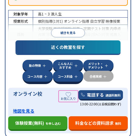
対象学年
高1 ~ 3
浪人生
授業形式
個別指導(1対1)
オンライン指導
自立学習
映像授業
大学受験
医学部受験
授業・定期テスト対策
内申点
続きを見る
目的
対策
学習習慣の定着
総合型選抜(旧AO)対策
推薦入
試対策
学校別特化対策
近くの教室を探す
中高一貫校生に対応
授業の振替可能
不登校生に対
特徴
応
学習にPC・タブレットを利用
オンライン対応
1
科目から受講可能
こんな人に
メリット・
塾の特徴
おすすめ
デメリット
コース内容
コース料金
合格実績
オンライン校
電話する
通話料無料
13:00-22:00(土日祝日問わず)
地図を見る
体験授業(無料)
料金などの資料請求
を申し込む
無料