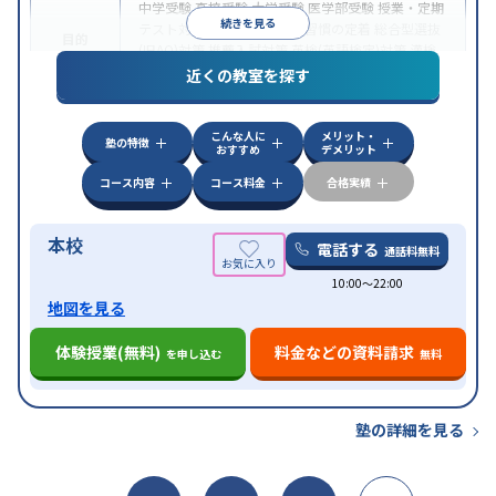
中学受験
高校受験
大学受験
医学部受験
授業・定期
続きを見る
テスト対策
内申点対策
学習習慣の定着
総合型選抜
目的
(旧AO)対策
推薦入試対策
英検(英語検定)対策
漢検
(漢字検定)対策
近くの教室を探す
中高一貫校生に対応
成績保証制度あり
授業の振替
特徴
可能
不登校生に対応
学習にPC・タブレットを利用
こんな人に
メリット・
オンライン対応
1科目から受講可能
塾の特徴
おすすめ
デメリット
コース内容
コース料金
合格実績
本校
電話する
通話料無料
10:00〜22:00
地図を見る
体験授業(無料)
料金などの資料請求
を申し込む
無料
塾の詳細を見る