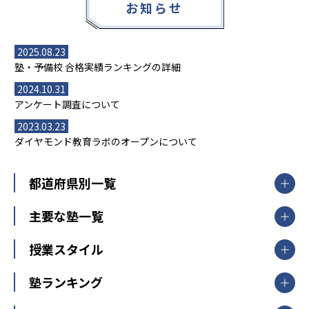
お知らせ
2025.08.23
塾・予備校 合格実績ランキングの詳細
2024.10.31
アンケート調査について
2023.03.23
ダイヤモンド教育ラボのオープンについて
都道府県別一覧
北海道・東北
主要な塾一覧
北海道
青森県
岩手県
宮城県
秋田県
【掲載塾一覧を見る】
授業スタイル
山形県
福島県
臨海セミナー
関東
個別指導
塾ランキング
東京個別指導学院
東京都
神奈川県
埼玉県
千葉県
茨城県
集団授業
個別指導塾TOMAS
栃木県
群馬県