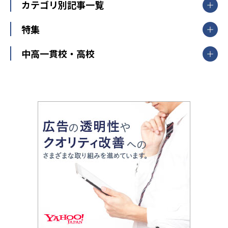
中学受験ランキング
カテゴリ別記事一覧
オンライン指導
明光義塾
大学受験ランキング
北陸
映像授業
ナビ個別指導学院
中学受験
特集
新潟県
富山県
石川県
福井県
個別教室のトライ
高校受験
東進ハイスクール
中部
開成番長直伝！子どもの受験を成功させる方法
中高一貫校・高校
大学受験
武田塾
愛知県
静岡県
岐阜県
三重県
長野県
令和時代の失敗しない塾選び
資格取得・学び直し
山梨県
2020年代の教育
中学入試最前線
教育費・塾代
中学受験最前線
近畿
てら先生の教育業界基本メソッド
座談会
大学入試改革
大阪府
運動と遊びを考える
兵庫県
京都府
奈良県
和歌山県
教育全般
親子で極める家庭学習
滋賀県
令和の大学受験は情報戦！
大学受験塾の選び方
ママテクエグザム
情報Ⅰ、数学が苦手な人注目！最短距離の学力
中学受験に熱心な市区町村ランキング
中国
進化する中高一貫校・高校
アップ法
小学校受験
鳥取県
島根県
岡山県
広島県
山口県
悩み多き「大学受験」相談室
家庭教師
四国
英語・英会話・英検対策
徳島県
香川県
愛媛県
高知県
小学校教師が解説！中学受験のリアル
教育ニュース最前線
九州・沖縄
教育ジャーナリストが徹底解説！ 大学受験の羅
福岡県
佐賀県
長崎県
熊本県
大分県
針盤
宮崎県
鹿児島県
沖縄県