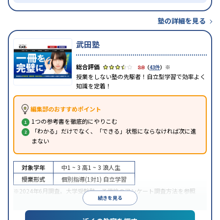
塾の詳細を見る
武田塾
※
3.8
（
43件
）
授業をしない塾の先駆者！自立型学習で効率よく
知識を定着！
編集部のおすすめポイント
1つの参考書を徹底的にやりこむ
「わかる」だけでなく、「できる」状態にならなければ次に進
まない
対象学年
中1 ~ 3
高1 ~ 3
浪人生
授業形式
個別指導(1対1)
自立学習
※2024年6月調査。
大学受験塾・予備校のアンケート調査方法
を参照
続きを見る