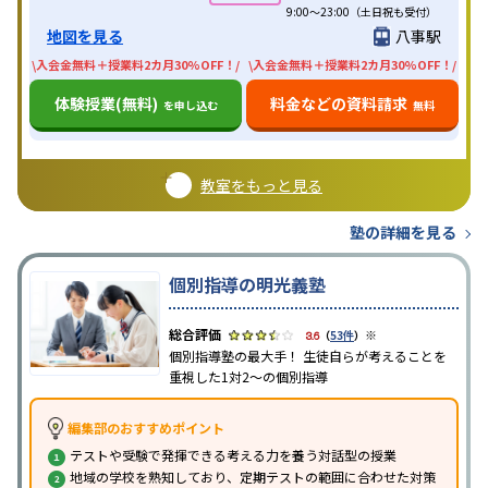
9:00～23:00（土日祝も受付）
地図を見る
八事駅
\入会金無料＋授業料2カ月30%OFF！/
\入会金無料＋授業料2カ月30%OFF！/
体験授業(無料)
料金などの資料請求
を申し込む
無料
教室をもっと見る
塾の詳細を見る
個別指導の明光義塾
※
3.6
（
53件
）
個別指導塾の最大手！ 生徒自らが考えることを
重視した1対2〜の個別指導
編集部のおすすめポイント
テストや受験で発揮できる考える力を養う対話型の授業
地域の学校を熟知しており、定期テストの範囲に合わせた対策