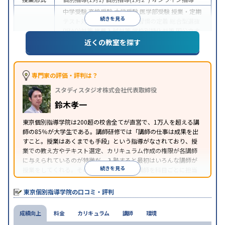
中学受験
高校受験
大学受験
医学部受験
授業・定期
続きを見る
テスト対策
内申点対策
学習習慣の定着
総合型選抜
(旧AO)対策
推薦入試対策
学校別特化対策
国公立大
目的
対策
私大対策
共通テスト対策
英検(英語検定)対策
近くの教室を探す
漢検(漢字検定)対策
数学特化対策
その他科目別特化
対策
中高一貫校生に対応
授業の振替可能
不登校生に対
専門家の評価・評判は？
特徴
応
オンライン対応
1科目から受講可能
季節講習の
スタディスタジオ株式会社代表取締役
みの受講可
発達障害の子どもに対応
自習室あり
※2023年3月調査。
小学校高学年の個別指導塾アンケート調査方法
を参
鈴木孝一
照
東京個別指導学院は200超の校舎全てが直営で、1万人を超える講
師の85％が大学生である。講師研修では「講師の仕事は成果を出
すこと。授業はあくまでも手段」という指導がなされており、授
業での教え方やテキスト選定、カリキュラム作成の権限が各講師
に与えられているのが特徴だ。入塾すると最初はいろんな講師が
続きを見る
授業をしてくれる。その中から気に入った講師を科目ごとに担当
として指名することができるので、子どもに合う講師を見つけや
すい仕組みだと言える。
東京個別指導学院の口コミ・評判
成績向上
料金
カリキュラム
講師
環境