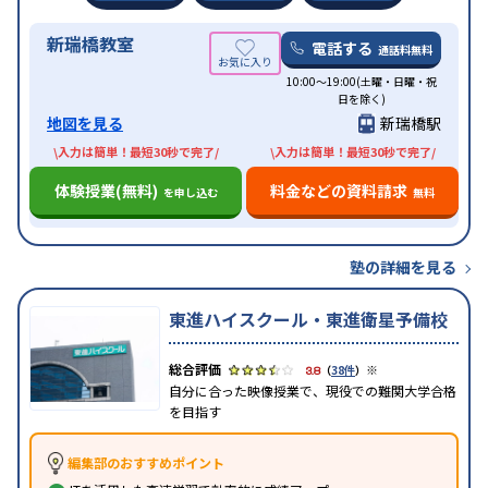
新瑞橋教室
電話する
通話料無料
10:00～19:00(土曜・日曜・祝
日を除く)
地図を見る
新瑞橋駅
\入力は簡単！最短30秒で完了/
\入力は簡単！最短30秒で完了/
体験授業(無料)
料金などの資料請求
を申し込む
無料
塾の詳細を見る
東進ハイスクール・東進衛星予備校
※
3.8
（
38件
）
自分に合った映像授業で、現役での難関大学合格
を目指す
編集部のおすすめポイント