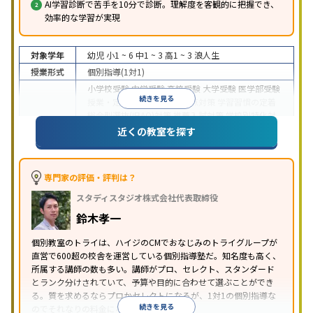
AI学習診断で苦手を10分で診断。理解度を客観的に把握でき、
効率的な学習が実現
対象学年
幼児
小1 ~ 6
中1 ~ 3
高1 ~ 3
浪人生
授業形式
個別指導(1対1)
小学校受験
中学受験
高校受験
大学受験
医学部受験
続きを見る
授業・定期テスト対策
内申点対策
学習習慣の定着
総合型選抜(旧AO)対策
推薦入試対策
学校別特化対
目的
策
国公立大対策
私大対策
共通テスト対策
英検(英
近くの教室を探す
語検定)対策
漢検(漢字検定)対策
数学特化対策
英
語・英会話特化対策
その他科目別特化対策
中高一貫校生に対応
授業の振替可能
不登校生に対
専門家の評価・評判は？
応
学習にPC・タブレットを利用
オンライン対応
1
特徴
スタディスタジオ株式会社代表取締役
科目から受講可能
季節講習のみの受講可
発達障害
の子どもに対応
自習室あり
鈴木孝一
※2023年3月調査。
小学校高学年の個別指導塾アンケート調査方法
を参
個別教室のトライは、ハイジのCMでおなじみのトライグループが
照
直営で600超の校舎を運営している個別指導塾だ。知名度も高く、
所属する講師の数も多い。講師がプロ、セレクト、スタンダード
とランク分けされていて、予算や目的に合わせて選ぶことができ
る。質を求めるならプロかセレクトになるが、1対1の個別指導な
続きを見る
のでそれなりの料金になる。