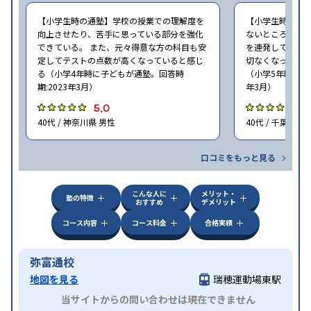
【小学生時の通塾】学校の授業での理解度を
【小学生時の通
向上させたり、苦手に思っている部分を強化
ないところがあ
できている。 また、元々得意な方の科目も安
を連発していた
定してテストの点数が高くなっていると感じ
切なくなった。 
る（小学4年時に子どもが通塾。回答時
（小学5年時に子
期:2023年3月）
年3月）
5.0
4
40代 / 神奈川県 男性
40代 / 千葉県 女
口コミをもっと見る
こんな人に
メリット・
塾の特徴
おすすめ
デメリット
コース内容
コース料金
合格実績
弥富通校
地図を見る
瑞穂運動場東駅
当サイトからの問い合わせは現在できません