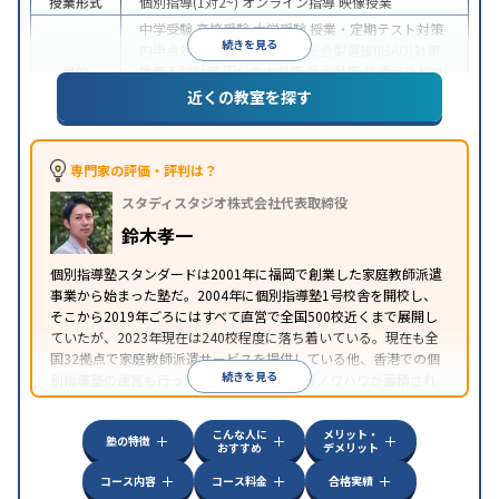
授業形式
個別指導(1対2~)
オンライン指導
映像授業
中学受験
高校受験
大学受験
授業・定期テスト対策
続きを見る
内申点対策
学習習慣の定着
総合型選抜(旧AO)対策
目的
推薦入試対策
国公立大対策
私大対策
共通テスト対
策
英検(英語検定)対策
漢検(漢字検定)対策
数学特化
近くの教室を探す
対策
中高一貫校生に対応
授業の振替可能
不登校生に対
応
学習にPC・タブレットを利用
オンライン対応
1
専門家の評価・評判は？
特徴
科目から受講可能
季節講習のみの受講可
自習室あ
スタディスタジオ株式会社代表取締役
り
鈴木孝一
個別指導塾スタンダードは2001年に福岡で創業した家庭教師派遣
事業から始まった塾だ。2004年に個別指導塾1号校舎を開校し、
そこから2019年ごろにはすべて直営で全国500校近くまで展開し
ていたが、2023年現在は240校程度に落ち着いている。現在も全
国32拠点で家庭教師派遣サービスを提供している他、香港での個
続きを見る
別指導塾の運営も行っており、汎用的な指導ノウハウが蓄積され
ていることが伺える。
こんな人に
メリット・
塾の特徴
おすすめ
デメリット
コース内容
コース料金
合格実績