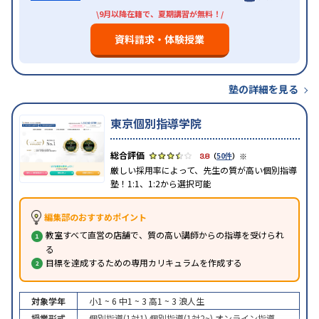
\9月以降在籍で、夏期講習が無料！/
資料請求・体験授業
塾の詳細を見る
東京個別指導学院
※
3.8
（
50件
）
厳しい採用率によって、先生の質が高い個別指導
塾！1:1、1:2から選択可能
編集部のおすすめポイント
教室すべて直営の店舗で、質の高い講師からの指導を受けられ
る
目標を達成するための専用カリキュラムを作成する
対象学年
小1 ~ 6
中1 ~ 3
高1 ~ 3
浪人生
授業形式
個別指導(1対1)
個別指導(1対2~)
オンライン指導