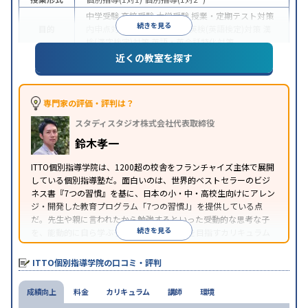
中学受験
高校受験
大学受験
授業・定期テスト対策
続きを見る
目的
内申点対策
学習習慣の定着
英検(英語検定)対策
漢
検(漢字検定)対策
英語・英会話特化対策
近くの教室を探す
1科目から受講可能
季節講習のみの受講可
自習室あ
特徴
り
※2023年3月調査。
小学校高学年の個別指導塾アンケート調査方法
を参
照
専門家の評価・評判は？
スタディスタジオ株式会社代表取締役
鈴木孝一
ITTO個別指導学院は、1200超の校舎をフランチャイズ主体で展開
している個別指導塾だ。面白いのは、世界的ベストセラーのビジ
ネス書『7つの習慣』を基に、日本の小・中・高校生向けにアレン
ジ・開発した教育プログラム「7つの習慣J」を提供している点
だ。先生や親に言われたから勉強するといった受動的な思考な子
続きを見る
を、能動的に自ら学ぶ子に育てていくことを目指すカリキュラム
である。個別指導の授業とは別に、集団授業形式の特別講座とし
て別料金で提供されるので、単なる成績アップ以上の、子どもの
ITTO個別指導学院の口コミ・評判
心の成長を求める家庭にオススメだ。
成績向上
料金
カリキュラム
講師
環境