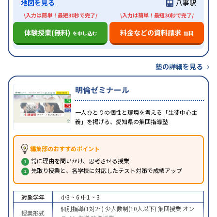
地図を見る
八事駅
\入力は簡単！最短30秒で完了/
\入力は簡単！最短30秒で完了/
体験授業(無料)
料金などの資料請求
を申し込む
無料
塾の詳細を見る
明倫ゼミナール
一人ひとりの個性と環境を考える「生徒中心主
義」を掲げる、愛知県の集団指導塾
編集部のおすすめポイント
常に理由を問いかけ、思考させる授業
先取り授業と、各学校に対応したテスト対策で成績アップ
対象学年
小3 ~ 6
中1 ~ 3
個別指導(1対2~)
少人数制(10人以下)
集団授業
オン
授業形式