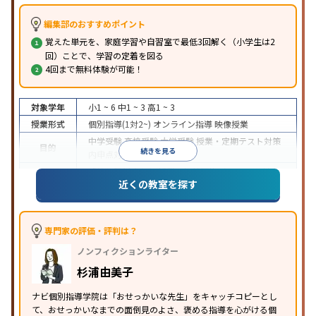
編集部のおすすめポイント
覚えた単元を、家庭学習や自習室で最低3回解く（小学生は2
回）ことで、学習の定着を図る
4回まで無料体験が可能！
対象学年
小1 ~ 6
中1 ~ 3
高1 ~ 3
授業形式
個別指導(1対2~)
オンライン指導
映像授業
中学受験
高校受験
大学受験
授業・定期テスト対策
目的
続きを見る
内申点対策
学習習慣の定着
成績保証制度あり
授業の振替可能
オンライン対応
近くの教室を探す
特徴
1科目から受講可能
季節講習のみの受講可
自習室あ
り
※2023年3月調査。
小学校高学年の個別指導塾アンケート調査方法
を参
照
専門家の評価・評判は？
ノンフィクションライター
杉浦由美子
ナビ個別指導学院は「おせっかいな先生」をキャッチコピーとし
て、おせっかいなまでの面倒見のよさ、褒める指導を心がける個