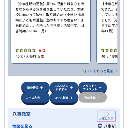
【小学生時の通塾】周りの児童と競争心を持
【小学生時の通
ちながらやる気を引き出していただき、志望
できた。そして
校に向かって勉強に取り組めた（小学4〜6年
いていける学力
時に子どもが通塾。塾のおすすめ度合い：ま
ました（小学4年
あ勧めたい。合格した中学校：洛星中学。回
すすめ度合い：ま
答時期2023年11月）
年11月）
5.0
5
40代 / 大阪府 女性
40代 / 愛知県 女
口コミをもっと見る
こんな人に
メリット・
塾の特徴
おすすめ
デメリット
コース内容
コース料金
合格実績
八事教室
地図を見る
八事駅