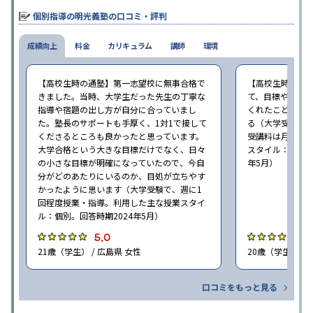
個別指導の明光義塾の口コミ・評判
成績向上
料金
カリキュラム
講師
環境
【高校生時の通塾】第一志望校に無事合格で
【高校生時の通
きました。当時、大学生だった先生の丁寧な
て、目標や勉強
指導や宿題の出し方が自分に合っていまし
くれたことが、
た。塾長のサポートも手厚く、1対1で接して
る（大学受験で、
くださるところも良かったと思っています。
受講料は月35,
大学合格という大きな目標だけでなく、日々
スタイル：個別、
の小さな目標が明確になっていたので、今自
年5月）
分がどのあたりにいるのか、目処が立ちやす
かったように思います（大学受験で、週に1
回程度授業・指導。利用した主な授業スタイ
ル：個別。回答時期2024年5月）
5.0
4
21歳（学生） / 広島県 女性
20歳（学生） / 
口コミをもっと見る