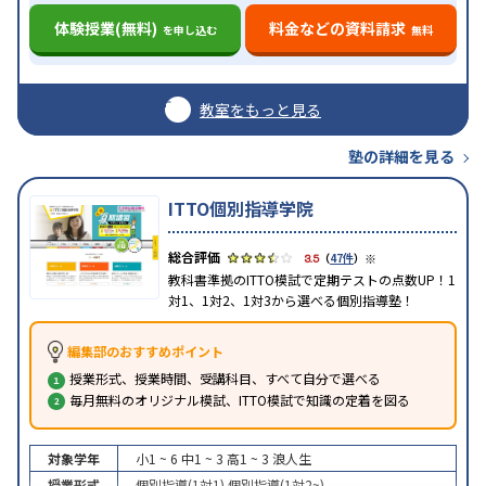
体験授業(無料)
料金などの資料請求
を申し込む
無料
教室をもっと見る
塾の詳細を見る
ITTO個別指導学院
※
3.5
（
47件
）
教科書準拠のITTO模試で定期テストの点数UP！1
対1、1対2、1対3から選べる個別指導塾！
編集部のおすすめポイント
授業形式、授業時間、受講科目、すべて自分で選べる
毎月無料のオリジナル模試、ITTO模試で知識の定着を図る
対象学年
小1 ~ 6
中1 ~ 3
高1 ~ 3
浪人生
授業形式
個別指導(1対1)
個別指導(1対2~)