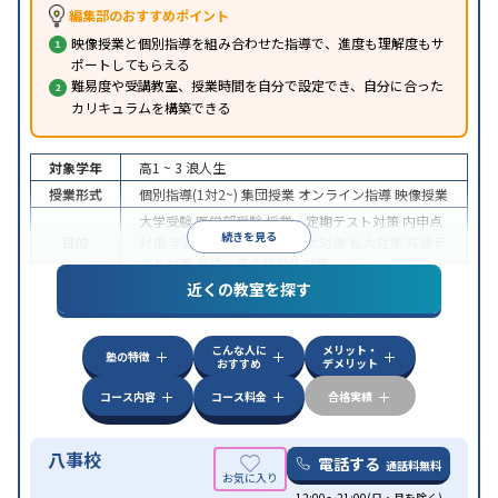
編集部のおすすめポイント
映像授業と個別指導を組み合わせた指導で、進度も理解度もサ
ポートしてもらえる
難易度や受講教室、授業時間を自分で設定でき、自分に合った
カリキュラムを構築できる
対象学年
高1 ~ 3
浪人生
授業形式
個別指導(1対2~)
集団授業
オンライン指導
映像授業
大学受験
医学部受験
授業・定期テスト対策
内申点
続きを見る
目的
対策
学習習慣の定着
国公立大対策
私大対策
共通テ
スト対策
英語・英会話特化対策
近くの教室を探す
中高一貫校生に対応
授業の振替可能
学習にPC・タ
特徴
ブレットを利用
1科目から受講可能
季節講習のみの
受講可
自習室あり
こんな人に
メリット・
塾の特徴
おすすめ
デメリット
コース内容
コース料金
合格実績
八事校
電話する
通話料無料
12:00～21:00(日・月を除く)