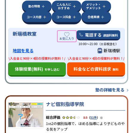
こんな人に
メリット・
塾の特徴
おすすめ
デメリット
コース内容
コース料金
合格実績
新瑞橋教室
電話する
通話料無料
10:00〜21:00（土日祝含む）
地図を見る
新瑞橋駅
\入会金と90分×4回の授業料が無料！/
\入会金と90分×4回の授業料が無料！/
体験授業(無料)
料金などの資料請求
を申し込む
無料
塾の詳細を見る
ナビ個別指導学院
※
3.5
（
51件
）
1vs2の個別指導で、ほめる指導により子どものや
る気をアップ