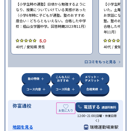
【小学生時の通塾】日頃から勉強するように
【小学生時の通
なり、授業についていけている実感があった
いた。土曜ゼミ
（小学6年時に子どもが通塾。塾のおすすめ
お世話になった（
度合い：どちらともいえない。合格した中学
塾。塾のおすす
校：椙山女学園中学。回答時期2023年11月）
合格した中学校：
年11月）
5.0
5
40代 / 愛知県 男性
40代 / 愛知県 女
口コミをもっと見る
こんな人に
メリット・
塾の特徴
おすすめ
デメリット
コース内容
コース料金
合格実績
弥富通校
電話する
通話料無料
12:00~21:00(日曜・休業日除
く)
地図を見る
瑞穂運動場東駅