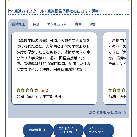
東進衛星予備校は、運営会社により指導方針や校舎のルールが異
なる。体験授業では、授業のみで判断するのではなく、担当者や
東進ハイスクール・東進衛星予備校の口コミ・評判
校舎雰囲気、校舎での合格実績などを確認すると良いだろう。
成績向上
料金
カリキュラム
講師
環境
【高校生時の通塾】日頃から勉強する習慣を
【高校生時の通
つけられたこと。入塾前と比べて学校よりも
分のペースで進
進度が早かったこともあり、成績が大きく伸
できた（大学受験
びた（大学受験で、週に7回程度授業・指
導。受講料は月8
導。受講料は月80,000円程度。利用した主な
授業スタイル：映
授業スタイル：映像。回答時期2024年5月）
5.0
5
20歳（学生） / 東京都 男性
24歳（会社員<正
口コミをもっと見る
こんな人に
メリット・
塾の特徴
おすすめ
デメリット