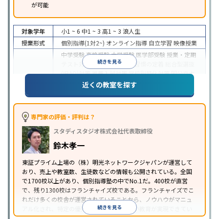
が可能
対象学年
小1 ~ 6
中1 ~ 3
高1 ~ 3
浪人生
授業形式
個別指導(1対2~)
オンライン指導
自立学習
映像授業
中学受験
高校受験
大学受験
医学部受験
授業・定期
続きを見る
テスト対策
内申点対策
学習習慣の定着
総合型選抜
(旧AO)対策
推薦入試対策
学校別特化対策
国公立大
目的
対策
私大対策
共通テスト対策
英検(英語検定)対策
近くの教室を探す
漢検(漢字検定)対策
数学特化対策
英語・英会話特化
対策
その他科目別特化対策
中高一貫校生に対応
特待生・奨学金制度あり
授業
専門家の評価・評判は？
の振替可能
不登校生に対応
学習にPC・タブレット
スタディスタジオ株式会社代表取締役
特徴
を利用
オンライン対応
1科目から受講可能
季節講
習のみの受講可
発達障害の子どもに対応
自習室あ
鈴木孝一
り
※2023年3月調査。
小学校高学年の個別指導塾アンケート調査方法
を参
東証プライム上場の（株）明光ネットワークジャパンが運営して
おり、売上や教室数、生徒数などの情報も公開されている。全国
照
で1700校以上があり、個別指導塾の中でNo.1だ。400校が直営
で、残り1300校はフランチャイズ校である。フランチャイズでこ
れだけ多くの校舎が運営されていることから、ノウハウがマニュ
続きを見る
アル化され、特定の優秀な人材に依存しない教育が実現できてい
ることが推測される。