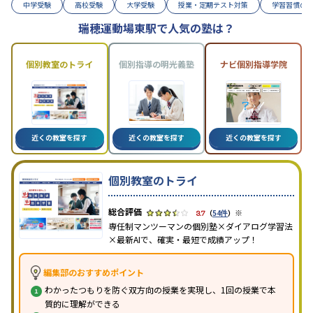
中学受験
高校受験
大学受験
授業・定期テスト対策
学習習慣の
瑞穂運動場東駅で人気の塾は？
個別教室のトライ
個別指導の明光義塾
ナビ個別指導学院
近くの教室を探す
近くの教室を探す
近くの教室を探す
個別教室のトライ
※
3.7
（
54件
）
専任制マンツーマンの個別塾×ダイアログ学習法
×最新AIで、確実・最短で成績アップ！
編集部のおすすめポイント
わかったつもりを防ぐ双方向の授業を実現し、1回の授業で本
質的に理解ができる