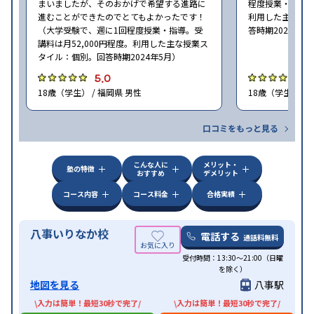
まいましたが、そのおかげで希望する進路に
程度授業・指導。
進むことができたのでとてもよかったです！
利用した主な授
（大学受験で、週に1回程度授業・指導。受
答時期2024年5
講料は月52,000円程度。利用した主な授業ス
タイル：個別。回答時期2024年5月）
5.0
4
18歳（学生） / 福岡県 男性
18歳（学生） / 
口コミをもっと見る
こんな人に
メリット・
塾の特徴
おすすめ
デメリット
コース内容
コース料金
合格実績
八事いりなか校
電話する
通話料無料
受付時間：13:30〜21:00（日曜
を除く）
地図を見る
八事駅
\入力は簡単！最短30秒で完了/
\入力は簡単！最短30秒で完了/