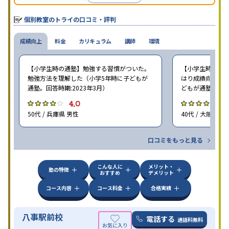
個別教室のトライの口コミ・評判
成績向上
料金
カリキュラム
講師
環境
【小学生時の通塾】勉強する習慣がついた。
【小学生時の通塾
勉強方法を理解した（小学5年時に子どもが
はり成績向上には
通塾。回答時期:2023年3月）
どもが通塾。回答時
4.0
4
50代 / 兵庫県 男性
40代 / 大阪府 女
口コミをもっと見る
こんな人に
メリット・
塾の特徴
おすすめ
デメリット
コース内容
コース料金
合格実績
八事駅前校
電話する
通話料無料