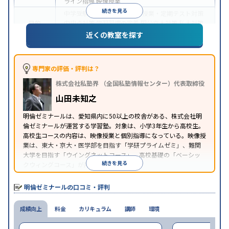
ライン指導
映像授業
続きを見る
中学受験
高校受験
大学受験
授業・定期テスト対策
目的
内申点対策
学習習慣の定着
国公立大対策
私大対策
共通テスト対策
英語・英会話特化対策
近くの教室を探す
中高一貫校生に対応
特待生・奨学金制度あり
授業
特徴
の振替可能
学習にPC・タブレットを利用
オンライ
ン対応
季節講習のみの受講可
自習室あり
専門家の評価・評判は？
※2023年10月調査。
小学校高学年の集団塾アンケート調査方法
を参照
株式会社私塾界 （全国私塾情報センター）代表取締役
山田未知之
明倫ゼミナールは、愛知県内に50以上の校舎がある、株式会社明
倫ゼミナールが運営する学習塾。対象は、小学3年生から高校生。
高校生コースの内容は、映像授業と個別指導になっている。映像授
業は、東大・京大・医学部を目指す「学研プライムゼミ」、難関
大学を目指す「ウイングネットコース」、高校基礎の「ベーシッ
続きを見る
クウィングコース」が用意されている。
明倫ゼミナールの口コミ・評判
成績向上
料金
カリキュラム
講師
環境