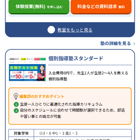
体験授業(無料)
料金などの資料請求
を申し込む
無料
教室をもっと見る
塾の詳細を見る
個別指導塾スタンダード
入会費用0円で、先生1人が生徒2〜4人を教える
個別指導塾
編集部のおすすめポイント
生徒一人ひとりに最適化された指導カリキュラム
自分のスケジュールに合わせて時間割が選択できるため、部活
や習い事との両立が可能
対象学年
小3 ~ 6
中1 ~ 3
高1 ~ 3