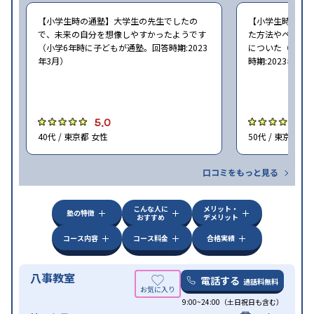
【小学生時の通塾】大学生の先生でしたの
【小学生時の通
で、未来の自分を想像しやすかったようです
た方法やペース
（小学6年時に子どもが通塾。回答時期:2023
についた（小学6
年3月）
時期:2023年3月
5.0
5
40代 / 東京都 女性
50代 / 東京都 女
口コミをもっと見る
こんな人に
メリット・
塾の特徴
おすすめ
デメリット
コース内容
コース料金
合格実績
八事教室
電話する
通話料無料
9:00~24:00（土日祝日も含む）