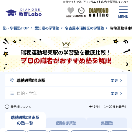
塾・学習塾TOP
愛知県の学習塾
名古屋市瑞穂区の学習塾
瑞穂運動場東
瑞穂運動場東駅の学習塾を徹底比較！
プロの識者がおすすめ塾を解説
瑞穂運動場東駅
変更
目的・学年
変更
表示順について
全47件中 1〜20件を表示中
瑞穂運動場東駅
の塾一覧
個別指導塾
集団塾