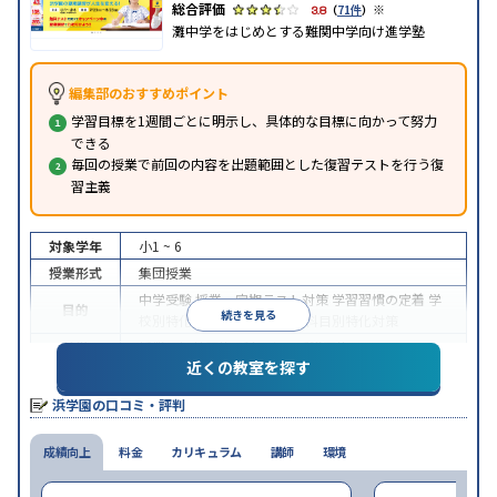
※
3.8
（
71件
）
灘中学をはじめとする難関中学向け進学塾
編集部のおすすめポイント
学習目標を1週間ごとに明示し、具体的な目標に向かって努力
できる
毎回の授業で前回の内容を出題範囲とした復習テストを行う復
習主義
対象学年
小1 ~ 6
授業形式
集団授業
中学受験
授業・定期テスト対策
学習習慣の定着
学
目的
続きを見る
校別特化対策
各種検定対策
科目別特化対策
特徴
授業の振替可能
1科目から受講可能
近くの教室を探す
※2023年10月調査。
小学校高学年の集団塾アンケート調査方法
を参照
浜学園の口コミ・評判
成績向上
料金
カリキュラム
講師
環境