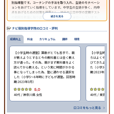
別指導塾です。コーチングの手法を取り入れ、生徒のモチベーシ
ョンをあげていく指導をしています。中学生の生徒が多く、内申
点をあげるための対策を得意とし、地元の公立中学の定期テスト
続きを見る
の範囲を教室に貼り出すなど手厚く学習をフォローしています。
オリジナルテキストを使用しており、特に英語は各教科書に合わ
せたテキストを使った「先取り学習」で理解度を深められます。
ナビ個別指導学院の口コミ・評判
成績向上
料金
カリキュラム
講師
環境
【小学生時の通塾】算数がとても苦手で、親
【小学生時の通
が教えようとすると今の教科書とは全く教え
ろはよくやり方
方が違った。その為、親がまず教科書をよく
びてきたようで
読んでから教える。という実に時間がかかる
た（小学3〜6年
事になってしまった為、塾に通わせる選択を
期:2023年3月）
した（小学5〜6年時に子どもが通塾。回答時
期:2023年3月）
5.0
4
40代 / 神奈川県 女性
40代 / 東京都 女
口コミをもっと見る