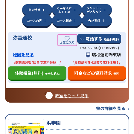
こんな人に
メリット・
塾の特徴
おすすめ
デメリット
コース内容
コース料金
合格実績
弥富通校
電話する
通話料無料
12:00～21:00(日・月を除く)
地図を見る
瑞穂運動場東駅
\夏期講習を4回まで無料体験！/
\夏期講習を4回まで無料体験！/
体験授業(無料)
料金などの資料請求
を申し込む
無料
教室をもっと見る
塾の詳細を見る
浜学園