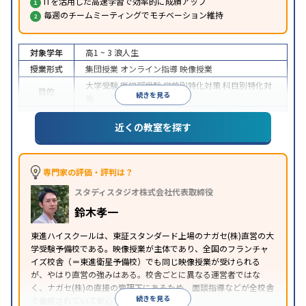
ITを活用した高速学習で効率的に成績アップ
毎週のチームミーティングでモチベーション維持
対象学年
高1 ~ 3
浪人生
授業形式
集団授業
オンライン指導
映像授業
大学受験
医学部受験
学校別特化対策
科目別特化対
目的
続きを見る
策
特待生・奨学金制度あり
授業の振替可能
学習に
近くの教室を探す
特徴
PC・タブレットを利用
1科目から受講可能
季節講
習のみの受講可
※2024年6月調査。
大学受験塾・予備校のアンケート調査方法
を参照
専門家の評価・評判は？
スタディスタジオ株式会社代表取締役
鈴木孝一
東進ハイスクールは、東証スタンダード上場のナガセ(株)直営の大
学受験予備校である。映像授業が主体であり、全国のフランチャ
イズ校舎（＝東進衛星予備校）でも同じ映像授業が受けられる
が、やはり直営の強みはある。校舎ごとに異なる運営者ではな
く、ナガセ(株)の直接の管理下にあるため、面談指導などが全校舎
続きを見る
で徹底されていて安心できる。