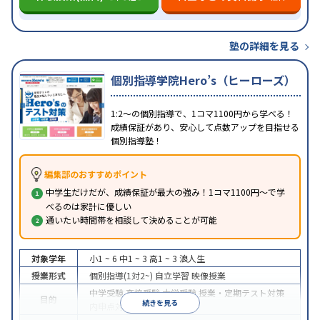
塾の詳細を見る
個別指導学院Hero’s（ヒーローズ）
1:2～の個別指導で、1コマ1100円から学べる！
成績保証があり、安心して点数アップを目指せる
個別指導塾！
編集部のおすすめポイント
中学生だけだが、成績保証が最大の強み！1コマ1100円～で学
べるのは家計に優しい
通いたい時間帯を相談して決めることが可能
対象学年
小1 ~ 6
中1 ~ 3
高1 ~ 3
浪人生
授業形式
個別指導(1対2~)
自立学習
映像授業
中学受験
高校受験
大学受験
授業・定期テスト対策
目的
続きを見る
内申点対策
学習習慣の定着