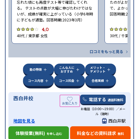
忘れた頃にも再度テスト等で確認してくれ
たのがよかった
る。 テストの点数が大幅に伸びたわけではな
で、よかった（小
いが、成績が確実に上がっている（小学6年時
回答時期:2023年
に子どもが通塾。回答時期:2023年3月）
4.0
4
40代 / 東京都 女性
30代 / 千葉県 女
口コミをもっと見る
こんな人に
メリット・
塾の特徴
おすすめ
デメリット
コース内容
コース料金
合格実績
西白井校
電話する
通話料無料
お電話（10:00～19:00）／メー
ル（随時）
地図を見る
西白井駅
体験授業(無料)
料金などの資料請求
を申し込む
無料