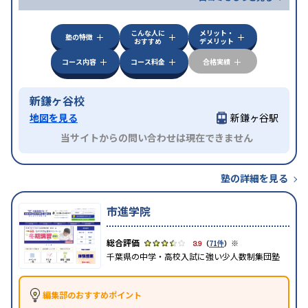
こんな人に
メリット・
塾の特徴
おすすめ
デメリット
コース内容
コース料金
合格実績
新鎌ヶ谷校
地図を見る
新鎌ヶ谷駅
当サイトからの問い合わせは現在できません
塾の詳細を見る
市進学院
※
3.9
（
71件
）
千葉県の中学・高校入試に強い少人数制集団塾
編集部のおすすめポイント