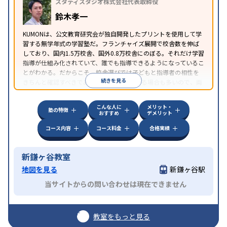
スタディスタジオ株式会社代表取締役
鈴木孝一
KUMONは、公文教育研究会が独自開発したプリントを使用して学
習する無学年式の学習塾だ。フランチャイズ展開で校舎数を伸ば
しており、国内1.5万校舎、国外0.8万校舎にのぼる。それだけ学習
指導が仕組み化されていて、誰でも指導できるようになっているこ
とがわかる。だからこそ、校舎選びでは子どもと指導者の相性を
続きを見る
きちんと確認すべきである。近所に2校舎ある場合も多いので、両
方見学してみることをオススメする。
こんな人に
メリット・
塾の特徴
おすすめ
デメリット
コース内容
コース料金
合格実績
新鎌ヶ谷教室
地図を見る
新鎌ヶ谷駅
当サイトからの問い合わせは現在できません
教室をもっと見る