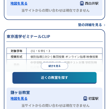
地図を見る
西白井駅
当サイトからの問い合わせは現在できません
塾の詳細を見る
東京進学ゼミナールCLIP
対象学年
小1 ~ 6
中1 ~ 3
授業形式
個別指導(1対2~)
集団授業
オンライン指導
映像授業
中学受験
高校受験
授業・定期テスト対策
学校別特
目的
続きを見る
化対策
科目別特化対策
授業の振替可能
学習にPC・タブレットを利用
オン
特徴
近くの教室を探す
ライン対応
鎌ヶ谷教室
地図を見る
初富駅
当サイトからの問い合わせは現在できません