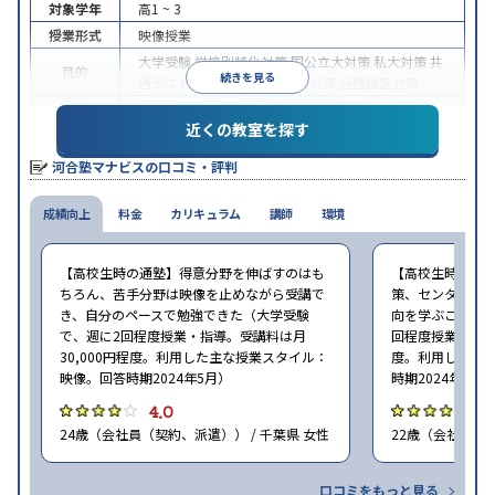
対象学年
高1 ~ 3
授業形式
映像授業
大学受験
学校別特化対策
国公立大対策
私大対策
共
目的
続きを見る
通テスト対策
英検(英語検定)対策
各種検定対策
中高一貫校生に対応
学習にPC・タブレットを利用
近くの教室を探す
特徴
1科目から受講可能
季節講習のみの受講可
自習室あ
り
河合塾マナビスの口コミ・評判
※2024年6月調査。
大学受験塾・予備校のアンケート調査方法
を参照
成績向上
料金
カリキュラム
講師
環境
【高校生時の通塾】得意分野を伸ばすのはも
【高校生時の通
ちろん、苦手分野は映像を止めながら受講で
策、センター試
き、自分のペースで勉強できた（大学受験
向を学ぶことがで
で、週に2回程度授業・指導。受講料は月
回程度授業・指導
30,000円程度。利用した主な授業スタイル：
度。利用した主
映像。回答時期2024年5月）
時期2024年5月
4.0
4
24歳（会社員（契約、派遣）） / 千葉県 女性
22歳（会社員<正
口コミをもっと見る