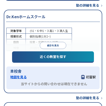
塾の詳細を見る
Dr.Kenホームスクール
対象学年
小1 ~ 6
中1 ~ 3
高1 ~ 3
浪人生
授業形式
個別指導(1対2~)
目的
授業・定期テスト対策
続きを見る
特徴
1科目から受講可能
近くの教室を探す
本校舎
地図を見る
初富駅
当サイトからの問い合わせは現在できません
塾の詳細を見る