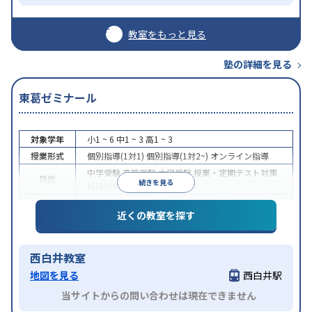
教室をもっと見る
塾の詳細を見る
東葛ゼミナール
対象学年
小1 ~ 6
中1 ~ 3
高1 ~ 3
授業形式
個別指導(1対1)
個別指導(1対2~)
オンライン指導
中学受験
高校受験
大学受験
授業・定期テスト対策
目的
続きを見る
科目別特化対策
授業の振替可能
学習にPC・タブレットを利用
オン
特徴
近くの教室を探す
ライン対応
1科目から受講可能
西白井教室
地図を見る
西白井駅
当サイトからの問い合わせは現在できません