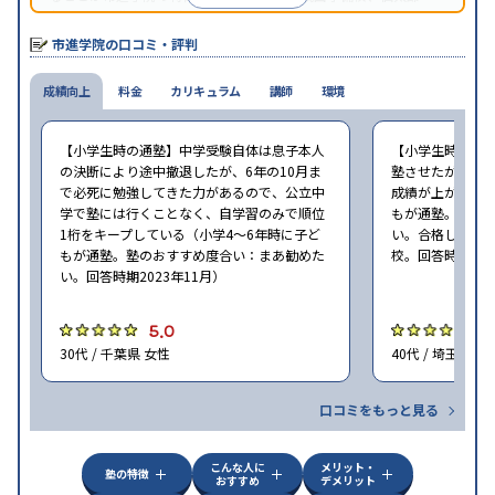
塾、茨進、典和進学ゼミナールなども市進グループの学習塾・予
備校だ。
市進学院の口コミ・評判
成績向上
料金
カリキュラム
講師
環境
【小学生時の通塾】中学受験自体は息子本人
【小学生時の通
の決断により途中撤退したが、6年の10月ま
塾させたが、無
で必死に勉強してきた力があるので、公立中
成績が上がったと
学で塾には行くことなく、自学習のみで順位
もが通塾。塾の
1桁をキープしている（小学4〜6年時に子ど
い。合格した中
もが通塾。塾のおすすめ度合い：まあ勧めた
校。回答時期202
い。回答時期2023年11月）
5.0
5
30代 / 千葉県 女性
40代 / 埼玉県 男
口コミをもっと見る
こんな人に
メリット・
塾の特徴
おすすめ
デメリット