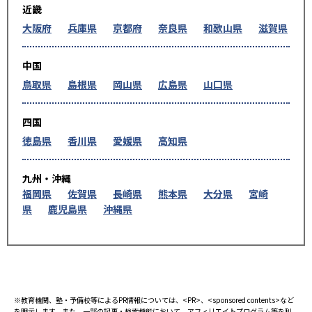
近畿
大阪府
兵庫県
京都府
奈良県
和歌山県
滋賀県
中国
鳥取県
島根県
岡山県
広島県
山口県
四国
徳島県
香川県
愛媛県
高知県
九州・沖縄
福岡県
佐賀県
長崎県
熊本県
大分県
宮崎
県
鹿児島県
沖縄県
※教育機関、塾・予備校等によるPR情報については、<PR>、<sponsored contents>など
を明示します。また、一部の記事・検索機能において、アフィリエイトプログラム等を利