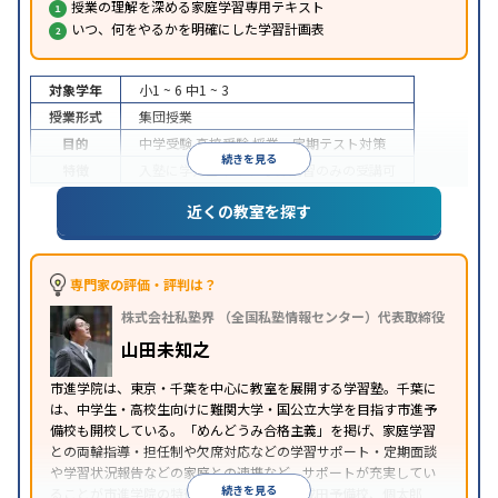
授業の理解を深める家庭学習専用テキスト
いつ、何をやるかを明確にした学習計画表
対象学年
小1 ~ 6
中1 ~ 3
授業形式
集団授業
目的
中学受験
高校受験
授業・定期テスト対策
続きを見る
特徴
入塾に学力基準あり
季節講習のみの受講可
※2023年10月調査。
小学校高学年の集団塾アンケート調査方法
を参照
近くの教室を探す
専門家の評価・評判は？
株式会社私塾界 （全国私塾情報センター）代表取締役
山田未知之
市進学院は、東京・千葉を中心に教室を展開する学習塾。千葉に
は、中学生・高校生向けに難関大学・国公立大学を目指す市進予
備校も開校している。「めんどうみ合格主義」を掲げ、家庭学習
との両輪指導・担任制や欠席対応などの学習サポート・定期面談
や学習状況報告などの家庭との連携など、サポートが充実してい
続きを見る
ることが市進学院の特徴。桐杏学園、NPS成田予備校、個太郎