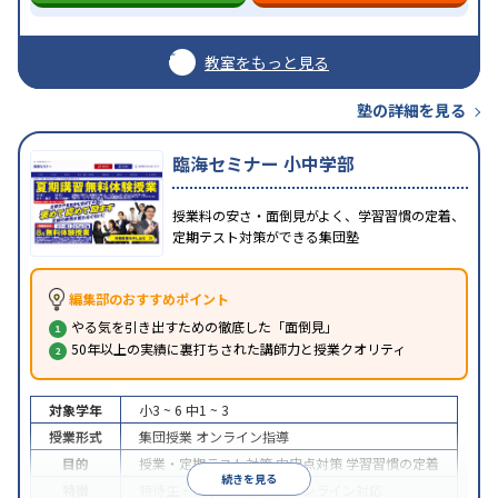
教室をもっと見る
塾の詳細を見る
臨海セミナー 小中学部
授業料の安さ・面倒見がよく、学習習慣の定着、
定期テスト対策ができる集団塾
編集部のおすすめポイント
やる気を引き出すための徹底した「面倒見」
50年以上の実績に裏打ちされた講師力と授業クオリティ
対象学年
小3 ~ 6
中1 ~ 3
授業形式
集団授業
オンライン指導
目的
授業・定期テスト対策
内申点対策
学習習慣の定着
続きを見る
特徴
特待生・奨学金制度あり
オンライン対応