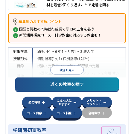
材を最低2回くり返すことで定着を図る
編集部のおすすめポイント
国語と算数の同時並行授業で学力の土台を養う
新聞活用探究コース、科学教室に対応する教室も！
対象学年
幼児
小1 ~ 6
中1 ~ 3
高1 ~ 3
浪人生
授業形式
個別指導(1対1)
個別指導(1対2~)
目的
授業・定期テスト対策
学習習慣の定着
続きを見る
不登校生に対応
学習にPC・タブレットを利用
オン
特徴
ライン対応
近くの教室を探す
こんな人に
メリット・
塾の特徴
おすすめ
デメリット
コース内容
コース料金
合格実績
学研南初富教室