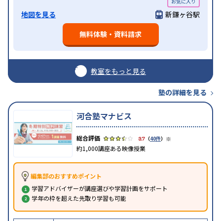
地図を見る
新鎌ヶ谷駅
無料体験・資料請求
教室をもっと見る
塾の詳細を見る
河合塾マナビス
※
3.7
（
40件
）
約1,000講座ある映像授業
編集部のおすすめポイント
学習アドバイザーが講座選びや学習計画をサポート
学年の枠を超えた先取り学習も可能