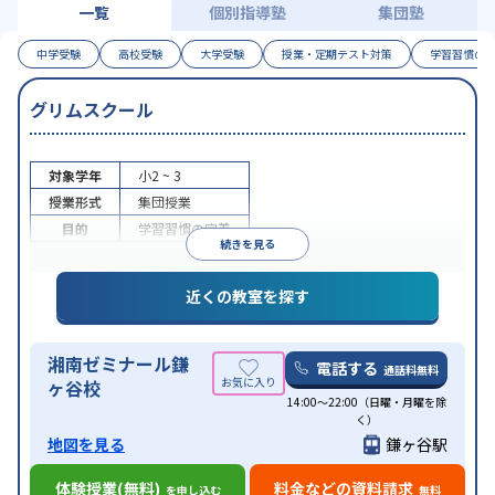
一覧
個別指導塾
集団塾
中学受験
高校受験
大学受験
授業・定期テスト対策
学習習慣の
グリムスクール
対象学年
小2 ~ 3
授業形式
集団授業
目的
学習習慣の定着
続きを見る
近くの教室を探す
湘南ゼミナール鎌
電話する
通話料無料
ヶ谷校
14:00〜22:00（日曜・月曜を除
く）
地図を見る
鎌ヶ谷駅
体験授業(無料)
料金などの資料請求
を申し込む
無料