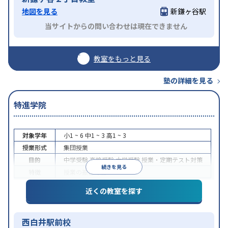
地図を見る
新鎌ヶ谷駅
当サイトからの問い合わせは現在できません
教室をもっと見る
塾の詳細を見る
特進学院
対象学年
小1 ~ 6
中1 ~ 3
高1 ~ 3
授業形式
集団授業
目的
中学受験
高校受験
大学受験
授業・定期テスト対策
続きを見る
特徴
授業の振替可能
近くの教室を探す
西白井駅前校