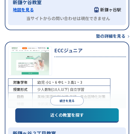
新鎌ケ谷教室
地図を見る
新鎌ヶ谷駅
当サイトからの問い合わせは現在できません
塾の詳細を見る
ECCジュニア
対象学年
幼児
小1 ~ 6
中1 ~ 3
高1 ~ 3
授業形式
少人数制(10人以下)
自立学習
目的
英検(英語検定)対策
英語・英会話特化対策
続きを見る
特徴
季節講習のみの受講可
近くの教室を探す
新鎌ヶ谷２丁目教室