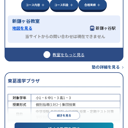
コース内容
コース料金
合格実績
新鎌ヶ谷教室
地図を見る
新鎌ヶ谷駅
当サイトからの問い合わせは現在できません
教室をもっと見る
塾の詳細を見る
東葛進学プラザ
対象学年
小1 ~ 6
中1 ~ 3
高1 ~ 3
授業形式
個別指導(1対2~)
集団授業
中学受験
高校受験
大学受験
授業・定期テスト対策
目的
続きを見る
学校別特化対策
各種検定対策
特徴
授業の振替可能