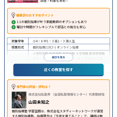
回答！料金も安め！
編集部のおすすめポイント
1:1の個別指導が叶う家庭教師のオプションもあり
曜日や時間がフレキシブルで部活との両立も安心
対象学年
小4 ~ 6
中1 ~ 3
高1 ~ 3
浪人生
授業形式
個別指導(1対2~)
オンライン指導
小学校受験
中学受験
高校受験
大学受験
医学部受験
続きを見る
授業・定期テスト対策
内申点対策
学習習慣の定着
総合型選抜(旧AO)対策
推薦入試対策
学校別特化対
目的
策
国公立大対策
私大対策
共通テスト対策
英検(英
近くの教室を探す
語検定)対策
漢検(漢字検定)対策
数学特化対策
英
語・英会話特化対策
その他科目別特化対策
中高一貫校生に対応
成績保証制度あり
授業の振替
専門家の評価・評判は？
可能
不登校生に対応
学習にPC・タブレットを利用
特徴
株式会社私塾界 （全国私塾情報センター）代表取締役
オンライン対応
季節講習のみの受講可
発達障害の
子どもに対応
山田未知之
個別指導塾 学習空間は、株式会社スタディーネットワークが運営
する個別指導塾。指導理念は「生徒を育てること」で、講師は勉