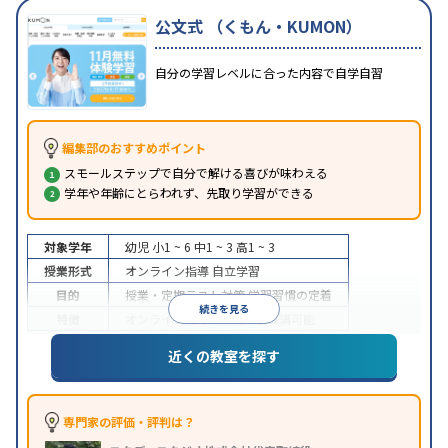
公文式 （くもん・KUMON）
自分の学習レベルに合った内容で自学自習
編集部のおすすめポイント
スモールステップで自分で解ける喜びが味わえる
学年や年齢にとらわれず、先取り学習ができる
対象学年
幼児
小1 ~ 6
中1 ~ 3
高1 ~ 3
授業形式
オンライン指導
自立学習
目的
授業・定期テスト対策
学習習慣の定着
続きを見る
特徴
オンライン対応
1科目から受講可能
近くの教室を探す
専門家の評価・評判は？