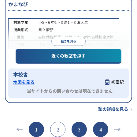
かまなび
対象学年
小5 ~ 6
中1 ~ 3
高1 ~ 3
浪人生
授業形式
自立学習
目的
高校受験
授業・定期テスト対策
各種検定対策
続きを見る
特徴
学習にPC・タブレットを利用
オンライン対応
近くの教室を探す
本校舎
地図を見る
初富駅
当サイトからの問い合わせは現在できません
塾の詳細を見る
1
2
3
4