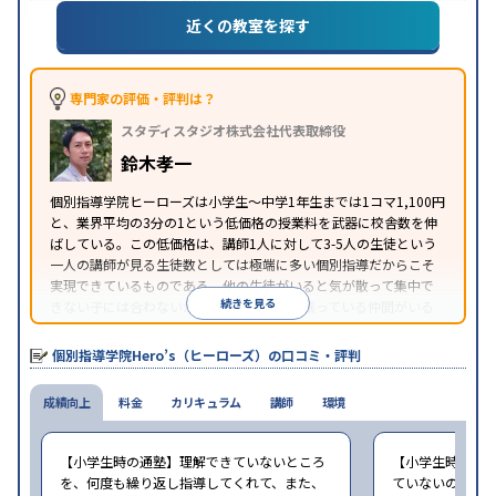
中高一貫校生に対応
成績保証制度あり
授業の振替
特徴
近くの教室を探す
可能
1科目から受講可能
季節講習のみの受講可
※2023年3月調査。
小学校高学年の個別指導塾アンケート調査方法
を参
照
専門家の評価・評判は？
スタディスタジオ株式会社代表取締役
鈴木孝一
個別指導学院ヒーローズは小学生〜中学1年生までは1コマ1,100円
と、業界平均の3分の1という低価格の授業料を武器に校舎数を伸
ばしている。この低価格は、講師1人に対して3-5人の生徒という
一人の講師が見る生徒数としては極端に多い個別指導だからこそ
実現できているものである。他の生徒がいると気が散って集中で
続きを見る
きない子には合わないが、周りに一緒に頑張っている仲間がいる
ほうが頑張れるタイプの子にはとてもコスパがいいと言える。
個別指導学院Hero’s（ヒーローズ）の口コミ・評判
成績向上
料金
カリキュラム
講師
環境
【小学生時の通塾】理解できていないところ
【小学生時の通
を、何度も繰り返し指導してくれて、また、
ていないので、