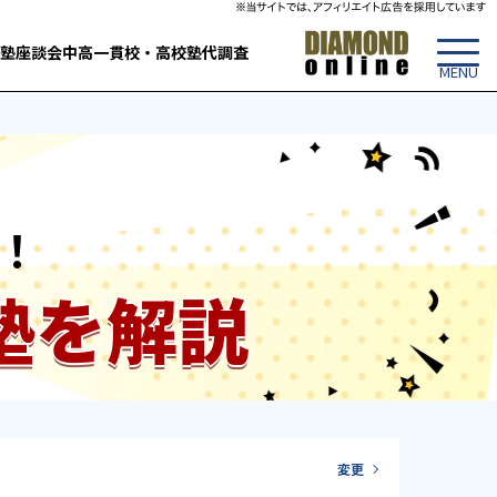
塾
座談会
中高一貫校・高校
塾代調査
！
塾を解説
変更