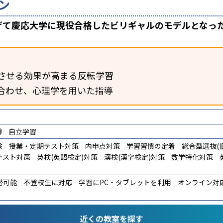
ン
上げて慶応大学に現役合格したビリギャルのモデルとなっ
させる効果が高まる反転学習
合わせ、心理学を用いた指導
導
自立学習
験
授業・定期テスト対策
内申点対策
学習習慣の定着
総合型選抜(旧
テスト対策
英検(英語検定)対策
漢検(漢字検定)対策
数学特化対策
替可能
不登校生に対応
学習にPC・タブレットを利用
オンライン対
近くの教室を探す