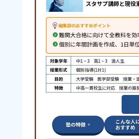
スタサプ講師と現役
編集部のおすすめポイント
難関大合格に向けて全教科を効
個別に年間計画を作成、1日単
対象学年
中1 ~ 3
高1 ~ 3
浪人生
授業形式
個別指導(1対1)
目的
大学受験
医学部受験
授業・
特徴
中高一貫校生に対応
授業の振
こんな人
塾の特徴
おすすめ