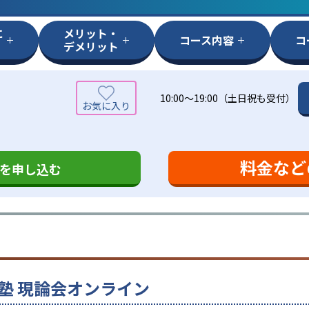
に
メリット・
コース内容
コ
デメリット
10:00～19:00（土日祝も受付）
料金など
を申し込む
塾 現論会オンライン