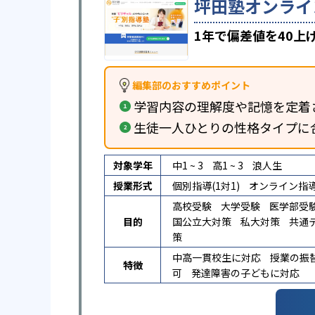
坪田塾オンライ
1年で偏差値を40
編集部のおすすめポイント
学習内容の理解度や記憶を定着
生徒一人ひとりの性格タイプに
対象学年
中1 ~ 3
高1 ~ 3
浪人生
授業形式
個別指導(1対1)
オンライン指
高校受験
大学受験
医学部受
目的
国公立大対策
私大対策
共通
策
中高一貫校生に対応
授業の振
特徴
可
発達障害の子どもに対応