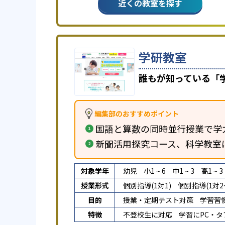
近くの教室を探す
学研教室
誰もが知っている「
編集部のおすすめポイント
国語と算数の同時並行授業で学
新聞活用探究コース、科学教室
対象学年
幼児
小1 ~ 6
中1 ~ 3
高1 ~ 3
授業形式
個別指導(1対1)
個別指導(1対2~
目的
授業・定期テスト対策
学習習
特徴
不登校生に対応
学習にPC・