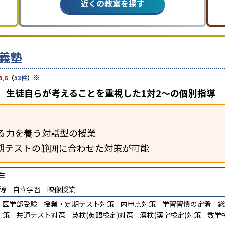
近くの教室を探す
義塾
※
3.6
（
53件
）
 生徒自らが考えることを重視した1対2〜の個別指導
る力を養う対話型の授業
期テストの範囲に合わせた対策が可能
生
導
自立学習
映像授業
医学部受験
授業・定期テスト対策
内申点対策
学習習慣の定着
総
対策
共通テスト対策
英検(英語検定)対策
漢検(漢字検定)対策
数学