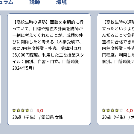
ュラム
講師
環境
【高校生時の通塾】面談を定期的に行
【高校生時の通
っていて、目標や勉強の計画を講師が
立ったというよ
一緒に考えてくれたことが、成績の伸
ん知ることで負
びに関係したと考える（大学受験で、
望校に合格でき
週に2回程度授業・指導。受講料は月
回程度授業・指導
35,000円程度。利用した主な授業スタ
円程度。利用し
イル：個別、自習・自立。回答時期
個別。回答時期2
2024年5月）
4.0
4.0
20歳（学生） / 愛知県 女性
20歳（学生） / 