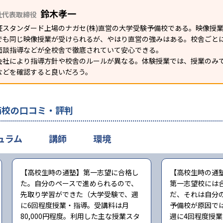
鈴木孝一
社代表取締役
証スタンダード上場のナガセ(株)直営の大学受験予備校である。映像授
でも同じ映像授業が受けられるが、やはり直営の強みはある。校舎ごとに
面談指導などが全校舎で徹底されていて安心できる。
会社により指導方針や校舎のルールが異なる。体験授業では、授業のみ
などを確認すると良いだろう。
備校の口コミ・評判
ュラム
講師
環境
【高校生時の通塾】第一志望に合格し
【高校生時の通
た。自分のペースで進められるので、
第一志望校には
先取り学習ができた（大学受験で、週
だ、それは自分
に6回程度授業・指導。受講料は月
予備校が原因で
80,000円程度。利用した主な授業スタ
週に4回程度授