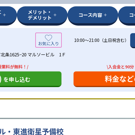
に
メリット・
コース内容
コ
デメリット
10:00〜21:00（土日祝含む）
条1625−20 マルソービル 1Ｆ
授業料が無料！/
\入会金と90
)
料金など
を申し込む
ル・東進衛星予備校