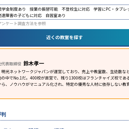
奨学金制度あり
授業の振替可能
不登校生に対応
学習にPC・タブレ
発達障害の子どもに対応
自習室あり
アンケート調査方法
を参照
近くの教室を探す
鈴木孝一
社代表取締役
）明光ネットワークジャパンが運営しており、売上や教室数、生徒数など
の中でNo.1だ。400校が直営で、残り1300校はフランチャイズ校で
から、ノウハウがマニュアル化され、特定の優秀な人材に依存しない教
評判