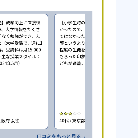
塾】成績向上に直接役
【小学生時の通塾】本人にやる気が無
り、大学情報をたくさ
かったので、成績向上するという感じ
担なく勉強ができ、志
ではなかった。また指導自体も個人指
た（大学受験で、週に1
導というより、一人の先生が一度に3人
。受講料は月15,000
程度の生徒をみており、きちんとみて
た主な授業スタイル：
もらった印象ではない（小学6年時に子
024年5月）
どもが通塾。回答時期:2023年3月）
3.0
大阪府 女性
40代 / 東京都 女性
口コミをもっと見る