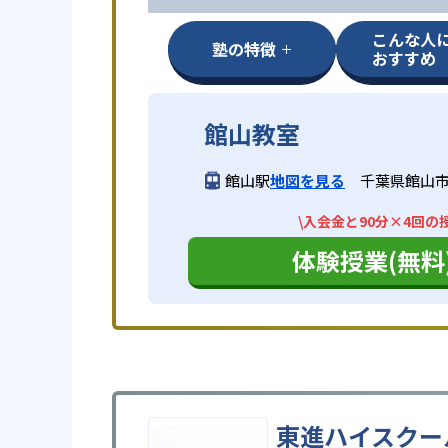
こんな人
塾の特徴
おすすめ
館山教室
館山駅
地図を見る
千葉県館山市北
\入会金と90分×4回の
体験授業(無料
東進ハイスクー