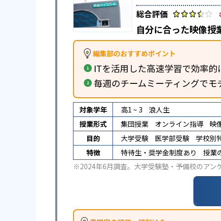
自分に合った映像授
編集部のおすすめポイント
ITを活用した高速学習で効率的
毎週のチームミーティングでモ
対象学年
高1 ~ 3
浪人生
授業形式
集団授業
オンライン指導
映
目的
大学受験
医学部受験
学校別
特徴
特待生・奨学金制度あり
授業
※2024年6月調査。
大学受験塾・予備校のアン