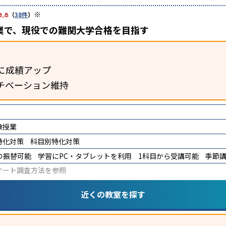
※
3.8
（
38件
）
業で、現役での難関大学合格を目指す
に成績アップ
チベーション維持
像授業
特化対策
科目別特化対策
の振替可能
学習にPC・タブレットを利用
1科目から受講可能
季節
ケート調査方法
を参照
近くの教室を探す