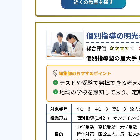
近くの教室を探す
個別指導の明光
個別指導塾の最大手！
編集部のおすすめポイント
テストや受験で発揮できる考え
地域の学校を熟知しており、定
対象学年
小1 ~ 6
中1 ~ 3
高1 ~ 3
浪人
授業形式
個別指導(1対2~)
オンライン指
中学受験
高校受験
大学受験
目的
特化対策
国公立大対策
私大