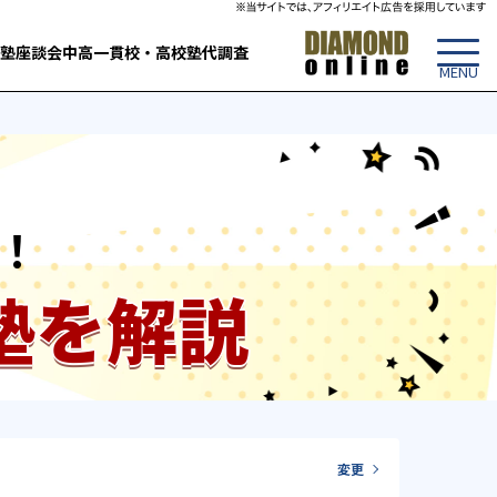
塾
座談会
中高一貫校・高校
塾代調査
！
塾を解説
変更