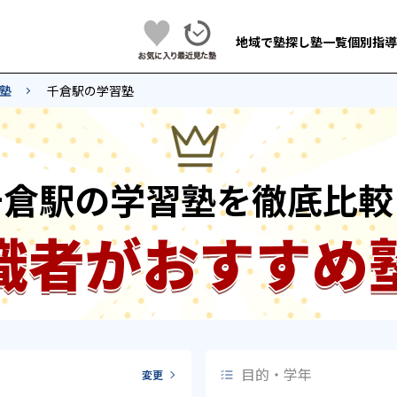
地域で塾探し
塾一覧
個別指導
塾
千倉駅の学習塾
千倉駅の学習塾を徹底比較
識者がおすすめ
目的・学年
変更