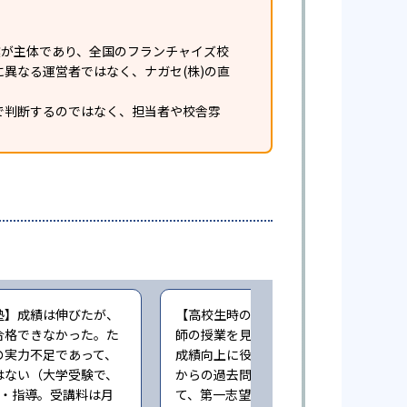
業が主体であり、全国のフランチャイズ校
異なる運営者ではなく、ナガセ(株)の直
で判断するのではなく、担当者や校舎雰
塾】成績は伸びたが、
【高校生時の通塾】映像授業で一流講
合格できなかった。た
師の授業を見続けることができた点は
の実力不足であって、
成績向上に役立った。また、早い時期
はない（大学受験で、
からの過去問演習による指導も相まっ
業・指導。受講料は月
て、第一志望に合格することができた