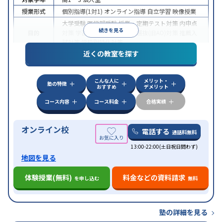
授業形式
個別指導(1対1)
オンライン指導
自立学習
映像授業
大学受験
医学部受験
授業・定期テスト対策
内申点
続きを見る
目的
対策
学習習慣の定着
総合型選抜(旧AO)対策
推薦入
試対策
学校別特化対策
近くの教室を探す
中高一貫校生に対応
授業の振替可能
不登校生に対
特徴
応
学習にPC・タブレットを利用
オンライン対応
1
科目から受講可能
こんな人に
メリット・
塾の特徴
おすすめ
デメリット
コース内容
コース料金
合格実績
オンライン校
電話する
通話料無料
13:00-22:00(土日祝日問わず)
地図を見る
体験授業(無料)
料金などの資料請求
を申し込む
無料
塾の詳細を見る