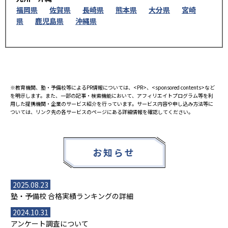
福岡県
佐賀県
長崎県
熊本県
大分県
宮崎
県
鹿児島県
沖縄県
※教育機関、塾・予備校等によるPR情報については、<PR>、<sponsored contents>など
を明示します。また、一部の記事・検索機能において、アフィリエイトプログラム等を利
用した提携機関・企業のサービス紹介を行っています。サービス内容や申し込み方法等に
ついては、リンク先の各サービスのページにある詳細情報を確認してください。
お知らせ
2025.08.23
塾・予備校 合格実績ランキングの詳細
2024.10.31
アンケート調査について