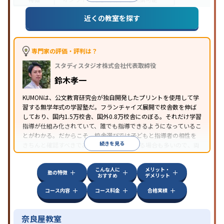
近くの教室を探す
専門家の評価・評判は？
スタディスタジオ株式会社代表取締役
鈴木孝一
KUMONは、公文教育研究会が独自開発したプリントを使用して学
習する無学年式の学習塾だ。フランチャイズ展開で校舎数を伸ば
しており、国内1.5万校舎、国外0.8万校舎にのぼる。それだけ学習
指導が仕組み化されていて、誰でも指導できるようになっているこ
とがわかる。だからこそ、校舎選びでは子どもと指導者の相性を
続きを見る
きちんと確認すべきである。近所に2校舎ある場合も多いので、両
方見学してみることをオススメする。
こんな人に
メリット・
塾の特徴
おすすめ
デメリット
コース内容
コース料金
合格実績
奈良屋教室