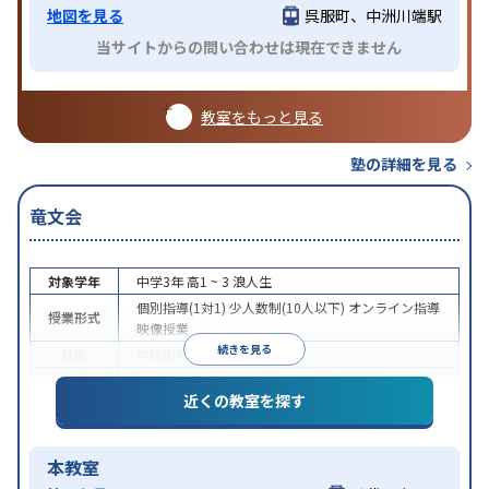
地図を見る
呉服町、中洲川端駅
当サイトからの問い合わせは現在できません
教室をもっと見る
塾の詳細を見る
竜文会
対象学年
中学3年
高1 ~ 3
浪人生
個別指導(1対1)
少人数制(10人以下)
オンライン指導
授業形式
映像授業
続きを見る
目的
学校別特化対策
中高一貫校生に対応
成績保証制度あり
学習にPC・
特徴
近くの教室を探す
タブレットを利用
オンライン対応
本教室