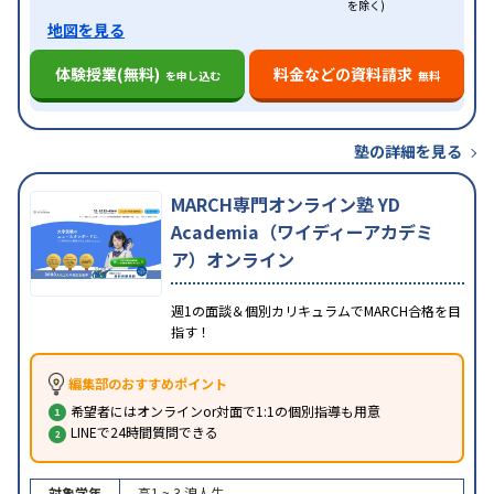
を除く)
地図を見る
体験授業(無料)
料金などの資料請求
を申し込む
無料
塾の詳細を見る
MARCH専門オンライン塾 YD
Academia（ワイディーアカデミ
ア）オンライン
週1の面談＆個別カリキュラムでMARCH合格を目
指す！
編集部のおすすめポイント
希望者にはオンラインor対面で1:1の個別指導も用意
LINEで24時間質問できる
対象学年
高1 ~ 3
浪人生