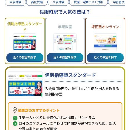
中学受験
高校受験
大学受験
授業・定期テスト対策
学習習慣の
呉服町駅で人気の塾は？
個別指導塾スタンダー
学研教室
坪田塾オンライン
ド
近くの教室を探す
近くの教室を探す
近くの教室を探す
個別指導塾スタンダード
入会費用0円で、先生1人が生徒2〜4人を教える
個別指導塾
編集部のおすすめポイント
生徒一人ひとりに最適化された指導カリキュラム
自分のスケジュールに合わせて時間割が選択できるため、部活
や習い事との両立が可能