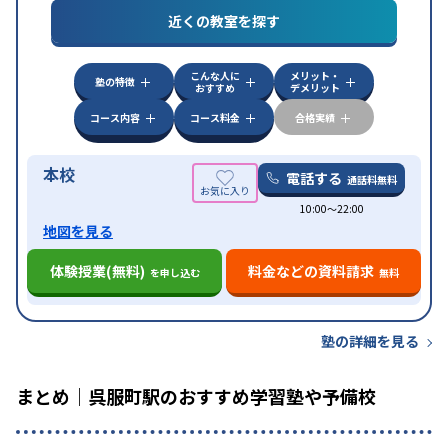
(漢字検定)対策
近くの教室を探す
中高一貫校生に対応
成績保証制度あり
授業の振替
特徴
可能
不登校生に対応
学習にPC・タブレットを利用
こんな人に
メリット・
オンライン対応
1科目から受講可能
塾の特徴
おすすめ
デメリット
コース内容
コース料金
合格実績
本校
電話する
通話料無料
10:00〜22:00
地図を見る
体験授業(無料)
料金などの資料請求
を申し込む
無料
塾の詳細を見る
まとめ｜呉服町駅のおすすめ学習塾や予備校