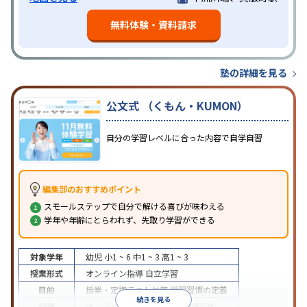
無料体験・資料請求
塾の詳細を見る
公文式 （くもん・KUMON）
自分の学習レベルに合った内容で自学自習
編集部のおすすめポイント
スモールステップで自分で解ける喜びが味わえる
学年や年齢にとらわれず、先取り学習ができる
対象学年
幼児
小1 ~ 6
中1 ~ 3
高1 ~ 3
授業形式
オンライン指導
自立学習
目的
授業・定期テスト対策
学習習慣の定着
続きを見る
特徴
オンライン対応
1科目から受講可能