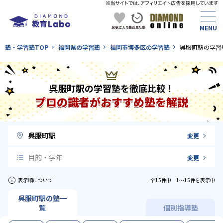
塾・学習塾TOP
福岡県の学習塾
福岡市博多区の学習塾
呉服町駅の学習
呉服町駅の学習塾を徹底比較！
プロの識者がおすすめ塾を解説
呉服町駅
変更
目的・学年
変更
表示順について
全15件中 1〜15件を表示中
呉服町駅の塾一
覧
個別指導塾