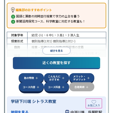
編集部のおすすめポイント
国語と算数の同時並行授業で学力の土台を養う
新聞活用探究コース、科学教室に対応する教室も！
対象学年
幼児
小1 ~ 6
中1 ~ 3
高1 ~ 3
浪人生
授業形式
個別指導(1対1)
個別指導(1対2~)
目的
授業・定期テスト対策
学習習慣の定着
続きを見る
不登校生に対応
学習にPC・タブレットを利用
オン
特徴
ライン対応
近くの教室を探す
こんな人に
メリット・
塾の特徴
おすすめ
デメリット
コース内容
コース料金
合格実績
学研下川端 シトラス教室
地図を見る
中洲川端、呉服町駅