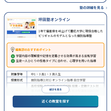
塾の詳細を見る
坪田塾オンライン
1年で偏差値を40上げて慶応大学に現役合格した
ビリギャルのモデルとなった個別指導塾
編集部のおすすめポイント
学習内容の理解度や記憶を定着させる効果が高まる反転学習
生徒一人ひとりの性格タイプに合わせ、心理学を用いた指導
対象学年
中1 ~ 3
高1 ~ 3
浪人生
授業形式
個別指導(1対1)
オンライン指導
自立学習
高校受験
大学受験
医学部受験
授業・定期テスト対
続きを見る
策
内申点対策
学習習慣の定着
総合型選抜(旧AO)対
策
推薦入試対策
学校別特化対策
国公立大対策
私大
目的
対策
共通テスト対策
英検(英語検定)対策
漢検(漢字
近くの教室を探す
検定)対策
数学特化対策
英語・英会話特化対策
その
他科目別特化対策