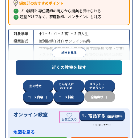
編集部のおすすめポイント
プロ講師と専任講師の両方から授業を受けられる
通塾だけでなく、家庭教師、オンラインにも対応
対象学年
小1 ~ 6
中1 ~ 3
高1 ~ 3
浪人生
授業形式
個別指導(1対1)
オンライン指導
中学受験
高校受験
大学受験
医学部受験
授業・定期
続きを見る
テスト対策
内申点対策
学習習慣の定着
総合型選抜
(旧AO)対策
推薦入試対策
学校別特化対策
国公立大
目的
対策
私大対策
共通テスト対策
英検(英語検定)対策
近くの教室を探す
漢検(漢字検定)対策
数学特化対策
英語・英会話特化
対策
その他科目別特化対策
こんな人に
メリット・
中高一貫校生に対応
授業の振替可能
不登校生に対
塾の特徴
おすすめ
デメリット
特徴
応
オンライン対応
1科目から受講可能
季節講習の
みの受講可
自習室あり
コース内容
コース料金
合格実績
オンライン教室
電話する
通話料無料
10:00~22:00
地図を見る