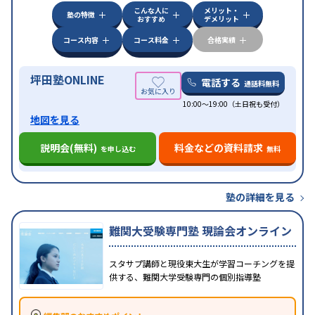
こんな人に
メリット・
中高一貫校生に対応
授業の振替可能
不登校生に対
塾の特徴
おすすめ
デメリット
応
学習にPC・タブレットを利用
オンライン対応
1
特徴
科目から受講可能
季節講習のみの受講可
発達障害
コース内容
コース料金
合格実績
の子どもに対応
坪田塾ONLINE
電話する
通話料無料
10:00～19:00（土日祝も受付）
地図を見る
説明会(無料)
料金などの資料請求
を申し込む
無料
塾の詳細を見る
難関大受験専門塾 現論会オンライン
スタサプ講師と現役東大生が学習コーチングを提
供する、難関大学受験専門の個別指導塾