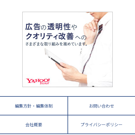
中学受験最前線
近畿
てら先生の教育業界基本メソッド
座談会
大学入試改革
大阪府
運動と遊びを考える
兵庫県
京都府
奈良県
和歌山県
教育全般
親子で極める家庭学習
滋賀県
令和の大学受験は情報戦！
大学受験塾の選び方
ママテクエグザム
情報Ⅰ、数学が苦手な人注目！最短距離の学力
中学受験に熱心な市区町村ランキング
中国
進化する中高一貫校・高校
アップ法
小学校受験
鳥取県
島根県
岡山県
広島県
山口県
悩み多き「大学受験」相談室
家庭教師
四国
英語・英会話・英検対策
徳島県
香川県
愛媛県
高知県
小学校教師が解説！中学受験のリアル
教育ニュース最前線
九州・沖縄
教育ジャーナリストが徹底解説！ 大学受験の羅
福岡県
佐賀県
長崎県
熊本県
大分県
針盤
宮崎県
鹿児島県
沖縄県
編集方針・編集体制
お問い合わせ
会社概要
プライバシーポリシー