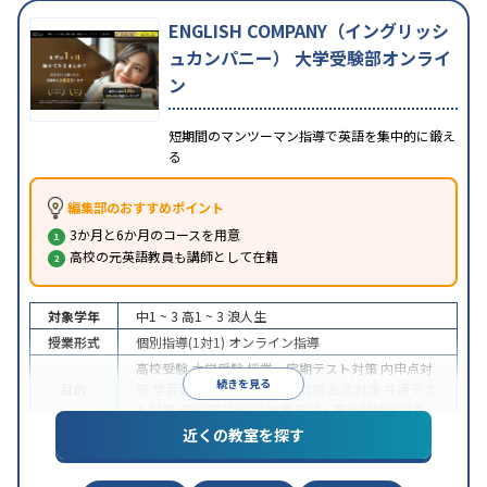
ENGLISH COMPANY（イングリッシ
ュカンパニー） 大学受験部オンライ
ン
短期間のマンツーマン指導で英語を集中的に鍛え
る
編集部のおすすめポイント
3か月と6か月のコースを用意
高校の元英語教員も講師として在籍
対象学年
中1 ~ 3
高1 ~ 3
浪人生
授業形式
個別指導(1対1)
オンライン指導
高校受験
大学受験
授業・定期テスト対策
内申点対
続きを見る
目的
策
学習習慣の定着
国公立大対策
私大対策
共通テス
ト対策
英検(英語検定)対策
英語・英会話特化対策
近くの教室を探す
中高一貫校生に対応
授業の振替可能
不登校生に対
特徴
応
学習にPC・タブレットを利用
オンライン対応
1
科目から受講可能