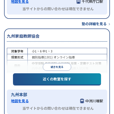
地図を見る
千代県庁口駅
当サイトからの問い合わせは現在できません
塾の詳細を見る
九州家庭教師協会
対象学年
小1 ~ 6
中1 ~ 3
授業形式
個別指導(1対1)
オンライン指導
中学受験
高校受験
大学受験
授業・定期テスト対策
目的
続きを見る
内申点対策
学習習慣の定着
推薦入試対策
成績保証制度あり
授業の振替可能
不登校生に対応
特徴
近くの教室を探す
オンライン対応
九州本部
地図を見る
中洲川端駅
当サイトからの問い合わせは現在できません