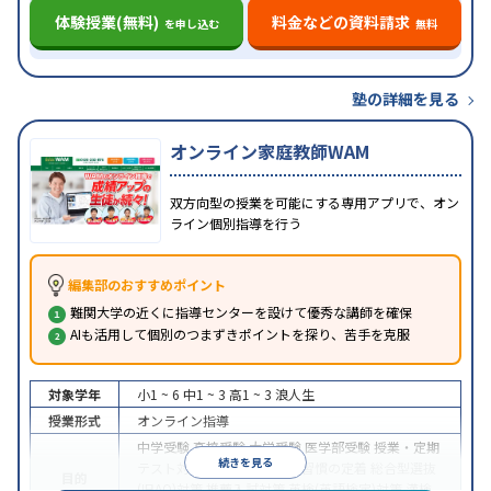
体験授業(無料)
料金などの資料請求
を申し込む
無料
塾の詳細を見る
オンライン家庭教師WAM
双方向型の授業を可能にする専用アプリで、オン
ライン個別指導を行う
編集部のおすすめポイント
難関大学の近くに指導センターを設けて優秀な講師を確保
AIも活用して個別のつまずきポイントを探り、苦手を克服
対象学年
小1 ~ 6
中1 ~ 3
高1 ~ 3
浪人生
授業形式
オンライン指導
中学受験
高校受験
大学受験
医学部受験
授業・定期
続きを見る
テスト対策
内申点対策
学習習慣の定着
総合型選抜
目的
(旧AO)対策
推薦入試対策
英検(英語検定)対策
漢検