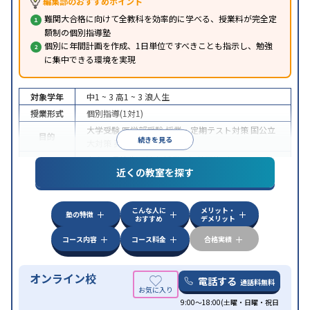
編集部のおすすめポイント
難関大合格に向けて全教科を効率的に学べる、授業料が完全定
額制の個別指導塾
個別に年間計画を作成、1日単位ですべきことも指示し、勉強
に集中できる環境を実現
対象学年
中1 ~ 3
高1 ~ 3
浪人生
授業形式
個別指導(1対1)
大学受験
医学部受験
授業・定期テスト対策
国公立
目的
続きを見る
大対策
英検(英語検定)対策
中高一貫校生に対応
授業の振替可能
オンライン対
特徴
近くの教室を探す
応
自習室あり
こんな人に
メリット・
塾の特徴
おすすめ
デメリット
コース内容
コース料金
合格実績
オンライン校
電話する
通話料無料
9:00～18:00(土曜・日曜・祝日