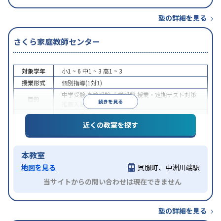
塾の詳細を見る
さくら家庭教師センター
対象学年
小1 ~ 6
中1 ~ 3
高1 ~ 3
授業形式
個別指導(1対1)
中学受験
高校受験
大学受験
授業・定期テスト対策
目的
続きを見る
推薦入試対策
各種検定対策
特徴
中高一貫校生に対応
近くの教室を探す
本教室
地図を見る
呉服町、中洲川端駅
当サイトからの問い合わせは現在できません
塾の詳細を見る