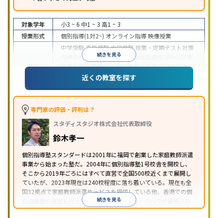
対象学年
小3 ~ 6
中1 ~ 3
高1 ~ 3
授業形式
個別指導(1対2~)
オンライン指導
映像授業
中学受験
高校受験
大学受験
授業・定期テスト対策
続きを見る
内申点対策
学習習慣の定着
総合型選抜(旧AO)対策
目的
推薦入試対策
国公立大対策
私大対策
共通テスト対
策
英検(英語検定)対策
漢検(漢字検定)対策
数学特化
近くの教室を探す
対策
中高一貫校生に対応
授業の振替可能
不登校生に対
応
学習にPC・タブレットを利用
オンライン対応
1
専門家の評価・評判は？
特徴
科目から受講可能
季節講習のみの受講可
自習室あ
スタディスタジオ株式会社代表取締役
り
鈴木孝一
個別指導塾スタンダードは2001年に福岡で創業した家庭教師派遣
事業から始まった塾だ。2004年に個別指導塾1号校舎を開校し、
そこから2019年ごろにはすべて直営で全国500校近くまで展開し
ていたが、2023年現在は240校程度に落ち着いている。現在も全
国32拠点で家庭教師派遣サービスを提供している他、香港での個
続きを見る
別指導塾の運営も行っており、汎用的な指導ノウハウが蓄積され
ていることが伺える。