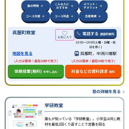
こんな人に
メリット・
塾の特徴
おすすめ
デメリット
コース内容
コース料金
合格実績
呉服町教室
電話する
通話料無料
10:00～19:00(土曜・日曜・祝
日を除く)
地図を見る
呉服町、中洲川端駅
\入力は簡単！最短30秒で完了/
\入力は簡単！最短30秒で完了/
体験授業(無料)
料金などの資料請求
を申し込む
無料
塾の詳細を見る
学研教室
誰もが知っている「学研教室」。小学生は同じ教
材を最低2回くり返すことで定着を図る