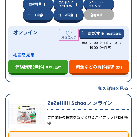
こんな人に
メリット・
塾の特徴
おすすめ
デメリット
コース内容
コース料金
合格実績
オンライン
電話する
通話料無料
10:00-21:00（平日）、10:00-
19:00（土日祝）
地図を見る
体験授業(無料)
料金などの資料請求
を申し込む
無料
塾の詳細を見る
ZeZeHiHi Schoolオンライン
プロ講師の授業を受けられるハイブリッド個別指
導