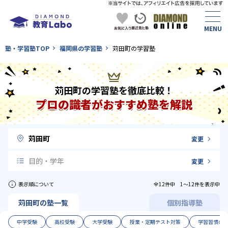
塾・学習塾TOP
福岡県の学習塾
苅田町の学習塾
苅田町の学習塾を徹底比較！
プロの識者がおすすめ塾を解説
苅田町
変更
目的・学年
変更
表示順について
全12件中 1〜12件を表示中
苅田町の塾一覧
個別指導塾
中学受験
高校受験
大学受験
授業・定期テスト対策
学習習慣の