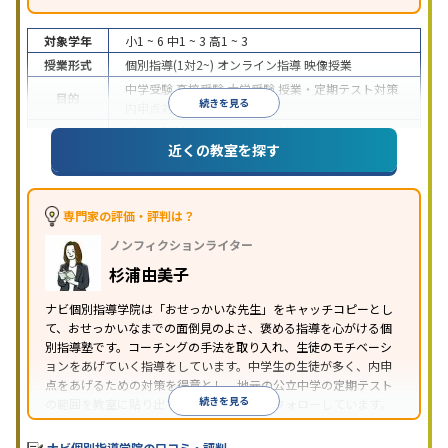
対象学年
小1 ~ 6
中1 ~ 3
高1 ~ 3
授業形式
個別指導(1対2~)
オンライン指導
映像授業
中学受験
高校受験
大学受験
授業・定期テスト対策
目的
続きを見る
内申点対策
学習習慣の定着
成績保証制度あり
授業の振替可能
オンライン対応
近くの教室を探す
特徴
1科目から受講可能
季節講習のみの受講可
自習室あ
り
※2023年3月調査。
小学校高学年の個別指導塾アンケート調査方法
を参
照
専門家の評価・評判は？
ノンフィクションライター
杉浦由美子
ナビ個別指導学院は「おせっかいな先生」をキャッチコピーとし
て、おせっかいなまでの面倒見のよさ、褒める指導を心がける個
別指導塾です。コーチングの手法を取り入れ、生徒のモチベーシ
ョンをあげていく指導をしています。中学生の生徒が多く、内申
点をあげるための対策を得意とし、地元の公立中学の定期テスト
続きを見る
の範囲を教室に貼り出すなど手厚く学習をフォローしています。
オリジナルテキストを使用しており、特に英語は各教科書に合わ
せたテキストを使った「先取り学習」で理解度を深められます。
ナビ個別指導学院の口コミ・評判