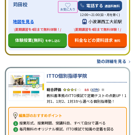
苅田校
電話する
通話料無料
12:00～21:00(日・月を除く)
地図を見る
小波瀬西工大前駅
\夏期講習を4回まで無料体験！/
\夏期講習を4回まで無料体験！/
体験授業(無料)
料金などの資料請求
を申し込む
無料
塾の詳細を見る
ITTO個別指導学院
※
3.5
（
47件
）
教科書準拠のITTO模試で定期テストの点数UP！1
対1、1対2、1対3から選べる個別指導塾！
編集部のおすすめポイント
授業形式、授業時間、受講科目、すべて自分で選べる
毎月無料のオリジナル模試、ITTO模試で知識の定着を図る