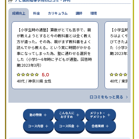
成績向上
料金
カリキュラム
講師
環境
【小学生時の通塾】算数がとても苦手で、親
【小学生時の通
が教えようとすると今の教科書とは全く教え
ろはよくやり方
方が違った。その為、親がまず教科書をよく
びてきたようで
読んでから教える。という実に時間がかかる
た（小学3〜6年
事になってしまった為、塾に通わせる選択を
期:2023年3月）
した（小学5〜6年時に子どもが通塾。回答時
期:2023年3月）
5.0
4
40代 / 神奈川県 女性
40代 / 東京都 女
口コミをもっと見る
こんな人に
メリット・
塾の特徴
おすすめ
デメリット
コース内容
コース料金
合格実績