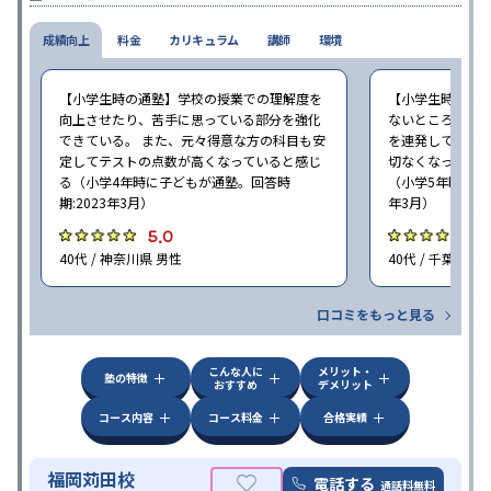
心の成長を求める家庭にオススメだ。
成績向上
料金
カリキュラム
講師
環境
【小学生時の通塾】学校の授業での理解度を
【小学生時の通
向上させたり、苦手に思っている部分を強化
ないところがあ
できている。 また、元々得意な方の科目も安
を連発していた
定してテストの点数が高くなっていると感じ
切なくなった。 
る（小学4年時に子どもが通塾。回答時
（小学5年時に子
期:2023年3月）
年3月）
5.0
4
40代 / 神奈川県 男性
40代 / 千葉県 女
口コミをもっと見る
こんな人に
メリット・
塾の特徴
おすすめ
デメリット
コース内容
コース料金
合格実績
福岡苅田校
電話する
通話料無料