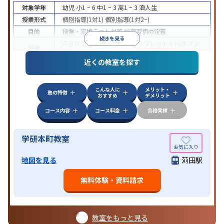
対象学年
幼児
小1 ~ 6
中1 ~ 3
高1 ~ 3
浪人生
授業形式
個別指導(1対1)
個別指導(1対2~)
目的
授業・定期テスト対策
学習習慣の定着
続きを見る
不登校生に対応
学習にPC・タブレットを利用
オン
特徴
ライン対応
近くの教室を探す
こんな人に
メリット・
塾の特徴
おすすめ
デメリット
コース内容
コース料金
合格実績
学研本町教室
地図を見る
苅田駅
無料体験・資料請求
教室をもっと見る