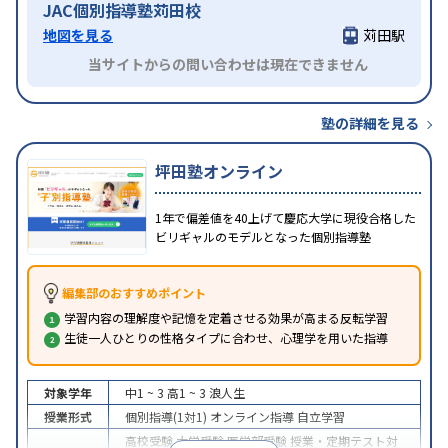
JAC個別指導塾苅田校
地図を見る
苅田駅
当サイトからの問い合わせは現在できません
塾の詳細を見る
坪田塾オンライン
1年で偏差値を40上げて慶応大学に現役合格した
ビリギャルのモデルとなった個別指導塾
編集部のおすすめポイント
学習内容の理解度や記憶を定着させる効果が高まる反転学習
生徒一人ひとりの性格タイプに合わせ、心理学を用いた指導
対象学年
中1 ~ 3
高1 ~ 3
浪人生
授業形式
個別指導(1対1)
オンライン指導
自立学習
高校受験
大学受験
医学部受験
授業・定期テスト対