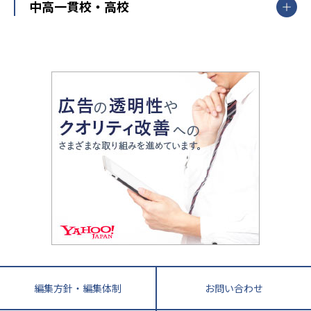
開成番長直伝！子どもの受験を成功させる方法
中高一貫校・高校
大学受験
武田塾
愛知県
静岡県
岐阜県
三重県
長野県
令和時代の失敗しない塾選び
資格取得・学び直し
山梨県
2020年代の教育
中学入試最前線
教育費・塾代
中学受験最前線
近畿
てら先生の教育業界基本メソッド
座談会
大学入試改革
大阪府
運動と遊びを考える
兵庫県
京都府
奈良県
和歌山県
教育全般
親子で極める家庭学習
滋賀県
令和の大学受験は情報戦！
大学受験塾の選び方
ママテクエグザム
情報Ⅰ、数学が苦手な人注目！最短距離の学力
中学受験に熱心な市区町村ランキング
中国
進化する中高一貫校・高校
アップ法
小学校受験
鳥取県
島根県
岡山県
広島県
山口県
悩み多き「大学受験」相談室
家庭教師
四国
英語・英会話・英検対策
徳島県
香川県
愛媛県
高知県
小学校教師が解説！中学受験のリアル
教育ニュース最前線
九州・沖縄
教育ジャーナリストが徹底解説！ 大学受験の羅
福岡県
佐賀県
長崎県
熊本県
大分県
針盤
宮崎県
鹿児島県
沖縄県
編集方針・編集体制
お問い合わせ