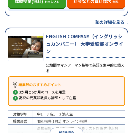
体験授業(無料)
料金などの資料請求
を申し込む
無料
塾の詳細を見る
ENGLISH COMPANY（イングリッシ
ュカンパニー） 大学受験部オンライ
ン
短期間のマンツーマン指導で英語を集中的に鍛え
る
編集部のおすすめポイント
3か月と6か月のコースを用意
高校の元英語教員も講師として在籍
対象学年
中1 ~ 3
高1 ~ 3
浪人生
授業形式
個別指導(1対1)
オンライン指導
高校受験
大学受験
授業・定期テスト対策
内申点対
続きを見る