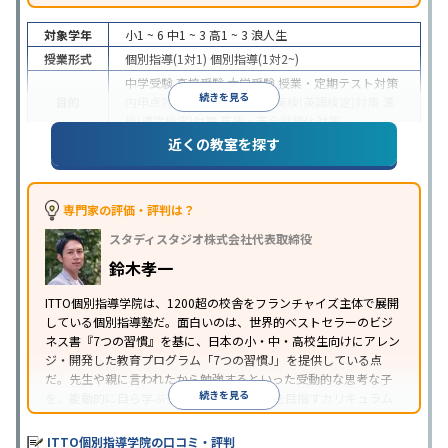
対象学年
小1 ~ 6
中1 ~ 3
高1 ~ 3
浪人生
授業形式
個別指導(1対1)
個別指導(1対2~)
中学受験
高校受験
大学受験
授業・定期テスト対策
続きを見る
目的
内申点対策
学習習慣の定着
英検(英語検定)対策
漢
検(漢字検定)対策
英語・英会話特化対策
近くの教室を探す
1科目から受講可能
季節講習のみの受講可
自習室あ
特徴
り
※2023年3月調査。
小学校高学年の個別指導塾アンケート調査方法
を参
照
専門家の評価・評判は？
スタディスタジオ株式会社代表取締役
鈴木孝一
ITTO個別指導学院は、1200超の校舎をフランチャイズ主体で展開
している個別指導塾だ。面白いのは、世界的ベストセラーのビジ
ネス書『7つの習慣』を基に、日本の小・中・高校生向けにアレン
ジ・開発した教育プログラム「7つの習慣J」を提供している点
だ。先生や親に言われたから勉強するといった受動的な思考な子
続きを見る
を、能動的に自ら学ぶ子に育てていくことを目指すカリキュラム
である。個別指導の授業とは別に、集団授業形式の特別講座とし
て別料金で提供されるので、単なる成績アップ以上の、子どもの
ITTO個別指導学院の口コミ・評判