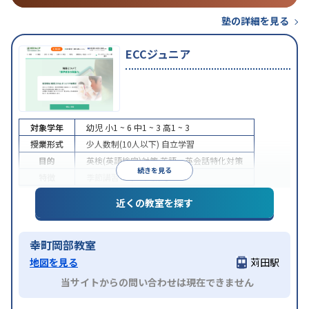
塾の詳細を見る
ECCジュニア
対象学年
幼児
小1 ~ 6
中1 ~ 3
高1 ~ 3
授業形式
少人数制(10人以下)
自立学習
目的
英検(英語検定)対策
英語・英会話特化対策
続きを見る
特徴
季節講習のみの受講可
近くの教室を探す
幸町岡部教室
地図を見る
苅田駅
当サイトからの問い合わせは現在できません