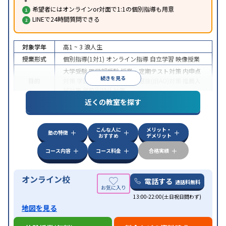
希望者にはオンラインor対面で1:1の個別指導も用意
LINEで24時間質問できる
対象学年
高1 ~ 3
浪人生
授業形式
個別指導(1対1)
オンライン指導
自立学習
映像授業
大学受験
医学部受験
授業・定期テスト対策
内申点
続きを見る
目的
対策
学習習慣の定着
総合型選抜(旧AO)対策
推薦入
試対策
学校別特化対策
近くの教室を探す
中高一貫校生に対応
授業の振替可能
不登校生に対
特徴
応
学習にPC・タブレットを利用
オンライン対応
1
科目から受講可能
こんな人に
メリット・
塾の特徴
おすすめ
デメリット
コース内容
コース料金
合格実績
オンライン校
電話する
通話料無料
13:00-22:00(土日祝日問わず)
地図を見る