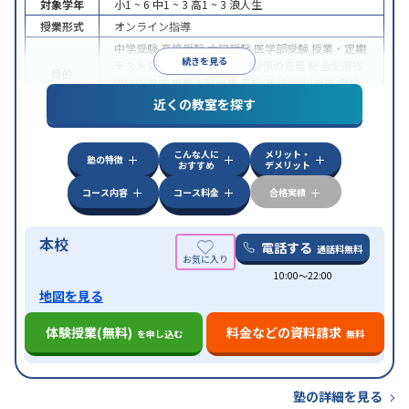
対象学年
小1 ~ 6
中1 ~ 3
高1 ~ 3
浪人生
授業形式
オンライン指導
中学受験
高校受験
大学受験
医学部受験
授業・定期
続きを見る
テスト対策
内申点対策
学習習慣の定着
総合型選抜
目的
(旧AO)対策
推薦入試対策
英検(英語検定)対策
漢検
(漢字検定)対策
近くの教室を探す
中高一貫校生に対応
成績保証制度あり
授業の振替
特徴
可能
不登校生に対応
学習にPC・タブレットを利用
こんな人に
メリット・
オンライン対応
1科目から受講可能
塾の特徴
おすすめ
デメリット
コース内容
コース料金
合格実績
本校
電話する
通話料無料
10:00〜22:00
地図を見る
体験授業(無料)
料金などの資料請求
を申し込む
無料
塾の詳細を見る