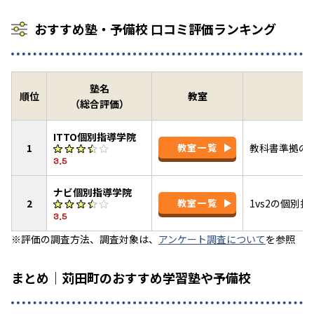
おすすめ塾・予備校 口コミ評価ランキング
塾名
順位
教室
（総合評価）
ITTO個別指導学院
1
教室一覧
教科書準拠のI
3.5
ナビ個別指導学院
2
教室一覧
1vs2の個別
3.5
※評価の調査方法、調査対象は、
アンケート調査について
を参照
まとめ｜苅田町のおすすめ学習塾や予備校