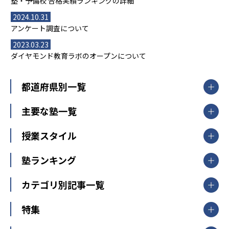
塾・予備校 合格実績ランキングの詳細
2024.10.31
アンケート調査について
2023.03.23
ダイヤモンド教育ラボのオープンについて
都道府県別一覧
北海道・東北
主要な塾一覧
北海道
青森県
岩手県
宮城県
秋田県
【掲載塾一覧を見る】
授業スタイル
山形県
福島県
臨海セミナー
関東
個別指導
塾ランキング
東京個別指導学院
東京都
神奈川県
埼玉県
千葉県
茨城県
集団授業
個別指導塾TOMAS
栃木県
群馬県
中学受験ランキング
カテゴリ別記事一覧
オンライン指導
明光義塾
大学受験ランキング
北陸
映像授業
ナビ個別指導学院
中学受験
特集
新潟県
富山県
石川県
福井県
個別教室のトライ
高校受験
東進ハイスクール
中部