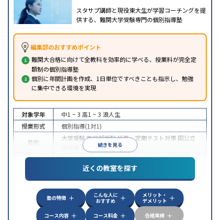
スタサプ講師と現役東大生が学習コーチングを提
供する、難関大学受験専門の個別指導塾
編集部のおすすめポイント
難関大合格に向けて全教科を効率的に学べる、授業料が完全定
額制の個別指導塾
個別に年間計画を作成、1日単位ですべきことも指示し、勉強
に集中できる環境を実現
対象学年
中1 ~ 3
高1 ~ 3
浪人生
授業形式
個別指導(1対1)
大学受験
医学部受験
授業・定期テスト対策
国公立
目的
続きを見る
大対策
英検(英語検定)対策
中高一貫校生に対応
授業の振替可能
オンライン対
特徴
近くの教室を探す
応
自習室あり
こんな人に
メリット・
塾の特徴
おすすめ
デメリット
コース内容
コース料金
合格実績