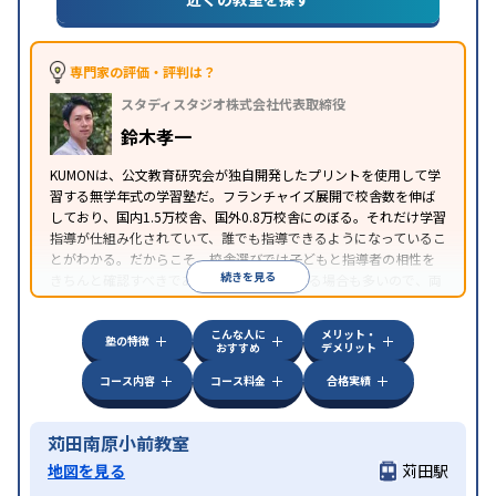
専門家の評価・評判は？
スタディスタジオ株式会社代表取締役
鈴木孝一
KUMONは、公文教育研究会が独自開発したプリントを使用して学
習する無学年式の学習塾だ。フランチャイズ展開で校舎数を伸ば
しており、国内1.5万校舎、国外0.8万校舎にのぼる。それだけ学習
指導が仕組み化されていて、誰でも指導できるようになっているこ
とがわかる。だからこそ、校舎選びでは子どもと指導者の相性を
続きを見る
きちんと確認すべきである。近所に2校舎ある場合も多いので、両
方見学してみることをオススメする。
こんな人に
メリット・
塾の特徴
おすすめ
デメリット
コース内容
コース料金
合格実績
苅田南原小前教室
地図を見る
苅田駅