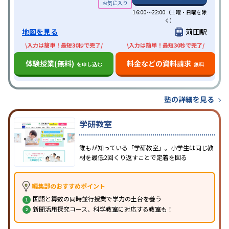
16:00〜22:00（土曜・日曜を除
く）
地図を見る
苅田駅
\入力は簡単！最短30秒で完了/
\入力は簡単！最短30秒で完了/
体験授業(無料)
料金などの資料請求
を申し込む
無料
塾の詳細を見る
学研教室
誰もが知っている「学研教室」。小学生は同じ教
材を最低2回くり返すことで定着を図る
編集部のおすすめポイント
国語と算数の同時並行授業で学力の土台を養う
新聞活用探究コース、科学教室に対応する教室も！