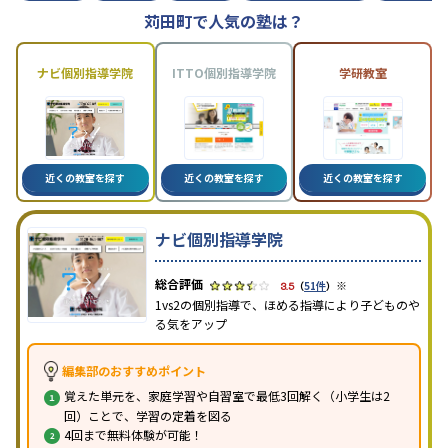
苅田町で人気の塾は？
ナビ個別指導学院
ITTO個別指導学院
学研教室
近くの教室を探す
近くの教室を探す
近くの教室を探す
ナビ個別指導学院
※
3.5
（
51件
）
1vs2の個別指導で、ほめる指導により子どものや
る気をアップ
編集部のおすすめポイント
覚えた単元を、家庭学習や自習室で最低3回解く（小学生は2
回）ことで、学習の定着を図る
4回まで無料体験が可能！