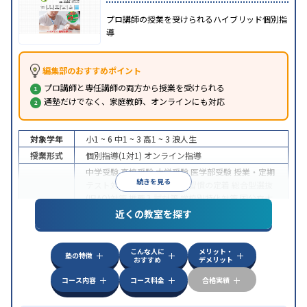
プロ講師の授業を受けられるハイブリッド個別指
導
編集部のおすすめポイント
プロ講師と専任講師の両方から授業を受けられる
通塾だけでなく、家庭教師、オンラインにも対応
対象学年
小1 ~ 6
中1 ~ 3
高1 ~ 3
浪人生
授業形式
個別指導(1対1)
オンライン指導
中学受験
高校受験
大学受験
医学部受験
授業・定期
続きを見る
テスト対策
内申点対策
学習習慣の定着
総合型選抜
(旧AO)対策
推薦入試対策
学校別特化対策
国公立大
目的
対策
私大対策
共通テスト対策
英検(英語検定)対策
近くの教室を探す
漢検(漢字検定)対策
数学特化対策
英語・英会話特化
対策
その他科目別特化対策
こんな人に
メリット・
中高一貫校生に対応
授業の振替可能
不登校生に対
塾の特徴
おすすめ
デメリット
特徴
応
オンライン対応
1科目から受講可能
季節講習の
みの受講可
自習室あり
コース内容
コース料金
合格実績