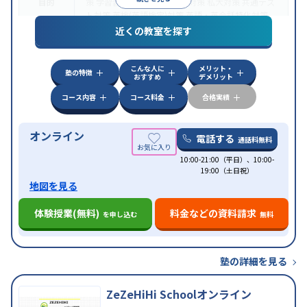
目的
策
学習習慣の定着
国公立大対策
私大対策
共通テス
ト対策
英検(英語検定)対策
英語・英会話特化対策
近くの教室を探す
中高一貫校生に対応
授業の振替可能
不登校生に対
特徴
応
学習にPC・タブレットを利用
オンライン対応
1
科目から受講可能
こんな人に
メリット・
塾の特徴
おすすめ
デメリット
コース内容
コース料金
合格実績
オンライン
電話する
通話料無料
10:00-21:00（平日）、10:00-
19:00（土日祝）
地図を見る
体験授業(無料)
料金などの資料請求
を申し込む
無料
塾の詳細を見る
ZeZeHiHi Schoolオンライン