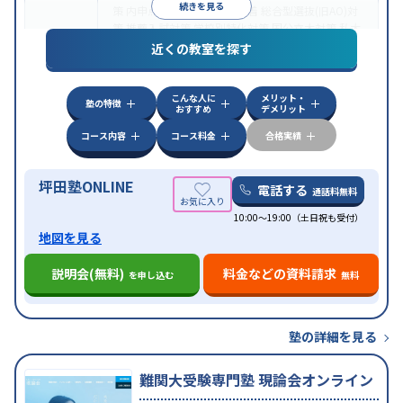
続きを見る
策
内申点対策
学習習慣の定着
総合型選抜(旧AO)対
策
推薦入試対策
学校別特化対策
国公立大対策
私大
目的
対策
共通テスト対策
英検(英語検定)対策
漢検(漢字
近くの教室を探す
検定)対策
数学特化対策
英語・英会話特化対策
その
他科目別特化対策
こんな人に
メリット・
中高一貫校生に対応
授業の振替可能
不登校生に対
塾の特徴
おすすめ
デメリット
応
学習にPC・タブレットを利用
オンライン対応
1
特徴
科目から受講可能
季節講習のみの受講可
発達障害
コース内容
コース料金
合格実績
の子どもに対応
坪田塾ONLINE
電話する
通話料無料
10:00～19:00（土日祝も受付）
地図を見る
説明会(無料)
料金などの資料請求
を申し込む
無料
塾の詳細を見る
難関大受験専門塾 現論会オンライン