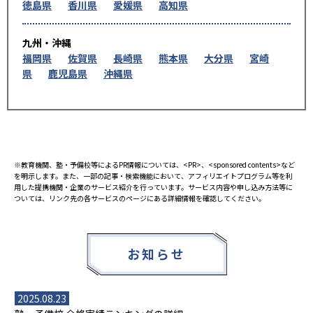
徳島県
香川県
愛媛県
高知県
九州・沖縄
福岡県
佐賀県
長崎県
熊本県
大分県
宮崎
県
鹿児島県
沖縄県
※教育機関、塾・予備校等によるPR情報については、<PR>、<sponsored contents>など
を明示します。また、一部の記事・検索機能において、アフィリエイトプログラム等を利
用した提携機関・企業のサービス紹介を行っています。サービス内容や申し込み方法等に
ついては、リンク先の各サービスのページにある詳細情報を確認してください。
お知らせ
2025.08.23