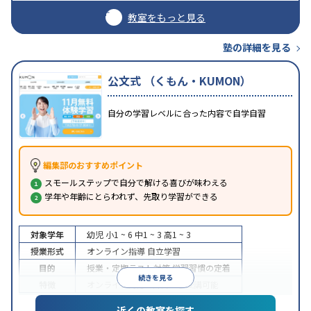
教室をもっと見る
塾の詳細を見る
公文式 （くもん・KUMON）
自分の学習レベルに合った内容で自学自習
編集部のおすすめポイント
スモールステップで自分で解ける喜びが味わえる
学年や年齢にとらわれず、先取り学習ができる
対象学年
幼児
小1 ~ 6
中1 ~ 3
高1 ~ 3
授業形式
オンライン指導
自立学習
目的
授業・定期テスト対策
学習習慣の定着
続きを見る
特徴
オンライン対応
1科目から受講可能
近くの教室を探す