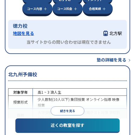
コース内容
コース料金
合格実績
徳力校
地図を見る
北方駅
当サイトからの問い合わせは現在できません
塾の詳細を見る
北九州予備校
対象学年
高1 ~ 3
浪人生
少人数制(10人以下)
集団授業
オンライン指導
映像
授業形式
授業
続きを見る
大学受験
医学部受験
授業・定期テスト対策
学校別
目的
特化対策
近くの教室を探す
入塾に学力基準あり
学習にPC・タブレットを利用
特徴
オンライン対応