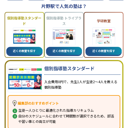
片野駅で人気の塾は？
個別指導塾スタンダー
個別指導塾 トライプラ
学研教室
ド
ス
近くの教室を探す
近くの教室を探す
近くの教室を探す
個別指導塾スタンダード
入会費用0円で、先生1人が生徒2〜4人を教える
個別指導塾
編集部のおすすめポイント
生徒一人ひとりに最適化された指導カリキュラム
自分のスケジュールに合わせて時間割が選択できるため、部活
や習い事との両立が可能