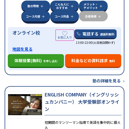
こんな人に
メリット・
塾の特徴
おすすめ
デメリット
コース内容
コース料金
合格実績
オンライン校
電話する
通話料無料
13:00-22:00(土日祝日問わず)
地図を見る
体験授業(無料)
料金などの資料請求
を申し込む
無料
塾の詳細を見る
ENGLISH COMPANY（イングリッシ
ュカンパニー） 大学受験部オンライ
ン
短期間のマンツーマン指導で英語を集中的に鍛え
る