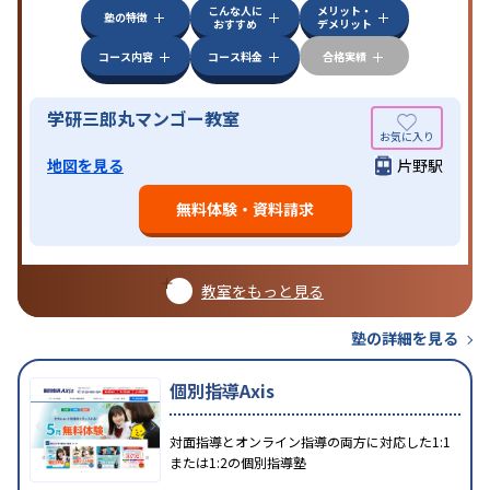
こんな人に
メリット・
塾の特徴
おすすめ
デメリット
コース内容
コース料金
合格実績
学研三郎丸マンゴー教室
地図を見る
片野駅
無料体験・資料請求
教室をもっと見る
塾の詳細を見る
個別指導Axis
対面指導とオンライン指導の両方に対応した1:1
または1:2の個別指導塾