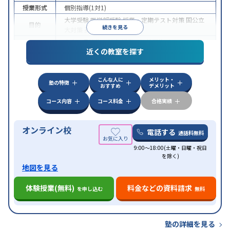
授業形式
個別指導(1対1)
大学受験
医学部受験
授業・定期テスト対策
国公立
目的
続きを見る
大対策
英検(英語検定)対策
中高一貫校生に対応
授業の振替可能
オンライン対
特徴
近くの教室を探す
応
自習室あり
こんな人に
メリット・
塾の特徴
おすすめ
デメリット
コース内容
コース料金
合格実績
オンライン校
電話する
通話料無料
9:00～18:00(土曜・日曜・祝日
を除く)
地図を見る
体験授業(無料)
料金などの資料請求
を申し込む
無料
塾の詳細を見る