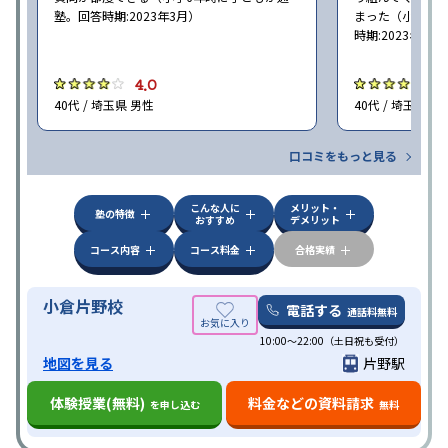
塾。回答時期:2023年3月）
まった（小学5〜
時期:2023年3月
4.0
4
40代 / 埼玉県 男性
40代 / 埼玉県 女
口コミをもっと見る
こんな人に
メリット・
塾の特徴
おすすめ
デメリット
コース内容
コース料金
合格実績
小倉片野校
電話する
通話料無料
10:00～22:00（土日祝も受付）
地図を見る
片野駅
体験授業(無料)
料金などの資料請求
を申し込む
無料