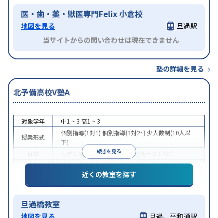
医・歯・薬・獣医専門Felix 小倉校
地図を見る
旦過駅
当サイトからの問い合わせは現在できません
塾の詳細を見る
北予備高校V塾A
対象学年
中1 ~ 3
高1 ~ 3
個別指導(1対1)
個別指導(1対2~)
少人数制(10人以
授業形式
下)
続きを見る
目的
大学受験
医学部受験
授業・定期テスト対策
特徴
中高一貫校生に対応
学習にPC・タブレットを利用
近くの教室を探す
旦過橋教室
地図を見る
旦過、平和通駅