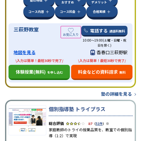
塾の特徴
おすすめ
デメリット
コース内容
コース料金
合格実績
三萩野教室
電話する
通話料無料
10:00～19:00(土曜・日曜・祝
日を除く)
地図を見る
香春口三萩野駅
\入力は簡単！最短30秒で完了/
\入力は簡単！最短30秒で完了/
体験授業(無料)
料金などの資料請求
を申し込む
無料
塾の詳細を見る
個別指導塾 トライプラス
※
3.7
（
51件
）
家庭教師のトライの授業品質を、教室での個別指
導（1:2）で実現