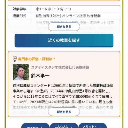
対象学年
小3 ~ 6
中1 ~ 3
高1 ~ 3
授業形式
個別指導(1対2~)
オンライン指導
映像授業
中学受験
高校受験
大学受験
授業・定期テスト対策
続きを見る
内申点対策
学習習慣の定着
総合型選抜(旧AO)対策
目的
推薦入試対策
国公立大対策
私大対策
共通テスト対
策
英検(英語検定)対策
漢検(漢字検定)対策
数学特化
近くの教室を探す
対策
中高一貫校生に対応
授業の振替可能
不登校生に対
応
学習にPC・タブレットを利用
オンライン対応
1
専門家の評価・評判は？
特徴
科目から受講可能
季節講習のみの受講可
自習室あ
スタディスタジオ株式会社代表取締役
り
鈴木孝一
個別指導塾スタンダードは2001年に福岡で創業した家庭教師派遣
事業から始まった塾だ。2004年に個別指導塾1号校舎を開校し、
そこから2019年ごろにはすべて直営で全国500校近くまで展開し
ていたが、2023年現在は240校程度に落ち着いている。現在も全
国32拠点で家庭教師派遣サービスを提供している他、香港での個
続きを見る
別指導塾の運営も行っており、汎用的な指導ノウハウが蓄積され
ていることが伺える。
こんな人に
メリット・