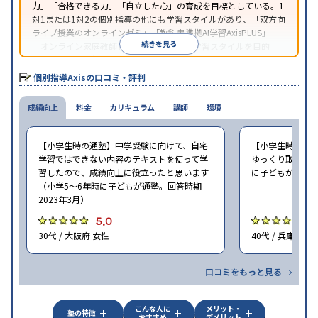
力」「合格できる力」「自立した心」の育成を目標としている。1
対1または1対2の個別指導の他にも学習スタイルがあり、「双方向
ライブ授業のオンラインゼミ」「教科書準拠AI学習AxisPLUS」
続きを見る
「オンライン家庭教師」など、さまざまな学習スタイルを目的
別・科目別に選択することができる。
個別指導Axisの口コミ・評判
成績向上
料金
カリキュラム
講師
環境
【小学生時の通塾】中学受験に向けて、自宅
【小学生時の通
学習ではできない内容のテキストを使って学
ゆっくり取り組む
習したので、成績向上に役立ったと思います
に子どもが通塾。
（小学5〜6年時に子どもが通塾。回答時期
2023年3月）
5.0
5
30代 / 大阪府 女性
40代 / 兵庫県 女
口コミをもっと見る
こんな人に
メリット・
塾の特徴
おすすめ
デメリット