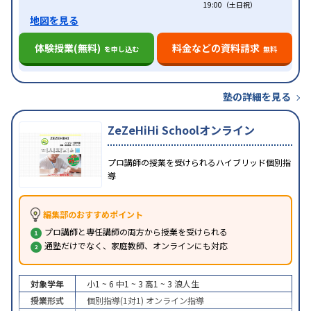
19:00（土日祝）
地図を見る
体験授業(無料)
料金などの資料請求
を申し込む
無料
塾の詳細を見る
ZeZeHiHi Schoolオンライン
プロ講師の授業を受けられるハイブリッド個別指
導
編集部のおすすめポイント
プロ講師と専任講師の両方から授業を受けられる
通塾だけでなく、家庭教師、オンラインにも対応
対象学年
小1 ~ 6
中1 ~ 3
高1 ~ 3
浪人生
授業形式
個別指導(1対1)
オンライン指導