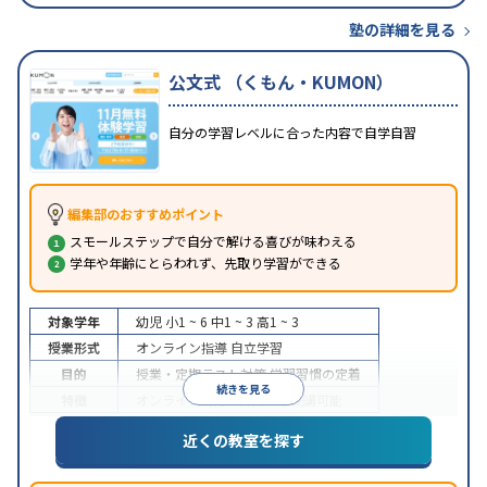
塾の詳細を見る
公文式 （くもん・KUMON）
自分の学習レベルに合った内容で自学自習
編集部のおすすめポイント
スモールステップで自分で解ける喜びが味わえる
学年や年齢にとらわれず、先取り学習ができる
対象学年
幼児
小1 ~ 6
中1 ~ 3
高1 ~ 3
授業形式
オンライン指導
自立学習
目的
授業・定期テスト対策
学習習慣の定着
続きを見る
特徴
オンライン対応
1科目から受講可能
近くの教室を探す