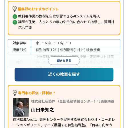
編集部のおすすめポイント
教科書準拠の教材を自立学習できるAIシステムを導入
講師が生徒一人ひとりの学力や目的に合わせて指導し、質問対
応も可能
対象学年
小1 ~ 6
中1 ~ 3
高1 ~ 3
授業形式
個別指導(1対1)
個別指導(1対2~)
映像授業
中学受験
高校受験
大学受験
授業・定期テスト対策
続きを見る
目的
内申点対策
学習習慣の定着
総合型選抜(旧AO)対策
推薦入試対策
学校別特化対策
各種検定対策
近くの教室を探す
授業の振替可能
学習にPC・タブレットを利用
オン
特徴
ライン対応
1科目から受講可能
季節講習のみの受講
可
※2023年3月調査。
小学校高学年の個別指導塾アンケート調査方法
を参
専門家の評価・評判は？
照
株式会社私塾界 （全国私塾情報センター）代表取締役
山田未知之
個別指導Axisは、能開センターを展開する株式会社ワオ・コーポレ
ーションがフランチャイズ展開する個別指導塾。「目標に向かう