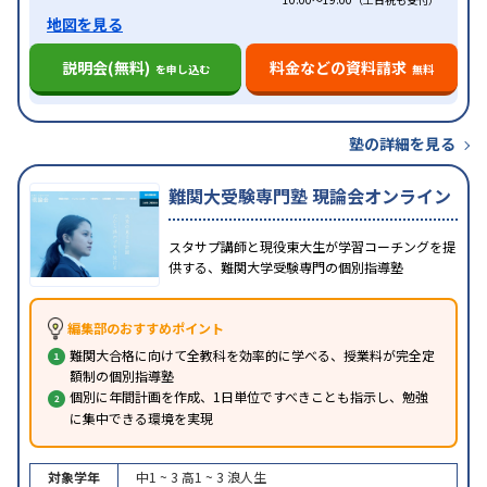
地図を見る
説明会(無料)
料金などの資料請求
を申し込む
無料
塾の詳細を見る
難関大受験専門塾 現論会オンライン
スタサプ講師と現役東大生が学習コーチングを提
供する、難関大学受験専門の個別指導塾
編集部のおすすめポイント
難関大合格に向けて全教科を効率的に学べる、授業料が完全定
額制の個別指導塾
個別に年間計画を作成、1日単位ですべきことも指示し、勉強
に集中できる環境を実現
対象学年
中1 ~ 3
高1 ~ 3
浪人生