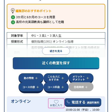
編集部のおすすめポイント
3か月と6か月のコースを用意
高校の元英語教員も講師として在籍
対象学年
中1 ~ 3
高1 ~ 3
浪人生
授業形式
個別指導(1対1)
オンライン指導
高校受験
大学受験
授業・定期テスト対策
内申点対
続きを見る
目的
策
学習習慣の定着
国公立大対策
私大対策
共通テス
ト対策
英検(英語検定)対策
英語・英会話特化対策
近くの教室を探す
中高一貫校生に対応
授業の振替可能
不登校生に対
特徴
応
学習にPC・タブレットを利用
オンライン対応
1
科目から受講可能
こんな人に
メリット・
塾の特徴
おすすめ
デメリット
コース内容
コース料金
合格実績
オンライン
電話する
通話料無料
10:00-21:00（平日）、10:00-