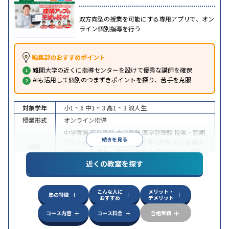
双方向型の授業を可能にする専用アプリで、オン
ライン個別指導を行う
編集部のおすすめポイント
難関大学の近くに指導センターを設けて優秀な講師を確保
AIも活用して個別のつまずきポイントを探り、苦手を克服
対象学年
小1 ~ 6
中1 ~ 3
高1 ~ 3
浪人生
授業形式
オンライン指導
中学受験
高校受験
大学受験
医学部受験
授業・定期
続きを見る
テスト対策
内申点対策
学習習慣の定着
総合型選抜
目的
(旧AO)対策
推薦入試対策
英検(英語検定)対策
漢検
(漢字検定)対策
近くの教室を探す
中高一貫校生に対応
成績保証制度あり
授業の振替
特徴
可能
不登校生に対応
学習にPC・タブレットを利用
こんな人に
メリット・
オンライン対応
1科目から受講可能
塾の特徴
おすすめ
デメリット
コース内容
コース料金
合格実績