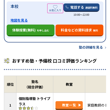
本校
電話する
通話料無料
10:00〜22:00
地図を見る
体験授業(無料)
料金などの資料請求
を申し込む
無料
塾の詳細を見る
おすすめ塾・予備校 口コミ評価ランキング
塾名
順位
教室
（総合評価）
個別指導塾 トライプ
ラス
1
教室一覧
家庭教師のト