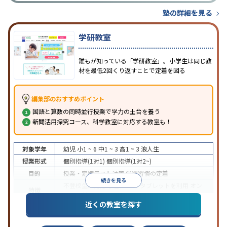
塾の詳細を見る
学研教室
誰もが知っている「学研教室」。小学生は同じ教
材を最低2回くり返すことで定着を図る
編集部のおすすめポイント
国語と算数の同時並行授業で学力の土台を養う
新聞活用探究コース、科学教室に対応する教室も！
対象学年
幼児
小1 ~ 6
中1 ~ 3
高1 ~ 3
浪人生
授業形式
個別指導(1対1)
個別指導(1対2~)
目的
授業・定期テスト対策
学習習慣の定着
続きを見る
不登校生に対応
学習にPC・タブレットを利用
オン
特徴
ライン対応
近くの教室を探す