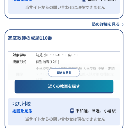
当サイトからの問い合わせは現在できません
塾の詳細を見る
家庭教師の成績110番
対象学年
幼児
小1 ~ 6
中1 ~ 3
高1 ~ 3
授業形式
個別指導(1対1)
小学校受験
中学受験
高校受験
大学受験
授業・定期
続きを見る
目的
テスト対策
学習習慣の定着
推薦入試対策
各種検定
対策
近くの教室を探す
特徴
不登校生に対応
1科目から受講可能
北九州校
地図を見る
平和通、旦過、小倉駅
当サイトからの問い合わせは現在できません