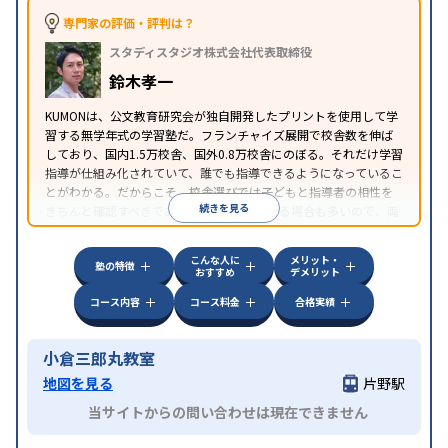
専門家の評価・評判は？
スタディスタジオ株式会社代表取締役
鈴木孝一
KUMONは、公文教育研究会が独自開発したプリントを使用して学
習する無学年式の学習塾だ。フランチャイズ展開で校舎数を伸ば
しており、国内1.5万校舎、国外0.8万校舎にのぼる。それだけ学習
指導が仕組み化されていて、誰でも指導できるようになっているこ
とがわかる。だからこそ、校舎選びでは子どもと指導者の相性を
続きを見る
きちんと確認すべきである。近所に2校舎ある場合も多いので、両
方見学してみることをオススメする。
こんな人に
メリット・
塾の特徴
おすすめ
デメリット
コース内容
コース料金
合格実績
小倉三郎丸教室
地図を見る
片野駅
当サイトからの問い合わせは現在できません