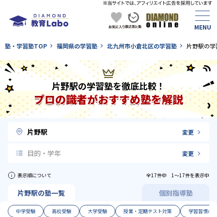
塾・学習塾TOP
福岡県の学習塾
北九州市小倉北区の学習塾
片野駅の学
片野駅の学習塾を徹底比較！
プロの識者がおすすめ塾を解説
片野駅
変更
目的・学年
変更
表示順について
全17件中 1〜17件を表示中
片野駅の塾一覧
個別指導塾
中学受験
高校受験
大学受験
授業・定期テスト対策
学習習慣の