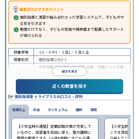
編集部のおすすめポイント
個別指導と演習が組み合わさった学習システムで、子どものや
る気を引き出す
勉強だけでなく、子どもの性格や精神面まで配慮したサポート
が受けられる
対象学年
小1 ~ 6
中1 ~ 3
高1 ~ 3
浪人生
授業形式
個別指導(1対2~)
中学受験
高校受験
大学受験
授業・定期テスト対策
続きを見る
内申点対策
学習習慣の定着
総合型選抜(旧AO)対策
推薦入試対策
学校別特化対策
国公立大対策
私大対
目的
策
共通テスト対策
英検(英語検定)対策
漢検(漢字検
近くの教室を探す
定)対策
数学特化対策
英語・英会話特化対策
その他
個別指導塾 トライプラスの口コミ・評判
科目別特化対策
中高一貫校生に対応
授業の振替可能
不登校生に対
成績向上
特徴
料金
応
学習にPC・タブレットを利用
カリキュラム
講師
環境
1科目から受講可
能
季節講習のみの受講可
自習室あり
※2023年3月調査。
小学校高学年の個別指導塾アンケート調査方法
を参
【小学生時の通塾】定期試験対策が充実して
【小学生時の通
照
いるのと、自習室を自由に使え、塾の講師に
ころを見抜いて
質問が都度できる（小学6年時に子どもが通
り組んでくれた