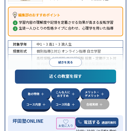
編集部のおすすめポイント
学習内容の理解度や記憶を定着させる効果が高まる反転学習
生徒一人ひとりの性格タイプに合わせ、心理学を用いた指導
対象学年
中1 ~ 3
高1 ~ 3
浪人生
授業形式
個別指導(1対1)
オンライン指導
自立学習
高校受験
大学受験
医学部受験
授業・定期テスト対
続きを見る
策
内申点対策
学習習慣の定着
総合型選抜(旧AO)対
策
推薦入試対策
学校別特化対策
国公立大対策
私大
目的
対策
共通テスト対策
英検(英語検定)対策
漢検(漢字
近くの教室を探す
検定)対策
数学特化対策
英語・英会話特化対策
その
他科目別特化対策
こんな人に
メリット・
中高一貫校生に対応
授業の振替可能
不登校生に対
塾の特徴
おすすめ
デメリット
応
学習にPC・タブレットを利用
オンライン対応
1
特徴
科目から受講可能
季節講習のみの受講可
発達障害
コース内容
コース料金
合格実績
の子どもに対応
坪田塾ONLINE
電話する
通話料無料
10:00～19:00（土日祝も受付）