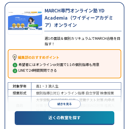
MARCH専門オンライン塾 YD
Academia（ワイディーアカデミ
ア）オンライン
週1の面談＆個別カリキュラムでMARCH合格を目
指す！
編集部のおすすめポイント
希望者にはオンラインor対面で1:1の個別指導も用意
LINEで24時間質問できる
対象学年
高1 ~ 3
浪人生
授業形式
個別指導(1対1)
オンライン指導
自立学習
映像授業
大学受験
医学部受験
授業・定期テスト対策
内申点
続きを見る
目的
対策
学習習慣の定着
総合型選抜(旧AO)対策
推薦入
試対策
学校別特化対策
近くの教室を探す
中高一貫校生に対応
授業の振替可能
不登校生に対
特徴
応
学習にPC・タブレットを利用
オンライン対応
1
科目から受講可能