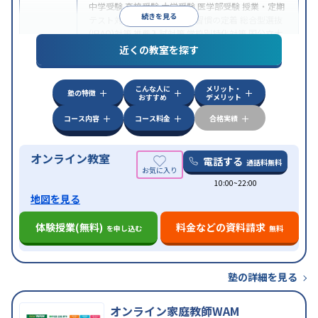
中学受験
高校受験
大学受験
医学部受験
授業・定期
続きを見る
テスト対策
内申点対策
学習習慣の定着
総合型選抜
(旧AO)対策
推薦入試対策
学校別特化対策
国公立大
目的
対策
私大対策
共通テスト対策
英検(英語検定)対策
近くの教室を探す
漢検(漢字検定)対策
数学特化対策
英語・英会話特化
対策
その他科目別特化対策
こんな人に
メリット・
中高一貫校生に対応
授業の振替可能
不登校生に対
塾の特徴
おすすめ
デメリット
特徴
応
オンライン対応
1科目から受講可能
季節講習の
みの受講可
自習室あり
コース内容
コース料金
合格実績
オンライン教室
電話する
通話料無料
10:00~22:00
地図を見る
体験授業(無料)
料金などの資料請求
を申し込む
無料
塾の詳細を見る
オンライン家庭教師WAM