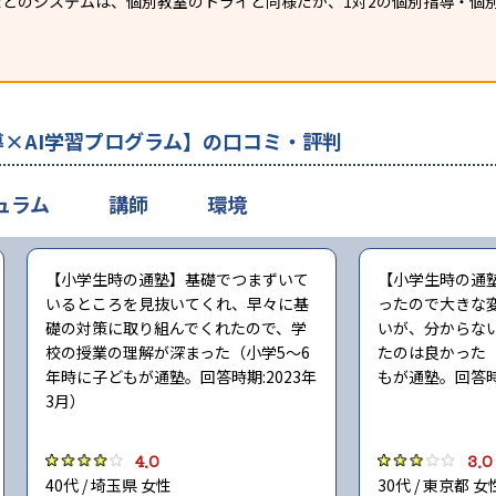
T」などのシステムは、個別教室のトライと同様だが、1対2の個別指導・
×AI学習プログラム】の口コミ・評判
ュラム
講師
環境
【小学生時の通塾】基礎でつまずいて
【小学生時の通
いるところを見抜いてくれ、早々に基
ったので大きな
礎の対策に取り組んでくれたので、学
いが、分からな
校の授業の理解が深まった（小学5〜6
たのは良かった（
年時に子どもが通塾。回答時期:2023年
もが通塾。回答時期
3月）
4.0
3.0
40代 / 埼玉県 女性
30代 / 東京都 女