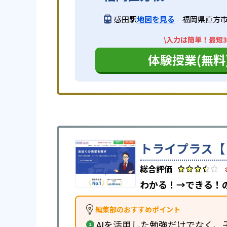
感田駅
地図を見る
福岡県直方市感
\入力は簡単！最短3
体験授業(無料
トライプラス【
わかる！→できる！
編集部のおすすめポイント
AIを活用した勉強だけでなく