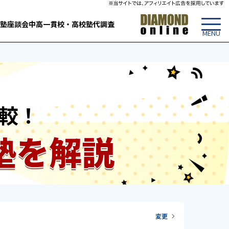
塾
座談会
中高一貫校・高校
塾代調査
較！
塾を解説
変更