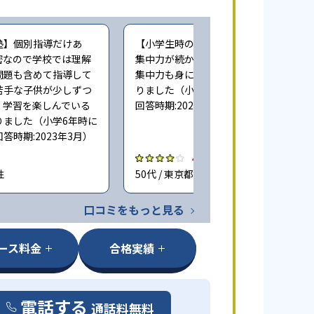
塾】個別指導だけあ
【小学生時の通塾】家だとどうしても
密なので学校では理解
集中力が続かない事があるため 塾では
問題も含めて指導して
集中力も身について成績向上につなが
苦手な子供が少しずつ
りました（小学6年時に子どもが通塾。
、学習を楽しんでいる
回答時期:2023年3月）
りました（小学6年時に
答時期:2023年3月）
4.0
性
50代 / 東京都 男性
口コミをもっと見る
ース料金
合格実績
電話する
通話料無料