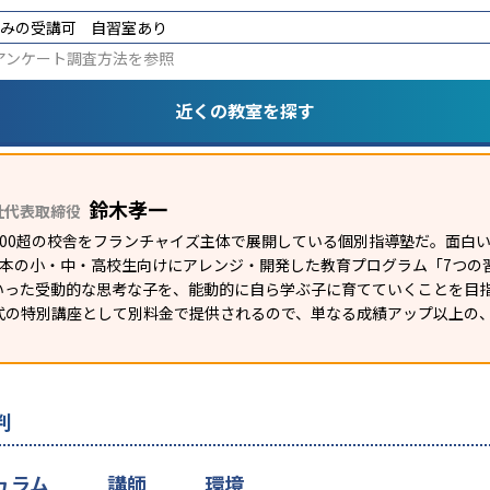
みの受講可
自習室あり
アンケート調査方法
を参照
近くの教室を探す
鈴木孝一
社代表取締役
1200超の校舎をフランチャイズ主体で展開している個別指導塾だ。面
日本の小・中・高校生向けにアレンジ・開発した教育プログラム「7つの
いった受動的な思考な子を、能動的に自ら学ぶ子に育てていくことを目
式の特別講座として別料金で提供されるので、単なる成績アップ以上の
判
ュラム
講師
環境