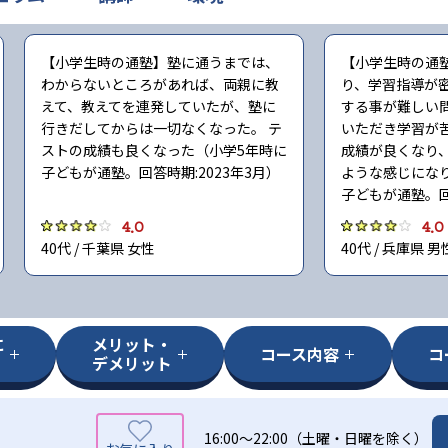
【小学生時の通塾】塾に通うまでは、
【小学生時の通
わからないところがあれば、両親に教
り、学習指導が
えて、教えてを連発していたが、塾に
する事が難しい
行きだしてからは一切なくなった。 テ
いただき学習が
ストの成績も良くなった（小学5年時に
成績が良くなり
子どもが通塾。回答時期:2023年3月）
ような感じにな
子どもが通塾。回
4.0
4.0
40代 / 千葉県 女性
40代 / 兵庫県 男
に
メリット・
コース内容
コ
デメリット
16:00〜22:00（土曜・日曜を除く）