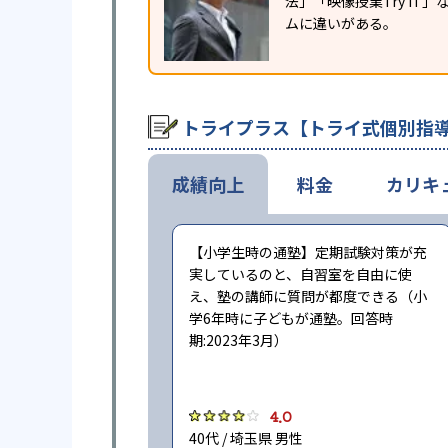
法」「映像授業Try I
ムに違いがある。
トライプラス【トライ式個別指導
成績向上
料金
カリキ
【小学生時の通塾】定期試験対策が充
実しているのと、自習室を自由に使
え、塾の講師に質問が都度できる（小
学6年時に子どもが通塾。回答時
期:2023年3月）
4.0
40代 / 埼玉県 男性