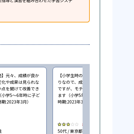
個別指導と演習を組み合わせた学習システ
塾】元々、成績が良か
【小学生時の通塾】まだ入塾したばか
変化や成果は見られな
りなので、成績向上については未知数
い点を聞けて改善でき
ですが、モチベーションは向上してい
小学5〜6年時に子ど
ます（小学5年時に子どもが通塾。回答
:2023年3月）
時期:2023年3月）
3.0
性
50代 / 東京都 男性