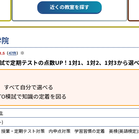
近くの教室を探す
学院
※
3.5
（
47件
）
模試で定期テストの点数UP！1対1、1対2、1対3から選
、すべて自分で選べる
TO模試で知識の定着を図る
生
)
授業・定期テスト対策
内申点対策
学習習慣の定着
英検(英語検定