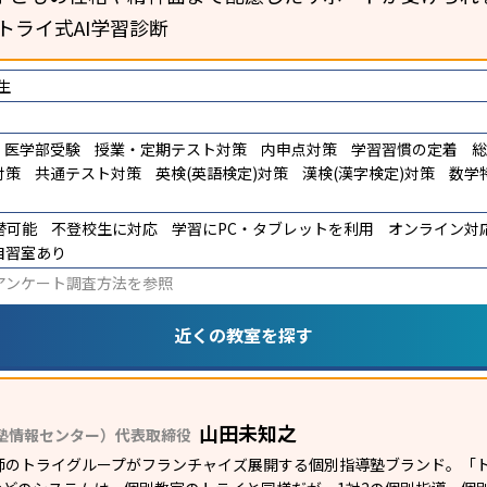
トライ式AI学習診断
生
医学部受験
授業・定期テスト対策
内申点対策
学習習慣の定着
総
対策
共通テスト対策
英検(英語検定)対策
漢検(漢字検定)対策
数学
替可能
不登校生に対応
学習にPC・タブレットを利用
オンライン対
自習室あり
アンケート調査方法
を参照
近くの教室を探す
山田未知之
塾情報センター）代表取締役
師のトライグループがフランチャイズ展開する個別指導塾ブランド。「ト