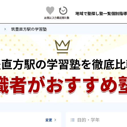
地域で塾探し
塾一覧
個別指導
筑豊直方駅の学習塾
豊直方駅の学習塾を徹底比
識者がおすすめ
目的・学年
変更