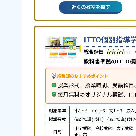
近くの教室を探す
ITTO個別指導
教科書準拠のITTO
編集部のおすすめポイント
授業形式、授業時間、受講科目
毎月無料のオリジナル模試、IT
対象学年
小1 ~ 6
中1 ~ 3
高1 ~ 3
浪人
授業形式
個別指導(1対1)
個別指導(1対2~
中学受験
高校受験
大学受験
目的
化対策