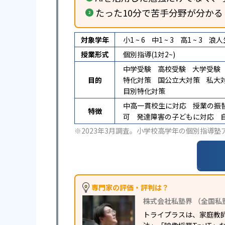
たった10分で苦手分野が分かる
対象学年
小1 ~ 6
中1 ~ 3
高1 ~ 3
浪人
授業形式
個別指導(1対2~)
中学受験
高校受験
大学受験
目的
特化対策
国公立大対策
私大
目別特化対策
中高一貫校生に対応
授業の振
特徴
可
発達障害の子どもに対応
※2023年3月調査。
小学校高学年の個別指導塾
専門家の評価・評判は？
株式会社私塾界 （全国私
トライプラスは、家庭教