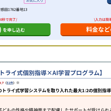
田1762番地13
0秒で完了/
\入力は簡
)
料金など
を申し込む
トライ式個別指導×AI学習プログラム】
※
3.7
（
51件
）
のトライ式学習システムを取り入れた最大1:2の個別指
、子どもの性格や精神面まで配慮したサポートが受けられ