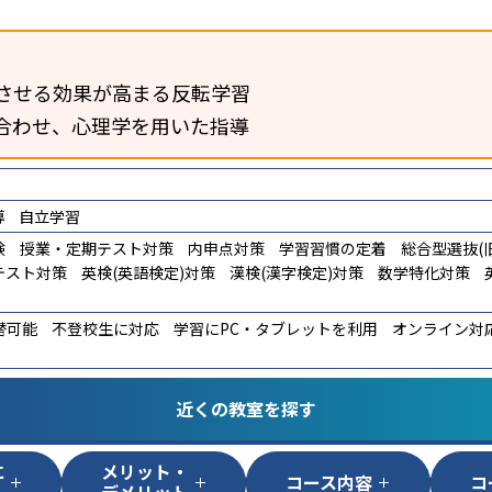
させる効果が高まる反転学習
合わせ、心理学を用いた指導
導
自立学習
験
授業・定期テスト対策
内申点対策
学習習慣の定着
総合型選抜(旧
テスト対策
英検(英語検定)対策
漢検(漢字検定)対策
数学特化対策
替可能
不登校生に対応
学習にPC・タブレットを利用
オンライン対
近くの教室を探す
に
メリット・
コース内容
コ