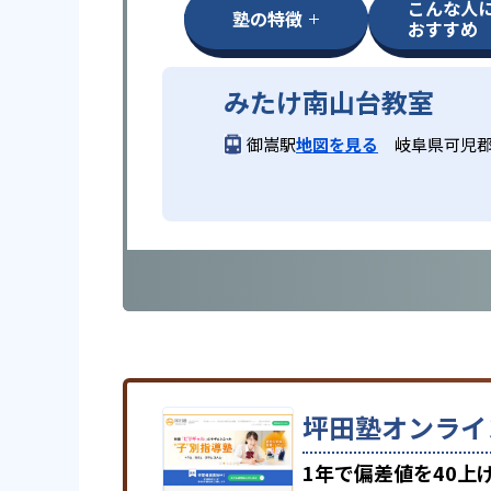
こんな人
塾の特徴
おすすめ
みたけ南山台教室
御嵩駅
地図を見る
岐阜県可児郡御
坪田塾オンライ
1年で偏差値を40