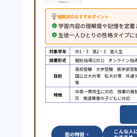
編集部のおすすめポイント
学習内容の理解度や記憶を定着
生徒一人ひとりの性格タイプに
対象学年
中1 ~ 3
高1 ~ 3
浪人生
授業形式
個別指導(1対1)
オンライン指
高校受験
大学受験
医学部受
目的
国公立大対策
私大対策
共通
策
中高一貫校生に対応
授業の振
特徴
可
発達障害の子どもに対応
こんな人
塾の特徴