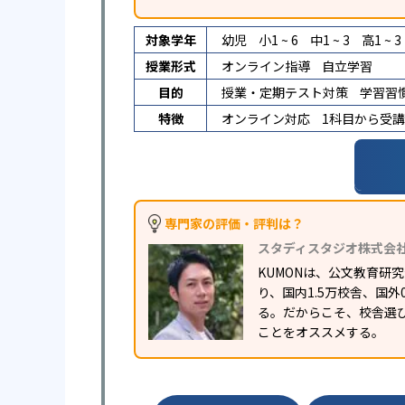
対象学年
幼児
小1 ~ 6
中1 ~ 3
高1 ~ 3
授業形式
オンライン指導
自立学習
目的
授業・定期テスト対策
学習習
特徴
オンライン対応
1科目から受
専門家の評価・評判は？
スタディスタジオ株式会
KUMONは、公文教育
り、国内1.5万校舎、国
る。だからこそ、校舎選
ことをオススメする。