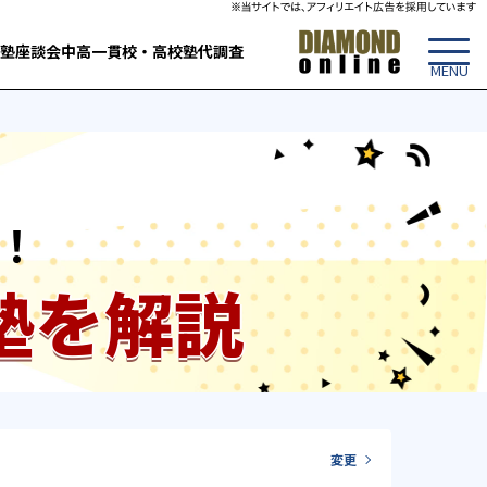
塾
座談会
中高一貫校・高校
塾代調査
！
塾を解説
変更