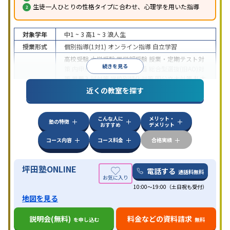
生徒一人ひとりの性格タイプに合わせ、心理学を用いた指導
対象学年
中1 ~ 3
高1 ~ 3
浪人生
授業形式
個別指導(1対1)
オンライン指導
自立学習
高校受験
大学受験
医学部受験
授業・定期テスト対
続きを見る
策
内申点対策
学習習慣の定着
総合型選抜(旧AO)対
策
推薦入試対策
学校別特化対策
国公立大対策
私大
目的
対策
共通テスト対策
英検(英語検定)対策
漢検(漢字
近くの教室を探す
検定)対策
数学特化対策
英語・英会話特化対策
その
他科目別特化対策
こんな人に
メリット・
中高一貫校生に対応
授業の振替可能
不登校生に対
塾の特徴
おすすめ
デメリット
応
学習にPC・タブレットを利用
オンライン対応
1
特徴
科目から受講可能
季節講習のみの受講可
発達障害
コース内容
コース料金
合格実績
の子どもに対応
坪田塾ONLINE
電話する
通話料無料
10:00～19:00（土日祝も受付）
地図を見る
説明会(無料)
料金などの資料請求
を申し込む
無料