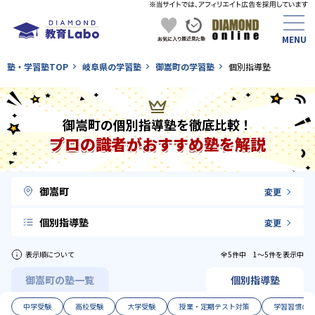
塾・学習塾TOP
岐阜県の学習塾
御嵩町の学習塾
個別指導塾
御嵩町の個別指導塾を徹底比較！
プロの識者がおすすめ塾を解説
御嵩町
変更
個別指導塾
変更
表示順について
全5件中 1〜5件を表示中
御嵩町の塾一覧
個別指導塾
中学受験
高校受験
大学受験
授業・定期テスト対策
学習習慣の