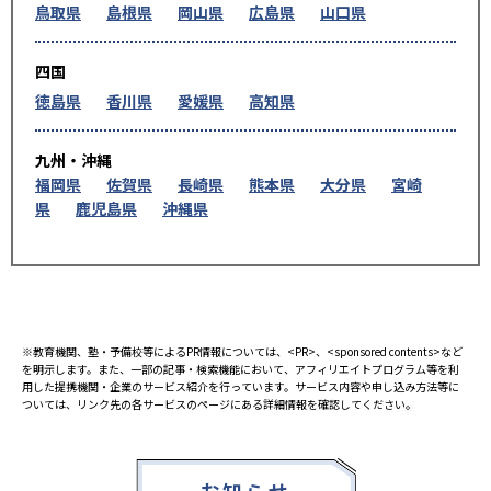
鳥取県
島根県
岡山県
広島県
山口県
四国
徳島県
香川県
愛媛県
高知県
九州・沖縄
福岡県
佐賀県
長崎県
熊本県
大分県
宮崎
県
鹿児島県
沖縄県
※教育機関、塾・予備校等によるPR情報については、<PR>、<sponsored contents>など
を明示します。また、一部の記事・検索機能において、アフィリエイトプログラム等を利
用した提携機関・企業のサービス紹介を行っています。サービス内容や申し込み方法等に
ついては、リンク先の各サービスのページにある詳細情報を確認してください。