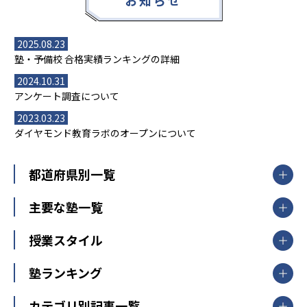
お知らせ
2025.08.23
塾・予備校 合格実績ランキングの詳細
2024.10.31
アンケート調査について
2023.03.23
ダイヤモンド教育ラボのオープンについて
都道府県別一覧
北海道・東北
主要な塾一覧
北海道
青森県
岩手県
宮城県
秋田県
【掲載塾一覧を見る】
授業スタイル
山形県
福島県
臨海セミナー
関東
個別指導
塾ランキング
東京個別指導学院
東京都
神奈川県
埼玉県
千葉県
茨城県
集団授業
個別指導塾TOMAS
栃木県
群馬県
中学受験ランキング
カテゴリ別記事一覧
オンライン指導