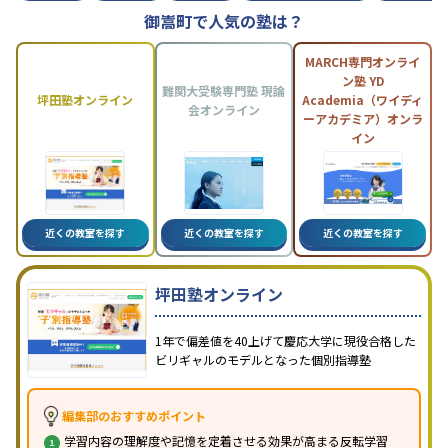
御嵩町で人気の塾は？
MARCH専門オンライ
ン塾 YD
難関大受験専門塾 現論
坪田塾オンライン
Academia（ワイディ
会オンライン
ーアカデミア）オンラ
イン
近くの教室を探す
近くの教室を探す
近くの教室を探す
坪田塾オンライン
1年で偏差値を40上げて慶応大学に現役合格した
ビリギャルのモデルとなった個別指導塾
編集部のおすすめポイント
学習内容の理解度や記憶を定着させる効果が高まる反転学習