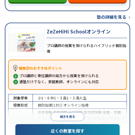
塾の詳細を見る
ZeZeHiHi Schoolオンライン
プロ講師の授業を受けられるハイブリッド個別指
導
編集部のおすすめポイント
プロ講師と専任講師の両方から授業を受けられる
通塾だけでなく、家庭教師、オンラインにも対応
対象学年
小1 ~ 6
中1 ~ 3
高1 ~ 3
浪人生
授業形式
個別指導(1対1)
オンライン指導
中学受験
高校受験
大学受験
医学部受験
授業・定期
続きを見る
テスト対策
内申点対策
学習習慣の定着
総合型選抜
(旧AO)対策
推薦入試対策
学校別特化対策
国公立大
目的
対策
私大対策
共通テスト対策
英検(英語検定)対策
近くの教室を探す