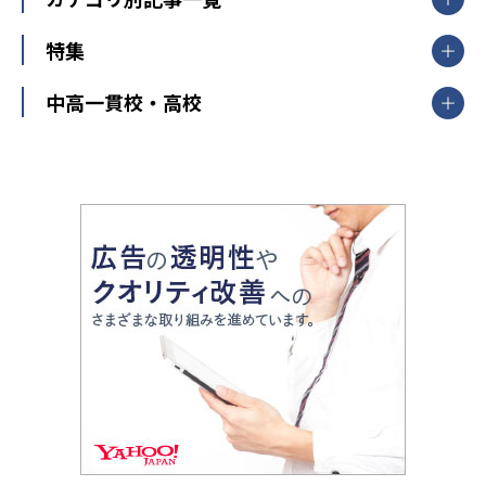
明光義塾
大学受験ランキング
北陸
映像授業
ナビ個別指導学院
中学受験
特集
新潟県
富山県
石川県
福井県
個別教室のトライ
高校受験
東進ハイスクール
中部
開成番長直伝！子どもの受験を成功させる方法
中高一貫校・高校
大学受験
武田塾
愛知県
静岡県
岐阜県
三重県
長野県
令和時代の失敗しない塾選び
資格取得・学び直し
山梨県
2020年代の教育
中学入試最前線
教育費・塾代
中学受験最前線
近畿
てら先生の教育業界基本メソッド
座談会
大学入試改革
大阪府
運動と遊びを考える
兵庫県
京都府
奈良県
和歌山県
教育全般
親子で極める家庭学習
滋賀県
令和の大学受験は情報戦！
大学受験塾の選び方
ママテクエグザム
情報Ⅰ、数学が苦手な人注目！最短距離の学力
中学受験に熱心な市区町村ランキング
中国
進化する中高一貫校・高校
アップ法
小学校受験
鳥取県
島根県
岡山県
広島県
山口県
悩み多き「大学受験」相談室
家庭教師
四国
英語・英会話・英検対策
徳島県
香川県
愛媛県
高知県
小学校教師が解説！中学受験のリアル
教育ニュース最前線
九州・沖縄
教育ジャーナリストが徹底解説！ 大学受験の羅
福岡県
佐賀県
長崎県
熊本県
大分県
針盤
宮崎県
鹿児島県
沖縄県