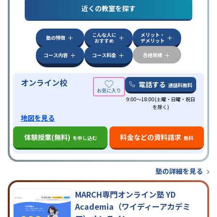
特徴
近くの教室を探す
応
自習室あり
こんな人に
メリット・
塾の特徴
おすすめ
デメリット
コース内容
コース料金
合格実績
オンライン校
電話する
通話料無料
9:00～18:00(土曜・日曜・祝日
を除く)
地図を見る
体験授業(無料)
料金などの資料請求
を申し込む
無料
塾の詳細を見る
MARCH専門オンライン塾 YD
Academia（ワイディーアカデミ