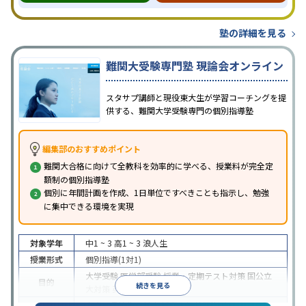
塾の詳細を見る
難関大受験専門塾 現論会オンライン
スタサプ講師と現役東大生が学習コーチングを提
供する、難関大学受験専門の個別指導塾
編集部のおすすめポイント
難関大合格に向けて全教科を効率的に学べる、授業料が完全定
額制の個別指導塾
個別に年間計画を作成、1日単位ですべきことも指示し、勉強
に集中できる環境を実現
対象学年
中1 ~ 3
高1 ~ 3
浪人生
授業形式
個別指導(1対1)
大学受験
医学部受験
授業・定期テスト対策
国公立
目的
続きを見る
大対策
英検(英語検定)対策
中高一貫校生に対応
授業の振替可能
オンライン対