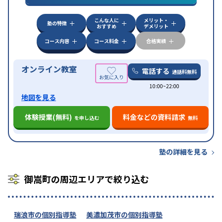
漢検(漢字検定)対策
数学特化対策
英語・英会話特化
対策
その他科目別特化対策
こんな人に
メリット・
中高一貫校生に対応
授業の振替可能
不登校生に対
塾の特徴
おすすめ
デメリット
特徴
応
オンライン対応
1科目から受講可能
季節講習の
みの受講可
自習室あり
コース内容
コース料金
合格実績
オンライン教室
電話する
通話料無料
10:00~22:00
地図を見る
体験授業(無料)
料金などの資料請求
を申し込む
無料
塾の詳細を見る
御嵩町の周辺エリアで絞り込む
瑞浪市の個別指導塾
美濃加茂市の個別指導塾