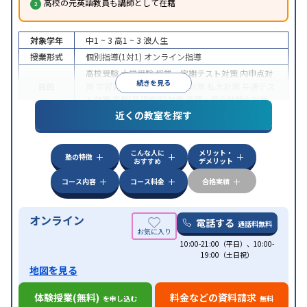
高校の元英語教員も講師として在籍
対象学年
中1 ~ 3
高1 ~ 3
浪人生
授業形式
個別指導(1対1)
オンライン指導
高校受験
大学受験
授業・定期テスト対策
内申点対
続きを見る
目的
策
学習習慣の定着
国公立大対策
私大対策
共通テス
ト対策
英検(英語検定)対策
英語・英会話特化対策
近くの教室を探す
中高一貫校生に対応
授業の振替可能
不登校生に対
特徴
応
学習にPC・タブレットを利用
オンライン対応
1
科目から受講可能
こんな人に
メリット・
塾の特徴
おすすめ
デメリット
コース内容
コース料金
合格実績
オンライン
電話する
通話料無料
10:00-21:00（平日）、10:00-
19:00（土日祝）
地図を見る
体験授業(無料)
料金などの資料請求
を申し込む
無料