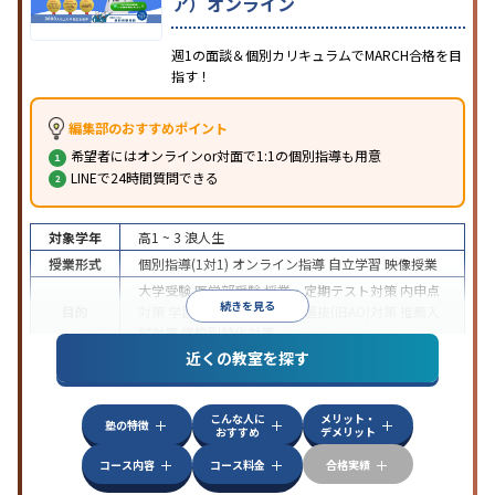
ア）オンライン
週1の面談＆個別カリキュラムでMARCH合格を目
指す！
編集部のおすすめポイント
希望者にはオンラインor対面で1:1の個別指導も用意
LINEで24時間質問できる
対象学年
高1 ~ 3
浪人生
授業形式
個別指導(1対1)
オンライン指導
自立学習
映像授業
大学受験
医学部受験
授業・定期テスト対策
内申点
続きを見る
目的
対策
学習習慣の定着
総合型選抜(旧AO)対策
推薦入
試対策
学校別特化対策
近くの教室を探す
中高一貫校生に対応
授業の振替可能
不登校生に対
特徴
応
学習にPC・タブレットを利用
オンライン対応
1
科目から受講可能
こんな人に
メリット・
塾の特徴
おすすめ
デメリット
コース内容
コース料金
合格実績