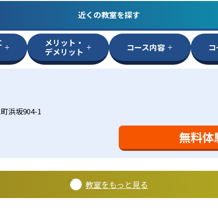
近くの教室を探す
に
メリット・
コース内容
コ
デメリット
浜坂904-1
無料体
教室をもっと見る