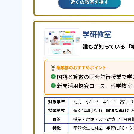
近くの教室を探す
学研教室
誰もが知っている「
編集部のおすすめポイント
国語と算数の同時並行授業で学
新聞活用探究コース、科学教室
対象学年
幼児
小1 ~ 6
中1 ~ 3
高1 ~ 3
授業形式
個別指導(1対1)
個別指導(1対2~
目的
授業・定期テスト対策
学習習
特徴
不登校生に対応
学習にPC・