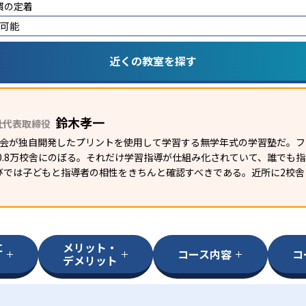
慣の定着
講可能
近くの教室を探す
鈴木孝一
社代表取締役
研究会が独自開発したプリントを使用して学習する無学年式の学習塾だ。
外0.8万校舎にのぼる。それだけ学習指導が仕組み化されていて、誰でも
びでは子どもと指導者の相性をきちんと確認すべきである。近所に2校舎
に
メリット・
コース内容
コ
デメリット