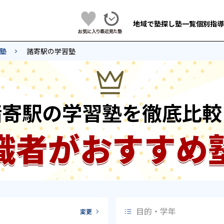
地域で塾探し
塾一覧
個別指導
塾
諸寄駅の学習塾
諸寄駅の学習塾を徹底比較
識者がおすすめ
目的・学年
変更