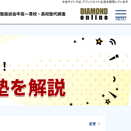
塾
座談会
中高一貫校・高校
塾代調査
！
塾を解説
変更