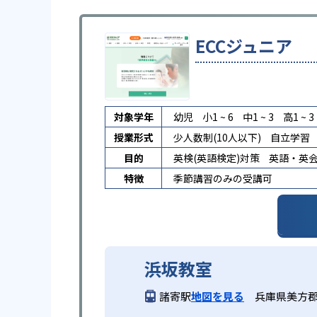
ECCジュニア
対象学年
幼児
小1 ~ 6
中1 ~ 3
高1 ~ 3
授業形式
少人数制(10人以下)
自立学習
目的
英検(英語検定)対策
英語・英
特徴
季節講習のみの受講可
浜坂教室
諸寄駅
地図を見る
兵庫県美方