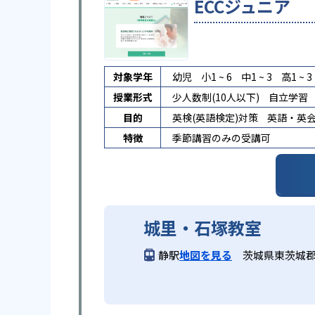
ECCジュニア
対象学年
幼児
小1 ~ 6
中1 ~ 3
高1 ~ 3
授業形式
少人数制(10人以下)
自立学習
目的
英検(英語検定)対策
英語・英
特徴
季節講習のみの受講可
城里・石塚教室
静駅
地図を見る
茨城県東茨城郡城