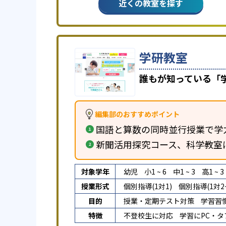
近くの教室を探す
学研教室
誰もが知っている「
編集部のおすすめポイント
国語と算数の同時並行授業で学
新聞活用探究コース、科学教室
対象学年
幼児
小1 ~ 6
中1 ~ 3
高1 ~ 3
授業形式
個別指導(1対1)
個別指導(1対2~
目的
授業・定期テスト対策
学習習
特徴
不登校生に対応
学習にPC・