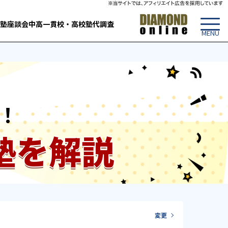
塾
座談会
中高一貫校・高校
塾代調査
！
塾を解説
変更