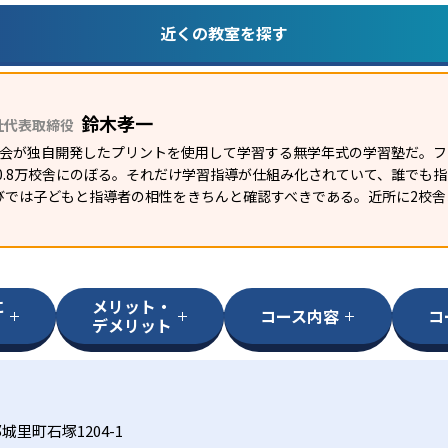
近くの教室を探す
鈴木孝一
社代表取締役
研究会が独自開発したプリントを使用して学習する無学年式の学習塾だ。
外0.8万校舎にのぼる。それだけ学習指導が仕組み化されていて、誰でも
びでは子どもと指導者の相性をきちんと確認すべきである。近所に2校舎
に
メリット・
コース内容
コ
デメリット
里町石塚1204-1