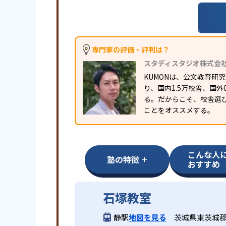
専門家の評価・評判は？
スタディスタジオ株式会
KUMONは、公文教育
り、国内1.5万校舎、国
る。だからこそ、校舎選
ことをオススメする。
こんな人
塾の特徴
おすすめ
石塚教室
静駅
地図を見る
茨城県東茨城郡城