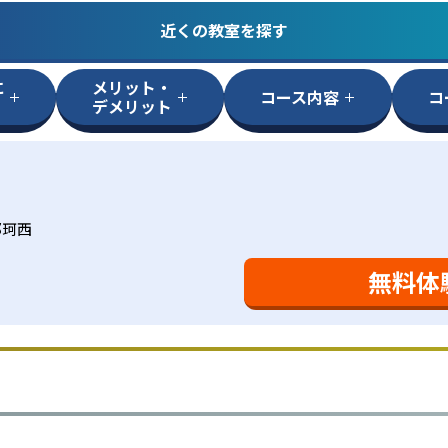
近くの教室を探す
に
メリット・
コース内容
コ
デメリット
那珂西
無料体