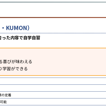
・KUMON）
合った内容で自学自習
る喜びが味わえる
り学習ができる
慣の定着
講可能