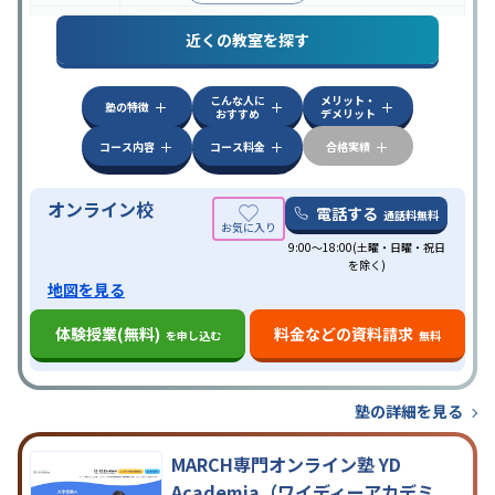
中高一貫校生に対応
授業の振替可能
オンライン対
特徴
近くの教室を探す
応
自習室あり
こんな人に
メリット・
塾の特徴
おすすめ
デメリット
コース内容
コース料金
合格実績
オンライン校
電話する
通話料無料
9:00～18:00(土曜・日曜・祝日
を除く)
地図を見る
体験授業(無料)
料金などの資料請求
を申し込む
無料
塾の詳細を見る
MARCH専門オンライン塾 YD
Academia（ワイディーアカデミ