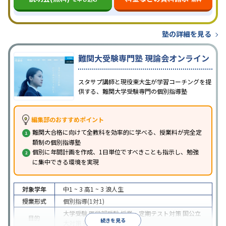
塾の詳細を見る
難関大受験専門塾 現論会オンライン
スタサプ講師と現役東大生が学習コーチングを提
供する、難関大学受験専門の個別指導塾
編集部のおすすめポイント
難関大合格に向けて全教科を効率的に学べる、授業料が完全定
額制の個別指導塾
個別に年間計画を作成、1日単位ですべきことも指示し、勉強
に集中できる環境を実現
対象学年
中1 ~ 3
高1 ~ 3
浪人生
授業形式
個別指導(1対1)
大学受験
医学部受験
授業・定期テスト対策
国公立
目的
続きを見る
大対策
英検(英語検定)対策