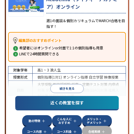
ア）オンライン
週1の面談＆個別カリキュラムでMARCH合格を目
指す！
編集部のおすすめポイント
希望者にはオンラインor対面で1:1の個別指導も用意
LINEで24時間質問できる
対象学年
高1 ~ 3
浪人生
授業形式
個別指導(1対1)
オンライン指導
自立学習
映像授業
大学受験
医学部受験
授業・定期テスト対策
内申点
続きを見る
目的
対策
学習習慣の定着
総合型選抜(旧AO)対策
推薦入
試対策
学校別特化対策
近くの教室を探す
中高一貫校生に対応
授業の振替可能
不登校生に対
特徴
応
学習にPC・タブレットを利用
オンライン対応
1
科目から受講可能
こんな人に
メリット・
塾の特徴
おすすめ
デメリット
コース内容
コース料金
合格実績