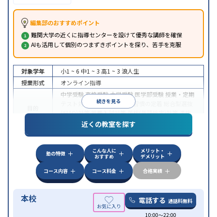
編集部のおすすめポイント
難関大学の近くに指導センターを設けて優秀な講師を確保
AIも活用して個別のつまずきポイントを探り、苦手を克服
対象学年
小1 ~ 6
中1 ~ 3
高1 ~ 3
浪人生
授業形式
オンライン指導
中学受験
高校受験
大学受験
医学部受験
授業・定期
続きを見る
テスト対策
内申点対策
学習習慣の定着
総合型選抜
目的
(旧AO)対策
推薦入試対策
英検(英語検定)対策
漢検
(漢字検定)対策
近くの教室を探す
中高一貫校生に対応
成績保証制度あり
授業の振替
特徴
可能
不登校生に対応
学習にPC・タブレットを利用
こんな人に
メリット・
オンライン対応
1科目から受講可能
塾の特徴
おすすめ
デメリット
コース内容
コース料金
合格実績
本校
電話する
通話料無料
10:00〜22:00