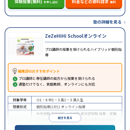
体験授業(無料)
料金などの資料請求
を申し込む
無料
塾の詳細を見る
ZeZeHiHi Schoolオンライン
プロ講師の授業を受けられるハイブリッド個別指
導
編集部のおすすめポイント
プロ講師と専任講師の両方から授業を受けられる
通塾だけでなく、家庭教師、オンラインにも対応
対象学年
小1 ~ 6
中1 ~ 3
高1 ~ 3
浪人生
授業形式
個別指導(1対1)
オンライン指導
中学受験
高校受験
大学受験
医学部受験
授業・定期
続きを見る
テスト対策
内申点対策
学習習慣の定着
総合型選抜
(旧AO)対策
推薦入試対策
学校別特化対策
国公立大
目的