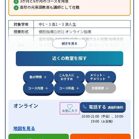
3か月と6か月のコースを用意
高校の元英語教員も講師として在籍
対象学年
中1 ~ 3
高1 ~ 3
浪人生
授業形式
個別指導(1対1)
オンライン指導
高校受験
大学受験
授業・定期テスト対策
内申点対
続きを見る
目的
策
学習習慣の定着
国公立大対策
私大対策
共通テス
ト対策
英検(英語検定)対策
英語・英会話特化対策
近くの教室を探す
中高一貫校生に対応
授業の振替可能
不登校生に対
特徴
応
学習にPC・タブレットを利用
オンライン対応
1
科目から受講可能
こんな人に
メリット・
塾の特徴
おすすめ
デメリット
コース内容
コース料金
合格実績
オンライン
電話する
通話料無料
10:00-21:00（平日）、10:00-
19:00（土日祝）
地図を見る