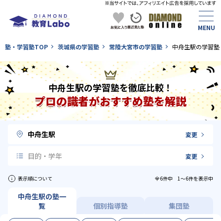
塾・学習塾TOP
茨城県の学習塾
常陸大宮市の学習塾
中舟生駅の学習塾
中舟生駅の学習塾を徹底比較！
プロの識者がおすすめ塾を解説
中舟生駅
変更
目的・学年
変更
表示順について
全6件中 1〜6件を表示中
中舟生駅の塾一
覧
個別指導塾
集団塾