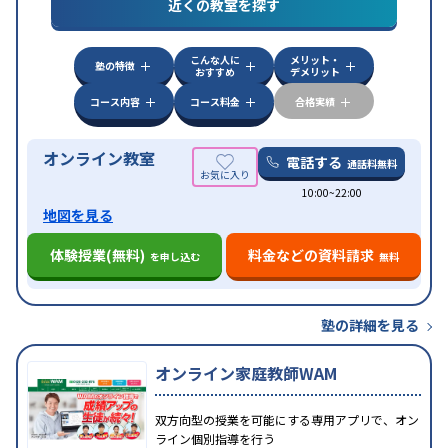
対策
私大対策
共通テスト対策
英検(英語検定)対策
近くの教室を探す
漢検(漢字検定)対策
数学特化対策
英語・英会話特化
対策
その他科目別特化対策
こんな人に
メリット・
中高一貫校生に対応
授業の振替可能
不登校生に対
塾の特徴
おすすめ
デメリット
特徴
応
オンライン対応
1科目から受講可能
季節講習の
みの受講可
自習室あり
コース内容
コース料金
合格実績
オンライン教室
電話する
通話料無料
10:00~22:00
地図を見る
体験授業(無料)
料金などの資料請求
を申し込む
無料
塾の詳細を見る
オンライン家庭教師WAM
双方向型の授業を可能にする専用アプリで、オン
ライン個別指導を行う