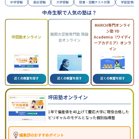
中学受験
高校受験
大学受験
授業・定期テスト対策
学習習慣の
中舟生駅で人気の塾は？
MARCH専門オンライ
ン塾 YD
難関大受験専門塾 現論
坪田塾オンライン
Academia（ワイディ
会オンライン
ーアカデミア）オンラ
イン
近くの教室を探す
近くの教室を探す
近くの教室を探す
坪田塾オンライン
1年で偏差値を40上げて慶応大学に現役合格した
ビリギャルのモデルとなった個別指導塾
編集部のおすすめポイント