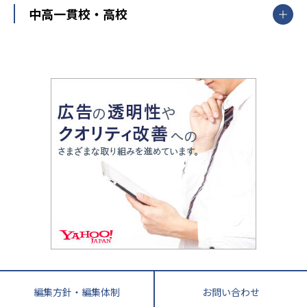
東進ハイスクール
中部
開成番長直伝！子どもの受験を成功させる方法
中高一貫校・高校
大学受験
武田塾
愛知県
静岡県
岐阜県
三重県
長野県
令和時代の失敗しない塾選び
資格取得・学び直し
山梨県
2020年代の教育
中学入試最前線
教育費・塾代
中学受験最前線
近畿
てら先生の教育業界基本メソッド
座談会
大学入試改革
大阪府
運動と遊びを考える
兵庫県
京都府
奈良県
和歌山県
教育全般
親子で極める家庭学習
滋賀県
令和の大学受験は情報戦！
大学受験塾の選び方
ママテクエグザム
情報Ⅰ、数学が苦手な人注目！最短距離の学力
中学受験に熱心な市区町村ランキング
中国
進化する中高一貫校・高校
アップ法
小学校受験
鳥取県
島根県
岡山県
広島県
山口県
悩み多き「大学受験」相談室
家庭教師
四国
英語・英会話・英検対策
徳島県
香川県
愛媛県
高知県
小学校教師が解説！中学受験のリアル
教育ニュース最前線
九州・沖縄
教育ジャーナリストが徹底解説！ 大学受験の羅
福岡県
佐賀県
長崎県
熊本県
大分県
針盤
宮崎県
鹿児島県
沖縄県
編集方針・編集体制
お問い合わせ