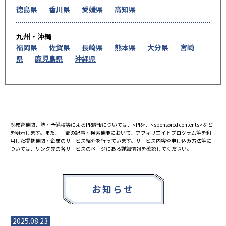
徳島県
香川県
愛媛県
高知県
九州・沖縄
福岡県
佐賀県
長崎県
熊本県
大分県
宮崎
県
鹿児島県
沖縄県
※教育機関、塾・予備校等によるPR情報については、<PR>、<sponsored contents>など
を明示します。また、一部の記事・検索機能において、アフィリエイトプログラム等を利
用した提携機関・企業のサービス紹介を行っています。サービス内容や申し込み方法等に
ついては、リンク先の各サービスのページにある詳細情報を確認してください。
お知らせ
2025.08.23