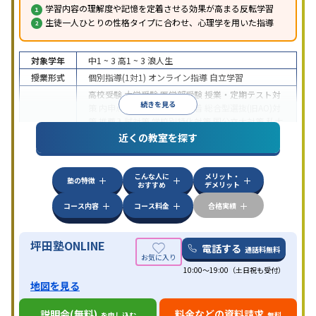
学習内容の理解度や記憶を定着させる効果が高まる反転学習
生徒一人ひとりの性格タイプに合わせ、心理学を用いた指導
対象学年
中1 ~ 3
高1 ~ 3
浪人生
授業形式
個別指導(1対1)
オンライン指導
自立学習
高校受験
大学受験
医学部受験
授業・定期テスト対
続きを見る
策
内申点対策
学習習慣の定着
総合型選抜(旧AO)対
策
推薦入試対策
学校別特化対策
国公立大対策
私大
目的
対策
共通テスト対策
英検(英語検定)対策
漢検(漢字
近くの教室を探す
検定)対策
数学特化対策
英語・英会話特化対策
その
他科目別特化対策
こんな人に
メリット・
中高一貫校生に対応
授業の振替可能
不登校生に対
塾の特徴
おすすめ
デメリット
応
学習にPC・タブレットを利用
オンライン対応
1
特徴
科目から受講可能
季節講習のみの受講可
発達障害
コース内容
コース料金
合格実績
の子どもに対応
坪田塾ONLINE
電話する
通話料無料
10:00～19:00（土日祝も受付）
地図を見る
説明会(無料)
料金などの資料請求
を申し込む
無料