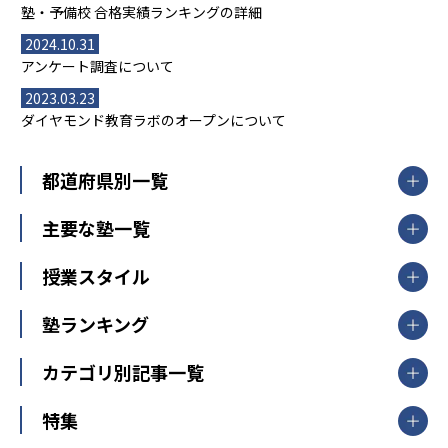
塾・予備校 合格実績ランキングの詳細
2024.10.31
アンケート調査について
2023.03.23
ダイヤモンド教育ラボのオープンについて
都道府県別一覧
北海道・東北
主要な塾一覧
北海道
青森県
岩手県
宮城県
秋田県
【掲載塾一覧を見る】
授業スタイル
山形県
福島県
臨海セミナー
関東
個別指導
塾ランキング
東京個別指導学院
東京都
神奈川県
埼玉県
千葉県
茨城県
集団授業
個別指導塾TOMAS
栃木県
群馬県
中学受験ランキング
カテゴリ別記事一覧
オンライン指導
明光義塾
大学受験ランキング
北陸
映像授業
ナビ個別指導学院
中学受験
特集
新潟県
富山県
石川県
福井県
個別教室のトライ
高校受験