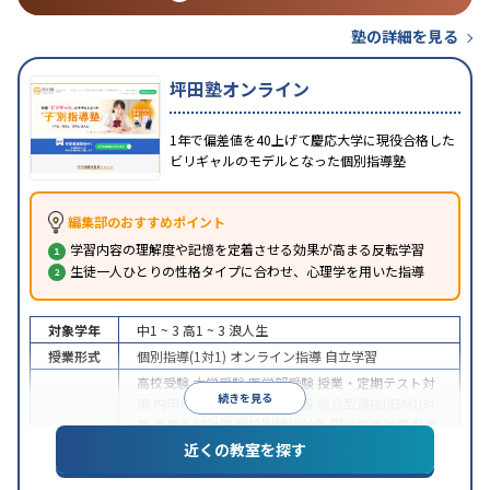
塾の詳細を見る
坪田塾オンライン
1年で偏差値を40上げて慶応大学に現役合格した
ビリギャルのモデルとなった個別指導塾
編集部のおすすめポイント
学習内容の理解度や記憶を定着させる効果が高まる反転学習
生徒一人ひとりの性格タイプに合わせ、心理学を用いた指導
対象学年
中1 ~ 3
高1 ~ 3
浪人生
授業形式
個別指導(1対1)
オンライン指導
自立学習
高校受験
大学受験
医学部受験
授業・定期テスト対
続きを見る
策
内申点対策
学習習慣の定着
総合型選抜(旧AO)対
策
推薦入試対策
学校別特化対策
国公立大対策
私大
目的
対策
共通テスト対策
英検(英語検定)対策
漢検(漢字
近くの教室を探す
検定)対策
数学特化対策
英語・英会話特化対策
その
他科目別特化対策