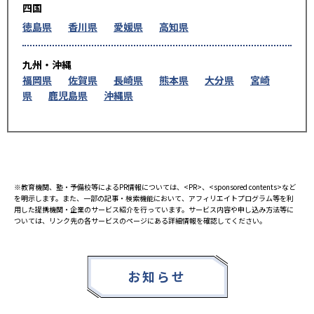
四国
徳島県
香川県
愛媛県
高知県
九州・沖縄
福岡県
佐賀県
長崎県
熊本県
大分県
宮崎
県
鹿児島県
沖縄県
※教育機関、塾・予備校等によるPR情報については、<PR>、<sponsored contents>など
を明示します。また、一部の記事・検索機能において、アフィリエイトプログラム等を利
用した提携機関・企業のサービス紹介を行っています。サービス内容や申し込み方法等に
ついては、リンク先の各サービスのページにある詳細情報を確認してください。
お知らせ