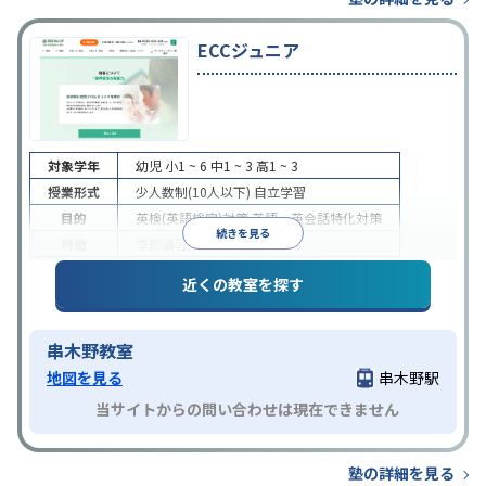
ECCジュニア
対象学年
幼児
小1 ~ 6
中1 ~ 3
高1 ~ 3
授業形式
少人数制(10人以下)
自立学習
目的
英検(英語検定)対策
英語・英会話特化対策
続きを見る
特徴
季節講習のみの受講可
近くの教室を探す
串木野教室
地図を見る
串木野駅
当サイトからの問い合わせは現在できません
塾の詳細を見る