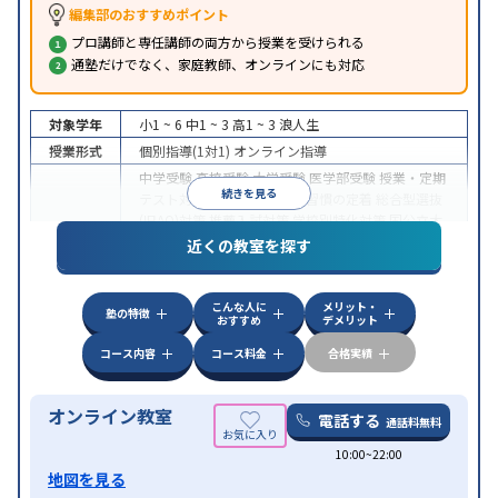
編集部のおすすめポイント
プロ講師と専任講師の両方から授業を受けられる
通塾だけでなく、家庭教師、オンラインにも対応
対象学年
小1 ~ 6
中1 ~ 3
高1 ~ 3
浪人生
授業形式
個別指導(1対1)
オンライン指導
中学受験
高校受験
大学受験
医学部受験
授業・定期
続きを見る
テスト対策
内申点対策
学習習慣の定着
総合型選抜
(旧AO)対策
推薦入試対策
学校別特化対策
国公立大
目的
対策
私大対策
共通テスト対策
英検(英語検定)対策
近くの教室を探す
漢検(漢字検定)対策
数学特化対策
英語・英会話特化
対策
その他科目別特化対策
こんな人に
メリット・
中高一貫校生に対応
授業の振替可能
不登校生に対
塾の特徴
おすすめ
デメリット
特徴
応
オンライン対応
1科目から受講可能
季節講習の
みの受講可
自習室あり
コース内容
コース料金
合格実績
オンライン教室
電話する
通話料無料
10:00~22:00
地図を見る