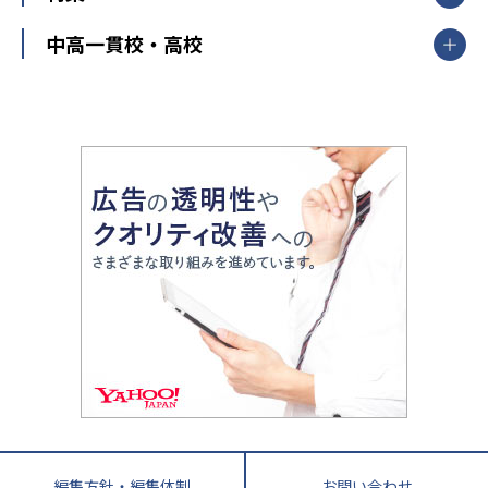
高校受験
東進ハイスクール
中部
開成番長直伝！子どもの受験を成功させる方法
中高一貫校・高校
大学受験
武田塾
愛知県
静岡県
岐阜県
三重県
長野県
令和時代の失敗しない塾選び
資格取得・学び直し
山梨県
2020年代の教育
中学入試最前線
教育費・塾代
中学受験最前線
近畿
てら先生の教育業界基本メソッド
座談会
大学入試改革
大阪府
運動と遊びを考える
兵庫県
京都府
奈良県
和歌山県
教育全般
親子で極める家庭学習
滋賀県
令和の大学受験は情報戦！
大学受験塾の選び方
ママテクエグザム
情報Ⅰ、数学が苦手な人注目！最短距離の学力
中学受験に熱心な市区町村ランキング
中国
進化する中高一貫校・高校
アップ法
小学校受験
鳥取県
島根県
岡山県
広島県
山口県
悩み多き「大学受験」相談室
家庭教師
四国
英語・英会話・英検対策
徳島県
香川県
愛媛県
高知県
小学校教師が解説！中学受験のリアル
教育ニュース最前線
九州・沖縄
教育ジャーナリストが徹底解説！ 大学受験の羅
福岡県
佐賀県
長崎県
熊本県
大分県
針盤
宮崎県
鹿児島県
沖縄県
編集方針・編集体制
お問い合わせ