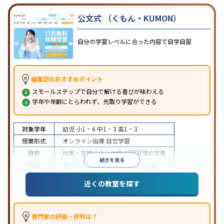
公文式 （くもん・KUMON）
自分の学習レベルに合った内容で自学自習
編集部のおすすめポイント
スモールステップで自分で解ける喜びが味わえる
学年や年齢にとらわれず、先取り学習ができる
対象学年
幼児
小1 ~ 6
中1 ~ 3
高1 ~ 3
授業形式
オンライン指導
自立学習
目的
授業・定期テスト対策
学習習慣の定着
続きを見る
特徴
オンライン対応
1科目から受講可能
近くの教室を探す
専門家の評価・評判は？