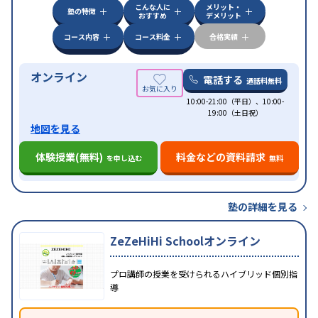
こんな人に
メリット・
塾の特徴
おすすめ
デメリット
コース内容
コース料金
合格実績
オンライン
電話する
通話料無料
10:00-21:00（平日）、10:00-
19:00（土日祝）
地図を見る
体験授業(無料)
料金などの資料請求
を申し込む
無料
塾の詳細を見る
ZeZeHiHi Schoolオンライン
プロ講師の授業を受けられるハイブリッド個別指
導