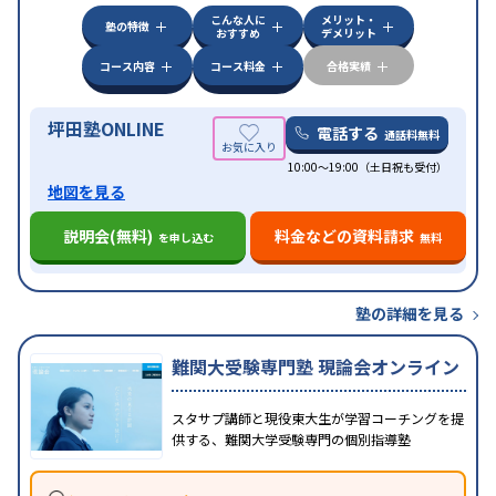
こんな人に
メリット・
中高一貫校生に対応
授業の振替可能
不登校生に対
塾の特徴
おすすめ
デメリット
応
学習にPC・タブレットを利用
オンライン対応
1
特徴
科目から受講可能
季節講習のみの受講可
発達障害
コース内容
コース料金
合格実績
の子どもに対応
坪田塾ONLINE
電話する
通話料無料
10:00～19:00（土日祝も受付）
地図を見る
説明会(無料)
料金などの資料請求
を申し込む
無料
塾の詳細を見る
難関大受験専門塾 現論会オンライン
スタサプ講師と現役東大生が学習コーチングを提
供する、難関大学受験専門の個別指導塾