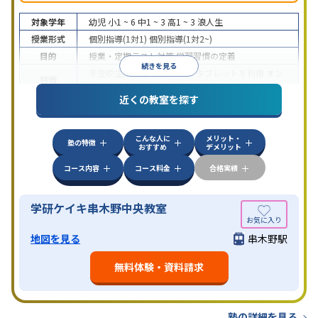
対象学年
幼児
小1 ~ 6
中1 ~ 3
高1 ~ 3
浪人生
授業形式
個別指導(1対1)
個別指導(1対2~)
目的
授業・定期テスト対策
学習習慣の定着
続きを見る
不登校生に対応
学習にPC・タブレットを利用
オン
特徴
ライン対応
近くの教室を探す
こんな人に
メリット・
塾の特徴
おすすめ
デメリット
コース内容
コース料金
合格実績
学研ケイキ串木野中央教室
地図を見る
串木野駅
無料体験・資料請求
塾の詳細を見る