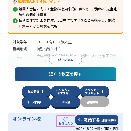
編集部のおすすめポイント
難関大合格に向けて全教科を効率的に学べる、授業料が完全定
額制の個別指導塾
個別に年間計画を作成、1日単位ですべきことも指示し、勉強
に集中できる環境を実現
対象学年
中1 ~ 3
高1 ~ 3
浪人生
授業形式
個別指導(1対1)
大学受験
医学部受験
授業・定期テスト対策
国公立
目的
続きを見る
大対策
英検(英語検定)対策
中高一貫校生に対応
授業の振替可能
オンライン対
特徴
近くの教室を探す
応
自習室あり
こんな人に
メリット・
塾の特徴
おすすめ
デメリット
コース内容
コース料金
合格実績
オンライン校
電話する
通話料無料
9:00～18:00(土曜・日曜・祝日