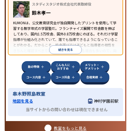
スタディスタジオ株式会社代表取締役
鈴木孝一
KUMONは、公文教育研究会が独自開発したプリントを使用して学
習する無学年式の学習塾だ。フランチャイズ展開で校舎数を伸ば
しており、国内1.5万校舎、国外0.8万校舎にのぼる。それだけ学習
指導が仕組み化されていて、誰でも指導できるようになっているこ
とがわかる。だからこそ、校舎選びでは子どもと指導者の相性を
続きを見る
きちんと確認すべきである。近所に2校舎ある場合も多いので、両
方見学してみることをオススメする。
こんな人に
メリット・
塾の特徴
おすすめ
デメリット
コース内容
コース料金
合格実績
串木野照島教室
地図を見る
神村学園前駅
当サイトからの問い合わせは現在できません
教室をもっと見る