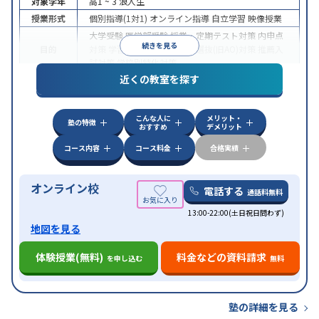
対象学年
高1 ~ 3
浪人生
授業形式
個別指導(1対1)
オンライン指導
自立学習
映像授業
大学受験
医学部受験
授業・定期テスト対策
内申点
続きを見る
目的
対策
学習習慣の定着
総合型選抜(旧AO)対策
推薦入
試対策
学校別特化対策
近くの教室を探す
中高一貫校生に対応
授業の振替可能
不登校生に対
特徴
応
学習にPC・タブレットを利用
オンライン対応
1
科目から受講可能
こんな人に
メリット・
塾の特徴
おすすめ
デメリット
コース内容
コース料金
合格実績
オンライン校
電話する
通話料無料
13:00-22:00(土日祝日問わず)
地図を見る
体験授業(無料)
料金などの資料請求
を申し込む
無料
塾の詳細を見る