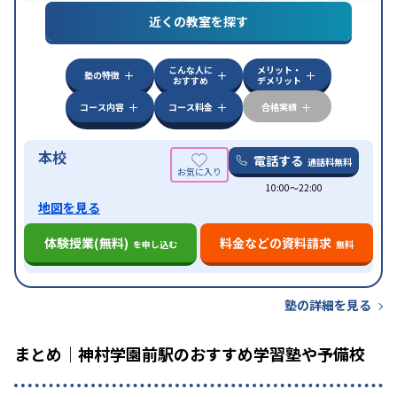
(旧AO)対策
推薦入試対策
英検(英語検定)対策
漢検
(漢字検定)対策
近くの教室を探す
中高一貫校生に対応
成績保証制度あり
授業の振替
特徴
可能
不登校生に対応
学習にPC・タブレットを利用
こんな人に
メリット・
オンライン対応
1科目から受講可能
塾の特徴
おすすめ
デメリット
コース内容
コース料金
合格実績
本校
電話する
通話料無料
10:00〜22:00
地図を見る
体験授業(無料)
料金などの資料請求
を申し込む
無料
塾の詳細を見る
まとめ｜神村学園前駅のおすすめ学習塾や予備校