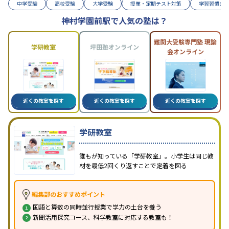
中学受験
高校受験
大学受験
授業・定期テスト対策
学習習慣の
神村学園前駅で人気の塾は？
難関大受験専門塾 現論
学研教室
坪田塾オンライン
会オンライン
近くの教室を探す
近くの教室を探す
近くの教室を探す
学研教室
誰もが知っている「学研教室」。小学生は同じ教
材を最低2回くり返すことで定着を図る
編集部のおすすめポイント
国語と算数の同時並行授業で学力の土台を養う
新聞活用探究コース、科学教室に対応する教室も！