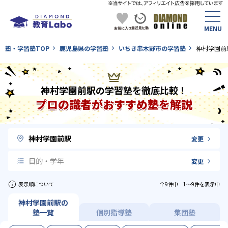
塾・学習塾TOP
鹿児島県の学習塾
いちき串木野市の学習塾
神村学園前
神村学園前駅の学習塾を徹底比較！
プロの識者がおすすめ塾を解説
神村学園前駅
変更
目的・学年
変更
表示順について
全9件中 1〜9件を表示中
神村学園前駅の
塾一覧
個別指導塾
集団塾