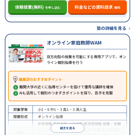
体験授業(無料)
料金などの資料請求
を申し込む
無料
塾の詳細を見る
オンライン家庭教師WAM
双方向型の授業を可能にする専用アプリで、オン
ライン個別指導を行う
編集部のおすすめポイント
難関大学の近くに指導センターを設けて優秀な講師を確保
AIも活用して個別のつまずきポイントを探り、苦手を克服
対象学年
小1 ~ 6
中1 ~ 3
高1 ~ 3
浪人生
授業形式
オンライン指導
中学受験
高校受験
大学受験
医学部受験
授業・定期
続きを見る
テスト対策
内申点対策
学習習慣の定着
総合型選抜
目的