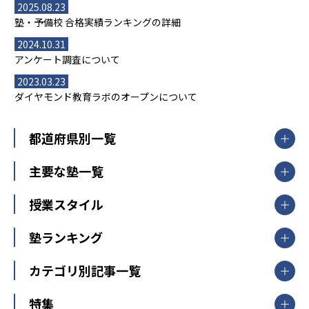
2025.08.23
塾・予備校 合格実績ランキングの詳細
2024.10.31
アンケート調査について
2023.03.23
ダイヤモンド教育ラボのオープンについて
都道府県別一覧
北海道・東北
主要な塾一覧
北海道
青森県
岩手県
宮城県
秋田県
【掲載塾一覧を見る】
授業スタイル
山形県
福島県
臨海セミナー
関東
個別指導
塾ランキング
東京個別指導学院
東京都
神奈川県
埼玉県
千葉県
茨城県
集団授業
個別指導塾TOMAS
栃木県
群馬県
中学受験ランキング
カテゴリ別記事一覧
オンライン指導
明光義塾
大学受験ランキング
北陸
映像授業
ナビ個別指導学院
中学受験
特集
新潟県
富山県
石川県
福井県
個別教室のトライ