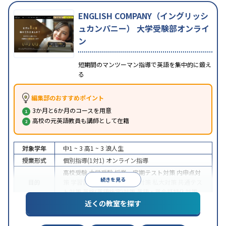
ENGLISH COMPANY（イングリッシ
ュカンパニー） 大学受験部オンライ
ン
短期間のマンツーマン指導で英語を集中的に鍛え
る
編集部のおすすめポイント
3か月と6か月のコースを用意
高校の元英語教員も講師として在籍
対象学年
中1 ~ 3
高1 ~ 3
浪人生
授業形式
個別指導(1対1)
オンライン指導
高校受験
大学受験
授業・定期テスト対策
内申点対
続きを見る
目的
策
学習習慣の定着
国公立大対策
私大対策
共通テス
ト対策
英検(英語検定)対策
英語・英会話特化対策
近くの教室を探す
中高一貫校生に対応
授業の振替可能
不登校生に対
特徴
応
学習にPC・タブレットを利用
オンライン対応
1
科目から受講可能