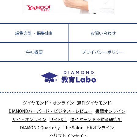
教育ジャーナリストが徹底解説！ 大学受験の羅
福岡県
佐賀県
長崎県
熊本県
大分県
針盤
宮崎県
鹿児島県
沖縄県
編集方針・編集体制
お問い合わせ
会社概要
プライバシーポリシー
ダイヤモンド・オンライン
週刊ダイヤモンド
DIAMONDハーバード・ビジネス・レビュー
書籍オンライン
ザイ・オンライン
ザイFX！
ダイヤモンド不動産研究所
DIAMOND Quarterly
The Salon
HRオンライン
クリプトインサイト