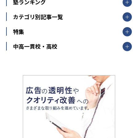
個別指導
塾ランキング
東京個別指導学院
東京都
神奈川県
埼玉県
千葉県
茨城県
集団授業
個別指導塾TOMAS
栃木県
群馬県
中学受験ランキング
カテゴリ別記事一覧
オンライン指導
明光義塾
大学受験ランキング
北陸
映像授業
ナビ個別指導学院
中学受験
特集
新潟県
富山県
石川県
福井県
個別教室のトライ
高校受験
東進ハイスクール
中部
開成番長直伝！子どもの受験を成功させる方法
中高一貫校・高校
大学受験
武田塾
愛知県
静岡県
岐阜県
三重県
長野県
令和時代の失敗しない塾選び
資格取得・学び直し
山梨県
2020年代の教育
中学入試最前線
教育費・塾代
中学受験最前線
近畿
てら先生の教育業界基本メソッド
座談会
大学入試改革
大阪府
運動と遊びを考える
兵庫県
京都府
奈良県
和歌山県
教育全般
親子で極める家庭学習
滋賀県
令和の大学受験は情報戦！
大学受験塾の選び方
ママテクエグザム
情報Ⅰ、数学が苦手な人注目！最短距離の学力
中学受験に熱心な市区町村ランキング
中国
進化する中高一貫校・高校
アップ法
小学校受験
鳥取県
島根県
岡山県
広島県
山口県
悩み多き「大学受験」相談室
家庭教師
四国
英語・英会話・英検対策
徳島県
香川県
愛媛県
高知県
小学校教師が解説！中学受験のリアル
教育ニュース最前線
九州・沖縄