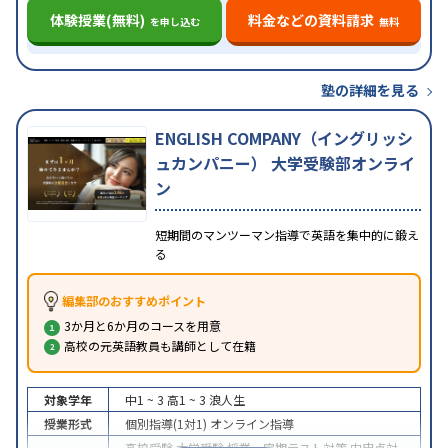
体験授業(無料)
料金などの資料請求
を申し込む
無料
塾の詳細を見る
ENGLISH COMPANY（イングリッシ
ュカンパニー） 大学受験部オンライ
ン
短期間のマンツーマン指導で英語を集中的に鍛え
る
編集部のおすすめポイント
3か月と6か月のコースを用意
高校の元英語教員も講師として在籍
対象学年
中1 ~ 3
高1 ~ 3
浪人生
授業形式
個別指導(1対1)
オンライン指導
高校受験
大学受験
授業・定期テスト対策
内申点対