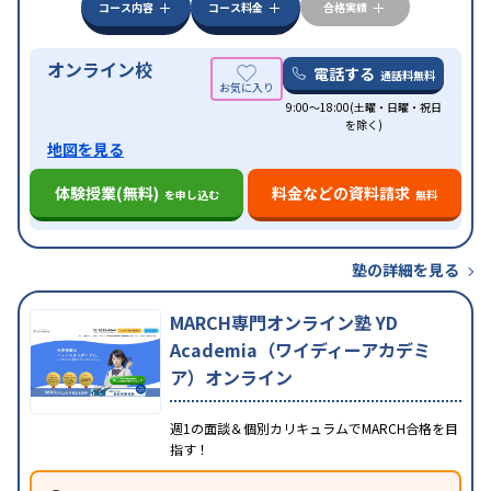
コース内容
コース料金
合格実績
オンライン校
電話する
通話料無料
9:00～18:00(土曜・日曜・祝日
を除く)
地図を見る
体験授業(無料)
料金などの資料請求
を申し込む
無料
塾の詳細を見る
MARCH専門オンライン塾 YD
Academia（ワイディーアカデミ
ア）オンライン
週1の面談＆個別カリキュラムでMARCH合格を目
指す！