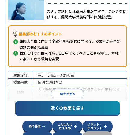
スタサプ講師と現役東大生が学習コーチングを提
供する、難関大学受験専門の個別指導塾
編集部のおすすめポイント
難関大合格に向けて全教科を効率的に学べる、授業料が完全定
額制の個別指導塾
個別に年間計画を作成、1日単位ですべきことも指示し、勉強
に集中できる環境を実現
対象学年
中1 ~ 3
高1 ~ 3
浪人生
授業形式
個別指導(1対1)
大学受験
医学部受験
授業・定期テスト対策
国公立
目的
続きを見る
大対策
英検(英語検定)対策
中高一貫校生に対応
授業の振替可能
オンライン対
特徴
近くの教室を探す
応
自習室あり
こんな人に
メリット・
塾の特徴
おすすめ
デメリット