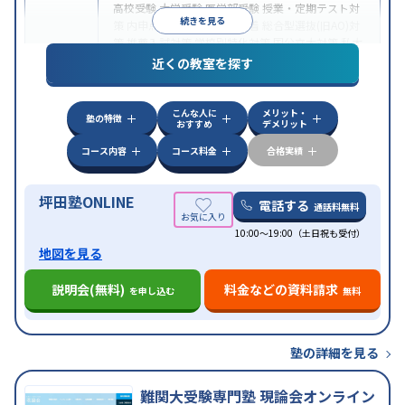
高校受験
大学受験
医学部受験
授業・定期テスト対
続きを見る
策
内申点対策
学習習慣の定着
総合型選抜(旧AO)対
策
推薦入試対策
学校別特化対策
国公立大対策
私大
目的
対策
共通テスト対策
英検(英語検定)対策
漢検(漢字
近くの教室を探す
検定)対策
数学特化対策
英語・英会話特化対策
その
他科目別特化対策
こんな人に
メリット・
中高一貫校生に対応
授業の振替可能
不登校生に対
塾の特徴
おすすめ
デメリット
応
学習にPC・タブレットを利用
オンライン対応
1
特徴
科目から受講可能
季節講習のみの受講可
発達障害
コース内容
コース料金
合格実績
の子どもに対応
坪田塾ONLINE
電話する
通話料無料
10:00～19:00（土日祝も受付）
地図を見る
説明会(無料)
料金などの資料請求
を申し込む
無料
塾の詳細を見る
難関大受験専門塾 現論会オンライン