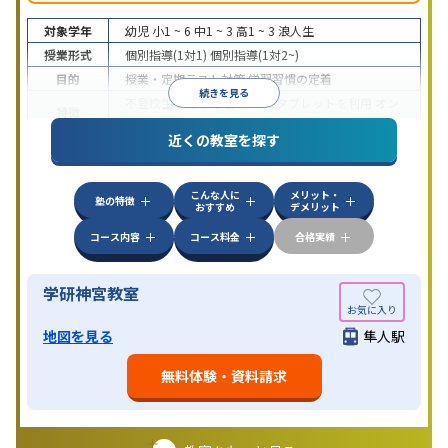
対象学年
幼児
小1 ~ 6
中1 ~ 3
高1 ~ 3
浪人生
授業形式
個別指導(1対1)
個別指導(1対2~)
目的
授業・定期テスト対策
学習習慣の定着
続きを見る
不登校生に対応
学習にPC・タブレットを利用
オン
特徴
ライン対応
近くの教室を探す
こんな人に
メリット・
塾の特徴
おすすめ
デメリット
コース内容
コース料金
合格実績
学研神宮教室
地図を見る
隼人駅
無料体験・資料請求