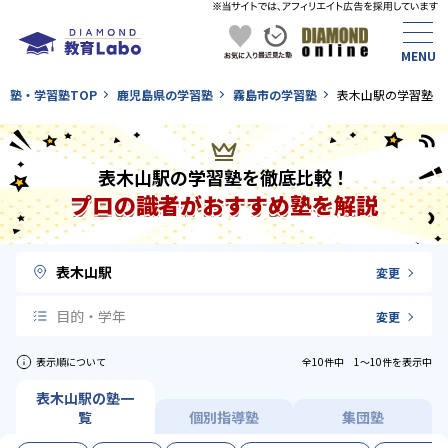
塾・学習塾TOP
鹿児島県の学習塾
霧島市の学習塾
表木山駅の学習塾
表木山駅の学習塾を徹底比較！
プロの識者がおすすめ塾を解説
表木山駅
変更
目的・学年
変更
表示順について
全10件中 1〜10件を表示中
表木山駅の塾一
覧
個別指導塾
集団塾