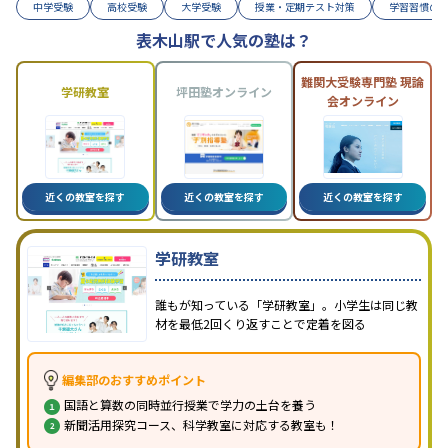
中学受験
高校受験
大学受験
授業・定期テスト対策
学習習慣の
表木山駅で人気の塾は？
難関大受験専門塾 現論
学研教室
坪田塾オンライン
会オンライン
近くの教室を探す
近くの教室を探す
近くの教室を探す
学研教室
誰もが知っている「学研教室」。小学生は同じ教
材を最低2回くり返すことで定着を図る
編集部のおすすめポイント
国語と算数の同時並行授業で学力の土台を養う
新聞活用探究コース、科学教室に対応する教室も！