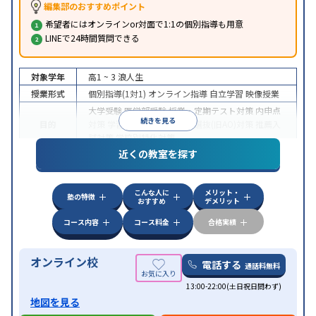
編集部のおすすめポイント
希望者にはオンラインor対面で1:1の個別指導も用意
LINEで24時間質問できる
対象学年
高1 ~ 3
浪人生
授業形式
個別指導(1対1)
オンライン指導
自立学習
映像授業
大学受験
医学部受験
授業・定期テスト対策
内申点
続きを見る
目的
対策
学習習慣の定着
総合型選抜(旧AO)対策
推薦入
試対策
学校別特化対策
近くの教室を探す
中高一貫校生に対応
授業の振替可能
不登校生に対
特徴
応
学習にPC・タブレットを利用
オンライン対応
1
科目から受講可能
こんな人に
メリット・
塾の特徴
おすすめ
デメリット
コース内容
コース料金
合格実績
オンライン校
電話する
通話料無料
13:00-22:00(土日祝日問わず)
地図を見る