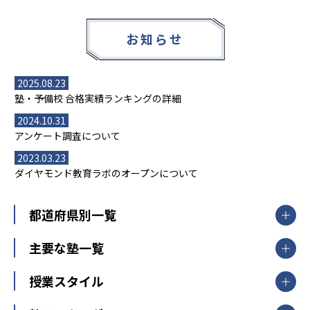
お知らせ
2025.08.23
塾・予備校 合格実績ランキングの詳細
2024.10.31
アンケート調査について
2023.03.23
ダイヤモンド教育ラボのオープンについて
都道府県別一覧
北海道・東北
主要な塾一覧
北海道
青森県
岩手県
宮城県
秋田県
【掲載塾一覧を見る】
授業スタイル
山形県
福島県
臨海セミナー
関東