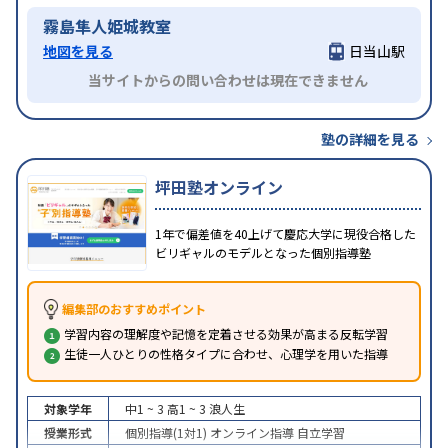
霧島隼人姫城教室
地図を見る
日当山駅
当サイトからの問い合わせは現在できません
塾の詳細を見る
坪田塾オンライン
1年で偏差値を40上げて慶応大学に現役合格した
ビリギャルのモデルとなった個別指導塾
編集部のおすすめポイント
学習内容の理解度や記憶を定着させる効果が高まる反転学習
生徒一人ひとりの性格タイプに合わせ、心理学を用いた指導
対象学年
中1 ~ 3
高1 ~ 3
浪人生
授業形式
個別指導(1対1)
オンライン指導
自立学習