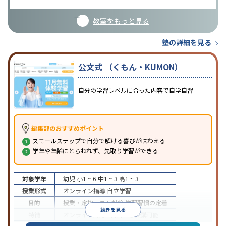
教室をもっと見る
塾の詳細を見る
公文式 （くもん・KUMON）
自分の学習レベルに合った内容で自学自習
編集部のおすすめポイント
スモールステップで自分で解ける喜びが味わえる
学年や年齢にとらわれず、先取り学習ができる
対象学年
幼児
小1 ~ 6
中1 ~ 3
高1 ~ 3
授業形式
オンライン指導
自立学習
目的
授業・定期テスト対策
学習習慣の定着
続きを見る
特徴
オンライン対応
1科目から受講可能