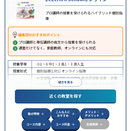
プロ講師の授業を受けられるハイブリッド個別指
導
編集部のおすすめポイント
プロ講師と専任講師の両方から授業を受けられる
通塾だけでなく、家庭教師、オンラインにも対応
対象学年
小1 ~ 6
中1 ~ 3
高1 ~ 3
浪人生
授業形式
個別指導(1対1)
オンライン指導
中学受験
高校受験
大学受験
医学部受験
授業・定期
続きを見る
テスト対策
内申点対策
学習習慣の定着
総合型選抜
(旧AO)対策
推薦入試対策
学校別特化対策
国公立大
目的
対策
私大対策
共通テスト対策
英検(英語検定)対策
近くの教室を探す
漢検(漢字検定)対策
数学特化対策
英語・英会話特化
対策
その他科目別特化対策
こんな人に
メリット・
中高一貫校生に対応
授業の振替可能
不登校生に対
塾の特徴
おすすめ
デメリット
特徴
応
オンライン対応
1科目から受講可能
季節講習の
みの受講可
自習室あり
コース内容
コース料金
合格実績