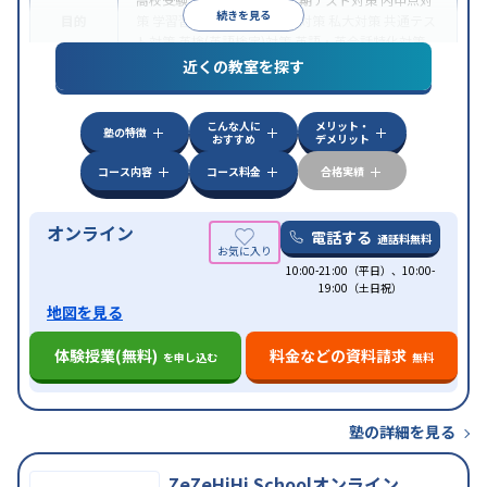
続きを見る
目的
策
学習習慣の定着
国公立大対策
私大対策
共通テス
ト対策
英検(英語検定)対策
英語・英会話特化対策
近くの教室を探す
中高一貫校生に対応
授業の振替可能
不登校生に対
特徴
応
学習にPC・タブレットを利用
オンライン対応
1
科目から受講可能
こんな人に
メリット・
塾の特徴
おすすめ
デメリット
コース内容
コース料金
合格実績
オンライン
電話する
通話料無料
10:00-21:00（平日）、10:00-
19:00（土日祝）
地図を見る
体験授業(無料)
料金などの資料請求
を申し込む
無料
塾の詳細を見る
ZeZeHiHi Schoolオンライン