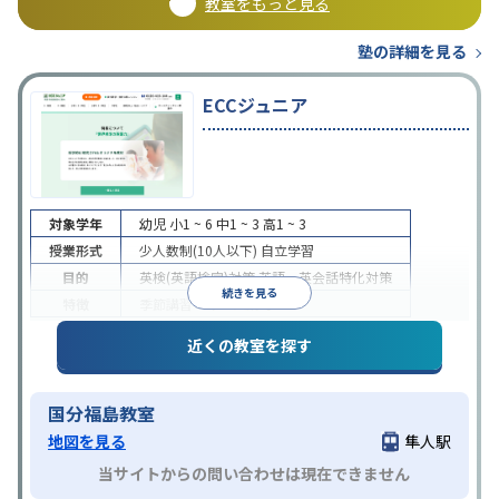
教室をもっと見る
塾の詳細を見る
ECCジュニア
対象学年
幼児
小1 ~ 6
中1 ~ 3
高1 ~ 3
授業形式
少人数制(10人以下)
自立学習
目的
英検(英語検定)対策
英語・英会話特化対策
続きを見る
特徴
季節講習のみの受講可
近くの教室を探す
国分福島教室
地図を見る
隼人駅
当サイトからの問い合わせは現在できません