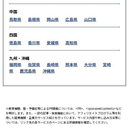
中国
鳥取県
島根県
岡山県
広島県
山口県
四国
徳島県
香川県
愛媛県
高知県
九州・沖縄
福岡県
佐賀県
長崎県
熊本県
大分県
宮崎
県
鹿児島県
沖縄県
※教育機関、塾・予備校等によるPR情報については、<PR>、<sponsored contents>など
を明示します。また、一部の記事・検索機能において、アフィリエイトプログラム等を利
用した提携機関・企業のサービス紹介を行っています。サービス内容や申し込み方法等に
ついては、リンク先の各サービスのページにある詳細情報を確認してください。