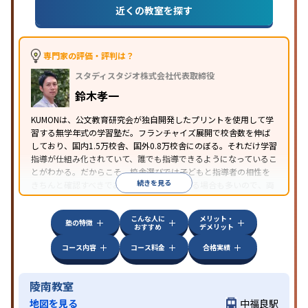
近くの教室を探す
専門家の評価・評判は？
スタディスタジオ株式会社代表取締役
鈴木孝一
KUMONは、公文教育研究会が独自開発したプリントを使用して学
習する無学年式の学習塾だ。フランチャイズ展開で校舎数を伸ば
しており、国内1.5万校舎、国外0.8万校舎にのぼる。それだけ学習
指導が仕組み化されていて、誰でも指導できるようになっているこ
とがわかる。だからこそ、校舎選びでは子どもと指導者の相性を
続きを見る
きちんと確認すべきである。近所に2校舎ある場合も多いので、両
方見学してみることをオススメする。
こんな人に
メリット・
塾の特徴
おすすめ
デメリット
コース内容
コース料金
合格実績
陵南教室
地図を見る
中福良駅