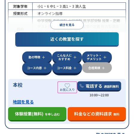
対象学年
小1 ~ 6
中1 ~ 3
高1 ~ 3
浪人生
授業形式
オンライン指導
中学受験
高校受験
大学受験
医学部受験
授業・定期
続きを見る
テスト対策
内申点対策
学習習慣の定着
総合型選抜
目的
(旧AO)対策
推薦入試対策
英検(英語検定)対策
漢検
(漢字検定)対策
近くの教室を探す
中高一貫校生に対応
成績保証制度あり
授業の振替
特徴
可能
不登校生に対応
学習にPC・タブレットを利用
こんな人に
メリット・
オンライン対応
1科目から受講可能
塾の特徴
おすすめ
デメリット
コース内容
コース料金
合格実績
本校
電話する
通話料無料
10:00〜22:00
地図を見る
体験授業(無料)
料金などの資料請求
を申し込む
無料