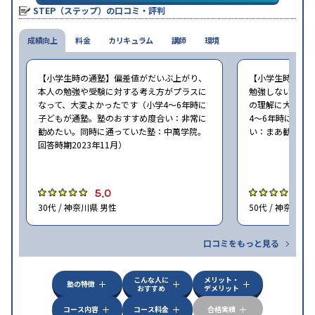
STEP（ステップ）の口コミ・評判
成績向上
料金
カリキュラム
講師
環境
【小学生時の通塾】偏差値がだいぶ上がり、
【小学生時の通
本人の勉強や受験に対する考え方がプラスに
勉強しないので
なって、大変よかったです（小学4〜6年時に
の理解に大いに
子どもが通塾。塾のおすすめ度合い：非常に
4〜6年時に子ど
勧めたい。同時に通っていた塾：中萬学院。
い：まあ勧めたい
回答時期2023年11月）
5.0
5
30代 / 神奈川県 男性
50代 / 神奈川県
口コミをもっと見る
こんな人に
メリット・
塾の特徴
おすすめ
デメリット
コース内容
コース料金
合格実績