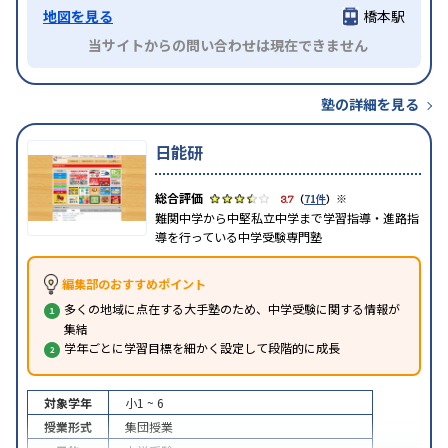
地図を見る
橋本駅
当サイトからの問い合わせは現在できません
塾の詳細を見る
日能研
※
3.7
（
71件
）
難関中学から中堅私立中学まで学習指導・進路指
導を行っている中学受験専門塾
編集部のおすすめポイント
多くの地域に点在する大手塾のため、中学受験に関する情報が
集結
学年ごとに学習目標を細かく設定して段階的に成長
対象学年
小1 ~ 6
授業形式
集団授業