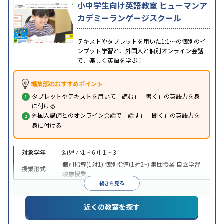
小中学生向け英語教室 ヒューマンア
カデミーランゲージスクール
テキストやタブレットを用いた1:1～の個別のイ
ンプット学習と、外国人と個別オンライン会話
で、楽しく英語を学ぶ！
編集部のおすすめポイント
タブレットやテキストを用いて「読む」「書く」の英語力を身
に付ける
外国人講師とのオンライン会話で「話す」「聞く」の英語力を
身に付ける
対象学年
幼児
小1 ~ 6
中1 ~ 3
個別指導(1対1)
個別指導(1対2~)
集団授業
自立学習
授業形式
映像授業
続きを見る
近くの教室を探す