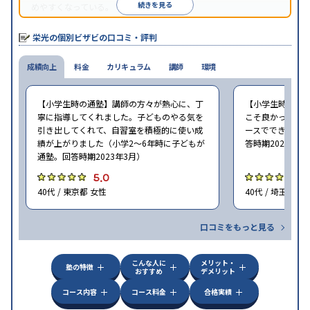
続きを見る
めやすくなっている。
栄光の個別ビザビの口コミ・評判
成績向上
料金
カリキュラム
講師
環境
【小学生時の通塾】講師の方々が熱心に、丁
【小学生時の通
寧に指導してくれました。子どものやる気を
こそ良かった。 
引き出してくれて、自習室を積極的に使い成
ースでできた（小
績が上がりました（小学2〜6年時に子どもが
答時期2023年3
通塾。回答時期2023年3月）
5.0
5
40代 / 東京都 女性
40代 / 埼玉県 女
口コミをもっと見る
こんな人に
メリット・
塾の特徴
おすすめ
デメリット
コース内容
コース料金
合格実績