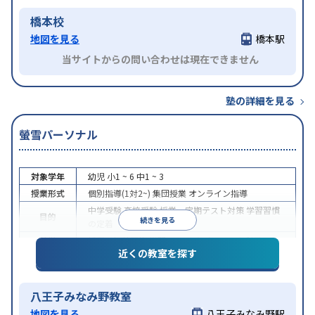
橋本校
地図を見る
橋本駅
当サイトからの問い合わせは現在できません
塾の詳細を見る
螢雪パーソナル
対象学年
幼児
小1 ~ 6
中1 ~ 3
授業形式
個別指導(1対2~)
集団授業
オンライン指導
中学受験
高校受験
授業・定期テスト対策
学習習慣
目的
続きを見る
の定着
特徴
授業の振替可能
学習にPC・タブレットを利用
近くの教室を探す
八王子みなみ野教室
地図を見る
八王子みなみ野駅