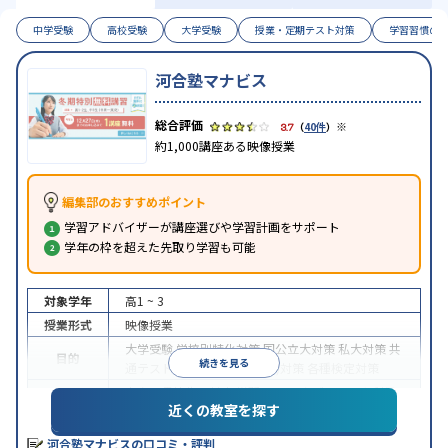
中学受験
高校受験
大学受験
授業・定期テスト対策
学習習慣の
河合塾マナビス
※
3.7
（
40件
）
約1,000講座ある映像授業
編集部のおすすめポイント
学習アドバイザーが講座選びや学習計画をサポート
学年の枠を超えた先取り学習も可能
対象学年
高1 ~ 3
授業形式
映像授業
大学受験
学校別特化対策
国公立大対策
私大対策
共
目的
続きを見る
通テスト対策
英検(英語検定)対策
各種検定対策
中高一貫校生に対応
学習にPC・タブレットを利用
近くの教室を探す
特徴
1科目から受講可能
季節講習のみの受講可
自習室あ
り
河合塾マナビスの口コミ・評判