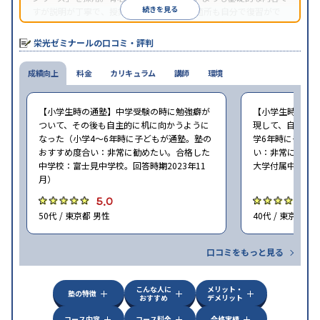
続きを見る
すが説明が丁寧で、授業で分からなかった箇所も自分で復習がで
きます。また、栄光ゼミナールは「のんびりした塾」というイメ
ージもありますが、実際にはキチンと指導をする方針が強まって
栄光ゼミナールの口コミ・評判
いると評判です。Z会傘下でコンプライアンス意識も高く、子供を
安心して預けられるという点も。
成績向上
料金
カリキュラム
講師
環境
【小学生時の通塾】中学受験の時に勉強癖が
【小学生時の通
ついて、その後も自主的に机に向かうように
現して、自ら勉
なった（小学4〜6年時に子どもが通塾。塾の
学6年時に子ども
おすすめ度合い：非常に勧めたい。合格した
い：非常に勧め
中学校：富士見中学校。回答時期2023年11
大学付属中学校。
月）
5.0
5
50代 / 東京都 男性
40代 / 東京都 男
口コミをもっと見る
こんな人に
メリット・
塾の特徴
おすすめ
デメリット
コース内容
コース料金
合格実績