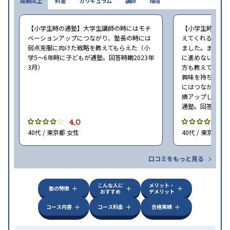
成績向上
料金
カリキュラム
講師
環境
【小学生時の通塾】大学生講師の時にはモチ
【小学生時の通
ベーションアップにつながり、塾長の時には
えてくれるので
弱点克服に向けた戦略を教えてもらえた（小
ました。また仕
学5〜6年時に子どもが通塾。回答時期2023年
に進めないタイ
3月）
方も教えてくれ
興味を持ち取り
にはつながりま
績アップしました
通塾。回答時期20
4.0
4
40代 / 東京都 女性
40代 / 東京都 女
口コミをもっと見る
こんな人に
メリット・
塾の特徴
おすすめ
デメリット
コース内容
コース料金
合格実績