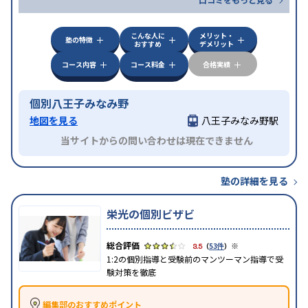
こんな人に
メリット・
塾の特徴
おすすめ
デメリット
コース内容
コース料金
合格実績
個別八王子みなみ野
地図を見る
八王子みなみ野駅
当サイトからの問い合わせは現在できません
塾の詳細を見る
栄光の個別ビザビ
※
3.5
（
53件
）
1:2の個別指導と受験前のマンツーマン指導で受
験対策を徹底
編集部のおすすめポイント