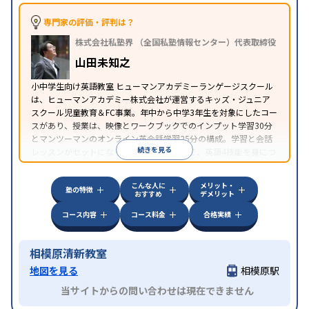
専門家の評価・評判は？
株式会社私塾界 （全国私塾情報センター）代表取締役
山田未知之
小中学生向け英語教室 ヒューマンアカデミーランゲージスクール
は、ヒューマンアカデミー株式会社が運営するキッズ・ジュニア
スクール児童教育＆FC事業。年中から中学3年生を対象にしたコー
スがあり、授業は、映像とワークブックでのインプット学習30分
とマンツーマンのオンライン英会話学習25分の構成。学習と会話
続きを見る
レッスンがセットになった授業時間完結型で、英語4技能を身につ
けられるよう指導をしている。
こんな人に
メリット・
塾の特徴
おすすめ
デメリット
コース内容
コース料金
合格実績
相模原清新教室
地図を見る
相模原駅
当サイトからの問い合わせは現在できません