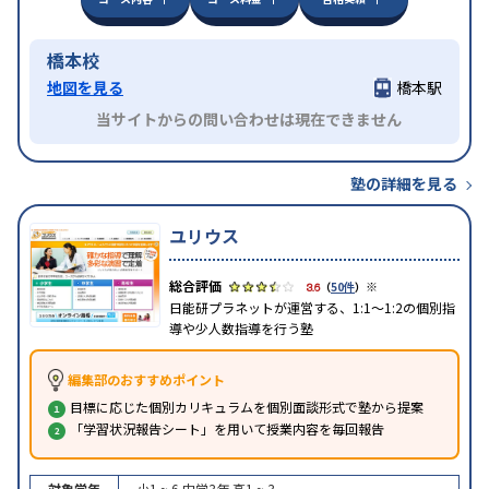
橋本校
地図を見る
橋本駅
当サイトからの問い合わせは現在できません
塾の詳細を見る
ユリウス
※
3.6
（
50件
）
日能研プラネットが運営する、1:1～1:2の個別指
導や少人数指導を行う塾
編集部のおすすめポイント
目標に応じた個別カリキュラムを個別面談形式で塾から提案
「学習状況報告シート」を用いて授業内容を毎回報告
対象学年
小1 ~ 6
中学3年
高1 ~ 3