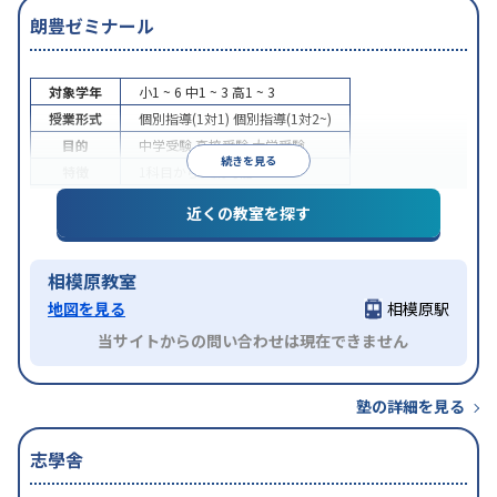
朗豊ゼミナール
対象学年
小1 ~ 6
中1 ~ 3
高1 ~ 3
授業形式
個別指導(1対1)
個別指導(1対2~)
目的
中学受験
高校受験
大学受験
続きを見る
特徴
1科目から受講可能
近くの教室を探す
相模原教室
地図を見る
相模原駅
当サイトからの問い合わせは現在できません
塾の詳細を見る
志學舎