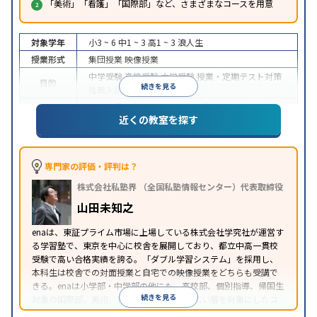
「美術」「看護」「国際部」など、さまざまなコースを用意
対象学年
小3 ~ 6
中1 ~ 3
高1 ~ 3
浪人生
授業形式
集団授業
映像授業
中学受験
高校受験
大学受験
授業・定期テスト対策
目的
続きを見る
推薦入試対策
中高一貫校生に対応
特待生・奨学金制度あり
季節
特徴
近くの教室を探す
講習のみの受講可
※2023年10月調査。
小学校高学年の集団塾アンケート調査方法
を参照
専門家の評価・評判は？
株式会社私塾界 （全国私塾情報センター）代表取締役
山田未知之
enaは、東証プライム市場に上場している株式会社学究社が運営す
る学習塾で、東京を中心に校舎を展開しており、都立中高一貫校
受験で高い合格実績を誇る。「ダブル学習システム」を採用し、
本科生は校舎での対面授業と自宅での映像授業をどちらも受講で
きる。enaは小学部・中学部の他にも、高校部、個別指導、帰国生
続きを見る
対象の国際部、美術、看護などがあり、幅広い層を対象にしたコ
ースを用意しているのも特徴といえる。