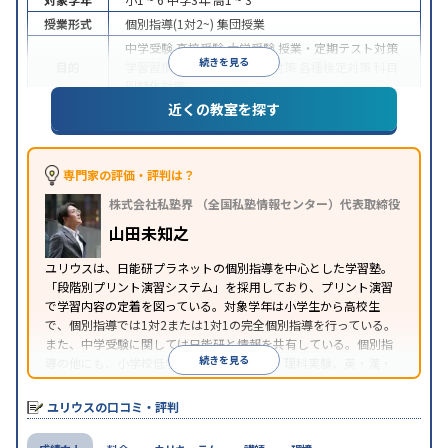
授業形式
個別指導(1対2~)
集団授業
中学受験
高校受験
大学受験
授業・定期テスト対策
続きを見る
目的
学習習慣の定着
学校別特化対策
各種検定対策
科目
別特化対策
近くの教室を探す
特徴
授業の振替可能
1科目から受講可能
※2023年3月調査。
小学校高学年の個別指導塾アンケート調査方法
を参
照
専門家の評価・評判は？
株式会社私塾界 （全国私塾情報センター）代表取締役
山田未知之
ユリウスは、日能研プラネットの個別指導を中心とした学習塾。
「段階別プリント演習システム」を採用しており、プリント演習
で学習内容の定着を図っている。対象学年は小学生から高校生
で、個別指導では1対2または1対1の完全個別指導を行っている。
また、中学受験に関しては日能研と情報を共有している。個別指
続きを見る
導の他にも、小学校低学年のグループ学習、理科実験、英・漢・
数検定対策などの指導も受けることができる。
ユリウスの口コミ・評判