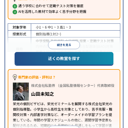
通う学校に合わせて定期テスト対策を徹底
AIを活用した教材で効率よく苦手分野を把握
対象学年
小1 ~ 6
中1 ~ 3
高1 ~ 3
授業形式
個別指導(1対2~)
中学受験
高校受験
大学受験
授業・定期テスト対策
続きを見る
内申点対策
学習習慣の定着
総合型選抜(旧AO)対策
目的
推薦入試対策
学校別特化対策
各種検定対策
科目別
特化対策
近くの教室を探す
中高一貫校生に対応
授業の振替可能
1科目から受講
特徴
可能
※2023年3月調査。
小学校高学年の個別指導塾アンケート調査方法
を参
専門家の評価・評判は？
照
株式会社私塾界 （全国私塾情報センター）代表取締役
山田未知之
栄光の個別ビザビは、栄光ゼミナールを展開する株式会社栄光の
個別指導塾。小学生から高校生を対象としており、苦手克服・難
関校対策・内部進学対策など、オーダーメイドの学習プランを提
案している。年間の学習スケジュールの他に、週間学習予定表も
配付されるため、短期的にも長期的にも見通しをもって学習が進