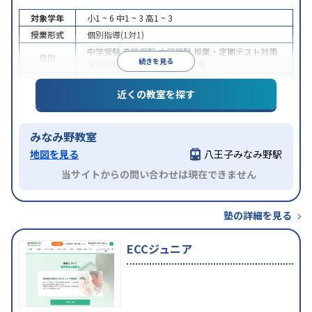
対象学年
小1 ~ 6
中1 ~ 3
高1 ~ 3
授業形式
個別指導(1対1)
中学受験
高校受験
大学受験
授業・定期テスト対策
目的
続きを見る
学校別特化対策
科目別特化対策
特徴
授業の振替可能
季節講習のみの受講可
近くの教室を探す
みなみ野教室
地図を見る
八王子みなみ野駅
当サイトからの問い合わせは現在できません
塾の詳細を見る
ECCジュニア