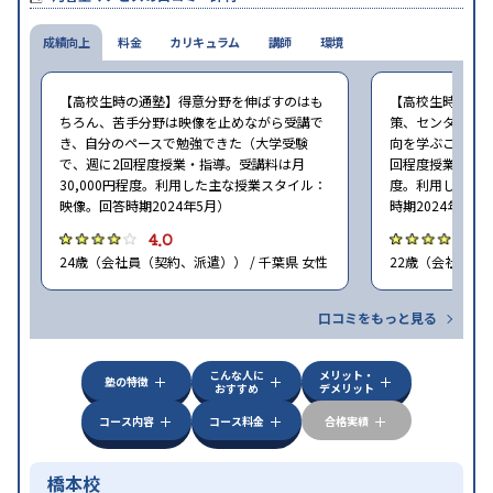
※2024年6月調査。
大学受験塾・予備校のアンケート調査方法
を参照
成績向上
料金
カリキュラム
講師
環境
【高校生時の通塾】得意分野を伸ばすのはも
【高校生時の通
ちろん、苦手分野は映像を止めながら受講で
策、センター試
き、自分のペースで勉強できた（大学受験
向を学ぶことがで
で、週に2回程度授業・指導。受講料は月
回程度授業・指導
30,000円程度。利用した主な授業スタイル：
度。利用した主
映像。回答時期2024年5月）
時期2024年5月
4.0
4
24歳（会社員（契約、派遣）） / 千葉県 女性
22歳（会社員<正
口コミをもっと見る
こんな人に
メリット・
塾の特徴
おすすめ
デメリット
コース内容
コース料金
合格実績
橋本校