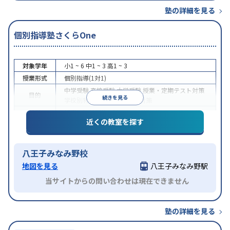
塾の詳細を見る
個別指導塾さくらOne
対象学年
小1 ~ 6
中1 ~ 3
高1 ~ 3
授業形式
個別指導(1対1)
中学受験
高校受験
大学受験
授業・定期テスト対策
目的
続きを見る
学校別特化対策
科目別特化対策
特徴
授業の振替可能
1科目から受講可能
近くの教室を探す
八王子みなみ野校
地図を見る
八王子みなみ野駅
当サイトからの問い合わせは現在できません
塾の詳細を見る