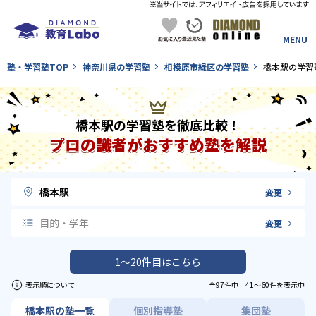
塾・学習塾TOP
神奈川県の学習塾
相模原市緑区の学習塾
橋本駅の学習
橋本駅の学習塾を徹底比較！
プロの識者がおすすめ塾を解説
橋本駅
変更
目的・学年
変更
1〜20件目はこちら
表示順について
全97件中 41〜60件を表示中
橋本駅の塾一覧
個別指導塾
集団塾