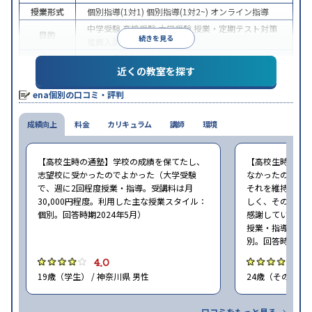
授業形式
個別指導(1対1)
個別指導(1対2~)
オンライン指導
中学受験
高校受験
大学受験
授業・定期テスト対策
目的
続きを見る
推薦入試対策
中高一貫校生に対応
授業の振替可能
オンライン対
特徴
近くの教室を探す
応
季節講習のみの受講可
※2024年6月調査。
大学受験塾・予備校のアンケート調査方法
を参照
ena個別の口コミ・評判
成績向上
料金
カリキュラム
講師
環境
【高校生時の通塾】学校の成績を保てたし、
【高校生時の通
志望校に受かったのでよかった（大学受験
なかったので、
で、週に2回程度授業・指導。受講料は月
それを維持しな
30,000円程度。利用した主な授業スタイル：
しく、その楽し
個別。回答時期2024年5月）
感謝しています（
授業・指導。利
別。回答時期202
4.0
4
19歳（学生） / 神奈川県 男性
24歳（その他） 
口コミをもっと見る