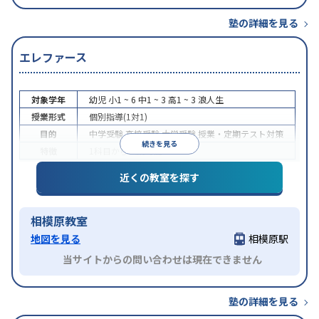
塾の詳細を見る
エレファース
対象学年
幼児
小1 ~ 6
中1 ~ 3
高1 ~ 3
浪人生
授業形式
個別指導(1対1)
目的
中学受験
高校受験
大学受験
授業・定期テスト対策
続きを見る
特徴
1科目から受講可能
近くの教室を探す
相模原教室
地図を見る
相模原駅
当サイトからの問い合わせは現在できません
塾の詳細を見る