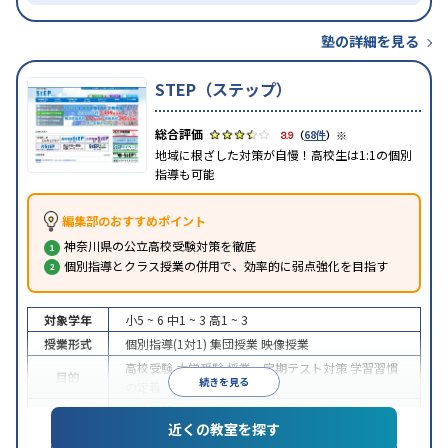
塾の詳細を見る
STEP（ステップ）
※
3.9
（
68件
）
地域に根ざした対策が自慢！高校生は1:1の個別
指導も可能
編集部のおすすめポイント
神奈川県の公立高校受験対策を徹底
個別指導とクラス授業の併用で、効率的に弱点強化を目指す
対象学年
小5 ~ 6
中1 ~ 3
高1 ~ 3
授業形式
個別指導(1対1)
集団授業
映像授業
高校受験
大学受験
授業・定期テスト対策
学習習慣
目的
続きを見る
の定着
特徴
季節講習のみの受講可
近くの教室を探す
※2023年10月調査。
小学校高学年の集団塾アンケート調査方法
を参照