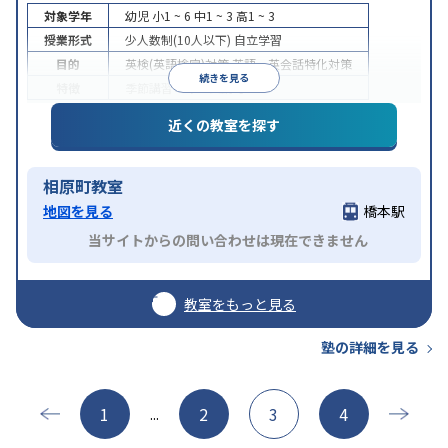
対象学年
幼児
小1 ~ 6
中1 ~ 3
高1 ~ 3
授業形式
少人数制(10人以下)
自立学習
目的
英検(英語検定)対策
英語・英会話特化対策
続きを見る
特徴
季節講習のみの受講可
近くの教室を探す
相原町教室
地図を見る
橋本駅
当サイトからの問い合わせは現在できません
教室をもっと見る
塾の詳細を見る
1
2
3
4
...