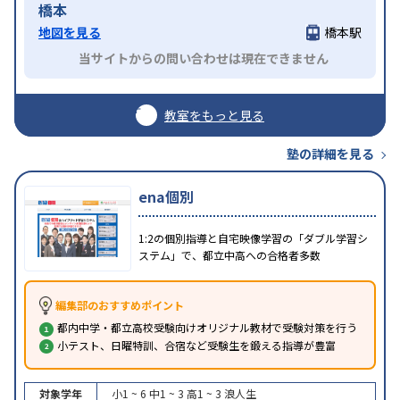
橋本
地図を見る
橋本駅
当サイトからの問い合わせは現在できません
教室をもっと見る
塾の詳細を見る
ena個別
1:2の個別指導と自宅映像学習の「ダブル学習シ
ステム」で、都立中高への合格者多数
編集部のおすすめポイント
都内中学・都立高校受験向けオリジナル教材で受験対策を行う
小テスト、日曜特訓、合宿など受験生を鍛える指導が豊富
対象学年
小1 ~ 6
中1 ~ 3
高1 ~ 3
浪人生