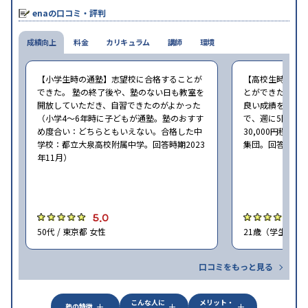
enaの口コミ・評判
成績向上
料金
カリキュラム
講師
環境
【小学生時の通塾】志望校に合格することが
【高校生時の通
できた。 塾の終了後や、塾のない日も教室を
とができた。勉
開放していただき、自習できたのがよかった
良い成績を収め
（小学4〜6年時に子どもが通塾。塾のおすす
で、週に5回程度
め度合い：どちらともいえない。合格した中
30,000円程
学校：都立大泉高校附属中学。回答時期2023
集団。回答時期20
年11月）
5.0
5
50代 / 東京都 女性
21歳（学生） /
口コミをもっと見る
こんな人に
メリット・
塾の特徴