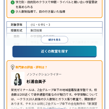
学力別・目的別のクラスで仲間・ライバルと競い合い学習意欲
を高められる
少人数制指導で、目の行き届いた指導
対象学年
小1 ~ 6
中1 ~ 3
授業形式
集団授業
目的
中学受験
高校受験
続きを見る
特待生・奨学金制度あり
入塾に学力基準あり
1科目
特徴
から受講可能
近くの教室を探す
※2023年10月調査。
小学校高学年の集団塾アンケート調査方法
を参照
専門家の評価・評判は？
ノンフィクションライター
杉浦由美子
栄光ゼミナールは、Z会グループ傘下の地域密着型進学塾です。校
舎数は200近くで徒歩通塾可能なのが魅力です。中学受験について
は、一クラス10人前後の少人数制とガラス張り教室で、開放感が
あります。テキストは同じZ会グループ傘下の会社制作の「新演習
シリーズ」を採用。有名な「予習シリーズ」よりも基礎的な内容で