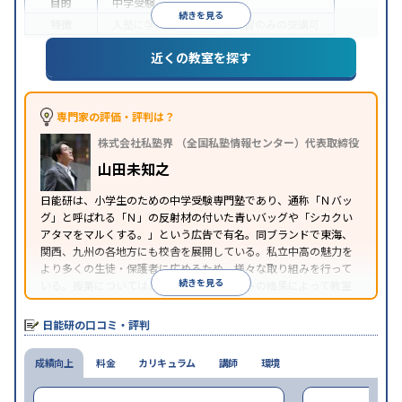
目的
中学受験
続きを見る
特徴
入塾に学力基準あり
季節講習のみの受講可
※2023年10月調査。
小学校高学年の集団塾アンケート調査方法
を参照
近くの教室を探す
専門家の評価・評判は？
株式会社私塾界 （全国私塾情報センター）代表取締役
山田未知之
日能研は、小学生のための中学受験専門塾であり、通称「Ｎバッ
グ」と呼ばれる「Ｎ」の反射材の付いた青いバッグや「シカクい
アタマをマルくする。」という広告で有名。同ブランドで東海、
関西、九州の各地方にも校舎を展開している。私立中高の魅力を
より多くの生徒・保護者に広めるため、様々な取り組みを行って
続きを見る
いる。授業については、カリキュラムテストの結果によって教室
の座席が変わるという独自のスタイルを採用している。
日能研の口コミ・評判
成績向上
料金
カリキュラム
講師
環境