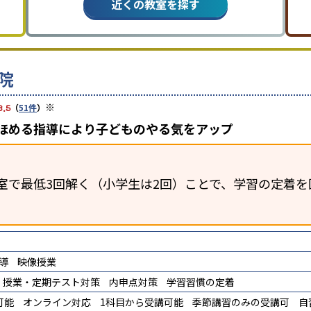
近くの教室を探す
院
※
3.5
（
51件
）
、ほめる指導により子どものやる気をアップ
室で最低3回解く（小学生は2回）ことで、学習の定着を
導
映像授業
授業・定期テスト対策
内申点対策
学習習慣の定着
可能
オンライン対応
1科目から受講可能
季節講習のみの受講可
自