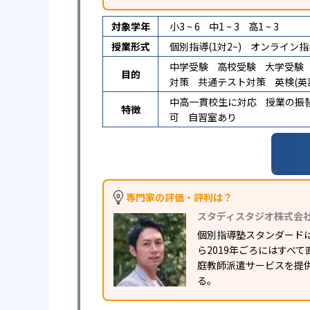
対象学年
小3 ~ 6
中1 ~ 3
高1 ~ 3
授業形式
個別指導(1対2~)
オンライン指
中学受験
高校受験
大学受験
目的
対策
共通テスト対策
英検(英
中高一貫校生に対応
授業の振
特徴
可
自習室あり
専門家の評価・評判は？
スタディスタジオ株式会
個別指導塾スタンダードは
ら2019年ごろにはすべ
庭教師派遣サービスを提
る。