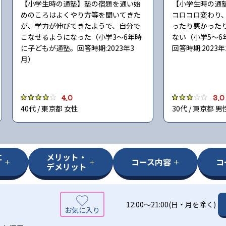
【小学生時の通塾】塾の宿題を通い始
【小学生時の通
めのころはよくやり方等を聞いてきた
コロコロ変わり
が、学力が伸びてきたようで、自分で
ったり悪かった
こなせるようになった（小学3〜6年時
ない（小学5〜6
に子どもが通塾。回答時期:2023年3
回答時期:2023
月）
4.0
3.0
40代 / 東京都 女性
30代 / 東京都 男
に
メリット・
コース内容
コ
デメリット
12:00～21:00(日・月を除く)