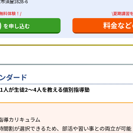
須屋1828-6
無料体験！/
\夏期講習
)
料金など
を申し込む
ンダード
1人が生徒2〜4人を教える個別指導塾
指導カリキュラム
時間割が選択できるため、部活や習い事との両立が可能