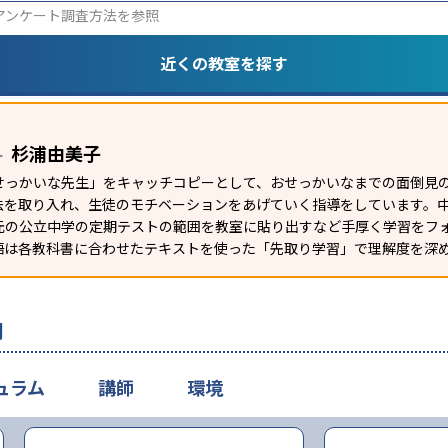
アンケート調査方法
を参照
近くの教室を探す
杉浦由美子
ー
せっかいな先生」をキャッチコピーとして、おせっかいなまでの面倒見
法を取り入れ、生徒のモチベーションをあげていく指導をしています。
元の公立中学の定期テストの範囲を教室に貼り出すなど手厚く学習をフ
語は各教科書に合わせたテキストを使った「先取り学習」で理解度を深
判
ュラム
講師
環境