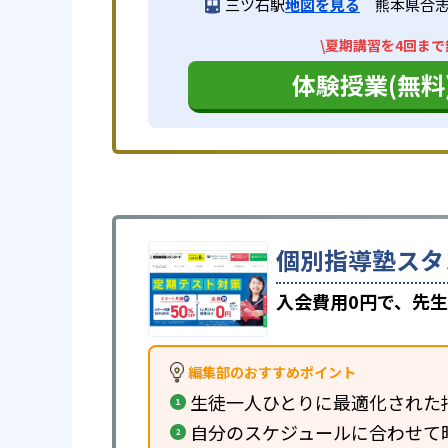
三ツ石駅
地図を見る
熊本県合志市
\夏期講習を4回まで
体験授業(無料
個別指導塾スタ
入会費用0円で、先生
編集部のおすすめポイント
生徒一人ひとりに最適化された
自分のスケジュールに合わせて