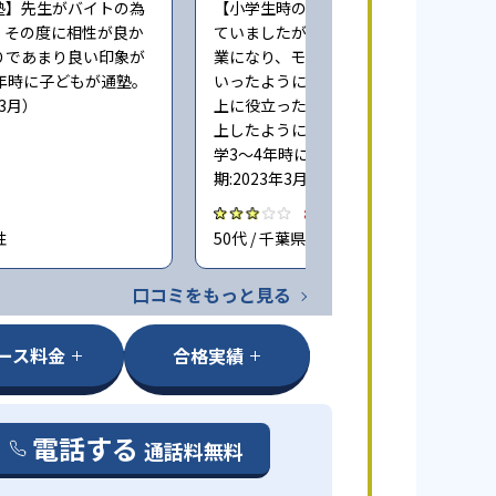
塾】先生がバイトの為
【小学生時の通塾】最初は楽しく通っ
、その度に相性が良か
ていましたが、コロナ禍でリモート授
りであまり良い印象が
業になり、モチベーションが下がって
年時に子どもが通塾。
いったように思います。多少の成績向
年3月）
上に役立ったと思いますが目立って向
上したようには思っておりません（小
学3〜4年時に子どもが通塾。回答時
期:2023年3月）
3.0
性
50代 / 千葉県 女性
口コミをもっと見る
ース料金
合格実績
電話する
通話料無料