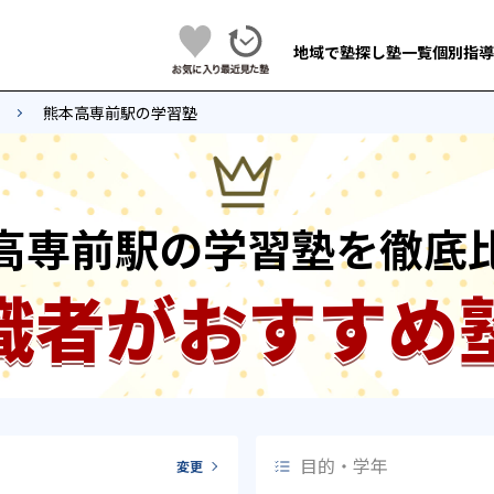
地域で塾探し
塾一覧
個別指導
熊本高専前駅の学習塾
高専前駅の学習塾を徹底
識者がおすすめ
目的・学年
変更