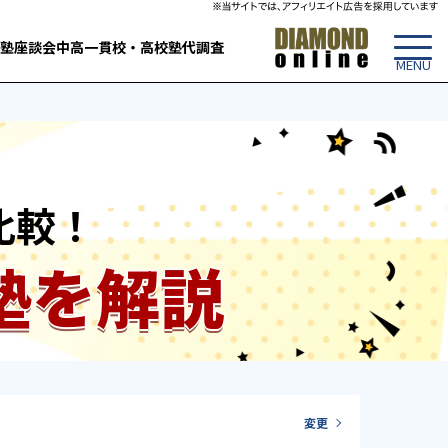
塾
座談会
中高一貫校・高校
塾代調査
比較！
塾を解説
変更