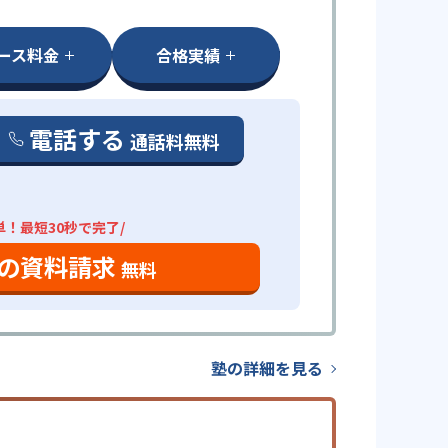
ース料金
合格実績
電話する
通話料無料
単！最短30秒で完了/
の資料請求
無料
塾の詳細を見る