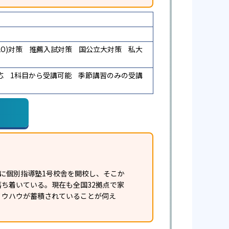
O)対策
推薦入試対策
国公立大対策
私大
応
1科目から受講可能
季節講習のみの受講
年に個別指導塾1号校舎を開校し、そこか
に落ち着いている。現在も全国32拠点で家
ノウハウが蓄積されていることが伺え