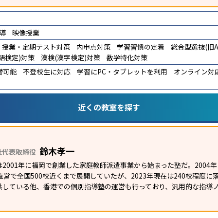
導
映像授業
授業・定期テスト対策
内申点対策
学習習慣の定着
総合型選抜(旧A
語検定)対策
漢検(漢字検定)対策
数学特化対策
替可能
不登校生に対応
学習にPC・タブレットを利用
オンライン対
近くの教室を探す
鈴木孝一
社代表取締役
2001年に福岡で創業した家庭教師派遣事業から始まった塾だ。2004
て直営で全国500校近くまで展開していたが、2023年現在は240校程度
供している他、香港での個別指導塾の運営も行っており、汎用的な指導