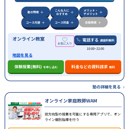
対策
その他科目別特化対策
こんな人に
メリット・
中高一貫校生に対応
授業の振替可能
不登校生に対
塾の特徴
おすすめ
デメリット
特徴
応
オンライン対応
1科目から受講可能
季節講習の
みの受講可
自習室あり
コース内容
コース料金
合格実績
オンライン教室
電話する
通話料無料
10:00~22:00
地図を見る
体験授業(無料)
料金などの資料請求
を申し込む
無料
塾の詳細を見る
オンライン家庭教師WAM
双方向型の授業を可能にする専用アプリで、オン
ライン個別指導を行う