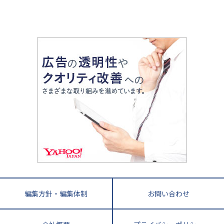
令和時代の失敗しない塾選び
資格取得・学び直し
山梨県
2020年代の教育
中学入試最前線
教育費・塾代
中学受験最前線
近畿
てら先生の教育業界基本メソッド
座談会
大学入試改革
大阪府
運動と遊びを考える
兵庫県
京都府
奈良県
和歌山県
教育全般
親子で極める家庭学習
滋賀県
令和の大学受験は情報戦！
大学受験塾の選び方
ママテクエグザム
情報Ⅰ、数学が苦手な人注目！最短距離の学力
中学受験に熱心な市区町村ランキング
中国
進化する中高一貫校・高校
アップ法
小学校受験
鳥取県
島根県
岡山県
広島県
山口県
悩み多き「大学受験」相談室
家庭教師
四国
英語・英会話・英検対策
徳島県
香川県
愛媛県
高知県
小学校教師が解説！中学受験のリアル
教育ニュース最前線
九州・沖縄
教育ジャーナリストが徹底解説！ 大学受験の羅
福岡県
佐賀県
長崎県
熊本県
大分県
針盤
宮崎県
鹿児島県
沖縄県
編集方針・編集体制
お問い合わせ