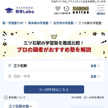
塾・学習塾TOP
熊本県の学習塾
合志市の学習塾
三ツ石駅の学習塾
三ツ石駅の学習塾を徹底比較！
プロの識者がおすすめ塾を解説
三ツ石駅
変更
目的・学年
変更
1〜20件目はこちら
表示順について
全22件中 21〜22件を表示中
三ツ石駅の塾一