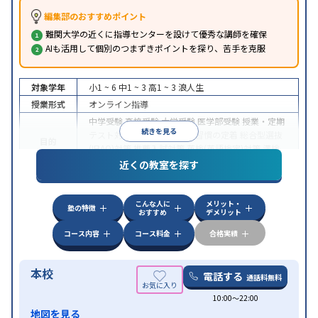
編集部のおすすめポイント
難関大学の近くに指導センターを設けて優秀な講師を確保
AIも活用して個別のつまずきポイントを探り、苦手を克服
対象学年
小1 ~ 6
中1 ~ 3
高1 ~ 3
浪人生
授業形式
オンライン指導
中学受験
高校受験
大学受験
医学部受験
授業・定期
続きを見る
テスト対策
内申点対策
学習習慣の定着
総合型選抜
目的
(旧AO)対策
推薦入試対策
英検(英語検定)対策
漢検
(漢字検定)対策
近くの教室を探す
中高一貫校生に対応
成績保証制度あり
授業の振替
特徴
可能
不登校生に対応
学習にPC・タブレットを利用
こんな人に
メリット・
オンライン対応
1科目から受講可能
塾の特徴
おすすめ
デメリット
コース内容
コース料金
合格実績
本校
電話する
通話料無料
10:00〜22:00
地図を見る