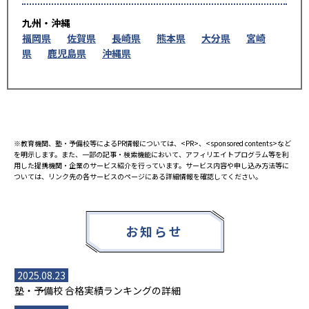
九州・沖縄
福岡県
佐賀県
長崎県
熊本県
大分県
宮崎
県
鹿児島県
沖縄県
※教育機関、塾・予備校等によるPR情報については、<PR>、<sponsored contents>など
を明示します。また、一部の記事・検索機能において、アフィリエイトプログラム等を利
用した提携機関・企業のサービス紹介を行っています。サービス内容や申し込み方法等に
ついては、リンク先の各サービスのページにある詳細情報を確認してください。
お知らせ
2025.08.23
塾・予備校 合格実績ランキングの詳細