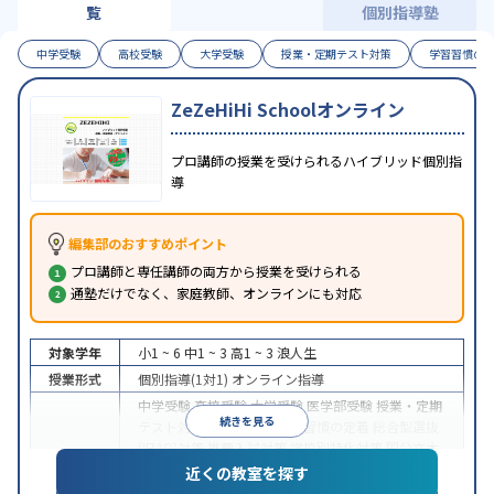
覧
個別指導塾
中学受験
高校受験
大学受験
授業・定期テスト対策
学習習慣の
ZeZeHiHi Schoolオンライン
プロ講師の授業を受けられるハイブリッド個別指
導
編集部のおすすめポイント
プロ講師と専任講師の両方から授業を受けられる
通塾だけでなく、家庭教師、オンラインにも対応
対象学年
小1 ~ 6
中1 ~ 3
高1 ~ 3
浪人生
授業形式
個別指導(1対1)
オンライン指導
中学受験
高校受験
大学受験
医学部受験
授業・定期
続きを見る
テスト対策
内申点対策
学習習慣の定着
総合型選抜
(旧AO)対策
推薦入試対策
学校別特化対策
国公立大
目的
対策
私大対策
共通テスト対策
英検(英語検定)対策
近くの教室を探す
漢検(漢字検定)対策
数学特化対策
英語・英会話特化