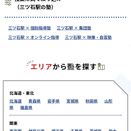
（三ツ石駅の塾）
三ツ石駅 × 個別指導塾
三ツ石駅 × 集団塾
三ツ石駅 × オンライン指導
三ツ石駅 × 映像・自習塾
エリアか
北海道・東北
北海道
青森県
岩手県
宮城県
秋田県
山形
県
福島県
関東
東京都
神奈川県
埼玉県
千葉県
茨城県
栃木