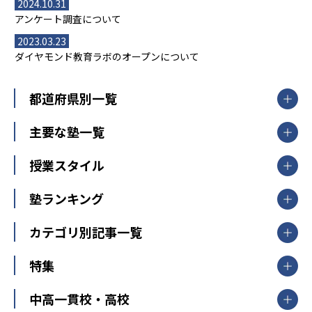
2024.10.31
アンケート調査について
2023.03.23
ダイヤモンド教育ラボのオープンについて
都道府県別一覧
北海道・東北
主要な塾一覧
北海道
青森県
岩手県
宮城県
秋田県
【掲載塾一覧を見る】
授業スタイル
山形県
福島県
臨海セミナー
関東
個別指導
塾ランキング
東京個別指導学院
東京都
神奈川県
埼玉県
千葉県
茨城県
集団授業
個別指導塾TOMAS
栃木県
群馬県
中学受験ランキング
カテゴリ別記事一覧
オンライン指導
明光義塾
大学受験ランキング
北陸
映像授業
ナビ個別指導学院
中学受験
特集
新潟県
富山県
石川県
福井県
個別教室のトライ
高校受験
東進ハイスクール
中部
開成番長直伝！子どもの受験を成功させる方法
中高一貫校・高校
大学受験
武田塾
愛知県
静岡県
岐阜県
三重県
長野県