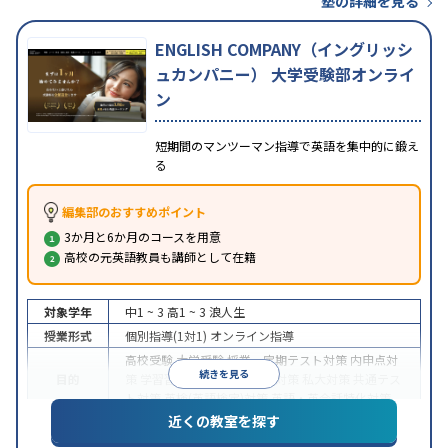
塾の詳細を見る
ENGLISH COMPANY（イングリッシ
ュカンパニー） 大学受験部オンライ
ン
短期間のマンツーマン指導で英語を集中的に鍛え
る
編集部のおすすめポイント
3か月と6か月のコースを用意
高校の元英語教員も講師として在籍
対象学年
中1 ~ 3
高1 ~ 3
浪人生
授業形式
個別指導(1対1)
オンライン指導
高校受験
大学受験
授業・定期テスト対策
内申点対
続きを見る
目的
策
学習習慣の定着
国公立大対策
私大対策
共通テス
ト対策
英検(英語検定)対策
英語・英会話特化対策
近くの教室を探す
中高一貫校生に対応
授業の振替可能
不登校生に対
特徴
応
学習にPC・タブレットを利用
オンライン対応
1