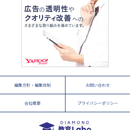
親子で極める家庭学習
滋賀県
令和の大学受験は情報戦！
大学受験塾の選び方
ママテクエグザム
情報Ⅰ、数学が苦手な人注目！最短距離の学力
中学受験に熱心な市区町村ランキング
中国
進化する中高一貫校・高校
アップ法
小学校受験
鳥取県
島根県
岡山県
広島県
山口県
悩み多き「大学受験」相談室
家庭教師
四国
英語・英会話・英検対策
徳島県
香川県
愛媛県
高知県
小学校教師が解説！中学受験のリアル
教育ニュース最前線
九州・沖縄
教育ジャーナリストが徹底解説！ 大学受験の羅
福岡県
佐賀県
長崎県
熊本県
大分県
針盤
宮崎県
鹿児島県
沖縄県
編集方針・編集体制
お問い合わせ
会社概要
プライバシーポリシー