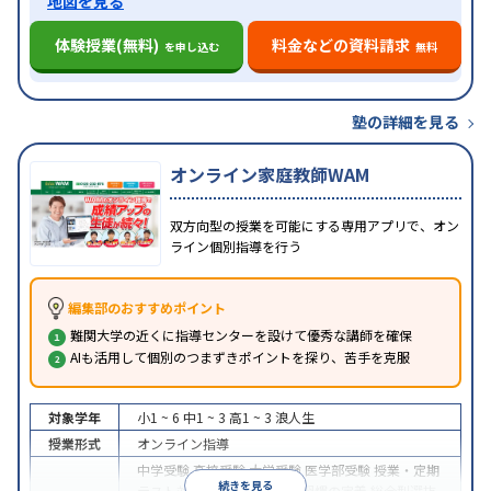
地図を見る
体験授業(無料)
料金などの資料請求
を申し込む
無料
塾の詳細を見る
オンライン家庭教師WAM
双方向型の授業を可能にする専用アプリで、オン
ライン個別指導を行う
編集部のおすすめポイント
難関大学の近くに指導センターを設けて優秀な講師を確保
AIも活用して個別のつまずきポイントを探り、苦手を克服
対象学年
小1 ~ 6
中1 ~ 3
高1 ~ 3
浪人生
授業形式
オンライン指導
中学受験
高校受験
大学受験
医学部受験
授業・定期
続きを見る
テスト対策
内申点対策
学習習慣の定着
総合型選抜