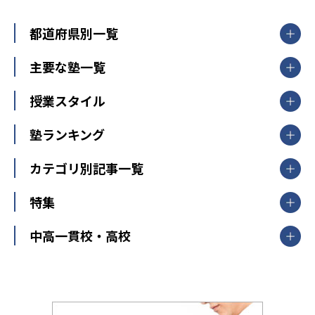
都道府県別一覧
北海道・東北
主要な塾一覧
北海道
青森県
岩手県
宮城県
秋田県
【掲載塾一覧を見る】
授業スタイル
山形県
福島県
臨海セミナー
関東
個別指導
塾ランキング
東京個別指導学院
東京都
神奈川県
埼玉県
千葉県
茨城県
集団授業
個別指導塾TOMAS
栃木県
群馬県
中学受験ランキング
カテゴリ別記事一覧
オンライン指導
明光義塾
大学受験ランキング
北陸
映像授業
ナビ個別指導学院
中学受験
特集
新潟県
富山県
石川県
福井県
個別教室のトライ
高校受験
東進ハイスクール
中部
開成番長直伝！子どもの受験を成功させる方法
中高一貫校・高校
大学受験
武田塾
愛知県
静岡県
岐阜県
三重県
長野県
令和時代の失敗しない塾選び
資格取得・学び直し
山梨県
2020年代の教育
中学入試最前線
教育費・塾代
中学受験最前線
近畿
てら先生の教育業界基本メソッド
座談会
大学入試改革
大阪府
運動と遊びを考える
兵庫県
京都府
奈良県
和歌山県
教育全般