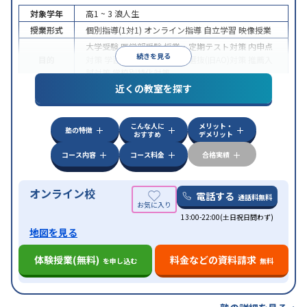
対象学年
高1 ~ 3
浪人生
授業形式
個別指導(1対1)
オンライン指導
自立学習
映像授業
大学受験
医学部受験
授業・定期テスト対策
内申点
続きを見る
目的
対策
学習習慣の定着
総合型選抜(旧AO)対策
推薦入
試対策
学校別特化対策
近くの教室を探す
中高一貫校生に対応
授業の振替可能
不登校生に対
特徴
応
学習にPC・タブレットを利用
オンライン対応
1
科目から受講可能
こんな人に
メリット・
塾の特徴
おすすめ
デメリット
コース内容
コース料金
合格実績
オンライン校
電話する
通話料無料
13:00-22:00(土日祝日問わず)
地図を見る
体験授業(無料)
料金などの資料請求
を申し込む
無料