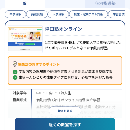
覧
個別指導塾
中学受験
高校受験
大学受験
授業・定期テスト対策
学習習慣の
坪田塾オンライン
1年で偏差値を40上げて慶応大学に現役合格した
ビリギャルのモデルとなった個別指導塾
編集部のおすすめポイント
学習内容の理解度や記憶を定着させる効果が高まる反転学習
生徒一人ひとりの性格タイプに合わせ、心理学を用いた指導
対象学年
中1 ~ 3
高1 ~ 3
浪人生
授業形式
個別指導(1対1)
オンライン指導
自立学習
高校受験
大学受験
医学部受験
授業・定期テスト対
続きを見る
策
内申点対策
学習習慣の定着
総合型選抜(旧AO)対
策
推薦入試対策
学校別特化対策
国公立大対策
私大
目的
対策
共通テスト対策
英検(英語検定)対策
漢検(漢字
近くの教室を探す
検定)対策
数学特化対策
英語・英会話特化対策
その