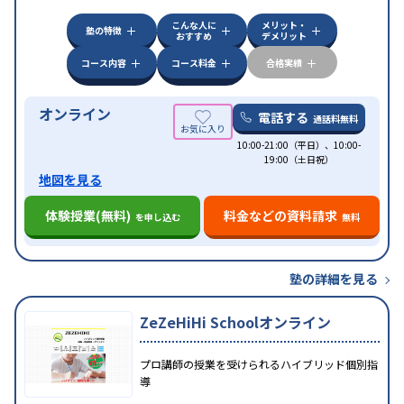
科目から受講可能
こんな人に
メリット・
塾の特徴
おすすめ
デメリット
コース内容
コース料金
合格実績
オンライン
電話する
通話料無料
10:00-21:00（平日）、10:00-
19:00（土日祝）
地図を見る
体験授業(無料)
料金などの資料請求
を申し込む
無料
塾の詳細を見る
ZeZeHiHi Schoolオンライン
プロ講師の授業を受けられるハイブリッド個別指
導