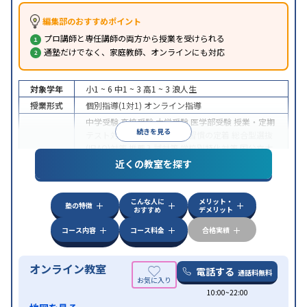
編集部のおすすめポイント
プロ講師と専任講師の両方から授業を受けられる
通塾だけでなく、家庭教師、オンラインにも対応
対象学年
小1 ~ 6
中1 ~ 3
高1 ~ 3
浪人生
授業形式
個別指導(1対1)
オンライン指導
中学受験
高校受験
大学受験
医学部受験
授業・定期
続きを見る
テスト対策
内申点対策
学習習慣の定着
総合型選抜
(旧AO)対策
推薦入試対策
学校別特化対策
国公立大
目的
対策
私大対策
共通テスト対策
英検(英語検定)対策
近くの教室を探す
漢検(漢字検定)対策
数学特化対策
英語・英会話特化
対策
その他科目別特化対策
こんな人に
メリット・
中高一貫校生に対応
授業の振替可能
不登校生に対
塾の特徴
おすすめ
デメリット
特徴
応
オンライン対応
1科目から受講可能
季節講習の
みの受講可
自習室あり
コース内容
コース料金
合格実績
オンライン教室
電話する
通話料無料
10:00~22:00