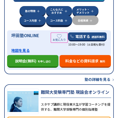
他科目別特化対策
こんな人に
メリット・
中高一貫校生に対応
授業の振替可能
不登校生に対
塾の特徴
おすすめ
デメリット
応
学習にPC・タブレットを利用
オンライン対応
1
特徴
科目から受講可能
季節講習のみの受講可
発達障害
コース内容
コース料金
合格実績
の子どもに対応
坪田塾ONLINE
電話する
通話料無料
10:00～19:00（土日祝も受付）
地図を見る
説明会(無料)
料金などの資料請求
を申し込む
無料
塾の詳細を見る
難関大受験専門塾 現論会オンライン
スタサプ講師と現役東大生が学習コーチングを提
供する、難関大学受験専門の個別指導塾