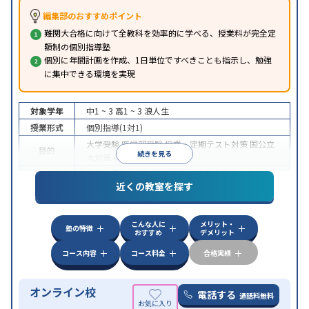
編集部のおすすめポイント
難関大合格に向けて全教科を効率的に学べる、授業料が完全定
額制の個別指導塾
個別に年間計画を作成、1日単位ですべきことも指示し、勉強
に集中できる環境を実現
対象学年
中1 ~ 3
高1 ~ 3
浪人生
授業形式
個別指導(1対1)
大学受験
医学部受験
授業・定期テスト対策
国公立
目的
続きを見る
大対策
英検(英語検定)対策
中高一貫校生に対応
授業の振替可能
オンライン対
特徴
近くの教室を探す
応
自習室あり
こんな人に
メリット・
塾の特徴
おすすめ
デメリット
コース内容
コース料金
合格実績
オンライン校
電話する
通話料無料