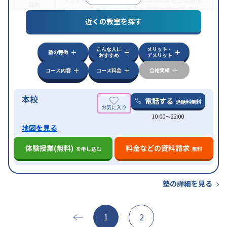
目的
(旧AO)対策
推薦入試対策
英検(英語検定)対策
漢検
(漢字検定)対策
近くの教室を探す
中高一貫校生に対応
成績保証制度あり
授業の振替
特徴
可能
不登校生に対応
学習にPC・タブレットを利用
こんな人に
メリット・
オンライン対応
1科目から受講可能
塾の特徴
おすすめ
デメリット
コース内容
コース料金
合格実績
本校
電話する
通話料無料
10:00〜22:00
地図を見る
体験授業(無料)
料金などの資料請求
を申し込む
無料
塾の詳細を見る
1
2