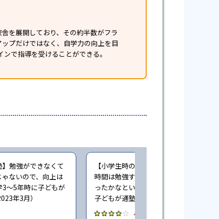
校舎を展開しており、その約半数がフラ
アップだけではなく、自学力の向上を目
インで指導を受けることができる。
塾】勉強ができなくて
【小学生時の通塾】まあ、行っている
じゃないので、向上は
時間は勉強するので少しは学力が上が
3〜5年時に子どもが
ったかなという程度です（小学6年時に
023年3月）
子どもが通塾。回答時期:2023年3月）
4.0