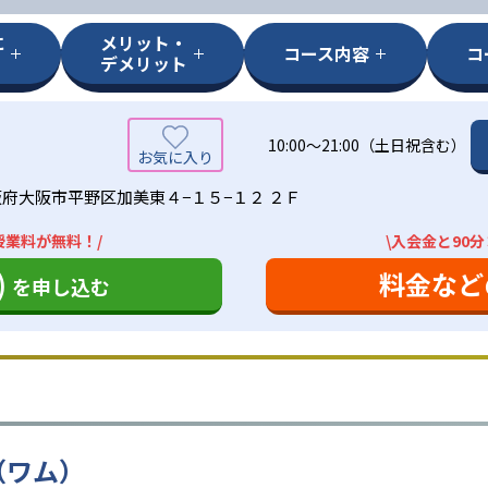
に
メリット・
コース内容
コ
デメリット
10:00〜21:00（土日祝含む）
府大阪市平野区加美東４−１５−１２ ２Ｆ
授業料が無料！/
\入会金と90
)
料金など
を申し込む
（ワム）