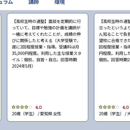
ュラム
講師
環境
【高校生時の通塾】面談を定期的に行
【高校生時の通
っていて、目標や勉強の計画を講師が
立ったというよ
一緒に考えてくれたことが、成績の伸
ん知ることで負
びに関係したと考える（大学受験で、
望校に合格でき
週に2回程度授業・指導。受講料は月
回程度授業・指導
35,000円程度。利用した主な授業スタ
円程度。利用し
イル：個別、自習・自立。回答時期
個別。回答時期2
2024年5月）
4.0
4.0
20歳（学生） / 愛知県 女性
20歳（学生） / 