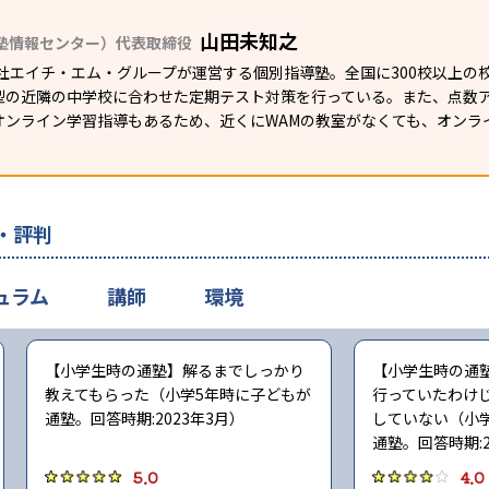
山田未知之
塾情報センター）代表取締役
社エイチ・エム・グループが運営する個別指導塾。全国に300校以上の
型の近隣の中学校に合わせた定期テスト対策を行っている。また、点数
オンライン学習指導もあるため、近くにWAMの教室がなくても、オンラ
・評判
ュラム
講師
環境
【小学生時の通塾】解るまでしっかり
【小学生時の通
教えてもらった（小学5年時に子どもが
行っていたわけ
通塾。回答時期:2023年3月）
していない（小学
通塾。回答時期:2
5.0
4.0