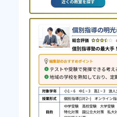
近くの教室を探す
個別指導の明光
個別指導塾の最大手！
編集部のおすすめポイント
テストや受験で発揮できる考え
地域の学校を熟知しており、定
対象学年
小1 ~ 6
中1 ~ 3
高1 ~ 3
浪人
授業形式
個別指導(1対2~)
オンライン指
中学受験
高校受験
大学受験
目的
特化対策
国公立大対策
私大