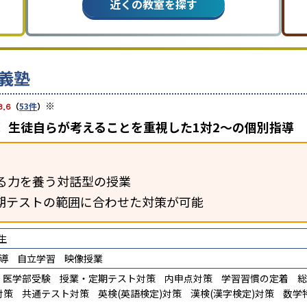
近くの教室を探す
義塾
※
3.6
（
53件
）
 生徒自らが考えることを重視した1対2〜の個別指導
る力を養う対話型の授業
期テストの範囲に合わせた対策が可能
生
導
自立学習
映像授業
医学部受験
授業・定期テスト対策
内申点対策
学習習慣の定着
総
対策
共通テスト対策
英検(英語検定)対策
漢検(漢字検定)対策
数学