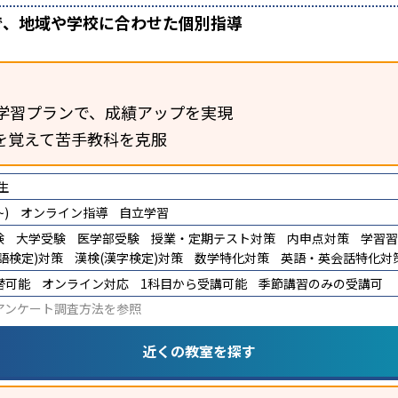
の3通りで、地域や学校に合わせた個別指導
学習プランで、成績アップを実現
を覚えて苦手教科を克服
生
)
オンライン指導
自立学習
験
大学受験
医学部受験
授業・定期テスト対策
内申点対策
学習習
語検定)対策
漢検(漢字検定)対策
数学特化対策
英語・英会話特化対
替可能
オンライン対応
1科目から受講可能
季節講習のみの受講可
アンケート調査方法
を参照
近くの教室を探す