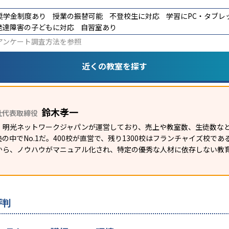
奨学金制度あり
授業の振替可能
不登校生に対応
学習にPC・タブレ
発達障害の子どもに対応
自習室あり
アンケート調査方法
を参照
近くの教室を探す
鈴木孝一
社代表取締役
）明光ネットワークジャパンが運営しており、売上や教室数、生徒数など
の中でNo.1だ。400校が直営で、残り1300校はフランチャイズ校で
から、ノウハウがマニュアル化され、特定の優秀な人材に依存しない教
評判