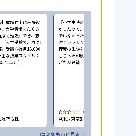
塾】成績向上に直接役
【小学生時の通塾】本人にやる気が無
り、大学情報をたくさ
かったので、成績向上するという感じ
担なく勉強ができ、志
ではなかった。また指導自体も個人指
た（大学受験で、週に1
導というより、一人の先生が一度に3人
。受講料は月15,000
程度の生徒をみており、きちんとみて
た主な授業スタイル：
もらった印象ではない（小学6年時に子
024年5月）
どもが通塾。回答時期:2023年3月）
3.0
大阪府 女性
40代 / 東京都 女性
口コミをもっと見る