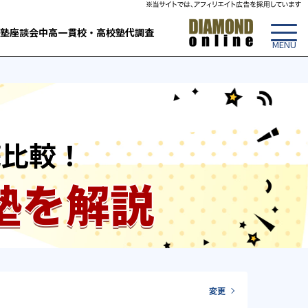
塾
座談会
中高一貫校・高校
塾代調査
底比較！
塾を解説
変更