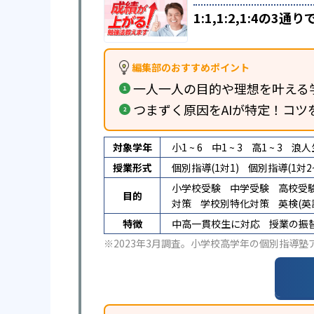
1:1,1:2,1:4
編集部のおすすめポイント
一人一人の目的や理想を叶える
つまずく原因をAIが特定！コツ
対象学年
小1 ~ 6
中1 ~ 3
高1 ~ 3
浪人
授業形式
個別指導(1対1)
個別指導(1対2~
小学校受験
中学受験
高校受
目的
対策
学校別特化対策
英検(英
特徴
中高一貫校生に対応
授業の振
※2023年3月調査。
小学校高学年の個別指導塾