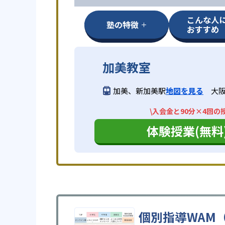
こんな人
塾の特徴
おすすめ
加美教室
加美、新加美駅
地図を見る
大阪
\入会金と90分×4回の
体験授業(無料
個別指導WAM