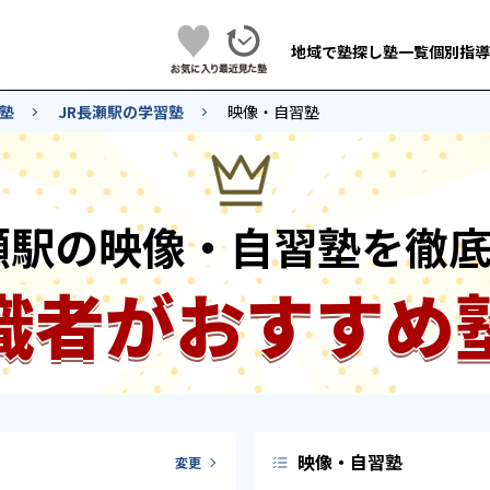
地域で塾探し
塾一覧
個別指導
塾
JR長瀬駅の学習塾
映像・自習塾
瀬駅の映像・自習塾を徹
識者がおすすめ
映像・自習塾
変更