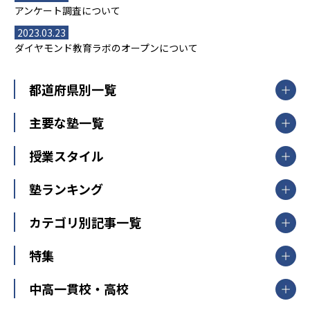
アンケート調査について
2023.03.23
ダイヤモンド教育ラボのオープンについて
都道府県別一覧
北海道・東北
主要な塾一覧
北海道
青森県
岩手県
宮城県
秋田県
【掲載塾一覧を見る】
授業スタイル
山形県
福島県
臨海セミナー
関東
個別指導
塾ランキング
東京個別指導学院
東京都
神奈川県
埼玉県
千葉県
茨城県
集団授業
個別指導塾TOMAS
栃木県
群馬県
中学受験ランキング
カテゴリ別記事一覧
オンライン指導
明光義塾
大学受験ランキング
北陸
映像授業
ナビ個別指導学院
中学受験
特集
新潟県
富山県
石川県
福井県
個別教室のトライ
高校受験
東進ハイスクール
中部
開成番長直伝！子どもの受験を成功させる方法
中高一貫校・高校
大学受験
武田塾
愛知県
静岡県
岐阜県
三重県
長野県
令和時代の失敗しない塾選び
資格取得・学び直し