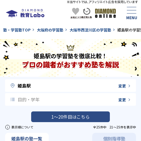
塾・学習塾TOP
大阪府の学習塾
大阪市西淀川区の学習塾
姫島駅の学習
姫島駅の学習塾を徹底比較！
プロの識者がおすすめ塾を解説
姫島駅
変更
目的・学年
変更
1〜20件目はこちら
表示順について
全25件中 21〜25件を表示中
姫島駅の塾一覧
個別指導塾