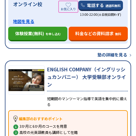
オンライン校
電話する
通話料無料
13:00-22:00(土日祝日問わず)
地図を見る
体験授業(無料)
料金などの資料請求
を申し込む
無料
塾の詳細を見る
ENGLISH COMPANY（イングリッシ
ュカンパニー） 大学受験部オンライ
ン
短期間のマンツーマン指導で英語を集中的に鍛え
る
編集部のおすすめポイント
3か月と6か月のコースを用意
高校の元英語教員も講師として在籍