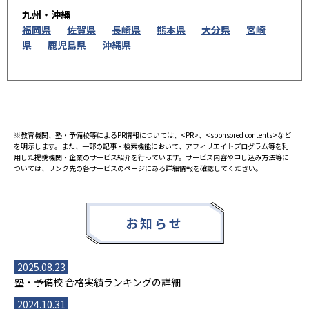
九州・沖縄
福岡県
佐賀県
長崎県
熊本県
大分県
宮崎
県
鹿児島県
沖縄県
※教育機関、塾・予備校等によるPR情報については、<PR>、<sponsored contents>など
を明示します。また、一部の記事・検索機能において、アフィリエイトプログラム等を利
用した提携機関・企業のサービス紹介を行っています。サービス内容や申し込み方法等に
ついては、リンク先の各サービスのページにある詳細情報を確認してください。
お知らせ
2025.08.23
塾・予備校 合格実績ランキングの詳細
2024.10.31