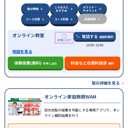
対策
その他科目別特化対策
こんな人に
メリット・
中高一貫校生に対応
授業の振替可能
不登校生に対
塾の特徴
おすすめ
デメリット
特徴
応
オンライン対応
1科目から受講可能
季節講習の
みの受講可
自習室あり
コース内容
コース料金
合格実績
オンライン教室
電話する
通話料無料
10:00~22:00
地図を見る
体験授業(無料)
料金などの資料請求
を申し込む
無料
塾の詳細を見る
オンライン家庭教師WAM
双方向型の授業を可能にする専用アプリで、オン
ライン個別指導を行う