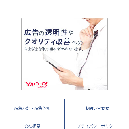
山梨県
2020年代の教育
中学入試最前線
教育費・塾代
中学受験最前線
近畿
てら先生の教育業界基本メソッド
座談会
大学入試改革
大阪府
運動と遊びを考える
兵庫県
京都府
奈良県
和歌山県
教育全般
親子で極める家庭学習
滋賀県
令和の大学受験は情報戦！
大学受験塾の選び方
ママテクエグザム
情報Ⅰ、数学が苦手な人注目！最短距離の学力
中学受験に熱心な市区町村ランキング
中国
進化する中高一貫校・高校
アップ法
小学校受験
鳥取県
島根県
岡山県
広島県
山口県
悩み多き「大学受験」相談室
家庭教師
四国
英語・英会話・英検対策
徳島県
香川県
愛媛県
高知県
小学校教師が解説！中学受験のリアル
教育ニュース最前線
九州・沖縄
教育ジャーナリストが徹底解説！ 大学受験の羅
福岡県
佐賀県
長崎県
熊本県
大分県
針盤
宮崎県
鹿児島県
沖縄県
編集方針・編集体制
お問い合わせ
会社概要
プライバシーポリシー