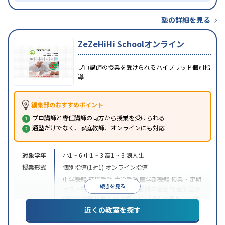
塾の詳細を見る
ZeZeHiHi Schoolオンライン
プロ講師の授業を受けられるハイブリッド個別指
導
編集部のおすすめポイント
プロ講師と専任講師の両方から授業を受けられる
通塾だけでなく、家庭教師、オンラインにも対応
対象学年
小1 ~ 6
中1 ~ 3
高1 ~ 3
浪人生
授業形式
個別指導(1対1)
オンライン指導
中学受験
高校受験
大学受験
医学部受験
授業・定期
続きを見る
テスト対策
内申点対策
学習習慣の定着
総合型選抜
(旧AO)対策
推薦入試対策
学校別特化対策
国公立大
目的
対策
私大対策
共通テスト対策
英検(英語検定)対策
近くの教室を探す
漢検(漢字検定)対策
数学特化対策
英語・英会話特化