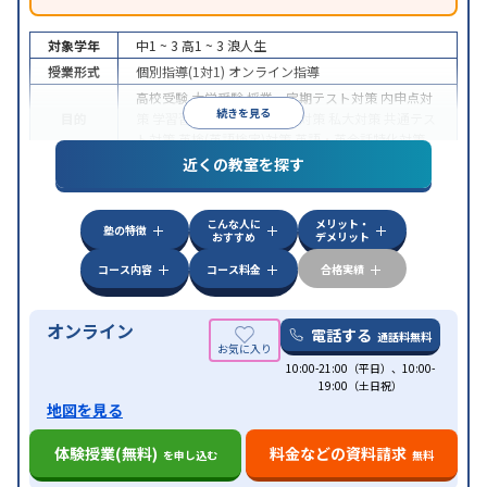
対象学年
中1 ~ 3
高1 ~ 3
浪人生
授業形式
個別指導(1対1)
オンライン指導
高校受験
大学受験
授業・定期テスト対策
内申点対
続きを見る
目的
策
学習習慣の定着
国公立大対策
私大対策
共通テス
ト対策
英検(英語検定)対策
英語・英会話特化対策
近くの教室を探す
中高一貫校生に対応
授業の振替可能
不登校生に対
特徴
応
学習にPC・タブレットを利用
オンライン対応
1
科目から受講可能
こんな人に
メリット・
塾の特徴
おすすめ
デメリット
コース内容
コース料金
合格実績
オンライン
電話する
通話料無料
10:00-21:00（平日）、10:00-
19:00（土日祝）
地図を見る
体験授業(無料)
料金などの資料請求
を申し込む
無料