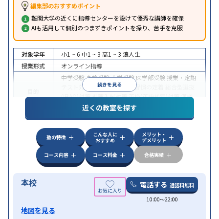
編集部のおすすめポイント
難関大学の近くに指導センターを設けて優秀な講師を確保
AIも活用して個別のつまずきポイントを探り、苦手を克服
対象学年
小1 ~ 6
中1 ~ 3
高1 ~ 3
浪人生
授業形式
オンライン指導
中学受験
高校受験
大学受験
医学部受験
授業・定期
続きを見る
テスト対策
内申点対策
学習習慣の定着
総合型選抜
目的
(旧AO)対策
推薦入試対策
英検(英語検定)対策
漢検
(漢字検定)対策
近くの教室を探す
中高一貫校生に対応
成績保証制度あり
授業の振替
特徴
可能
不登校生に対応
学習にPC・タブレットを利用
こんな人に
メリット・
オンライン対応
1科目から受講可能
塾の特徴
おすすめ
デメリット
コース内容
コース料金
合格実績
本校
電話する
通話料無料
10:00〜22:00
地図を見る