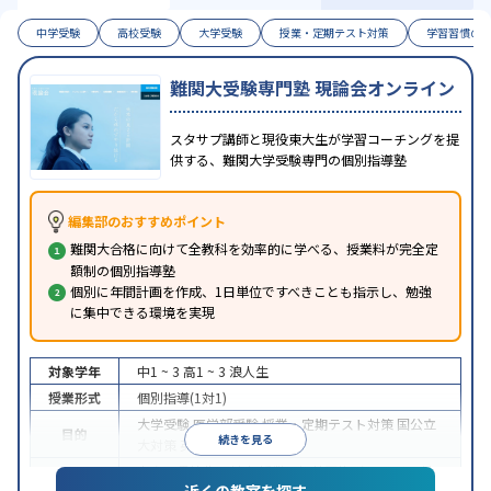
中学受験
高校受験
大学受験
授業・定期テスト対策
学習習慣の
難関大受験専門塾 現論会オンライン
スタサプ講師と現役東大生が学習コーチングを提
供する、難関大学受験専門の個別指導塾
編集部のおすすめポイント
難関大合格に向けて全教科を効率的に学べる、授業料が完全定
額制の個別指導塾
個別に年間計画を作成、1日単位ですべきことも指示し、勉強
に集中できる環境を実現
対象学年
中1 ~ 3
高1 ~ 3
浪人生
授業形式
個別指導(1対1)
大学受験
医学部受験
授業・定期テスト対策
国公立
目的
続きを見る
大対策
英検(英語検定)対策
中高一貫校生に対応
授業の振替可能
オンライン対
特徴