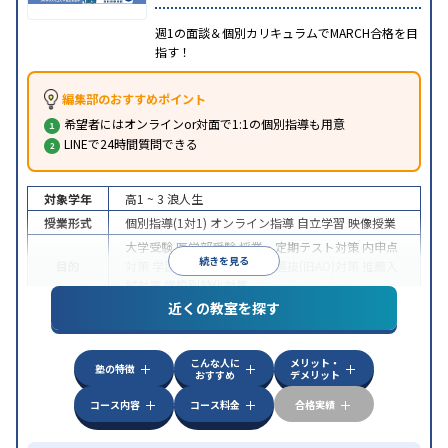
週1の面談＆個別カリキュラムでMARCH合格を目
指す！
編集部のおすすめポイント
希望者にはオンラインor対面で1:1の個別指導も用意
LINEで24時間質問できる
対象学年
高1 ~ 3
浪人生
授業形式
個別指導(1対1)
オンライン指導
自立学習
映像授業
大学受験
医学部受験
授業・定期テスト対策
内申点
続きを見る
目的
対策
学習習慣の定着
総合型選抜(旧AO)対策
推薦入
試対策
学校別特化対策
近くの教室を探す
中高一貫校生に対応
授業の振替可能
不登校生に対
特徴
応
学習にPC・タブレットを利用
オンライン対応
1
科目から受講可能
こんな人に
メリット・
塾の特徴
おすすめ
デメリット
コース内容
コース料金
合格実績