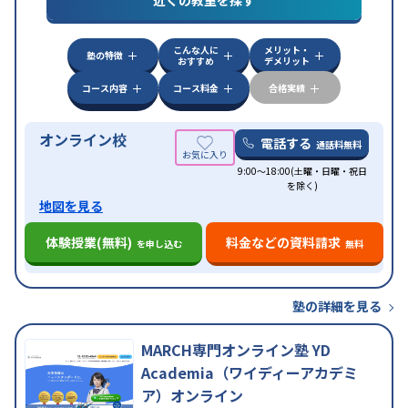
近くの教室を探す
応
自習室あり
こんな人に
メリット・
塾の特徴
おすすめ
デメリット
コース内容
コース料金
合格実績
オンライン校
電話する
通話料無料
9:00～18:00(土曜・日曜・祝日
を除く)
地図を見る
体験授業(無料)
料金などの資料請求
を申し込む
無料
塾の詳細を見る
MARCH専門オンライン塾 YD
Academia（ワイディーアカデミ
ア）オンライン