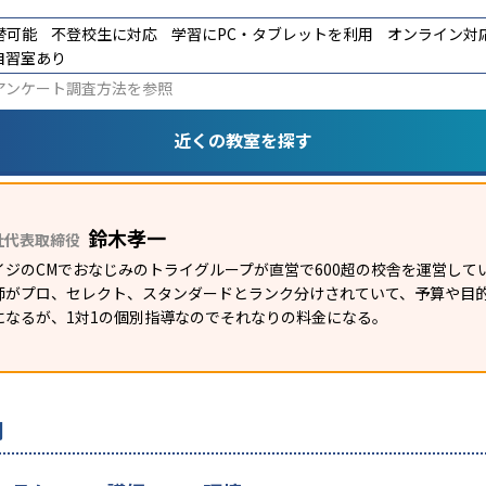
替可能
不登校生に対応
学習にPC・タブレットを利用
オンライン対
自習室あり
アンケート調査方法
を参照
近くの教室を探す
鈴木孝一
社代表取締役
イジのCMでおなじみのトライグループが直営で600超の校舎を運営して
師がプロ、セレクト、スタンダードとランク分けされていて、予算や目
になるが、1対1の個別指導なのでそれなりの料金になる。
判