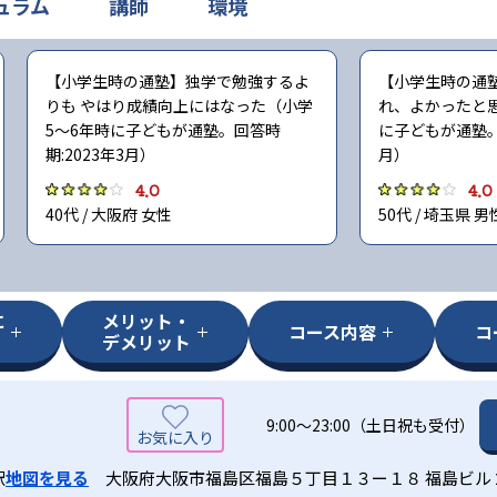
ュラム
講師
環境
【小学生時の通塾】独学で勉強するよ
【小学生時の通
りも やはり成績向上にはなった（小学
れ、よかったと
5〜6年時に子どもが通塾。回答時
に子どもが通塾。回
期:2023年3月）
月）
4.0
4.0
40代 / 大阪府 女性
50代 / 埼玉県 男
に
メリット・
コース内容
コ
デメリット
9:00～23:00（土日祝も受付）
駅
地図を見る
大阪府大阪市福島区福島５丁目１３ー１８ 福島ビル