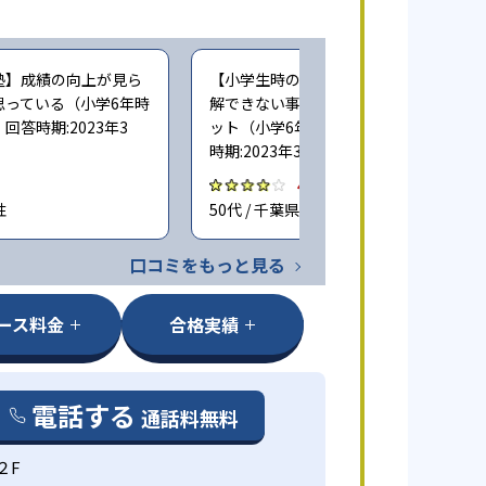
塾】成績の向上が見ら
【小学生時の通塾】個別指導だと、理
思っている（小学6年時
解できない事を質問しやすいのがメリ
答時期:2023年3
ット（小学6年時に子どもが通塾。回答
時期:2023年3月）
4.0
性
50代 / 千葉県 男性
口コミをもっと見る
ース料金
合格実績
電話する
通話料無料
２F