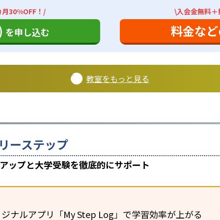
月30%OFF！/
\入会金無料＋授
)
料金など
を申し込む
教室をもっと見る
リーステップ
数アップと大学受験を徹底的にサポート
ジナルアプリ「My Step Log」で学習効率が上がる