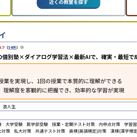
近くの教室を探す
イ
※
3.7
（
54件
）
の個別塾×ダイアログ学習法×最新AIで、確実・最短で
授業を実現し、1回の授業で本質的に理解ができる
断。理解度を客観的に把握でき、効率的な学習が実現
浪人生
験
大学受験
医学部受験
授業・定期テスト対策
内申点対策
学習習
大対策
私大対策
共通テスト対策
英検(英語検定)対策
漢検(漢字検定