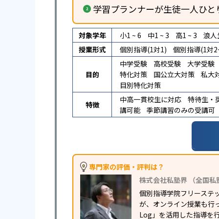
学習プランナーが生徒一人ひと
対象学年
小1 ~ 6
中1 ~ 3
高1 ~ 3
浪人
授業形式
個別指導(1対1)
個別指導(1対2~
中学受験
高校受験
大学受験
目的
特化対策
国公立大対策
私大
目別特化対策
中高一貫校生に対応
特待生・
特徴
講可能
季節講習のみの受講可
専門家の評価・評判は？
株式会社私塾界 （全国私
個別指導学院フリーステ
が、オンライン授業も行っ
Log」を活用した指導を