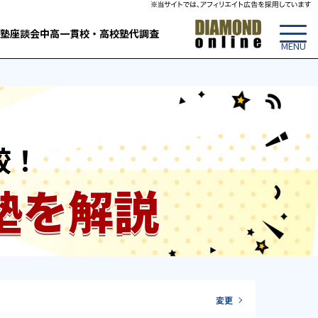
塾
座談会
中高一貫校・高校
塾代調査
較！
塾を解説
変更