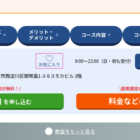
に
メリット・
コース内容
コ
デメリット
9:00～22:00（日・祝も受付）
市西淀川区御幣島1-3-9 スモカビル 3階
回が無料！/
\夏期講習
)
料金など
を申し込む
教室をもっと見る