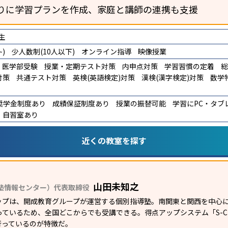
りに学習プランを作成、家庭と講師の連携も支援
生
)
少人数制(10人以下)
オンライン指導
映像授業
医学部受験
授業・定期テスト対策
内申点対策
学習習慣の定着
総
対策
共通テスト対策
英検(英語検定)対策
漢検(漢字検定)対策
数学
奨学金制度あり
成績保証制度あり
授業の振替可能
学習にPC・タブ
自習室あり
近くの教室を探す
山田未知之
塾情報センター）代表取締役
ップは、開成教育グループが運営する個別指導塾。南関東と関西を中心に
ているため、全国どこからでも受講できる。得点アップシステム「S-CUB
行っているのが特徴だ。