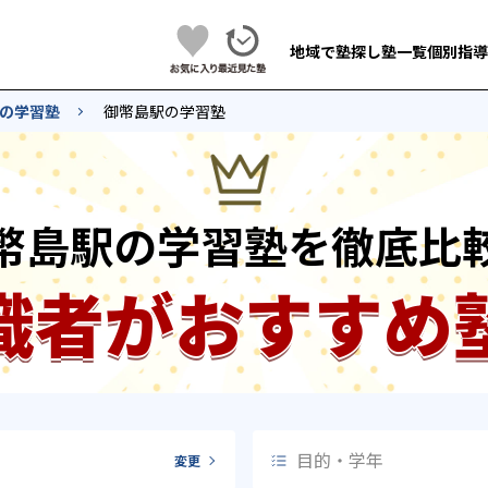
地域で塾探し
塾一覧
個別指導
の学習塾
御幣島駅の学習塾
幣島駅の学習塾を徹底比
識者がおすすめ
目的・学年
変更