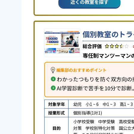
近くの教室を探す
個別教室のトラ
専任制マンツーマン
編集部のおすすめポイント
わかったつもりを防ぐ双方向の
AI学習診断で苦手を10分で診
対象学年
幼児
小1 ~ 6
中1 ~ 3
高1 ~ 3
授業形式
個別指導(1対1)
小学校受験
中学受験
高校受
目的
対策
学校別特化対策
国公立