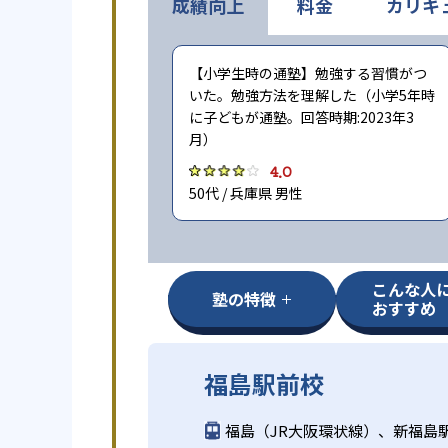
成績向上
料金
カリキ
【小学生時の通塾】勉強する習慣がつ
いた。勉強方法を理解した（小学5年時
に子どもが通塾。回答時期:2023年3
月）
4.0
50代 / 兵庫県 男性
こんな人
塾の特徴
おすすめ
福島駅前校
福島（JR大阪環状線）、新福島