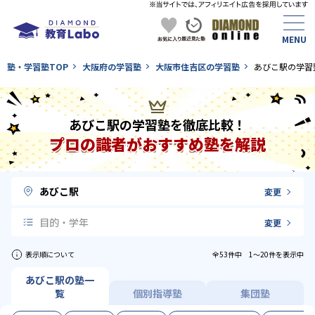
塾・学習塾TOP
大阪府の学習塾
大阪市住吉区の学習塾
あびこ駅の学習
あびこ駅の学習塾を徹底比較！
プロの識者がおすすめ塾を解説
あびこ駅
変更
目的・学年
変更
表示順について
全53件中 1〜20件を表示中
あびこ駅の塾一
覧
個別指導塾
集団塾