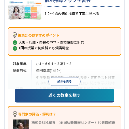
1:2〜1:3の個別指導で丁寧に学べる
編集部のおすすめポイント
大阪・兵庫・奈良の中学・高校受験に対応
1回の授業で何教科でも受講可能
対象学年
小1 ~ 6
中1 ~ 3
高1 ~ 3
授業形式
個別指導(1対2~)
中学受験
高校受験
大学受験
授業・定期テスト対策
続きを見る
内申点対策
学習習慣の定着
推薦入試対策
学校別特
目的
化対策
国公立大対策
私大対策
共通テスト対策
英検
(英語検定)対策
漢検(漢字検定)対策
数学特化対策
英
近くの教室を探す
語・英会話特化対策
その他科目別特化対策
中高一貫校生に対応
授業の振替可能
不登校生に対
特徴
応
オンライン対応
1科目から受講可能
発達障害の
専門家の評価・評判は？
子どもに対応
自習室あり
株式会社私塾界 （全国私塾情報センター）代表取締役