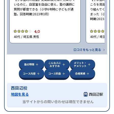
いるのと、自習室を自由に使え、塾の講師に
ころを見抜いて
質問が都度できる（小学6年時に子どもが通
り組んでくれた
塾。回答時期:2023年3月）
まった（小学5〜
時期:2023年3月
4.0
4
40代 / 埼玉県 男性
40代 / 埼玉県 女
口コミをもっと見る
こんな人に
メリット・
塾の特徴
おすすめ
デメリット
コース内容
コース料金
合格実績
西田辺校
地図を見る
西田辺駅
当サイトからの問い合わせは現在できません