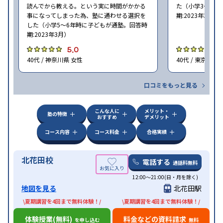
読んでから教える。という実に時間がかかる
た（小学3〜6年
事になってしまった為、塾に通わせる選択を
期:2023年3月）
した（小学5〜6年時に子どもが通塾。回答時
期:2023年3月）
5.0
4
40代 / 神奈川県 女性
40代 / 東京都 女
口コミをもっと見る
こんな人に
メリット・
塾の特徴
おすすめ
デメリット
コース内容
コース料金
合格実績
北花田校
電話する
通話料無料
12:00～21:00(日・月を除く)
地図を見る
北花田駅
\夏期講習を4回まで無料体験！/
\夏期講習を4回まで無料体験！/
体験授業(無料)
料金などの資料請求
を申し込む
無料