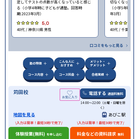
定してテストの点数が高くなっていると感じ
切なくなった。 
る（小学4年時に子どもが通塾。回答時
（小学5年時に子
期:2023年3月）
年3月）
5.0
4
40代 / 神奈川県 男性
40代 / 千葉県 女
口コミをもっと見る
こんな人に
メリット・
塾の特徴
おすすめ
デメリット
コース内容
コース料金
合格実績
苅田校
電話する
通話料無料
14:00〜22:00（土曜・日曜を除
く）
地図を見る
あびこ駅
\入力は簡単！最短30秒で完了/
\入力は簡単！最短30秒で完了/
体験授業(無料)
料金などの資料請求
を申し込む
無料