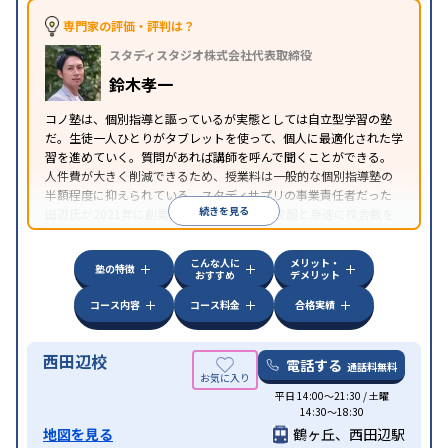
専門家の評価・評判は？
スタディスタジオ株式会社代表取締役
鈴木孝一
コノ塾は、個別指導と謳っているが実態としては自立型学習の塾
だ。生徒一人ひとりがタブレットを使って、個人に最適化された学
習を進めていく。質問があれば講師を呼んで聞くことができる。
人件費が大きく削減できるため、授業料は一般的な個別指導塾の
半額程度に抑えられている。スタディサプリの事業責任者だった
続きを見る
田辺氏が2021年に創業し、たった2年で30校超と急速に校舎数を
伸ばしている、ICTをフル活用した塾だ。
こんな人に
メリット・
塾の特徴
おすすめ
デメリット
コース内容
コース料金
合格実績
西田辺校
電話する
通話料無料
平日 14:00〜21:30 / 土曜
14:30〜18:30
地図を見る
鶴ヶ丘、西田辺駅