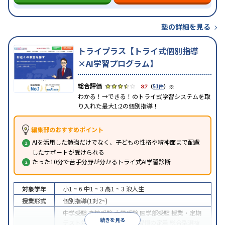
塾の詳細を見る
トライプラス【トライ式個別指導
×AI学習プログラム】
※
3.7
（
51件
）
わかる！→できる！のトライ式学習システムを取
り入れた最大1:2の個別指導！
編集部のおすすめポイント
AIを活用した勉強だけでなく、子どもの性格や精神面まで配慮
したサポートが受けられる
たった10分で苦手分野が分かるトライ式AI学習診断
対象学年
小1 ~ 6
中1 ~ 3
高1 ~ 3
浪人生
授業形式
個別指導(1対2~)
中学受験
高校受験
大学受験
医学部受験
授業・定期
続きを見る
テスト対策
内申点対策
学習習慣の定着
総合型選抜