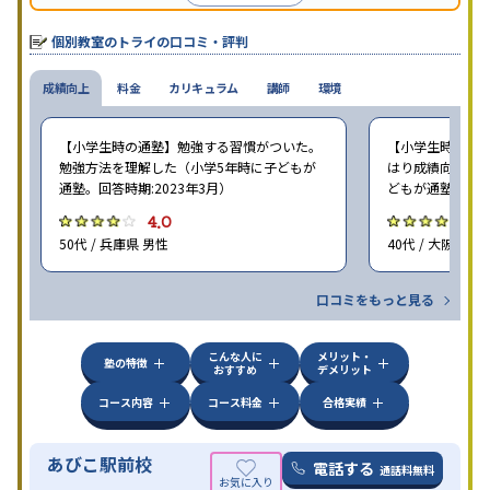
個別教室のトライの口コミ・評判
成績向上
料金
カリキュラム
講師
環境
【小学生時の通塾】勉強する習慣がついた。
【小学生時の通塾
勉強方法を理解した（小学5年時に子どもが
はり成績向上には
通塾。回答時期:2023年3月）
どもが通塾。回答時
4.0
4
50代 / 兵庫県 男性
40代 / 大阪府 女
口コミをもっと見る
こんな人に
メリット・
塾の特徴
おすすめ
デメリット
コース内容
コース料金
合格実績
あびこ駅前校
電話する
通話料無料