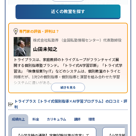
(旧AO)対策
推薦入試対策
学校別特化対策
国公立大
目的
対策
私大対策
共通テスト対策
英検(英語検定)対策
近くの教室を探す
漢検(漢字検定)対策
数学特化対策
英語・英会話特化
対策
その他科目別特化対策
中高一貫校生に対応
授業の振替可能
不登校生に対
専門家の評価・評判は？
応
学習にPC・タブレットを利用
オンライン対応
1
特徴
株式会社私塾界 （全国私塾情報センター）代表取締役
科目から受講可能
季節講習のみの受講可
発達障害
の子どもに対応
自習室あり
山田未知之
※2023年3月調査。
小学校高学年の個別指導塾アンケート調査方法
を参
トライプラスは、家庭教師のトライグループがフランチャイズ展
照
開する個別指導塾ブランド。「トライ式AI学習診断」「トライ式学
習法」「映像授業Try IT」などのシステムは、個別教室のトライと
同様だが、1対2の個別指導・個別指導と演習を組み合わせた学習
システムに違いがある。
続きを見る
トライプラス【トライ式個別指導×AI学習プログラム】の口コミ・評
判
成績向上
料金
カリキュラム
講師
環境
【小学生時の通塾】定期試験対策が充実して
【小学生時の通