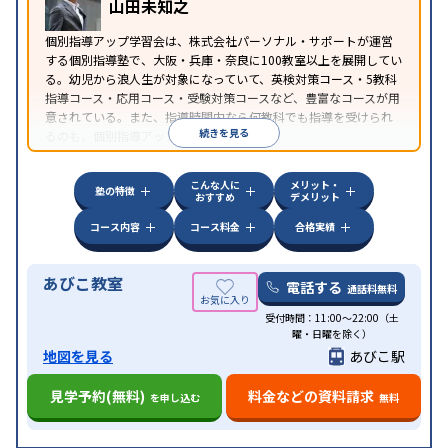
山田未知之
個別指導アップ学習会は、株式会社パーソナル・サポートが運営
する個別指導塾で、大阪・兵庫・奈良に100教室以上を展開してい
る。幼児から浪人生が対象になっていて、英検対策コース・5教科
指導コース・応用コース・受験対策コースなど、豊富なコースが用
意されている。また、指導時間内なら何教科でも指導を受けられ
続きを見る
るのも、個別指導アップ学習会の特徴。
こんな人に
メリット・
塾の特徴
おすすめ
デメリット
コース内容
コース料金
合格実績
あびこ教室
電話する
通話料無料
受付時間：11:00～22:00（土
曜・日曜を除く）
地図を見る
あびこ駅
見学予約(無料)
料金などの資料請求
を申し込む
無料