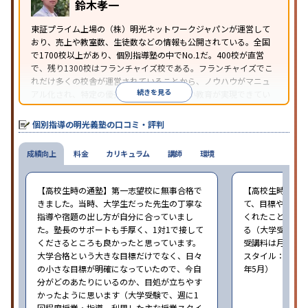
鈴木孝一
り
※2023年3月調査。
小学校高学年の個別指導塾アンケート調査方法
を参
東証プライム上場の（株）明光ネットワークジャパンが運営して
おり、売上や教室数、生徒数などの情報も公開されている。全国
照
で1700校以上があり、個別指導塾の中でNo.1だ。400校が直営
で、残り1300校はフランチャイズ校である。フランチャイズでこ
れだけ多くの校舎が運営されていることから、ノウハウがマニュ
続きを見る
アル化され、特定の優秀な人材に依存しない教育が実現できてい
ることが推測される。
個別指導の明光義塾の口コミ・評判
成績向上
料金
カリキュラム
講師
環境
【高校生時の通塾】第一志望校に無事合格で
【高校生時の通
きました。当時、大学生だった先生の丁寧な
て、目標や勉強
指導や宿題の出し方が自分に合っていまし
くれたことが、
た。塾長のサポートも手厚く、1対1で接して
る（大学受験で、
くださるところも良かったと思っています。
受講料は月35,
大学合格という大きな目標だけでなく、日々
スタイル：個別、
の小さな目標が明確になっていたので、今自
年5月）
分がどのあたりにいるのか、目処が立ちやす
かったように思います（大学受験で、週に1
回程度授業・指導。利用した主な授業スタイ