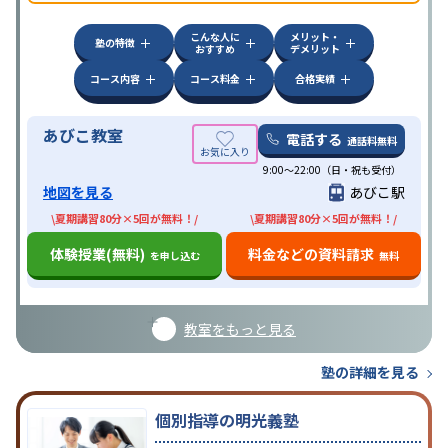
こんな人に
メリット・
塾の特徴
おすすめ
デメリット
コース内容
コース料金
合格実績
あびこ教室
電話する
通話料無料
9:00～22:00（日・祝も受付）
地図を見る
あびこ駅
\夏期講習80分×5回が無料！/
\夏期講習80分×5回が無料！/
体験授業(無料)
料金などの資料請求
を申し込む
無料
教室をもっと見る
塾の詳細を見る
個別指導の明光義塾