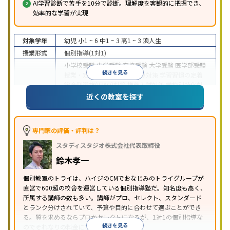
AI学習診断で苦手を10分で診断。理解度を客観的に把握でき、
効率的な学習が実現
対象学年
幼児
小1 ~ 6
中1 ~ 3
高1 ~ 3
浪人生
授業形式
個別指導(1対1)
小学校受験
中学受験
高校受験
大学受験
医学部受験
続きを見る
授業・定期テスト対策
内申点対策
学習習慣の定着
総合型選抜(旧AO)対策
推薦入試対策
学校別特化対
目的
策
国公立大対策
私大対策
共通テスト対策
英検(英
近くの教室を探す
語検定)対策
漢検(漢字検定)対策
数学特化対策
英
語・英会話特化対策
その他科目別特化対策
中高一貫校生に対応
授業の振替可能
不登校生に対
専門家の評価・評判は？
応
学習にPC・タブレットを利用
オンライン対応
1
特徴
スタディスタジオ株式会社代表取締役
科目から受講可能
季節講習のみの受講可
発達障害
の子どもに対応
自習室あり
鈴木孝一
※2023年3月調査。
小学校高学年の個別指導塾アンケート調査方法
を参
個別教室のトライは、ハイジのCMでおなじみのトライグループが
照
直営で600超の校舎を運営している個別指導塾だ。知名度も高く、
所属する講師の数も多い。講師がプロ、セレクト、スタンダード
とランク分けされていて、予算や目的に合わせて選ぶことができ
る。質を求めるならプロかセレクトになるが、1対1の個別指導な
続きを見る
のでそれなりの料金になる。