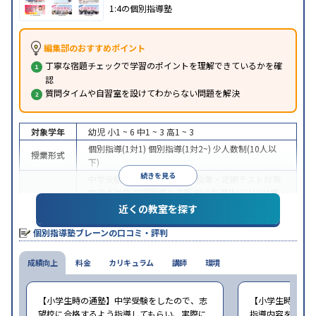
1:4の個別指導塾
編集部のおすすめポイント
丁寧な宿題チェックで学習のポイントを理解できているかを確
認
質問タイムや自習室を設けてわからない問題を解決
対象学年
幼児
小1 ~ 6
中1 ~ 3
高1 ~ 3
個別指導(1対1)
個別指導(1対2~)
少人数制(10人以
授業形式
下)
続きを見る
中学受験
高校受験
大学受験
授業・定期テスト対策
内申点対策
学習習慣の定着
総合型選抜(旧AO)対策
目的
推薦入試対策
学校別特化対策
国公立大対策
私大対
近くの教室を探す
策
共通テスト対策
英検(英語検定)対策
漢検(漢字検
個別指導塾ブレーンの口コミ・評判
定)対策
数学特化対策
英語・英会話特化対策
中高一貫校生に対応
授業の振替可能
不登校生に対
成績向上
特徴
料金
応
1科目から受講可能
カリキュラム
講師
季節講習のみの受講可
環境
自習
室あり
※2023年3月調査。
小学校高学年の個別指導塾アンケート調査方法
を参
【小学生時の通塾】中学受験をしたので、志
【小学生時の通
照
望校に合格するよう指導してもらい、実際に
指導内容を考えて