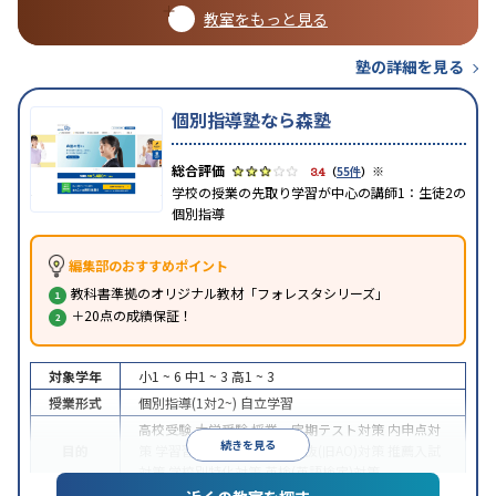
教室をもっと見る
塾の詳細を見る
個別指導塾なら森塾
※
3.4
（
55件
）
学校の授業の先取り学習が中心の講師1：生徒2の
個別指導
編集部のおすすめポイント
教科書準拠のオリジナル教材「フォレスタシリーズ」
＋20点の成績保証！
対象学年
小1 ~ 6
中1 ~ 3
高1 ~ 3
授業形式
個別指導(1対2~)
自立学習
高校受験
大学受験
授業・定期テスト対策
内申点対
続きを見る
目的
策
学習習慣の定着
総合型選抜(旧AO)対策
推薦入試
対策
学校別特化対策
英検(英語検定)対策