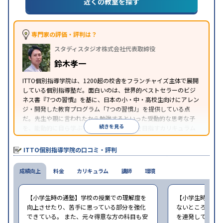
近くの教室を探す
1科目から受講可能
季節講習のみの受講可
自習室あ
特徴
り
※2023年3月調査。
小学校高学年の個別指導塾アンケート調査方法
を参
照
専門家の評価・評判は？
スタディスタジオ株式会社代表取締役
鈴木孝一
ITTO個別指導学院は、1200超の校舎をフランチャイズ主体で展開
している個別指導塾だ。面白いのは、世界的ベストセラーのビジ
ネス書『7つの習慣』を基に、日本の小・中・高校生向けにアレン
ジ・開発した教育プログラム「7つの習慣J」を提供している点
だ。先生や親に言われたから勉強するといった受動的な思考な子
続きを見る
を、能動的に自ら学ぶ子に育てていくことを目指すカリキュラム
である。個別指導の授業とは別に、集団授業形式の特別講座とし
て別料金で提供されるので、単なる成績アップ以上の、子どもの
ITTO個別指導学院の口コミ・評判
心の成長を求める家庭にオススメだ。
成績向上
料金
カリキュラム
講師
環境
【小学生時の通塾】学校の授業での理解度を
【小学生時の通
向上させたり、苦手に思っている部分を強化
ないところがあ
できている。 また、元々得意な方の科目も安
を連発していた