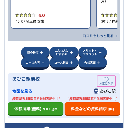
月）
4.0
4
40代 / 埼玉県 女性
30代 / 神奈川県
口コミをもっと見る
こんな人に
メリット・
塾の特徴
おすすめ
デメリット
コース内容
コース料金
合格実績
あびこ駅前校
地図を見る
あびこ駅
\夏期講習5日間無料体験実施中！/
\夏期講習5日間無料体験実施中！/
体験授業(無料)
料金などの資料請求
を申し込む
無料