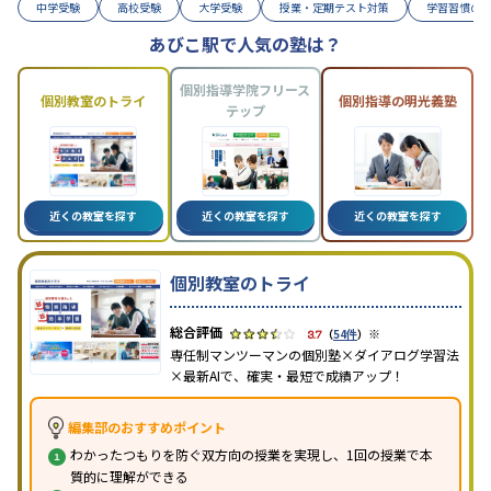
中学受験
高校受験
大学受験
授業・定期テスト対策
学習習慣の
あびこ駅で人気の塾は？
個別指導学院フリース
個別教室のトライ
個別指導の明光義塾
テップ
近くの教室を探す
近くの教室を探す
近くの教室を探す
個別教室のトライ
※
3.7
（
54件
）
専任制マンツーマンの個別塾×ダイアログ学習法
×最新AIで、確実・最短で成績アップ！
編集部のおすすめポイント
わかったつもりを防ぐ双方向の授業を実現し、1回の授業で本
質的に理解ができる