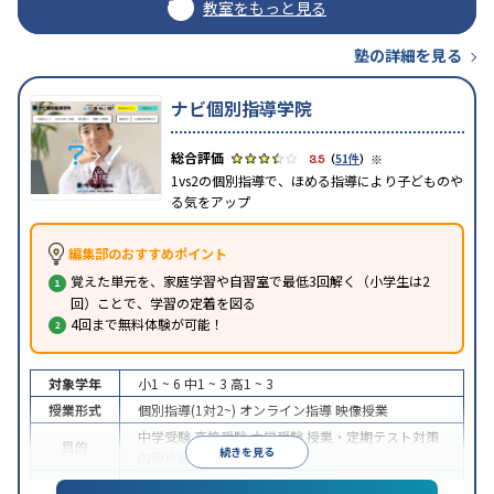
教室をもっと見る
塾の詳細を見る
ナビ個別指導学院
※
3.5
（
51件
）
1vs2の個別指導で、ほめる指導により子どものや
る気をアップ
編集部のおすすめポイント
覚えた単元を、家庭学習や自習室で最低3回解く（小学生は2
回）ことで、学習の定着を図る
4回まで無料体験が可能！
対象学年
小1 ~ 6
中1 ~ 3
高1 ~ 3
授業形式
個別指導(1対2~)
オンライン指導
映像授業
中学受験
高校受験
大学受験
授業・定期テスト対策
目的
続きを見る
内申点対策
学習習慣の定着
成績保証制度あり
授業の振替可能
オンライン対応