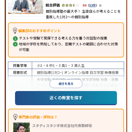
※
3.6
（
53件
）
個別指導塾の最大手！ 生徒自らが考えることを
重視した1対2〜の個別指導
編集部のおすすめポイント
テストや受験で発揮できる考える力を養う対話型の授業
地域の学校を熟知しており、定期テストの範囲に合わせた対策
が可能
対象学年
小1 ~ 6
中1 ~ 3
高1 ~ 3
浪人生
授業形式
個別指導(1対2~)
オンライン指導
自立学習
映像授業
中学受験
高校受験
大学受験
医学部受験
授業・定期
続きを見る
テスト対策
内申点対策
学習習慣の定着
総合型選抜
(旧AO)対策
推薦入試対策
学校別特化対策
国公立大
目的
対策
私大対策
共通テスト対策
英検(英語検定)対策
近くの教室を探す
漢検(漢字検定)対策
数学特化対策
英語・英会話特化
対策
その他科目別特化対策
中高一貫校生に対応
特待生・奨学金制度あり
授業
専門家の評価・評判は？
の振替可能
不登校生に対応
学習にPC・タブレット
スタディスタジオ株式会社代表取締役
特徴
を利用
オンライン対応
1科目から受講可能
季節講
習のみの受講可
発達障害の子どもに対応
自習室あ