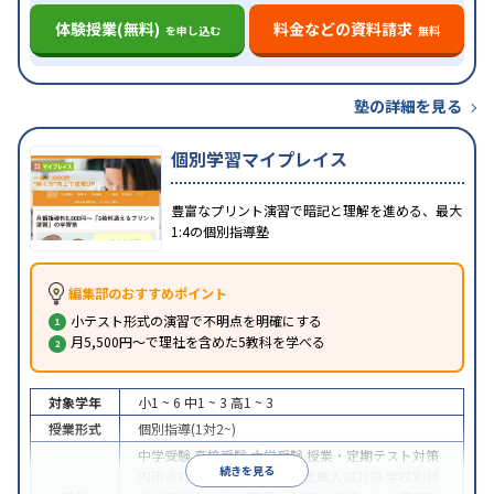
体験授業(無料)
料金などの資料請求
を申し込む
無料
塾の詳細を見る
個別学習マイプレイス
豊富なプリント演習で暗記と理解を進める、最大
1:4の個別指導塾
編集部のおすすめポイント
小テスト形式の演習で不明点を明確にする
月5,500円～で理社を含めた5教科を学べる
対象学年
小1 ~ 6
中1 ~ 3
高1 ~ 3
授業形式
個別指導(1対2~)
中学受験
高校受験
大学受験
授業・定期テスト対策
続きを見る
内申点対策
学習習慣の定着
推薦入試対策
学校別特