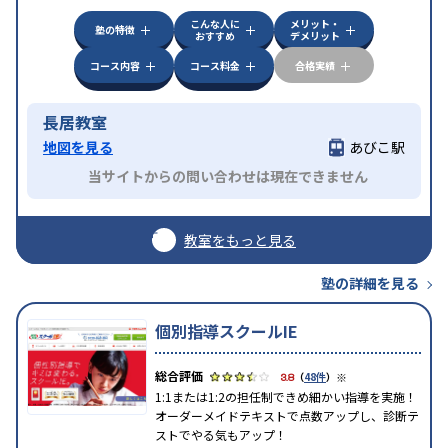
中高一貫校生に対応
成績保証制度あり
授業の振替
こんな人に
メリット・
特徴
可能
不登校生に対応
1科目から受講可能
発達障害
塾の特徴
おすすめ
デメリット
の子どもに対応
自習室あり
コース内容
コース料金
合格実績
長居教室
地図を見る
あびこ駅
当サイトからの問い合わせは現在できません
教室をもっと見る
塾の詳細を見る
個別指導スクールIE
※
3.8
（
48件
）
1:1または1:2の担任制できめ細かい指導を実施！
オーダーメイドテキストで点数アップし、診断テ
ストでやる気もアップ！