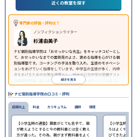
近くの教室を探す
特徴
1科目から受講可能
季節講習のみの受講可
自習室あ
り
※2023年3月調査。
小学校高学年の個別指導塾アンケート調査方法
を参
照
専門家の評価・評判は？
ノンフィクションライター
杉浦由美子
ナビ個別指導学院は「おせっかいな先生」をキャッチコピーとし
て、おせっかいなまでの面倒見のよさ、褒める指導を心がける個
別指導塾です。コーチングの手法を取り入れ、生徒のモチベーシ
ョンをあげていく指導をしています。中学生の生徒が多く、内申
点をあげるための対策を得意とし、地元の公立中学の定期テスト
続きを見る
の範囲を教室に貼り出すなど手厚く学習をフォローしています。
オリジナルテキストを使用しており、特に英語は各教科書に合わ
せたテキストを使った「先取り学習」で理解度を深められます。
ナビ個別指導学院の口コミ・評判
成績向上
料金
カリキュラム
講師
環境
【小学生時の通塾】算数がとても苦手で、親
【小学生時の通
が教えようとすると今の教科書とは全く教え
ろはよくやり方
方が違った。その為、親がまず教科書をよく
びてきたようで