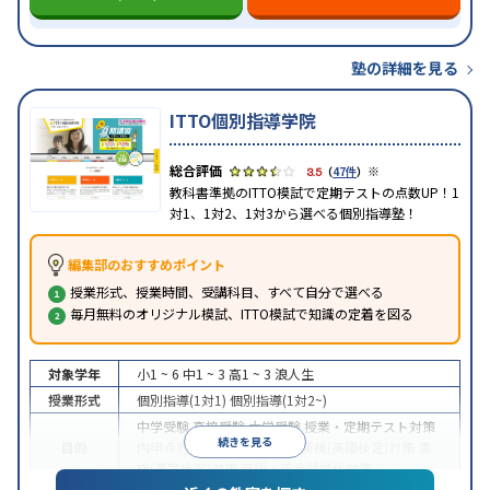
塾の詳細を見る
ITTO個別指導学院
※
3.5
（
47件
）
教科書準拠のITTO模試で定期テストの点数UP！1
対1、1対2、1対3から選べる個別指導塾！
編集部のおすすめポイント
授業形式、授業時間、受講科目、すべて自分で選べる
毎月無料のオリジナル模試、ITTO模試で知識の定着を図る
対象学年
小1 ~ 6
中1 ~ 3
高1 ~ 3
浪人生
授業形式
個別指導(1対1)
個別指導(1対2~)
中学受験
高校受験
大学受験
授業・定期テスト対策
続きを見る
目的
内申点対策
学習習慣の定着
英検(英語検定)対策
漢
検(漢字検定)対策
英語・英会話特化対策