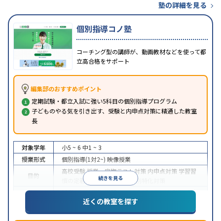
塾の詳細を見る
個別指導コノ塾
コーチング型の講師が、動画教材などを使って都
立高合格をサポート
編集部のおすすめポイント
定期試験・都立入試に強い5科目の個別指導プログラム
子どものやる気を引き出す、受験と内申点対策に精通した教室
長
対象学年
小5 ~ 6
中1 ~ 3
授業形式
個別指導(1対2~)
映像授業
高校受験
授業・定期テスト対策
内申点対策
学習習
目的
続きを見る
慣の定着
推薦入試対策
学校別特化対策
授業の振替可能
学習にPC・タブレットを利用
季節
特徴
近くの教室を探す
講習のみの受講可