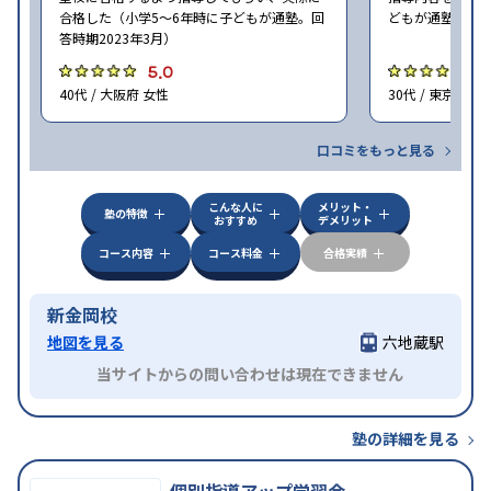
合格した（小学5〜6年時に子どもが通塾。回
どもが通塾。回答
答時期2023年3月）
5.0
5
40代 / 大阪府 女性
30代 / 東京都 女
口コミをもっと見る
こんな人に
メリット・
塾の特徴
おすすめ
デメリット
コース内容
コース料金
合格実績
新金岡校
地図を見る
六地蔵駅
当サイトからの問い合わせは現在できません
塾の詳細を見る
個別指導アップ学習会