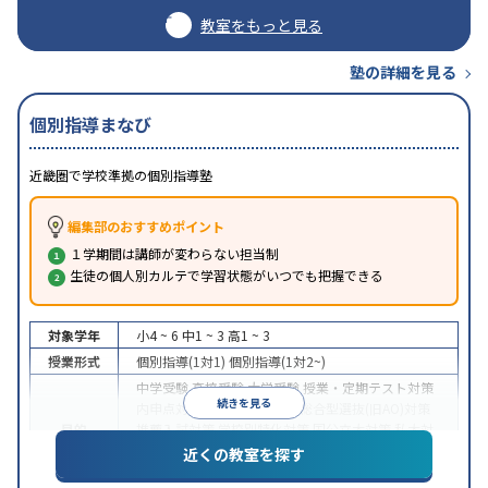
教室をもっと見る
塾の詳細を見る
個別指導まなび
近畿圏で学校準拠の個別指導塾
編集部のおすすめポイント
１学期間は講師が変わらない担当制
生徒の個人別カルテで学習状態がいつでも把握できる
対象学年
小4 ~ 6
中1 ~ 3
高1 ~ 3
授業形式
個別指導(1対1)
個別指導(1対2~)
中学受験
高校受験
大学受験
授業・定期テスト対策
続きを見る
内申点対策
学習習慣の定着
総合型選抜(旧AO)対策
目的
推薦入試対策
学校別特化対策
国公立大対策
私大対
策
共通テスト対策
英検(英語検定)対策
漢検(漢字検
近くの教室を探す
定)対策