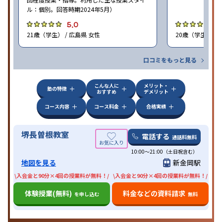
ル：個別。回答時期2024年5月）
5.0
4
21歳（学生） / 広島県 女性
20歳（学生） / 
口コミをもっと見る
こんな人に
メリット・
塾の特徴
おすすめ
デメリット
コース内容
コース料金
合格実績
堺長曽根教室
電話する
通話料無料
10:00〜21:00（土日祝含む）
地図を見る
新金岡駅
\入会金と90分×4回の授業料が無料！/
\入会金と90分×4回の授業料が無料！/
体験授業(無料)
料金などの資料請求
を申し込む
無料