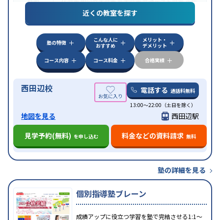
目的
化対策
国公立大対策
私大対策
共通テスト対策
英検
(英語検定)対策
漢検(漢字検定)対策
数学特化対策
英
近くの教室を探す
語・英会話特化対策
その他科目別特化対策
中高一貫校生に対応
授業の振替可能
不登校生に対
こんな人に
メリット・
特徴
応
オンライン対応
1科目から受講可能
発達障害の
塾の特徴
おすすめ
デメリット
子どもに対応
自習室あり
コース内容
コース料金
合格実績
西田辺校
電話する
通話料無料
13:00～22:00（土日を除く）
地図を見る
西田辺駅
見学予約(無料)
料金などの資料請求
を申し込む
無料
塾の詳細を見る
個別指導塾ブレーン
成績アップに役立つ学習を塾で完結させる1:1～