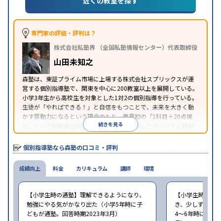
近くの教室を探す
成績保証制度あり
1科目から受講可能
季節講習のみ
特徴
の受講可
自習室あり
※2023年3月調査。
小学校高学年の個別指導塾アンケート調査方法
を参
照
専門家の評価・評判は？
株式会社私塾界 （全国私塾情報センター）代表取締役
山田未知之
森塾は、東証プライム市場に上場する株式会社スプリックスが運
営する個別指導塾で、関東を中心に200教室以上を展開している。
小学3年生から高校生を対象とした1対2の個別指導を行っている。
生徒が「やればできる！」と自信をもつことで、未来を大きく動
かす原動力になるという理念のもと、業界初の「1科目＋20点保
続きを見る
証」という成績保証制度を採用。同社が開発したオリジナル教材
「フォレスタシリーズ」は全国各地の学習塾でも採用されてい
る。
個別指導塾なら森塾の口コミ・評判
成績向上
料金
カリキュラム
講師
環境
【小学生時の通塾】理解できるようになり、
【小学生時の通
勉強にやる気がかなり出た（小学5年時に子
き、少しずつ成
どもが通塾。回答時期2023年3月）
4〜6年時に子ど