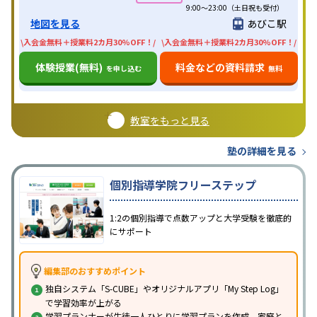
9:00～23:00（土日祝も受付）
地図を見る
あびこ駅
\入会金無料＋授業料2カ月30%OFF！/
\入会金無料＋授業料2カ月30%OFF！/
体験授業(無料)
料金などの資料請求
を申し込む
無料
教室をもっと見る
塾の詳細を見る
個別指導学院フリーステップ
1:2の個別指導で点数アップと大学受験を徹底的
にサポート
編集部のおすすめポイント
独自システム「S-CUBE」やオリジナルアプリ「My Step Log」
で学習効率が上がる
学習プランナーが生徒一人ひとりに学習プランを作成、家庭と