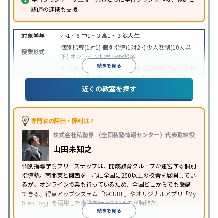
講師の連携も支援
対象学年
小1 ~ 6
中1 ~ 3
高1 ~ 3
浪人生
個別指導(1対1)
個別指導(1対2~)
少人数制(10人以
授業形式
下)
オンライン指導
映像授業
続きを見る
中学受験
高校受験
大学受験
医学部受験
授業・定期
テスト対策
内申点対策
学習習慣の定着
総合型選抜
(旧AO)対策
推薦入試対策
学校別特化対策
国公立大
近くの教室を探す
目的
対策
私大対策
共通テスト対策
英検(英語検定)対策
漢検(漢字検定)対策
数学特化対策
英語・英会話特化
対策
その他科目別特化対策
専門家の評価・評判は？
中高一貫校生に対応
特待生・奨学金制度あり
成績
株式会社私塾界 （全国私塾情報センター）代表取締役
保証制度あり
授業の振替可能
学習にPC・タブレッ
特徴
トを利用
オンライン対応
1科目から受講可能
季節
山田未知之
講習のみの受講可
自習室あり
個別指導学院フリーステップは、開成教育グループが運営する個別
指導塾。南関東と関西を中心に全国に250以上の校舎を展開してい
るが、オンライン授業も行っているため、全国どこからでも受講
できる。得点アップシステム「S-CUBE」やオリジナルアプリ「My
Step Log」を活用した指導を行っているのが特徴だ。
続きを見る