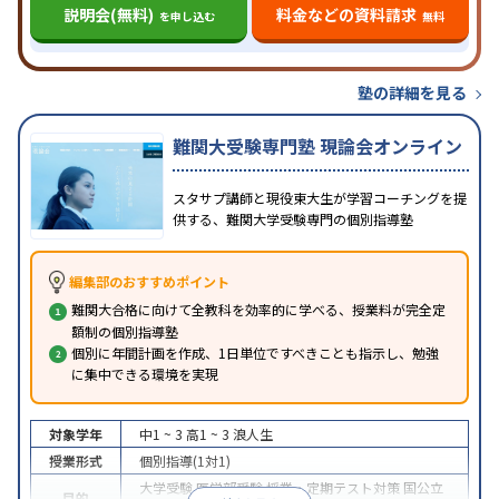
説明会(無料)
料金などの資料請求
を申し込む
無料
塾の詳細を見る
難関大受験専門塾 現論会オンライン
スタサプ講師と現役東大生が学習コーチングを提
供する、難関大学受験専門の個別指導塾
編集部のおすすめポイント
難関大合格に向けて全教科を効率的に学べる、授業料が完全定
額制の個別指導塾
個別に年間計画を作成、1日単位ですべきことも指示し、勉強
に集中できる環境を実現
対象学年
中1 ~ 3
高1 ~ 3
浪人生
授業形式
個別指導(1対1)
大学受験
医学部受験
授業・定期テスト対策
国公立
目的