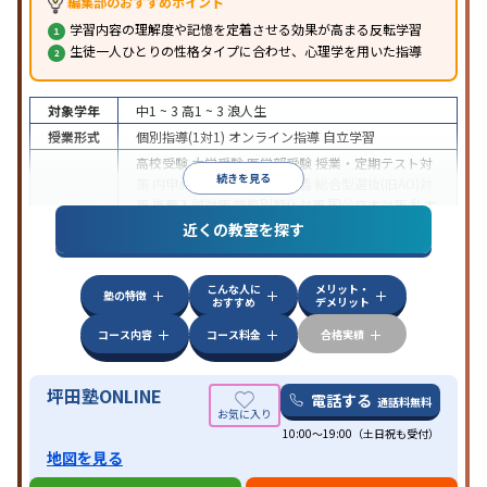
編集部のおすすめポイント
学習内容の理解度や記憶を定着させる効果が高まる反転学習
生徒一人ひとりの性格タイプに合わせ、心理学を用いた指導
対象学年
中1 ~ 3
高1 ~ 3
浪人生
授業形式
個別指導(1対1)
オンライン指導
自立学習
高校受験
大学受験
医学部受験
授業・定期テスト対
続きを見る
策
内申点対策
学習習慣の定着
総合型選抜(旧AO)対
策
推薦入試対策
学校別特化対策
国公立大対策
私大
目的
対策
共通テスト対策
英検(英語検定)対策
漢検(漢字
近くの教室を探す
検定)対策
数学特化対策
英語・英会話特化対策
その
他科目別特化対策
こんな人に
メリット・
中高一貫校生に対応
授業の振替可能
不登校生に対
塾の特徴
おすすめ
デメリット
応
学習にPC・タブレットを利用
オンライン対応
1
特徴
科目から受講可能
季節講習のみの受講可
発達障害
コース内容
コース料金
合格実績
の子どもに対応
坪田塾ONLINE
電話する
通話料無料
10:00～19:00（土日祝も受付）
地図を見る