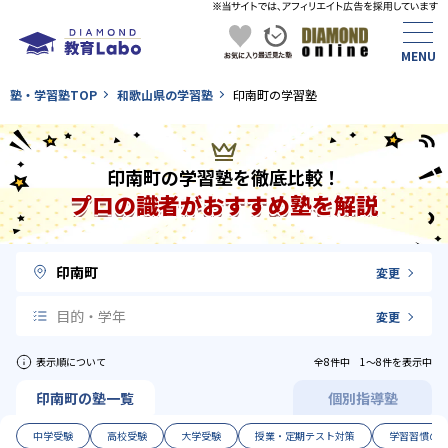
塾・学習塾TOP
和歌山県の学習塾
印南町の学習塾
印南町の学習塾を徹底比較！
プロの識者がおすすめ塾を解説
印南町
変更
目的・学年
変更
表示順について
全8件中 1〜8件を表示中
印南町の塾一覧
個別指導塾
中学受験
高校受験
大学受験
授業・定期テスト対策
学習習慣の