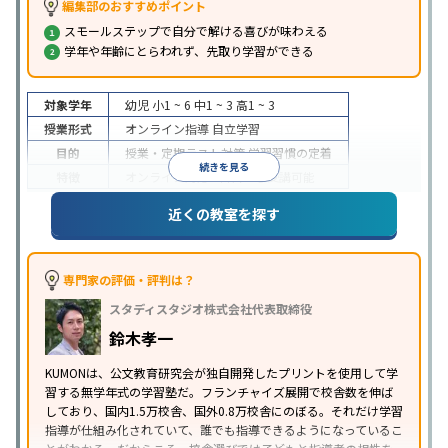
編集部のおすすめポイント
スモールステップで自分で解ける喜びが味わえる
学年や年齢にとらわれず、先取り学習ができる
対象学年
幼児
小1 ~ 6
中1 ~ 3
高1 ~ 3
授業形式
オンライン指導
自立学習
目的
授業・定期テスト対策
学習習慣の定着
続きを見る
特徴
オンライン対応
1科目から受講可能
近くの教室を探す
専門家の評価・評判は？
スタディスタジオ株式会社代表取締役
鈴木孝一
KUMONは、公文教育研究会が独自開発したプリントを使用して学
習する無学年式の学習塾だ。フランチャイズ展開で校舎数を伸ば
しており、国内1.5万校舎、国外0.8万校舎にのぼる。それだけ学習
指導が仕組み化されていて、誰でも指導できるようになっているこ