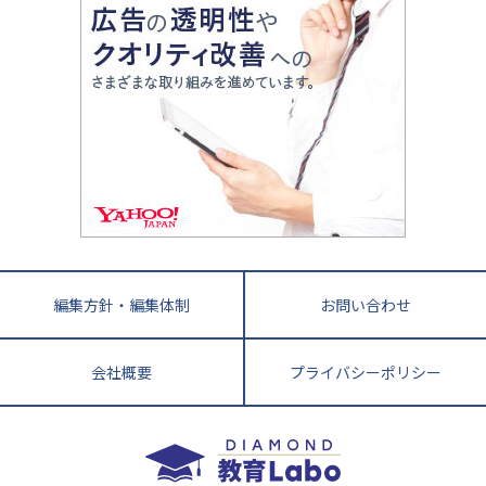
大学受験塾の選び方
ママテクエグザム
情報Ⅰ、数学が苦手な人注目！最短距離の学力
中学受験に熱心な市区町村ランキング
中国
進化する中高一貫校・高校
アップ法
小学校受験
鳥取県
島根県
岡山県
広島県
山口県
悩み多き「大学受験」相談室
家庭教師
四国
英語・英会話・英検対策
徳島県
香川県
愛媛県
高知県
小学校教師が解説！中学受験のリアル
教育ニュース最前線
九州・沖縄
教育ジャーナリストが徹底解説！ 大学受験の羅
福岡県
佐賀県
長崎県
熊本県
大分県
針盤
宮崎県
鹿児島県
沖縄県
編集方針・編集体制
お問い合わせ
会社概要
プライバシーポリシー