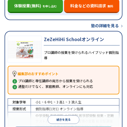
体験授業(無料)
料金などの資料請求
を申し込む
無料
塾の詳細を見る
ZeZeHiHi Schoolオンライン
プロ講師の授業を受けられるハイブリッド個別指
導
編集部のおすすめポイント
プロ講師と専任講師の両方から授業を受けられる
通塾だけでなく、家庭教師、オンラインにも対応
対象学年
小1 ~ 6
中1 ~ 3
高1 ~ 3
浪人生
授業形式
個別指導(1対1)
オンライン指導
中学受験
高校受験
大学受験
医学部受験
授業・定期
続きを見る
テスト対策
内申点対策
学習習慣の定着
総合型選抜
(旧AO)対策
推薦入試対策
学校別特化対策
国公立大