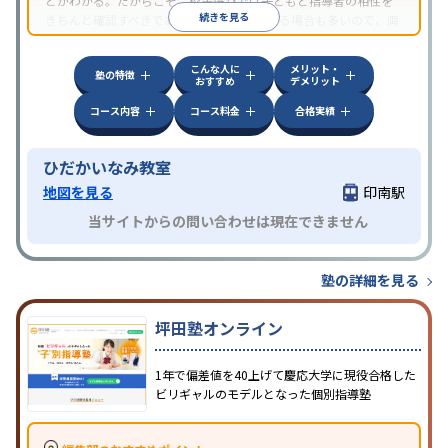
とがわかる。だからこそ、校舎選びでは子どもと指導者の相性を
続きを見る
きちんと確認すべきである。近所に2校舎ある場合も多いので、両
方見学してみることをオススメする。
こんな人に
メリット・
塾の特徴
おすすめ
デメリット
コース内容
コース料金
合格実績
ひだかいなみ教室
地図を見る
印南駅
当サイトからの問い合わせは現在できません
塾の詳細を見る
坪田塾オンライン
1年で偏差値を40上げて慶応大学に現役合格した
ビリギャルのモデルとなった個別指導塾