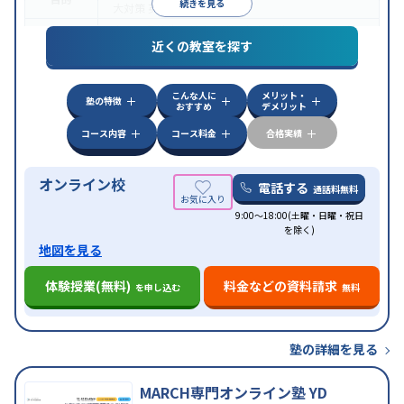
続きを見る
大対策
英検(英語検定)対策
中高一貫校生に対応
授業の振替可能
オンライン対
特徴
近くの教室を探す
応
自習室あり
こんな人に
メリット・
塾の特徴
おすすめ
デメリット
コース内容
コース料金
合格実績
オンライン校
電話する
通話料無料
9:00～18:00(土曜・日曜・祝日
を除く)
地図を見る
体験授業(無料)
料金などの資料請求
を申し込む
無料
塾の詳細を見る
MARCH専門オンライン塾 YD