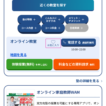
目的
対策
私大対策
共通テスト対策
英検(英語検定)対策
近くの教室を探す
漢検(漢字検定)対策
数学特化対策
英語・英会話特化
対策
その他科目別特化対策
こんな人に
メリット・
中高一貫校生に対応
授業の振替可能
不登校生に対
塾の特徴
おすすめ
デメリット
特徴
応
オンライン対応
1科目から受講可能
季節講習の
みの受講可
自習室あり
コース内容
コース料金
合格実績
オンライン教室
電話する
通話料無料
10:00~22:00
地図を見る
体験授業(無料)
料金などの資料請求
を申し込む
無料
塾の詳細を見る
オンライン家庭教師WAM
双方向型の授業を可能にする専用アプリで、オン