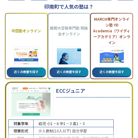
印南町で人気の塾は？
MARCH専門オンライ
ン塾 YD
難関大受験専門塾 現論
坪田塾オンライン
Academia（ワイディ
会オンライン
ーアカデミア）オンラ
イン
近くの教室を探す
近くの教室を探す
近くの教室を探す
ECCジュニア
対象学年
幼児
小1 ~ 6
中1 ~ 3
高1 ~ 3
授業形式
少人数制(10人以下)
自立学習