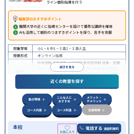
ライン個別指導を行う
編集部のおすすめポイント
難関大学の近くに指導センターを設けて優秀な講師を確保
AIも活用して個別のつまずきポイントを探り、苦手を克服
対象学年
小1 ~ 6
中1 ~ 3
高1 ~ 3
浪人生
授業形式
オンライン指導
中学受験
高校受験
大学受験
医学部受験
授業・定期
続きを見る
テスト対策
内申点対策
学習習慣の定着
総合型選抜
目的
(旧AO)対策
推薦入試対策
英検(英語検定)対策
漢検
(漢字検定)対策
近くの教室を探す
中高一貫校生に対応
成績保証制度あり
授業の振替
特徴
可能
不登校生に対応
学習にPC・タブレットを利用
こんな人に
メリット・
オンライン対応
1科目から受講可能
塾の特徴
おすすめ
デメリット
コース内容
コース料金
合格実績
本校
電話する
通話料無料