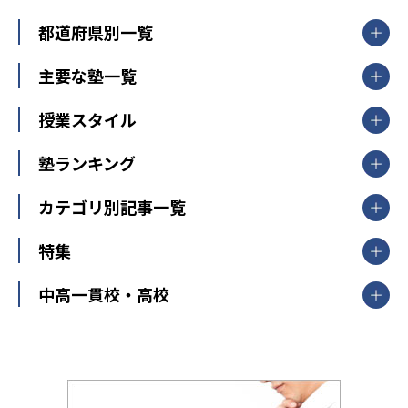
都道府県別一覧
北海道・東北
主要な塾一覧
北海道
青森県
岩手県
宮城県
秋田県
【掲載塾一覧を見る】
授業スタイル
山形県
福島県
臨海セミナー
関東
個別指導
塾ランキング
東京個別指導学院
東京都
神奈川県
埼玉県
千葉県
茨城県
集団授業
個別指導塾TOMAS
栃木県
群馬県
中学受験ランキング
カテゴリ別記事一覧
オンライン指導
明光義塾
大学受験ランキング
北陸
映像授業
ナビ個別指導学院
中学受験
特集
新潟県
富山県
石川県
福井県
個別教室のトライ
高校受験
東進ハイスクール
中部
開成番長直伝！子どもの受験を成功させる方法
中高一貫校・高校
大学受験
武田塾
愛知県
静岡県
岐阜県
三重県
長野県
令和時代の失敗しない塾選び
資格取得・学び直し
山梨県
2020年代の教育
中学入試最前線
教育費・塾代
中学受験最前線
近畿
てら先生の教育業界基本メソッド
座談会
大学入試改革
大阪府
運動と遊びを考える
兵庫県
京都府
奈良県
和歌山県
教育全般
親子で極める家庭学習
滋賀県
令和の大学受験は情報戦！