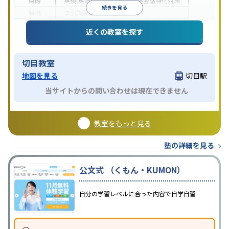
目的
英検(英語検定)対策
英語・英会話特化対策
続きを見る
特徴
季節講習のみの受講可
近くの教室を探す
切目教室
地図を見る
切目駅
当サイトからの問い合わせは現在できません
教室をもっと見る
塾の詳細を見る
公文式 （くもん・KUMON）
自分の学習レベルに合った内容で自学自習