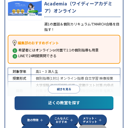
Academia（ワイディーアカデミ
ア）オンライン
週1の面談＆個別カリキュラムでMARCH合格を目
指す！
編集部のおすすめポイント
希望者にはオンラインor対面で1:1の個別指導も用意
LINEで24時間質問できる
対象学年
高1 ~ 3
浪人生
授業形式
個別指導(1対1)
オンライン指導
自立学習
映像授業
大学受験
医学部受験
授業・定期テスト対策
内申点
続きを見る
目的
対策
学習習慣の定着
総合型選抜(旧AO)対策
推薦入
試対策
学校別特化対策
近くの教室を探す
中高一貫校生に対応
授業の振替可能
不登校生に対
特徴
応
学習にPC・タブレットを利用
オンライン対応
1
科目から受講可能
こんな人に
メリット・
塾の特徴
おすすめ
デメリット