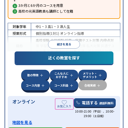
3か月と6か月のコースを用意
高校の元英語教員も講師として在籍
対象学年
中1 ~ 3
高1 ~ 3
浪人生
授業形式
個別指導(1対1)
オンライン指導
高校受験
大学受験
授業・定期テスト対策
内申点対
続きを見る
目的
策
学習習慣の定着
国公立大対策
私大対策
共通テス
ト対策
英検(英語検定)対策
英語・英会話特化対策
近くの教室を探す
中高一貫校生に対応
授業の振替可能
不登校生に対
特徴
応
学習にPC・タブレットを利用
オンライン対応
1
科目から受講可能
こんな人に
メリット・
塾の特徴
おすすめ
デメリット
コース内容
コース料金
合格実績
オンライン
電話する
通話料無料
10:00-21:00（平日）、10:00-
19:00（土日祝）
地図を見る