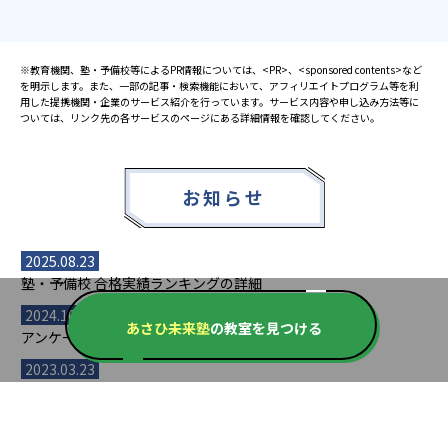
※教育機関、塾・予備校等によるPR情報については、<PR>、<sponsored contents>など
を明示します。また、一部の記事・検索機能において、アフィリエイトプログラム等を利
用した提携機関・企業のサービス紹介を行っています。サービス内容や申し込み方法等に
ついては、リンク先の各サービスのページにある詳細情報を確認してください。
お知らせ
2025.08.23
塾・予備校 合格実績ランキングの詳細
2024.10.31
あさひ未来塾
の教室を見つける
アンケート調査について
2023.03.23
ダイヤモンド教育ラボのオープンについて