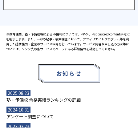
※教育機関、塾・予備校等によるPR情報については、<PR>、<sponsored contents>など
を明示します。また、一部の記事・検索機能において、アフィリエイトプログラム等を利
用した提携機関・企業のサービス紹介を行っています。サービス内容や申し込み方法等に
ついては、リンク先の各サービスのページにある詳細情報を確認してください。
お知らせ
2025.08.23
塾・予備校 合格実績ランキングの詳細
2024.10.31
アンケート調査について
2023.03.23
ダイヤモンド教育ラボのオープンについて