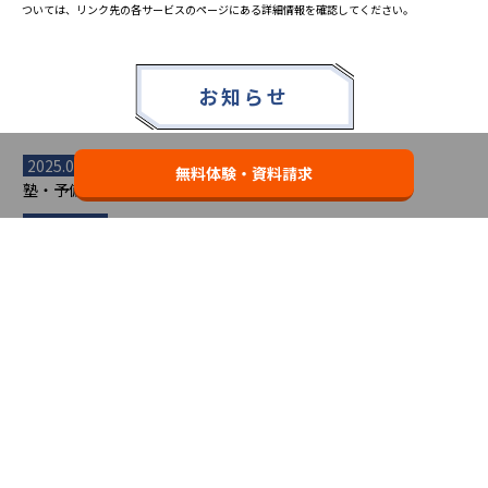
ついては、リンク先の各サービスのページにある詳細情報を確認してください。
お知らせ
2025.08.23
無料体験・資料請求
塾・予備校 合格実績ランキングの詳細
2024.10.31
アンケート調査について
2023.03.23
ダイヤモンド教育ラボのオープンについて
都道府県別一覧
北海道・東北
主要な塾一覧
北海道
青森県
岩手県
宮城県
秋田県
【掲載塾一覧を見る】
授業スタイル
山形県
福島県