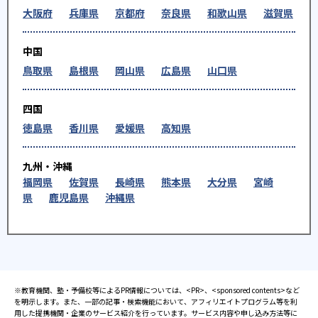
大阪府
兵庫県
京都府
奈良県
和歌山県
滋賀県
中国
鳥取県
島根県
岡山県
広島県
山口県
四国
徳島県
香川県
愛媛県
高知県
九州・沖縄
福岡県
佐賀県
長崎県
熊本県
大分県
宮崎
県
鹿児島県
沖縄県
※教育機関、塾・予備校等によるPR情報については、<PR>、<sponsored contents>など
を明示します。また、一部の記事・検索機能において、アフィリエイトプログラム等を利
用した提携機関・企業のサービス紹介を行っています。サービス内容や申し込み方法等に