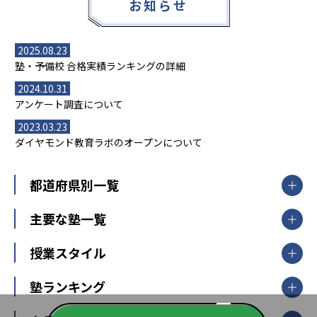
お知らせ
2025.08.23
塾・予備校 合格実績ランキングの詳細
2024.10.31
アンケート調査について
2023.03.23
ダイヤモンド教育ラボのオープンについて
都道府県別一覧
北海道・東北
主要な塾一覧
北海道
青森県
岩手県
宮城県
秋田県
【掲載塾一覧を見る】
授業スタイル
山形県
福島県
臨海セミナー
関東
個別指導
塾ランキング
東京個別指導学院
東京都
神奈川県
埼玉県
千葉県
茨城県
集団授業
個別指導塾TOMAS
栃木県
群馬県