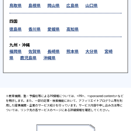
鳥取県
島根県
岡山県
広島県
山口県
四国
徳島県
香川県
愛媛県
高知県
九州・沖縄
福岡県
佐賀県
長崎県
熊本県
大分県
宮崎
県
鹿児島県
沖縄県
※教育機関、塾・予備校等によるPR情報については、<PR>、<sponsored contents>など
を明示します。また、一部の記事・検索機能において、アフィリエイトプログラム等を利
用した提携機関・企業のサービス紹介を行っています。サービス内容や申し込み方法等に
ついては、リンク先の各サービスのページにある詳細情報を確認してください。