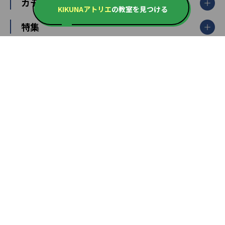
中学受験ランキング
カテゴリ別記事一覧
オンライン指導
明光義塾
KIKUNAアトリエ
の教室を見つける
大学受験ランキング
北陸
映像授業
ナビ個別指導学院
中学受験
特集
新潟県
富山県
石川県
福井県
個別教室のトライ
高校受験
東進ハイスクール
中部
開成番長直伝！子どもの受験を成功させる方法
中高一貫校・高校
大学受験
武田塾
愛知県
静岡県
岐阜県
三重県
長野県
令和時代の失敗しない塾選び
資格取得・学び直し
山梨県
2020年代の教育
中学入試最前線
教育費・塾代
中学受験最前線
近畿
てら先生の教育業界基本メソッド
座談会
大学入試改革
大阪府
運動と遊びを考える
兵庫県
京都府
奈良県
和歌山県
教育全般
親子で極める家庭学習
滋賀県
令和の大学受験は情報戦！
大学受験塾の選び方
ママテクエグザム
情報Ⅰ、数学が苦手な人注目！最短距離の学力
中学受験に熱心な市区町村ランキング
中国
進化する中高一貫校・高校
アップ法
小学校受験
鳥取県
島根県
岡山県
広島県
山口県
悩み多き「大学受験」相談室
家庭教師
四国
英語・英会話・英検対策
徳島県
香川県
愛媛県
高知県
小学校教師が解説！中学受験のリアル
教育ニュース最前線
九州・沖縄
教育ジャーナリストが徹底解説！ 大学受験の羅
福岡県
佐賀県
長崎県
熊本県
大分県
針盤
宮崎県
鹿児島県
沖縄県